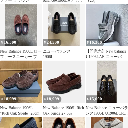
ファー ブラウン
balance⭐︎1906L⭐︎ブラッ
（28）
ク23.5
16,500
24,500
16,300
¥
¥
¥
New Balance 1906L ロー
ニューバランス
【即完売】New balance
ファースニーカー ブラ
1906L
U1906LAE ニューバラ
ウン スエード
ンス 26.5cm
18,999
18,999
15,000
¥
¥
¥
New Balance 1906L
New Balance 1906L Rich
New Balance ニューバラ
"Rich Oak Suede" 28cm
Oak Suede 27.5㎝
ンス1906L U1906LCR
22cm