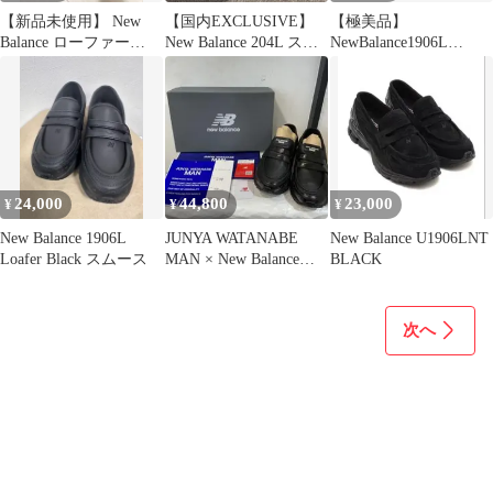
【新品未使用】 New
【国内EXCLUSIVE】
【極美品】
Balance ローファー
New Balance 204L スニ
NewBalance1906L
U1906LNS ブラウン
ーカー 25㎝
RichOak Suede ローファ
ー
24,000
44,800
23,000
¥
¥
¥
New Balance 1906L
JUNYA WATANABE
New Balance U1906LNT
Loafer Black スムース
MAN × New Balance
BLACK
1906L
次へ