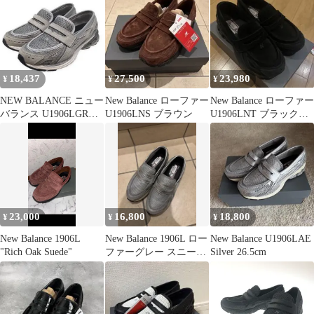
18,437
27,500
23,980
¥
¥
¥
NEW BALANCE ニュー
New Balance ローファー
New Balance ローファー
バランス U1906LGR
U1906LNS ブラウン
U1906LNT ブラック
1906L ローファー スニ
23.5cm
ーカー シューズ 靴 メ
ンズ 25.5cm グレー
23,000
16,800
18,800
¥
¥
¥
New Balance 1906L
New Balance 1906L ロー
New Balance U1906LAE
"Rich Oak Suede"
ファーグレー スニーカ
Silver 26.5cm
ー