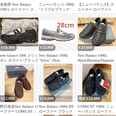
未使用 New Balance
ニューバランス 1906L
【ニューバランス】ス
1906Ｌローファー スニ
"トリプルブラック"
ニーカー ローファー
ーカーシルバー23.5
1906LBN
U1906LAR 1906L
19,300
22,000
23,666
¥
¥
¥
new balance 1906 スリッ
New Balance 1906L
New Balance 1906L
ポン ホワイト/ブラック
"Silver" 28cm
Black/Blacktop/Phantom
22,000
19,800
24,888
¥
¥
現在 ¥
即日発送New Balance ロ
New Balance 1906LBN
U1906LNT 1906L ニュ
ーファー U1906LNS ブ
ローファー ブラック
ーバランス ローファー