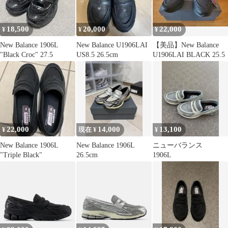
18,500
20,000
22,000
¥
¥
¥
New Balance 1906L
New Balance U1906LAI
【美品】New Balance
"Black Croc" 27.5
US8.5 26.5cm
U1906LAI BLACK 25.5
22,000
14,000
13,100
¥
現在 ¥
¥
New Balance 1906L
New Balance 1906L
ニューバランス
"Triple Black"
26.5cm
1906L