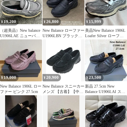
19,200
26,800
15,999
¥
¥
¥
（超美品）New balance
New Balance ローファー
美品New Balance 1906L
U1906LAE ニューバラ
U1906LBN ブラック
Loafer Silver ローファ
ンス 26.5cm
25.0cm
ー
19,000
20,900
23,500
¥
¥
¥
New Balance 1906L ロー
New Balance スニーカー
新品 27.5cm New
ファー ピンク 27.5cm
メンズ 【古着】【中
Balance U1906LAI スニ
古】【送料無料】
ーファー