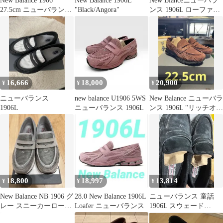
New Balance 1906
New Balance 1906L
New Blanceニューバラ
27.5cm ニューバランス
"Black/Angora"
ンス 1906L ローファー
ローファー
ブラック
16,666
18,000
20,900
¥
¥
¥
ニューバランス
new balance U1906 5WS
New Balance ニューバラ
1906L
ニューバランス 1906L
ンス 1906L "リッチオー
クスウェード"
18,800
18,997
13,814
¥
¥
¥
New Balance NB 1906 グ
28.0 New Balance 1906L
ニューバランス 童話
レー スニーカーローフ
Loafer ニューバランス
1906L スウェード
ァー
280mm