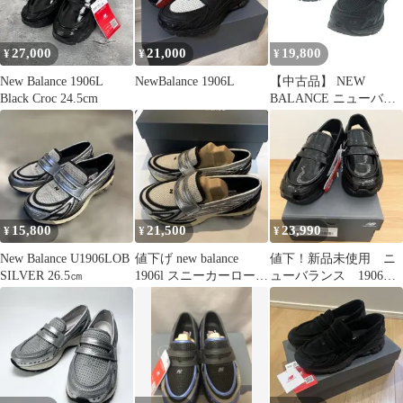
27,000
21,000
19,800
¥
¥
¥
New Balance 1906L
NewBalance 1906L
【中古品】 NEW
Black Croc 24.5cm
BALANCE ニューバラ
ンス BLACK
BLACKTOP PHANTOM
U1906LAI 1906L ブラッ
ク ブラックトップ ファ
ントム スニーカー 靴
【162-260805-rt-23-
tagh】
15,800
21,500
23,990
¥
¥
¥
New Balance U1906LOB
値下げ new balance
値下！新品未使用 ニ
SILVER 26.5㎝
1906l スニーカーローフ
ューバランス 1906L
ァー 23.0cm
エナメルクロコ 黒
24.0cm