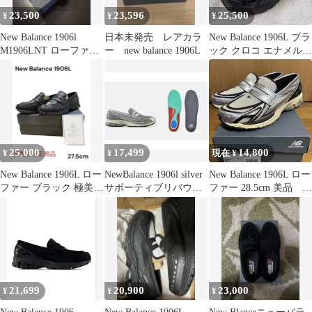
23,500
23,596
25,500
¥
¥
¥
New Balance 1906l
日本未発売 レアカラ
New Balance 1906L ブラ
M1906LNT ローファ
ー new balance 1906L
ック クロコ エナメル
ー ブラック
26.5cm
25,000
17,499
14,800
¥
¥
現在 ¥
New Balance 1906L ロー
NewBalance 1906l silver
New Balance 1906L ロー
ファー ブラック 極美
サポーティブリバウン
ファー 28.5cm 美品 シ
品 入手困難
ドインソール
ルバー美品
21,699
20,900
23,000
¥
¥
¥