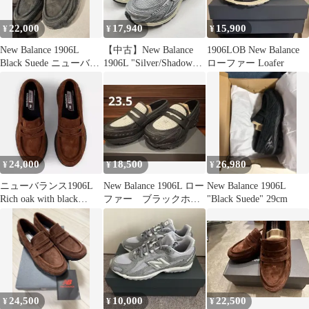
22,000
17,940
15,900
¥
¥
¥
New Balance 1906L
【中古】New Balance
1906LOB New Balance
Black Suede ニューバラ
1906L "Silver/Shadow
ローファー Loafer
ンス
Grey/Turtledove" 26.5cm
U1906LAE ニューバラ
ンス[17]
24,000
18,500
26,980
¥
¥
¥
ニューバランス1906L
New Balance 1906L ロー
New Balance 1906L
Rich oak with black
ファー ブラックホワ
"Black Suede" 29cm
cement
イト
24,500
10,000
22,500
¥
¥
¥