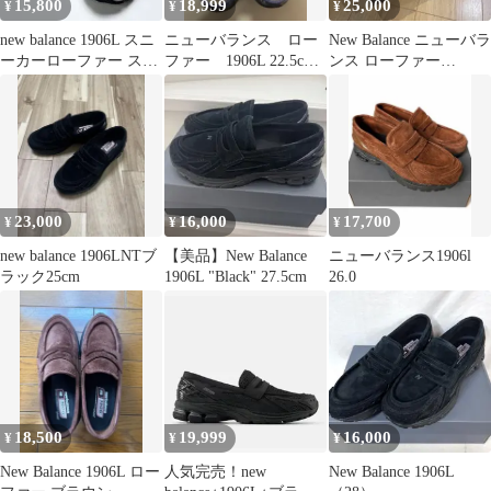
15,800
18,999
25,000
¥
¥
¥
new balance 1906L スニ
ニューバランス ロー
New Balance ニューバラ
ーカーローファー スリ
ファー 1906L 22.5cm
ンス ローファー
ッポン シルバー
ブルーブラック
U1906LNT スエード
23,000
16,000
17,700
¥
¥
¥
new balance 1906LNTブ
【美品】New Balance
ニューバランス1906l
ラック25cm
1906L "Black" 27.5cm
26.0
18,500
19,999
16,000
¥
¥
¥
New Balance 1906L ロー
人気完売！new
New Balance 1906L