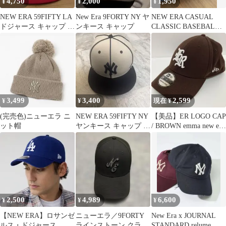
4,750
2,000
1,950
¥
¥
¥
NEW ERA 59FIFTY LA
New Era 9FORTY NY ヤ
NEW ERA CASUAL
ドジャース キャップ レ
ンキース キャップ
CLASSIC BASEBALL
ッド 7 3/8
CAP
3,499
3,400
2,599
¥
¥
現在 ¥
(完売色)ニューエラ ニ
NEW ERA 59FIFTY NY
【美品】ER LOGO CAP
ット帽
ヤンキース キャップ 7
/ BROWN emma new era
1/2
M/L
2,500
4,989
6,600
¥
¥
¥
【NEW ERA】ロサンゼ
ニューエラ／9FORTY
New Era x JOURNAL
ルス・ドジャース
ラインストーン クラシ
STANDARD relume