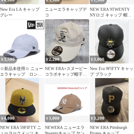
4,000
3,900
1,980
¥
¥
¥
New Era LA キャップ
ニューエラキャップデ
NEW ERA 9TWENTY
グレー
コ
NYロゴ キャップ 帽子
グレー
3,500
2,200
3,000
¥
¥
¥
☆新品未使用☆ ニュー
NEW ERA×スヌーピー
New Era 9FIFTY キャッ
エラキャップ ロング
コラボキャップ帽子ニ
プ ブラック
バイザー ホワイト
ューエラホワイト
ユニセックス
4,000
3,000
3,200
¥
¥
¥
NEW ERA 59FIFTY ニ
NEWERA ニューエラ
NEW ERA Pittsburgh
ューヨークメッツ キャ
9twentyキャップ ヤンキ
Pirates キャップ