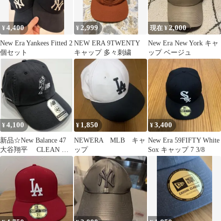
4,400
2,999
2,000
¥
¥
現在 ¥
New Era Yankees Fitted 2
NEW ERA 9TWENTY
New Era New York キャ
個セット
キャップ 多々刺繍
ップ ベージュ
4,100
1,850
3,400
¥
¥
¥
新品☆New Balance 47
NEWERA MLB キャ
New Era 59FIFTY White
大谷翔平 CLEAN UP
ップ
Sox キャップ 7 3/8
キャップ 帽子