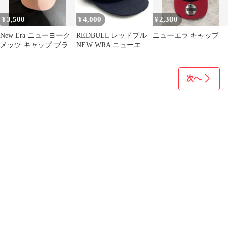
3,500
4,000
2,300
¥
¥
¥
New Era ニューヨーク
REDBULL レッドブル
ニューエラ キャップ
メッツ キャップ ブラッ
NEW WRA ニューエラ
ク ピンク
キャップ ネイビー
次へ