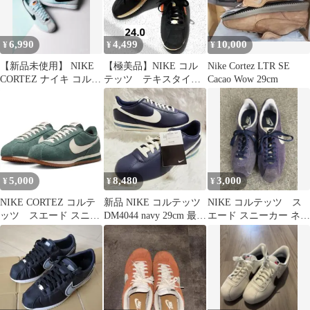
6,990
4,499
10,000
¥
¥
¥
【新品未使用】 NIKE
【極美品】NIKE コル
Nike Cortez LTR SE
CORTEZ ナイキ コルテ
テッツ テキスタイル
Cacao Wow 29cm
ッツWmns Cortez
ブラック オレンジ
24cm
5,000
8,480
3,000
¥
¥
¥
NIKE CORTEZ コルテ
新品 NIKE コルテッツ
NIKE コルテッツ ス
ッツ スエード スニー
DM4044 navy 29cm 最終
エード スニーカー ネイ
カー 24cm
価格
ビー 26cm