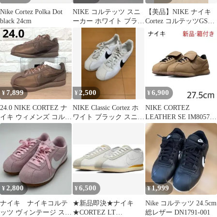
Nike Cortez Polka Dot
NIKE コルテッツ スニ
【美品】NIKE ナイキ
black 24cm
ーカー ホワイト ブラッ
Cortez コルテッツGS
ク b-boy チカーノ
22.5cm
7,899
2,500
6,900
¥
¥
¥
24.0 NIKE CORTEZ ナ
NIKE Classic Cortez ホ
NIKE CORTEZ
イキ ウィメンズ コルテ
ワイト ブラック スニー
LEATHER SE IM8057-
ッツ ブラウン
カー
297 27.5cm
2,800
6,500
1,999
¥
¥
¥
ナイキ ナイキコルテ
★新品即決★ナイキ
Nike コルテッツ 24.5cm
ッツ ヴィンテージ スウ
★CORTEZ LT
総レザー DN1791-001