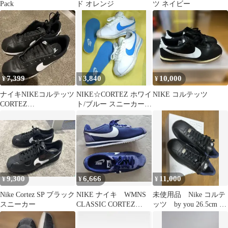
Pack
ド オレンジ
ツ ネイビー
7,399
3,840
10,000
¥
¥
¥
ナイキNIKEコルテッツ
NIKE☆CORTEZ ホワイ
NIKE コルテッツ
CORTEZ
ト/ブルー スニーカー
BLACK/WHITE 27.5cm
23.0ⅽⅿ
9,300
6,666
11,000
¥
¥
¥
Nike Cortez SP ブラック
NIKE ナイキ WMNS
未使用品 Nike コルテ
スニーカー
CLASSIC CORTEZ
ッツ by you 26.5cm ブ
NYLON 25cm
ラックレザー