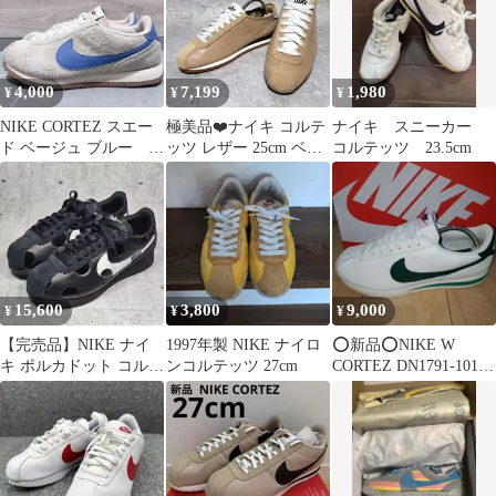
4,000
7,199
1,980
¥
¥
¥
NIKE CORTEZ スエー
極美品❤️ナイキ コルテ
ナイキ スニーカー
ド ベージュ ブルー
ッツ レザー 25cm ベー
コルテッツ 23.5cm
24.5cm
ジュ パンチング 希少
15,600
3,800
9,000
¥
¥
¥
【完売品】NIKE ナイ
1997年製 NIKE ナイロ
⭕新品⭕NIKE W
キ ポルカドット コルテ
ンコルテッツ 27cm
CORTEZ DN1791-101
ッツ 23cm
27.5cm