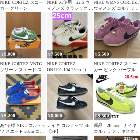
NIKE CORTEZ スニー
NIKE 未使用 22.5 ウ
NIKE WMNS CORTEZ /
カー グリーン
ィメンズ クラシック コ
ウィメンズ コルテッツ
ルテッツ スエード
ピンク 23
9,000
7,500
5,500
¥
¥
¥
NIKE CORTEZ VNTG
NIKE CORTEZ
NIKE CORTEZ スニー
グリーン スエード スニ
DN1791-104 25cm コル
カー ピンク パープル
ーカー 26.5cm
テッツ ブラウン
23.5センチ
5,200
8,000
5,500
¥
¥
¥
あ*る様 NIKE コルテッ
ナイキ コルテッツ SE
新品 28.5㎝ ナイキ
ツ スエード 28cm ニッ
【SP】
コルテッツ テキスタイ
クスカラー
ル イエロー ブラッ