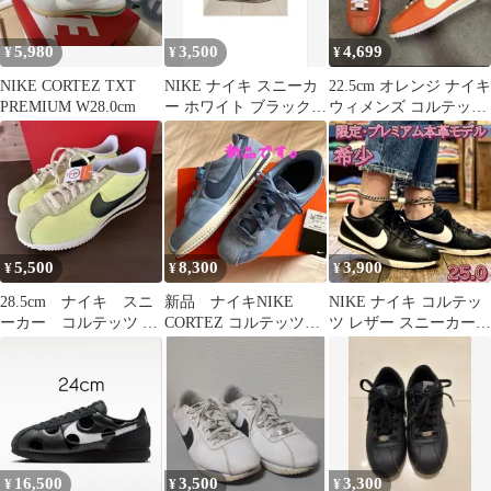
5,980
3,500
4,699
¥
¥
¥
NIKE CORTEZ TXT
NIKE ナイキ スニーカ
22.5cm オレンジ ナイキ
PREMIUM W28.0cm
ー ホワイト ブラック
ウィメンズ コルテッツ
コルテッツ
TXT
5,500
8,300
3,900
¥
¥
¥
28.5cm ナイキ スニ
新品 ナイキNIKE
NIKE ナイキ コルテッ
ーカー コルテッツ テ
CORTEZ コルテッツ
ツ レザー スニーカー
キスタイル IB8135
SE GS 25cm
黒 25.0
16,500
3,500
3,300
¥
¥
¥