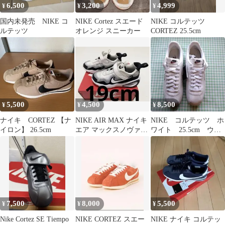
6,500
3,200
4,999
¥
¥
¥
国内未発売 NIKE コ
NIKE Cortez スエード
NIKE コルテッツ
ルテッツ
オレンジ スニーカー
CORTEZ 25.5cm
5,500
4,500
8,500
¥
¥
¥
ナイキ CORTEZ 【ナ
NIKE AIR MAX ナイキ
NIKE コルテッツ ホ
イロン】 26.5cm
エア マックスノヴァ
ワイト 25.5cm ウィ
19cm US13c
メンズ
7,500
8,000
5,500
¥
¥
¥
Nike Cortez SE Tiempo
NIKE CORTEZ スエー
NIKE ナイキ コルテッ