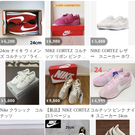
ェード ピンクフォーム
★23.5cm★
23cm
6,200
6,980
3,400
¥
¥
¥
24cm ナイキ ウィメン
NIKE CORTEZ コルテ
NIKE CORTEZ レザ
ズ コルテッツ "ライト
ッツ リボン ピンク
ー スニーカー ホワイ
クリムゾン" 赤
24cm 新品 箱付き
ト 22.5 美品
5,000
9,800
4,999
¥
¥
¥
Nike クラシック コル
【新品】NIKE CORTEZ
コルテッツ ピンク ナイ
テッツ
23.5 ベージュ
キ スニーカー 24cm