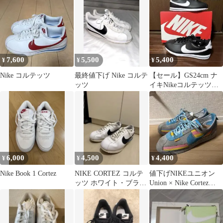
ク
7,600
5,500
5,400
¥
¥
¥
Nike コルテッツ
最終値下げ Nike コルテ
【セール】GS24cm ナ
ッツ
イキNikeコルテッツ
Cortezレザー
6,000
4,500
4,400
¥
¥
¥
Nike Book 1 Cortez
NIKE CORTEZ コルテ
値下げNIKEユニオン
ッツ ホワイト・ブラッ
Union × Nike Cortez
ク 27cm
26.5cm