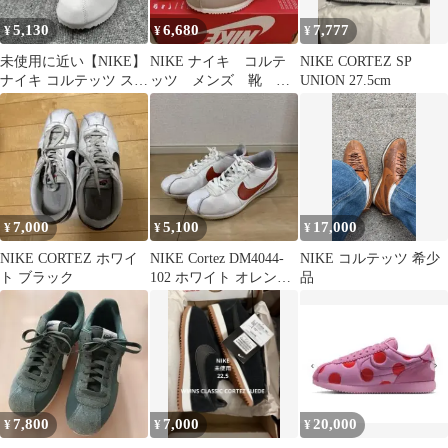
5,130
6,680
7,777
¥
¥
¥
未使用に近い【NIKE】
NIKE ナイキ コルテ
NIKE CORTEZ SP
ナイキ コルテッツ スニ
ッツ メンズ 靴 ロ
UNION 27.5cm
ーカー ホワイト 23㎝
ーカットスニーカー
27cm 新品
7,000
5,100
17,000
¥
¥
¥
NIKE CORTEZ ホワイ
NIKE Cortez DM4044-
NIKE コルテッツ 希少
ト ブラック
102 ホワイト オレン
品
ジ 28cm
7,800
7,000
20,000
¥
¥
¥