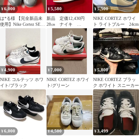
6,000
5,580
5,500
¥
¥
¥
は*る様 【完全新品未
新品 定価12,430円
NIKE CORTEZ ホワイ
使用】Nike Cortez SEシ
28㎝ ナイキ
ト ライトブルー 24cm
ルバー スニーカー
CORTEZ コルテッ
ツ スニーカー
4,900
7,000
5,800
¥
¥
¥
NIKE コルテッツ ホワ
NIKE CORTEZ ホワイ
NIKE CORTEZ ブラッ
イト/ブラック
ト/グリーン
ク ホワイト スニーカー
6,000
4,500
3,499
¥
¥
¥