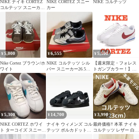
NIKE ナイキ CORTEZ
NIKE CORTEZ スニー
NIKE コルテッツ
コルテッツ スニーカー
カー
ブラック 26.5cm
5,000
6,555
5,500
¥
¥
¥
Nike Cortez ブラウン/ホ
NIKE コルテッツ シル
【週末限定・フォレス
ワイト
バー スニーカー26.5最
トガンプカラー！】
終値下げ
NIKE CORTEZ ホワイ
ト レッド
5,300
14,700
3,990
¥
¥
¥
NIKE CORTEZ ホワイ
ナイキ ウィメンズ コル
最終価格‼️ 本革 ナイキ
ト ターコイズ スニーカ
テッツ ポルカドット
コルテッツ レザー 白
ー
23.5cm
赤 青 23cm 即購入OK