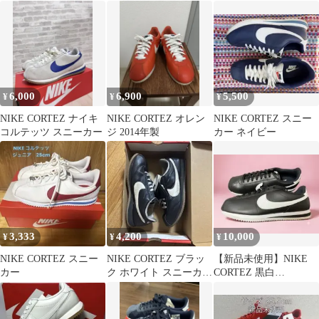
レンジ
テッツ レザー 28cm
6,000
6,900
5,500
¥
¥
¥
NIKE CORTEZ ナイキ
NIKE CORTEZ オレン
NIKE CORTEZ スニー
コルテッツ スニーカー
ジ 2014年製
カー ネイビー
3,333
4,200
10,000
¥
¥
¥
NIKE CORTEZ スニー
NIKE CORTEZ ブラッ
【新品未使用】NIKE
カー
ク ホワイト スニーカ
CORTEZ 黒白
ー 値下げ◎
30.0cm/US12 箱なし