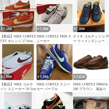
7,500
7,300
7,000
¥
¥
¥
【新品】NIKE CORTEZ
NIKE CORTEZ PRM ス
ナイキ コルテッツ レザ
TXT オレンジ 27.0cm
ニーカー
ー ウィメンズシューズ
コルテッツ
24センチ
5,800
7,200
7,650
¥
¥
¥
【新品】NIKE コルテ
NIKE CORTEZ スニー
NIKE CORTEZ IM6034-
ッツ スニーカー 29.5cm
カー パープル
200 ブラウン 箱あり