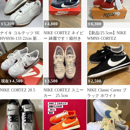
5,200
4,800
6,300
¥
¥
¥
ナイキ コルテッツ SE
NIKE CORTEZ ネイビ
【新品/25.5cm】NIKE
HV6936-133 22cm 新
ー 綺麗です！箱付き
WMNS CORTEZ
品・未使用
4,500
3,500
2,500
現在 ¥
¥
¥
NIKE CORTEZ 28.5
NIKE CORTEZ スニー
NIKE Classic Cortez ブ
カー 25.5cm
ラック ホワイト