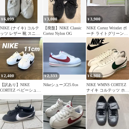
6,099
3,000
3,900
¥
¥
¥
NIKE (ナイキ) コルテ
【廃盤】NIKE Classic
NIKE Cortez Wristlet ポ
ッツ レザー 靴 スニー
Cortez Nylon OG
ーチ ライトグリーン
カー ホワイト
新品
2,400
2,333
6,980
¥
¥
¥
【訳あり】NIKE
Nikeシューズ25.0㎝
NIKE WMNS CORTEZ
CORTEZ ベビーシュー
ナイキ コルテッツ ホワ
ズ ホワイト ブラック
イト グリーン