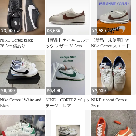
3,000
6,666
7,980
¥
¥
¥
NIKE Cortez black
【新品】ナイキ コルテ
【新品・未使用】W
28.5cm傷あり
ッツ レザー 28.5cm
Nike Cortez スエード
DM4044-114
（28.5）ナイキコルテ
ッツ
8,600
6,400
7,550
¥
¥
¥
Nike Cortez "White and
NIKE CORTEZ ヴィン
NIKE x sacai Cortez
Black"
テージ レア
26cm