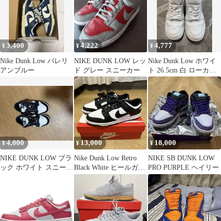
3,400
4,222
4,777
¥
¥
¥
Nike Dunk Low バレリ
NIKE DUNK LOW レッ
Nike Dunk Low ホワイ
アンブルー
ド グレー スニーカー
ト 26.5cm 白 ローカッ
ト メンズ
4,000
13,000
18,000
¥
¥
¥
NIKE DUNK LOW ブラ
Nike Dunk Low Retro
NIKE SB DUNK LOW
ック ホワイト スニーカ
Black White ヒールガー
PRO PURPLE ヘイリー
ー
ド付き