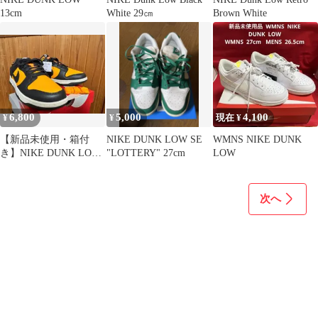
13cm
White 29㎝
Brown White
6,800
5,000
4,100
¥
¥
現在 ¥
【新品未使用・箱付
NIKE DUNK LOW SE
WMNS NIKE DUNK
き】NIKE DUNK LOW
"LOTTERY" 27cm
LOW
RETRO 28.5cmダンク
次へ