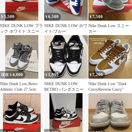
5,500
6,500
7,500
¥
¥
¥
NIKE DUNK LOW ブラ
NIKE DUNK LOW ホワ
Nike Dunk Low スニー
ック ホワイト スニーカ
イト/ブルー
カー
ー
4,000
1,999
7,200
現在 ¥
¥
¥
Nike Dunk Low Retro
NIKE DUNK LOW
Nike Dunk Low "Dark
Athletic Club 27.5cm
RETRO パンダスニーカ
CurryReverse Curry"
ー