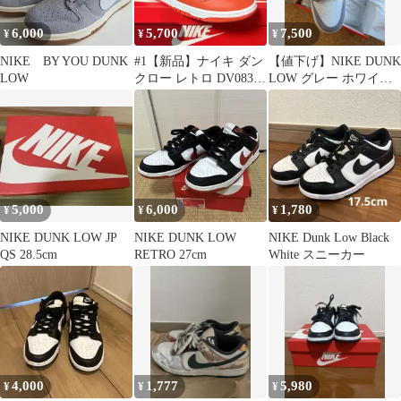
6,000
5,700
7,500
¥
¥
¥
NIKE BY YOU DUNK
#1【新品】ナイキ ダン
【値下げ】NIKE DUNK
LOW
クロー レトロ DV0833-
LOW グレー ホワイト
114 27.5cm
スニーカー
5,000
6,000
1,780
¥
¥
¥
NIKE DUNK LOW JP
NIKE DUNK LOW
NIKE Dunk Low Black
QS 28.5cm
RETRO 27cm
White スニーカー
4,000
1,777
5,980
¥
¥
¥