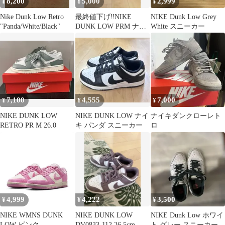
8,200
5,000
2,999
¥
¥
¥
Nike Dunk Low Retro
最終値下げ‼️NIKE
NIKE Dunk Low Grey
"Panda/White/Black"
DUNK LOW PRM ナイ
White スニーカー
キ ダンク パンダ
7,100
4,555
7,000
¥
¥
¥
NIKE DUNK LOW
NIKE DUNK LOW ナイ
ナイキダンクローレト
RETRO PR M 26.0
キ パンダ スニーカー
ロ
4,999
4,222
3,500
¥
¥
¥
NIKE WMNS DUNK
NIKE DUNK LOW
NIKE Dunk Low ホワイ
LOW ピンク
DV0833-112 26.5cm
ト グレー スニーカー