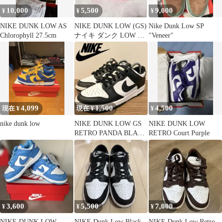
10,000
5,500
9,000
¥
¥
¥
NIKE DUNK LOW AS
NIKE DUNK LOW (GS)
Nike Dunk Low SP
Chlorophyll 27.5cm
ナイキ ダンク LOW GS
"Veneer"
白ピンク
4,099
1,500
4,500
現在 ¥
現在 ¥
¥
nike dunk low
NIKE DUNK LOW GS
NIKE DUNK LOW
RETRO PANDA BLACK
RETRO Court Purple
WHITE
3,600
5,500
7,000
¥
¥
¥
NIKE DUNK LOW
NIKE Dunk Low Black
NIKE Dunk Low Retro