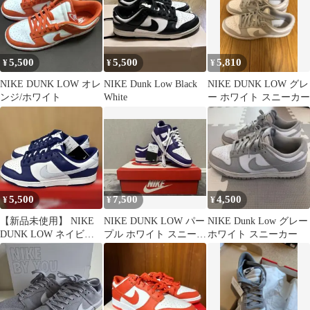
5,500
5,500
5,810
¥
¥
¥
NIKE DUNK LOW オレ
NIKE Dunk Low Black
NIKE DUNK LOW グレ
ンジ/ホワイト
White
ー ホワイト スニーカー
5,500
7,500
4,500
¥
¥
¥
【新品未使用】 NIKE
NIKE DUNK LOW パー
NIKE Dunk Low グレー
DUNK LOW ネイビー
プル ホワイト スニーカ
ホワイト スニーカー
ホワイト スニーカー
ー