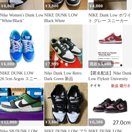
6,000
3,800
4,000
¥
¥
¥
Nike Women's Dunk Low
NIKE DUNK LOW
NIKE Dunk Low ホワイ
"White/Black"
Black White
ト グレー スニーカー
6,000
7,999
5,000
¥
¥
現在 ¥
NIKE DUNK LOW
Nike Dunk Low Retro
【匿名配送】Nike Dunk
26.5cm Argon スニーカ
Dark Green 新品
Low Flyknit University
ー ブルーホワイト
12,800
3,800
6,300
¥
¥
¥
Nike SB DUNK LOW
NIKE DUNK LOW ブラ
NIKE DUNK LOW