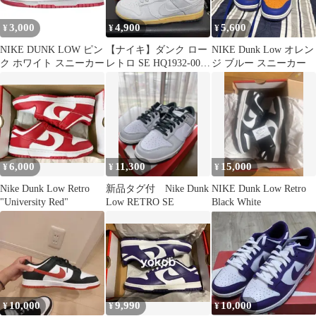
3,000
4,900
5,600
¥
¥
¥
NIKE DUNK LOW ピン
【ナイキ】ダンク ロー
NIKE Dunk Low オレン
ク ホワイト スニーカー
レトロ SE HQ1932-001
ジ ブルー スニーカー
グレー 28cm
6,000
11,300
15,000
¥
¥
¥
Nike Dunk Low Retro
新品タグ付 Nike Dunk
NIKE Dunk Low Retro
"University Red"
Low RETRO SE
Black White
10,000
9,990
10,000
¥
¥
¥