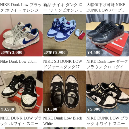
NIKE Dunk Low ブラッ
新品 ナイキ ダンク ロ
大幅値下げ可能 NIKE
ク ホワイト オレンジ
ー "チャンピオンシッ
DUNK LOW パープル
プ コートパープル"
ホワイト
27.5cm
3,000
9,900
4,500
現在 ¥
現在 ¥
¥
Nike Dunk Low 23cm
NIKE SB DUNK LOW
NIKE Dunk Low ダーク
ドジャースダンク27セ
ブラウン クロコダイル
ンチ
型押し
3,500
3,500
5,000
¥
¥
¥
NIKE DUNK LOW ブラ
NIKE Dunk Low Black
NIKE DUNK LOW ブラ
ック ホワイト スニーカ
White
ック ホワイト スニーカ