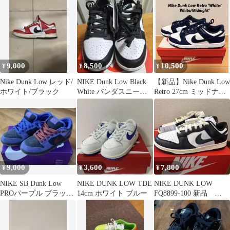
ー
ー
9,000
8,500
10,500
¥
¥
¥
Nike Dunk Low レッド/
NIKE Dunk Low Black
【新品】Nike Dunk Low
ホワイト/ブラック
White パンダスニーカ
Retro 27cm ミッドナイ
ー
トネイビー
9,000
3,600
7,800
¥
¥
¥
NIKE SB Dunk Low
NIKE DUNK LOW TDE
NIKE DUNK LOW
PROパープル ブラック
14cm ホワイト ブルー
FQ8899-100 新品
スニーカー
panda ダンク