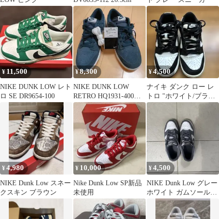
11,500
8,300
4,500
¥
¥
¥
NIKE DUNK LOW レト
NIKE DUNK LOW
ナイキ ダンク ロー レ
ロ SE DR9654-100
RETRO HQ1931-400
トロ "ホワイト/ブラッ
29cm 未使用
ク" (パンダ) 23cm
4,980
10,000
4,500
¥
¥
¥
NIKE Dunk Low スネー
Nike Dunk Low SP新品
NIKE Dunk Low グレー
クスキン ブラウン
未使用
ホワイト ガムソール
25cm 値段交渉可