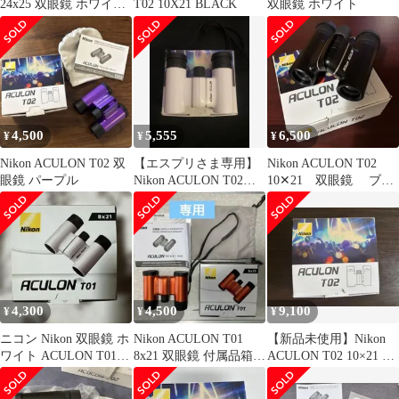
24x25 双眼鏡 ホワイト
T02 10X21 BLACK
双眼鏡 ホワイト
USED美品 ニコン アキ
ュロン 可変式 ズーム
完動品 X0575
4,500
5,555
6,500
¥
¥
¥
Nikon ACULON T02 双
【エスプリさま専用】
Nikon ACULON T02
眼鏡 パープル
Nikon ACULON T02
10✕21 双眼鏡 ブラ
8×21 双眼鏡 ホワイト
ック
4,300
4,500
9,100
¥
¥
¥
ニコン Nikon 双眼鏡 ホ
Nikon ACULON T01
【新品未使用】Nikon
ワイト ACULON T01
8x21 双眼鏡 付属品箱あ
ACULON T02 10×21 双
8x21
り
眼鏡