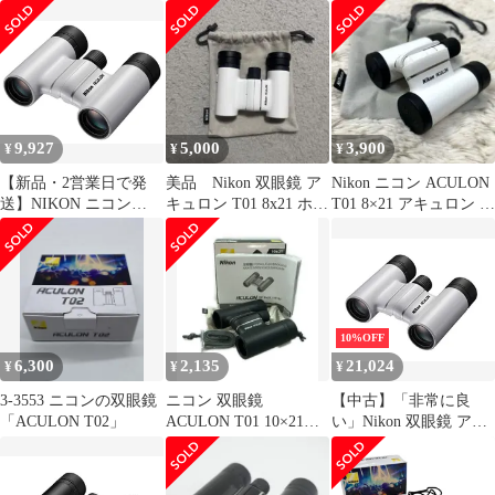
ダハプリズム式 10倍21
口径 ブラック
ACULON
ACT0210X21BK
9,927
5,000
3,900
¥
¥
¥
【新品・2営業日で発
美品 Nikon 双眼鏡 ア
Nikon ニコン ACULON
送】NIKON ニコン
キュロン T01 8x21 ホワ
T01 8×21 アキュロン ホ
ACULON T02
イト
ワイト 白
8×21 ホワイト 1個
10%OFF
6,300
2,135
21,024
¥
¥
¥
3-3553 ニコンの双眼鏡
ニコン 双眼鏡
【中古】「非常に良
「ACULON T02」
ACULON T01 10×21
い」Nikon 双眼鏡 アキ
Nikon
ュロンT02 8x21 ダハプ
リズム式 8倍21口径 ホ
ワイト ACULON