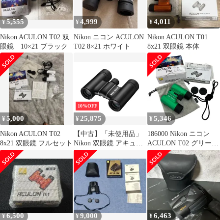
5,555
4,999
4,011
¥
¥
¥
Nikon ACULON T02 双
Nikon ニコン ACULON
Nikon ACULON T01
眼鏡 10×21 ブラック
T02 8×21 ホワイト
8x21 双眼鏡 本体
10%OFF
5,000
25,875
5,346
¥
¥
¥
Nikon ACULON T02
【中古】「未使用品」
186000 Nikon ニコン
8x21 双眼鏡 フルセット
Nikon 双眼鏡 アキュロ
ACULON T02 グリーン
ンT02 10x21 ダハプリ
説明書付き
ズム式 10倍21口径 ブラ
ック ACULON
ACT0210X21BK
6,500
9,000
6,463
¥
¥
¥