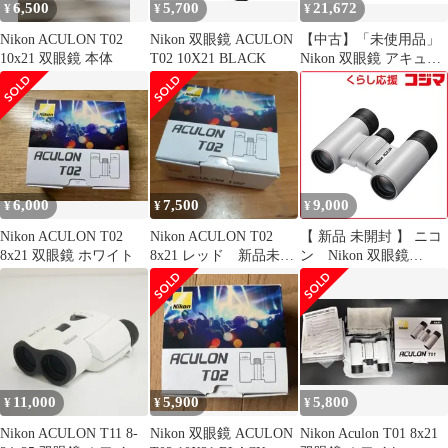
6,500
5,700
21,672
¥
¥
¥
Nikon ACULON T02
Nikon 双眼鏡 ACULON
【中古】「未使用品」
10x21 双眼鏡 本体
T02 10X21 BLACK
Nikon 双眼鏡 アキュロ
ンT02 8x21 ダハプリズ
ム式 8倍21口径 ホワイ
ト ACULON
ACT028X21WH
6,000
7,500
9,000
¥
¥
¥
Nikon ACULON T02
Nikon ACULON T02
【 新品 未開封 】 ニコ
8x21 双眼鏡 ホワイト
8x21 レッド 新品未使
ン Nikon 双眼鏡
用
｢ACULON T02(アキュ
ロン T02)｣ [8倍] ホワイ
ト ACULON T02 8x21
未使用 送料無料
11,000
5,900
5,800
¥
¥
¥
Nikon ACULON T11 8-
Nikon 双眼鏡 ACULON
Nikon Aculon T01 8x21