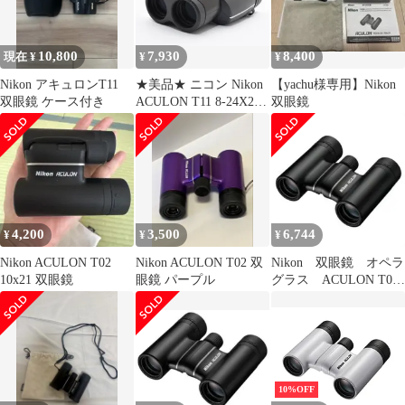
10,800
7,930
8,400
現在 ¥
¥
¥
Nikon アキュロンT11
★美品★ ニコン Nikon
【yachu様専用】Nikon
双眼鏡 ケース付き
ACULON T11 8-24X25
双眼鏡
ブラック 光学機器 ★
#8586
4,200
3,500
6,744
¥
¥
¥
Nikon ACULON T02
Nikon ACULON T02 双
Nikon 双眼鏡 オペラ
10x21 双眼鏡
眼鏡 パープル
グラス ACULON T01
10x21
10%OFF