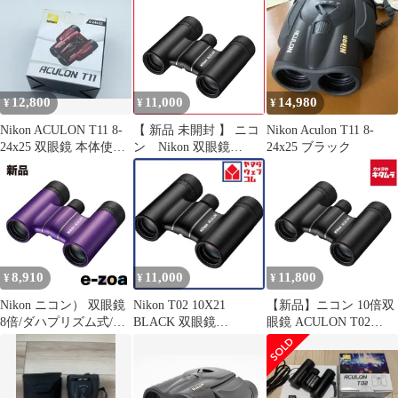
12,800
11,000
14,980
¥
¥
¥
Nikon ACULON T11 8-
【 新品 未開封 】 ニコ
Nikon Aculon T11 8-
24x25 双眼鏡 本体使用
ン Nikon 双眼鏡
24x25 ブラック
感なし美品
｢ACULON T02(アキュ
ロン T02)｣ [10倍] ブラ
ック ACULON T02
10x21 未使用 送料無料
8,910
11,000
11,800
¥
¥
¥
Nikon ニコン） 双眼鏡
Nikon T02 10X21
【新品】ニコン 10倍双
8倍/ダハプリズム式/CF
BLACK 双眼鏡
眼鏡 ACULON T02
式/多層膜コーティング/
ACULON
10x21 ブラック 《納期
パープル ACULON T02
約１ヶ月》
8X21 パープル
(2655892)