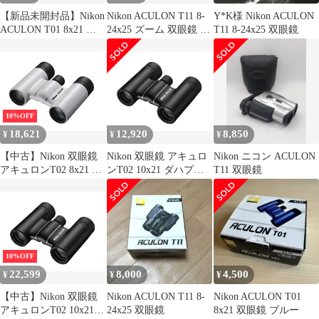
【新品未開封品】Nikon
Nikon ACULON T11 8-
Y*K様 Nikon ACULON
ACULON T01 8x21 双
24x25 ズーム 双眼鏡 ニ
T11 8-24x25 双眼鏡
眼鏡
コン
10%OFF
18,621
12,920
8,850
¥
¥
¥
【中古】Nikon 双眼鏡
Nikon 双眼鏡 アキュロ
Nikon ニコン ACULON
アキュロンT02 8x21 ダ
ンT02 10x21 ダハプリ
T11 双眼鏡
ハプリズム式 8倍21口
ズム式 10倍21口径 ブラ
径 ホワイト ACULON
ック ACULON
ACT028X21WH
ACT0210X21BK [10倍
ブラック] [双眼鏡のみ]
10%OFF
22,599
8,000
4,500
¥
¥
¥
【中古】Nikon 双眼鏡
Nikon ACULON T11 8-
Nikon ACULON T01
アキュロンT02 10x21
24x25 双眼鏡
8x21 双眼鏡 ブルー