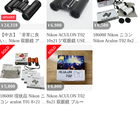
ACT028X21WH
10%OFF
24,318
6,980
6,500
¥
¥
¥
【中古】「非常に良
Nikon ACULON T02
186000 Nikon ニコン
い」Nikon 双眼鏡 アキ
10x21 5°双眼鏡 USED
Nikon Aculon T02 8x21
ュロンT02 10x21 ダハ
美品 ニコン アキュロン
双眼鏡 ホワイト
プリズム式 10倍21口径
ダハプリズム ブラック
ブラック ACULON
完動品 中古 CE5251
ACT0210X21BK
5,000
6,000
¥
¥
186000 現状品 Nikon ニ
Nikon ACULON T02
コン aculon T01 8×21 オ
8x21 双眼鏡 ブルー
レンジ