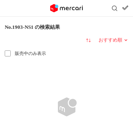
No.1903-NS1 の検索結果
並び替え
販売中のみ表示