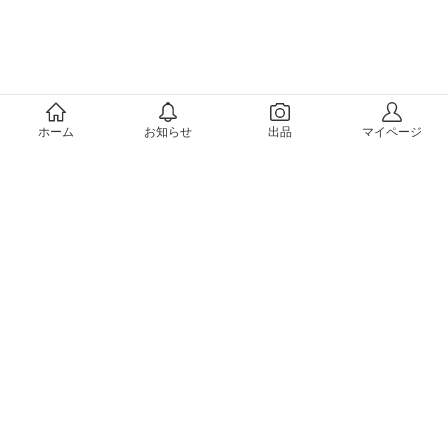
メルカリについて
ホーム
お知らせ
出品
マイページ
会社概要（運営会社）
採用情報
プレスリリース
公式ブログ
プレスキット
メルカリUS
メルカリShops
m department（エムデパ）
ヘルプ
ヘルプセンター（ガイド・お問い合わせ）
メルカリShopsでショップを開設する
メルカリShops ショップ管理画面にログイン
メルカリShops出店者向けガイド
お問い合わせ一覧