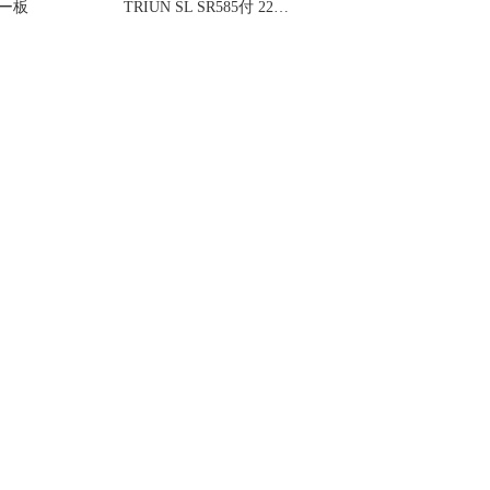
キー板
TRIUN SL SR585付 22年
モデル 165c