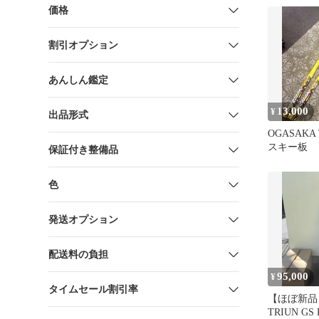
価格
割引オプション
あんしん鑑定
13,000
¥
出品形式
OGASAKA 
スキー板
保証付き整備品
色
発送オプション
配送料の負担
95,000
¥
タイムセール割引率
【ほぼ新品】
TRIUN GS 