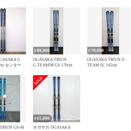
板
175cm スキー板 GR585
88,000
78,000
¥
¥
ASAKA G
OGASAKA TRIUN
OGASAKA TRIUN S-
85cm センター
G.TEAM/M GS 170cm
TEAM SL 145cm
ルペン レース レ
キー 板 ゲレ
トドア
65,000
¥
TRIUN GS-M
オガサカ OGASAKA