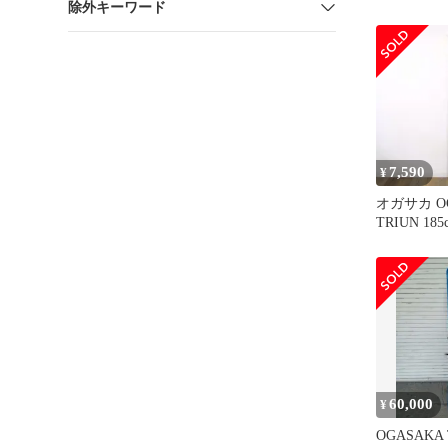
除外キーワード
7,590
¥
オガサカ OG
TRIUN 1
66mm ア
ーシング ス
ンデ アウ
60,000
¥
OGASAKA 