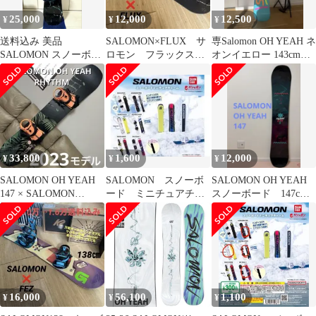
25,000
12,000
12,500
¥
¥
¥
送料込み 美品
SALOMON×FLUX サ
専Salomon OH YEAH ネ
SALOMON スノーボー
ロモン フラックスバ
オンイエロー 143cm
ドセット143cm Oh yeah
インディング付スノー
FLUX RK30
ボードセット
33,800
1,600
12,000
¥
¥
¥
SALOMON OH YEAH
SALOMON スノーボ
SALOMON OH YEAH
147 × SALOMON
ード ミニチュアチャ
スノーボード 147cm
RHYTHM
ーム 2種セット 新
グラトリ
品 未開封
16,000
56,100
1,100
¥
¥
¥