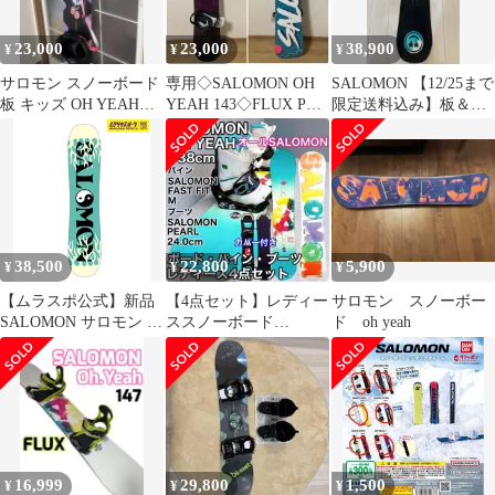
23,000
23,000
38,900
¥
¥
¥
サロモン スノーボード
専用◇SALOMON OH
SALOMON 【12/25まで
板 キッズ OH YEAH
YEAH 143◇FLUX PR
限定送料込み】板＆未
JUNIOR133
ビンディング セット
使用のバインディング
セット
38,500
22,800
5,900
¥
¥
¥
【ムラスポ公式】新品
【4点セット】レディー
サロモン スノーボー
SALOMON サロモン ス
ススノーボード
ド oh yeah
ノーボード 板 ジュニア
SALOMON OH YEAH
ユース OH YEAH J ム
138cm
ラサキスポーツ 24-25
モデル LL J24
16,999
29,800
1,500
¥
¥
¥