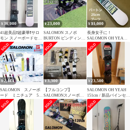
36,000
23,000
31,000
¥
¥
¥
41超美品❗️超豪華❗️サロ
SALOMON スノボ
長身女子に！
モン スノーボードセッ
BURTON ビンディング
SALOMON OH YEAH
ト★スノボ151cm+ビン
147cm スノーボード
151 ハイブリッドキャ
付
ンバー！
2,444
3,300
23,500
¥
¥
¥
SALOMON スノーボ
【フルコンプ】
SALOMON OH YEAH
ード ミニチュア 5
SALOMONスノーボー
151cm / 新品バインセッ
種 ガチャ フィギュ
ドミニチュアチャー
ト！
ア チャーム
ム コンプリートセッ
ト