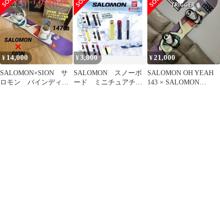
ット
ト
14,000
3,000
21,000
¥
¥
¥
SALOMON×SION サ
SALOMON スノーボ
SALOMON OH YEAH
ロモン バインディン
ード ミニチュアチャ
143 × SALOMON
グ付 スノーボードセ
ーム 4種セット 新
TRIGGER S
ット
品 未開封