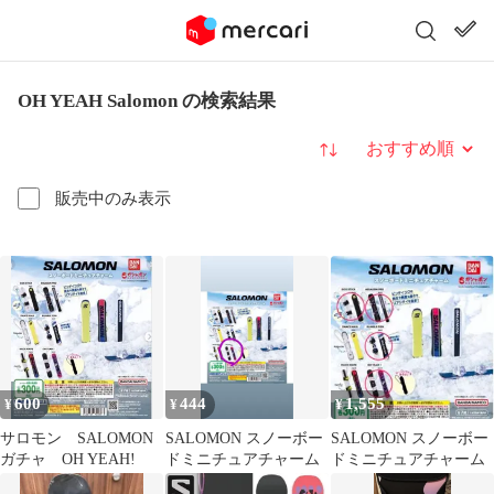
OH YEAH Salomon の検索結果
並び替え
販売中のみ表示
600
444
1,555
¥
¥
¥
サロモン SALOMON
SALOMON スノーボー
SALOMON スノーボー
ガチャ OH YEAH!
ドミニチュアチャーム
ドミニチュアチャーム