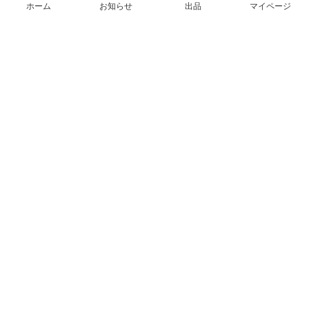
ホーム
お知らせ
出品
マイページ
会社概要（運営会社）
採用情報
プレスリリース
公式ブログ
プレスキット
メルカリUS
メルカリShops
m department（エムデパ）
ヘルプ
ヘルプセンター（ガイド・お問い合わせ）
メルカリShopsでショップを開設する
メルカリShops ショップ管理画面にログイン
メルカリShops出店者向けガイド
お問い合わせ一覧
フリーワードから商品をさがす
プライバシーと利用規約
メルカリ利用規約
メルカリShops利用規約
メルカリアンバサダー利用規約