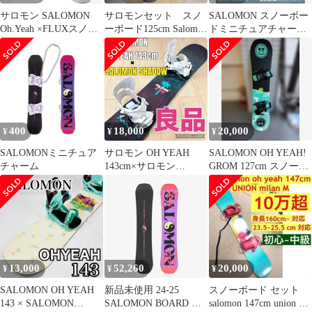
サロモン SALOMON
サロモンセット スノ
SALOMON スノーボー
Oh.Yeah ×FLUXスノー
ーボード125cm Salomon
ドミニチュアチャーム
ボード2点セット
ブーツセット
6個セット
400
18,000
20,000
¥
¥
¥
SALOMONミニチュア
サロモン OH YEAH
SALOMON OH YEAH!
チャーム
143cm×サロモン
GROM 127cm スノーボ
SHADOW スノーボー
ード2点セット
ド 良品
13,000
52,260
20,000
¥
¥
¥
SALOMON OH YEAH
新品未使用 24-25
スノーボード セット
143 × SALOMON
SALOMON BOARD OH
salomon 147cm union ビ