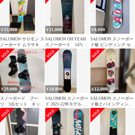
15,000
11,000
8,000
¥
¥
¥
SALOMON サロモン ス
SALOMON OH YEAH
SALOMON スノーボー
ノーボード ムラサキス
スノーボード 147cm
ド板 ビンディング セッ
ポーツ40周年モデル
グラトリ
ト
29,000
10,800
12,000
¥
¥
¥
スノーボード ブー
SALOMON スノーボー
SALOMON スノーボー
ツ 3点セット キッ
ド 2021-22年モデル OH
ド板とバインディング
ズ 子供 120㎝ サロ
YEAH 143
のセット サイズ
モン ヘッド
138cm