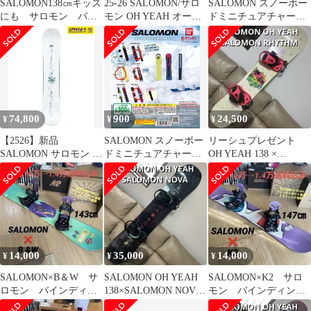
SALOMON138㎝キッズ
25-26 SALOMON/サロ
SALOMON スノーボー
にも サロモン バイ
モン OH YEAH オーイ
ドミニチュアチャーム
ンディング付 スノー
エ スノーボード パーク
4個セット
ボードセット
板 2026
74,800
900
24,500
¥
¥
¥
【2526】新品
SALOMON スノーボー
リーシュプレゼント
SALOMON サロモン ス
ドミニチュアチャーム
OH YEAH 138 ×
ノーボード 板 レディー
4個セット
SALOMON RHYTHM S
ス OH YEAH ムラサキ
スポーツ 25-26モデル
MM A31
14,000
35,000
14,000
¥
¥
¥
SALOMON×B＆W サ
SALOMON OH YEAH
SALOMON×K2 サロ
ロモン バインディン
138×SALOMON NOVA
モン バインディング
グ付 スノーボードセ
ブーツセット
付 スノーボードセッ