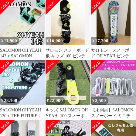
VENDETTA S
YEAR 143cm 土日祝発
ンディング M
送OK 13000 サロモン
11,900
16,000
17,200
¥
¥
¥
SALOMON OH YEAH
サロモン スノーボード
サロモン スノーボー
143 x SALOMON
板 キッズ 100 ビンディ
ド OH YEAH ビンディ
VENDETTA S
ング付き
ング ミラージュ レデ
ィース
23,100
22,000
2,500
¥
¥
¥
SALOMON OH YEAH
キッズ SALOMON OH
【未開封】SALOMON
130 x THE FUTURE 2点
YEAH! 100 スノーボー
スノーボード ミニチュ
セット
ド3点セット
アチャーム シークレッ
ト入り全7種