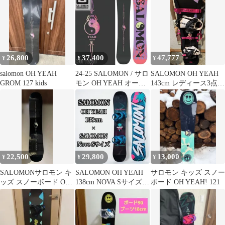
26,800
37,400
47,777
¥
¥
¥
salomon OH YEAH
24-25 SALOMON / サロ
SALOMON OH YEAH
GROM 127 kids
モン OH YEAH オーイ
143cm レディース3点セ
エ レディース スノーボ
ット 美品
ード 板 2025 型落ち
22,500
29,800
13,000
¥
¥
¥
SALOMONサロモン キ
SALOMON OH YEAH
サロモン キッズ スノー
ッズ スノーボード OH
138cm NOVA Sサイズ 2
ボード OH YEAH! 121
YEAH 130cm
点セット 板