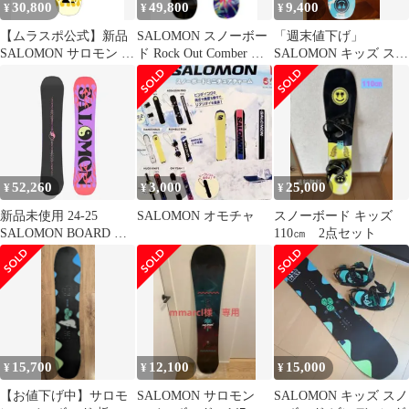
30,800
49,800
9,400
¥
¥
¥
【ムラスポ公式】新品
SALOMON スノーボー
「週末値下げ」
SALOMON サロモン ス
ド Rock Out Comber ビ
SALOMON キッズ スノ
ノーボード 板 キッズ
ンディング付き
ーボード 127cm
OH YEAH K ムラサキ
スポーツ 24-25モデル
LL J24
52,260
3,000
25,000
¥
¥
¥
新品未使用 24-25
SALOMON オモチャ
スノーボード キッズ
SALOMON BOARD OH
110㎝ 2点セット
YEAR 138cm 土日祝発
送OK 13000 サロモン
15,700
12,100
15,000
¥
¥
¥
【お値下げ中】サロモ
SALOMON サロモン
SALOMON キッズ スノ