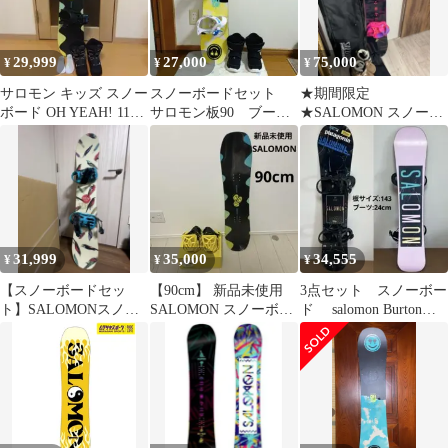
29,999
27,000
75,000
¥
¥
¥
サロモン キッズ スノー
スノーボードセット
★期間限定
ボード OH YEAH! 110
サロモン板90 ブーツ
★SALOMON スノーボ
3点セット
18cm BURTONビンデ
ード板 390341 セット
ィング
31,999
35,000
34,555
¥
¥
¥
【スノーボードセッ
【90cm】 新品未使用
3点セット スノーボー
ト】SALOMONスノー
SALOMON スノーボー
ド salomon Burton
ボード・ビンディン
ド 2点セット
Flux レディース
グ・ブーツ・ケース