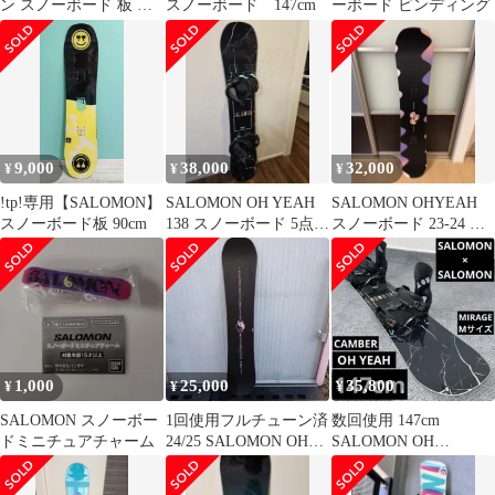
ン スノーボード 板 キ
スノーボード 147cm
ーボード ビンディング
ッズ ユース 120
9,000
38,000
32,000
¥
¥
¥
!tp!専用【SALOMON】
SALOMON OH YEAH
SALOMON OHYEAH
スノーボード板 90cm
138 スノーボード 5点セ
スノーボード 23-24 レ
ット
ディース
1,000
25,000
35,800
¥
¥
¥
SALOMON スノーボー
1回使用フルチューン済
数回使用 147cm
ドミニチュアチャーム
24/25 SALOMON OH
SALOMON OH
YEAH 143cm
YEAH×MIRAGE Mサイ
ズ