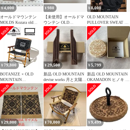
4,000
980
8,000
¥
¥
¥
オールドマウンテン
【未使用】オールドマ
OLD MOUNTAIN
MOLDS Kozara old
ウンテン OLD
PULLOVER SWEAT L
mountainネルデザイン
MOUNTAIN Nステッカ
サイズ ブラック
ー等
79,800
29,500
5,799
¥
¥
¥
BOTANIZE × OLD
新品 OLD MOUNTAIN
新品 OLD MOUNTAIN
MOUNTAIN
devise works 月と太陽
OKAMADON ヒノキ 釜
GARAKUDA カーミッ
ウォルナット
蓋 オカマドン
ト
29,000
70,000
9,499
¥
¥
¥