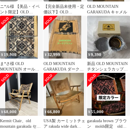
ニ*ル様 【美品・イベ
【完全新品未使用・定
OLD MOUNTAIN
ント限定】OLD
価以下】OLD
GARAKUDA キャメル
MOUNTAIN
MOUNTAIN
GARAKUDA ダー
GARAKUDA ガラクダ
19,900
32,999
9,390
¥
¥
¥
ま*さ様 OLD
OLD MOUNTAIN
新品 OLD MOUNTAIN
MOUNTAIN オールド
GARAKUDA ダークブ
チタンシェラカップ
マウンテン
ラウン 生刷り
480深型 グリップ セッ
GARAKUDA
ト
68,000
66,800
55,000
¥
¥
¥
Kermit Chair、old
USA製 カーミットチェ
garakuda brown ブラウ
mountain garakuda セッ
ア rakuda wide dark
ン molds限定 old