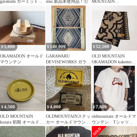
garakuda カーミットチ
sina 新品未使用品！①
MOUNTAIN
ェア セット
GARAKUDA
5,000
140,000
52,500
¥
¥
¥
OKAMADON オールド
GARAWARU
OLD MOUNTAIN
マウンテン
DEVISEWORKS ガラワ
OKAMADON kakemono
ル オールドマウンテン
冬 ベージュ
4,500
4,000
7,800
¥
¥
¥
OLD MOUNTAIN
OLDMOUNTAINステッ
oldmountain オールドマ
kozara 初期 オールドマ
カー オールドマウンテ
ウンテン Tシャツ
ウンテン
ン ラクダ
ホワイト L