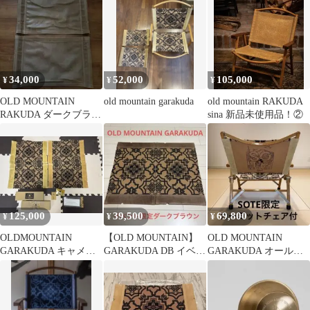
ル オールドマウンテ
ン
34,000
52,000
105,000
¥
¥
¥
OLD MOUNTAIN
old mountain garakuda
old mountain RAKUDA
RAKUDA ダークブラウ
sina 新品未使用品！②
ン オールドマウンテン
125,000
39,500
69,800
¥
¥
¥
OLDMOUNTAIN
【OLD MOUNTAIN】
OLD MOUNTAIN
GARAKUDA キャメル
GARAKUDA DB イベン
GARAKUDA オールド
2脚分 チェアカスタム
ト限定 新品未使用品
マウンテン
セット