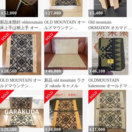
52,000
27,000
5,400
¥
¥
¥
新品未開封 oldmountain
OLD MOUNTAIN オー
Old mountain
床上手は柄上手 オール
ルドマウンテン
OKMADON オカマドン
ドマウンテン
GARAKUDA
ウォルナット
28,500
46,800
46,100
¥
¥
¥
OLD MOUNTAIN オー
新品 old mountain ラク
OLDMOUNTAIN
ルドマウンテン
ダ rakuda キャメル
kakemono オールドマウ
GARAKUDA
ンテン カケモノ
29,500
34,000
21,000
¥
¥
¥