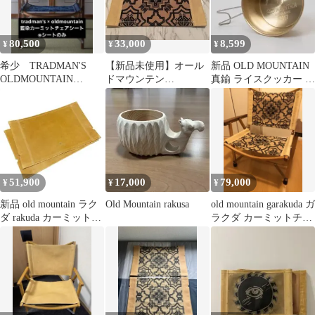
80,500
33,000
8,599
¥
¥
¥
希少 TRADMAN'S
【新品未使用】オール
新品 OLD MOUNTAIN
OLDMOUNTAIN
ドマウンテン
真鍮 ライスクッカー シ
GARAKUDA ガラクダ
GARAKUDA ガラクダ
ェラカップ480深型
51,900
17,000
79,000
¥
¥
¥
新品 old mountain ラク
Old Mountain rakusa
old mountain garakuda ガ
ダ rakuda カーミットチ
ラクダ カーミットチェ
ェア 張り替え
ア