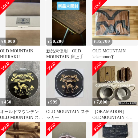
ト
brown
mountain
8,000
50,200
35,700
¥
¥
¥
OLD MOUNTAIN
新品未使用 OLD
OLD MOUNTAIN
HIJIRAKU
MOUNTAIN 床上手は
kakemono冬
柄上
450
999
7,800
¥
¥
¥
オールドマウンテン
OLD MOUNTAIN ステ
［OKAMADON］
OLD MOUNTAIN ステ
ッカー
OLDMOUNTAIN ×
ッカー
SOMABITO 3点セット