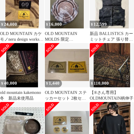
24,000
16,000
12,599
¥
¥
¥
OLD MOUNTAIN カケ
OLD MOUNTAIN
新品 BALLISTICS カー
モノneru design works
MOLDS 限定
ミットチェア 張り替え
コラボ
HANARIM プレート
シート マルチカムブラ
ック
40,000
1,440
110,000
¥
¥
¥
old mountain kakemono
OLD MOUNTAIN ステ
【®️さん専用】
冬 新品未使用品
ッカーセット 2枚セッ
OLDMOUNTAIN柄伸子
ト