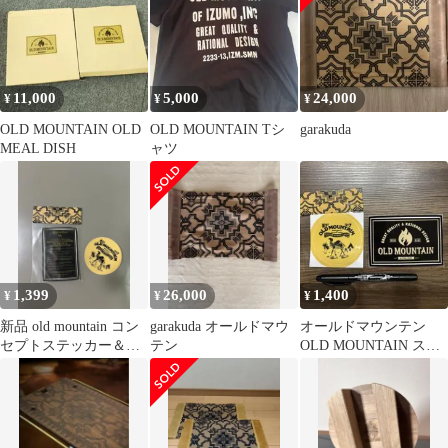
11,000
5,000
24,000
¥
¥
¥
OLD MOUNTAIN OLD
OLD MOUNTAIN Tシ
garakuda
MEAL DISH
ャツ
1,399
26,000
1,400
¥
¥
¥
新品 old mountain コン
garakuda オールドマウ
オールドマウンテン
セプトステッカー＆ス
テン
OLD MOUNTAIN ステ
テッカー
ッカー セット