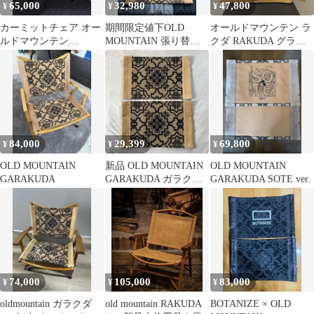
65,000
32,980
47,800
¥
¥
¥
カーミットチェア オー
期間限定値下OLD
オールドマウンテン ラ
ルドマウンテン
MOUNTAIN 張り替え
クダ RAKUDA グライ
RAKUDA
シート GARAKUDA
ンドロッヂ 生刷り
84,000
29,399
69,800
¥
¥
¥
OLD MOUNTAIN
新品 OLD MOUNTAIN
OLD MOUNTAIN
GARAKUDA
GARAKUDA ガラクダ
GARAKUDA SOTE ver.
キャメル レザー
74,000
105,000
83,000
¥
¥
¥
oldmountain ガラクダ
old mountain RAKUDA
BOTANIZE × OLD