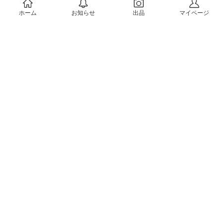
ホーム
お知らせ
出品
マイページ
会社概要（運営会社）
採用情報
プレスリリース
公式ブログ
プレスキット
メルカリUS
メルカリShops
m department（エムデパ）
ヘルプ
ヘルプセンター（ガイド・お問い合わせ）
メルカリShopsでショップを開設する
メルカリShops ショップ管理画面にログイン
メルカリShops出店者向けガイド
お問い合わせ一覧
フリーワードから商品をさがす
プライバシーと利用規約
メルカリ利用規約
メルカリShops利用規約
メルカリアンバサダー利用規約