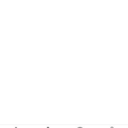
メルカリについて