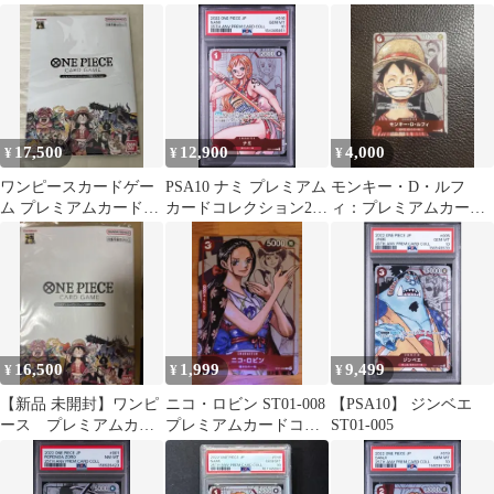
コレクション 25周年エ
25周年エディション
002
ディション P …
17,500
12,900
4,000
¥
¥
¥
ワンピースカードゲー
PSA10 ナミ プレミアム
モンキー・D・ルフ
ム プレミアムカードコ
カードコレクション25
ィ：プレミアムカード
レクション 25周年エデ
周年エディション
コレクション 25周年エ
ィション
ディション P …
16,500
1,999
9,499
¥
¥
¥
【新品 未開封】ワンピ
ニコ・ロビン ST01-008
【PSA10】 ジンベエ
ース プレミアムカー
プレミアムカードコレ
ST01-005
ドコレクション 25周年
クション25周年エディ
エディション
ション