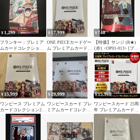
1,299
17,999
748
¥
¥
¥
フランキー：プレミア
ONE PIECEカードゲー
【特価】サンジ (R★)
ムカードコレクション
ム プレミアムカードコ
{赤} <OP01-013> [プレ
25周年エディション C
レクション 25周年
ミアムカードコレクシ
パラレル …
ョン 25周年エディショ
ン ] プロモ
15,999
29,999
15,960
¥
¥
¥
ワンピース プレミアム
ワンピースカード プレ
ワンピースカード 25周
カードコレクション25
ミアムカードコレクシ
年 プレミアムカードコ
周年エディション
ョン 25周年エディショ
レクション 未開封
ン 2冊