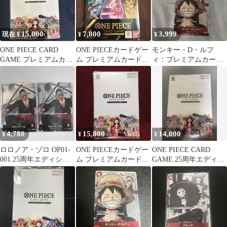
15,000
7,800
3,999
現在 ¥
¥
¥
ONE PIECE CARD
ONE PIECEカードゲー
モンキー・D・ルフ
GAME プレミアムカー
ム プレミアムカードコ
ィ：プレミアムカード
ドコレクション 25周年
レクション -6
コレクション 25周年エ
ディション P …
4,780
15,800
14,000
¥
¥
¥
ロロノア・ゾロ OP01-
ONE PIECEカードゲー
ONE PIECE CARD
001 25周年エディショ
ム プレミアムカードコ
GAME 25周年エディシ
ン ワンピースカード 2
レクション 25周年
ョン
枚