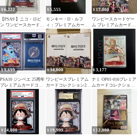
6,222
5,555
17,000
¥
¥
¥
【PSA9 】ニコ・ロビ
モンキー・D・ルフ
ワンピースカードゲー
ン ワンピースカードゲ
ィ：プレミアムカード
ム プレミアムカードコ
ーム25周年エディショ
コレクション プロモ 25
レクション25周年エデ
ン
周年エディション
ィション
9,699
34,000
3,177
¥
¥
¥
PSA10 ジンベエ 25周年
ワンピースプレミアム
ナミ OP01-016プレミア
プレミアムカードコレ
カードコレクション25
ムカードコレクション
クション
周年エディション
25周年 エディション
24,000
19,999
12,000
¥
¥
¥