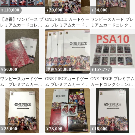
110,000
30,000
34,000
¥
¥
¥
【連番】ワンピース プ
ONE PIECE カードゲー
ワンピースカード プレ
レミアムカードコレク
ム プレミアムカードコ
ミアムカードコレクシ
ション25周年 エディシ
レクション 25周年
ョン 25周年エディショ
ョン
ン 2個セット
50,000
58,888
157,777
¥
現在 ¥
¥
ワンピースカードゲー
ONE PIECEカードゲー
ONE PIECE プレミアム
ム プレミアムカード
ム プレミアムカードコ
カードコレクション25
コレクション ２種セ
レクション 25周年 4
周年エディション
ット RED 25
セット
PSA10
25,000
78,000
18,000
¥
¥
¥