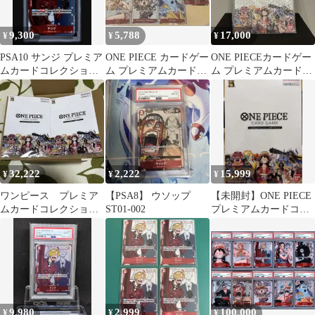
9,300
5,788
17,000
¥
¥
¥
PSA10 サンジ プレミア
ONE PIECE カードゲー
ONE PIECEカードゲー
ムカードコレクション
ム プレミアムカードコ
ム プレミアムカードコ
25周年エディション
レクション 25周年
レクション25周年エデ
ィション
32,222
2,222
15,999
¥
¥
¥
ワンピース プレミア
【PSA8】 ウソップ
【未開封】ONE PIECE
ムカードコレクション
ST01-002
プレミアムカードコレ
25周年エディション 2
クション25周年エディ
セット
ション
9,980
2,999
100,000
¥
¥
¥