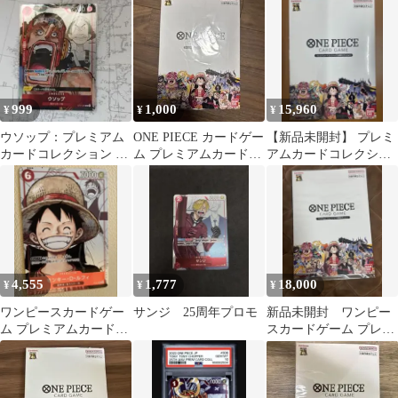
999
1,000
15,960
¥
¥
¥
ウソップ：プレミアム
ONE PIECE カードゲー
【新品未開封】 プレミ
カードコレクション 25
ム プレミアムカードコ
アムカードコレクショ
周年エディション
レクション 台紙のみ
ン 25周年エディション
ワンピース
4,555
1,777
18,000
¥
¥
¥
ワンピースカードゲー
サンジ 25周年プロモ
新品未開封 ワンピー
ム プレミアムカードコ
スカードゲーム プレミ
レクション ルフィ
アムカードコレクショ
パラレル
ン 25周年エディ