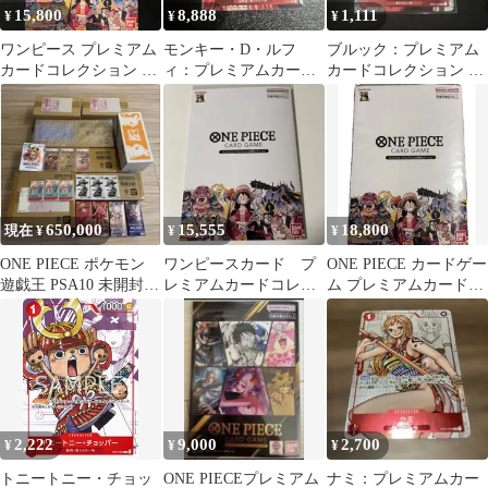
15,800
8,888
1,111
¥
¥
¥
ワンピース プレミアム
モンキー・D・ルフ
ブルック：プレミアム
カードコレクション 25
ィ：プレミアムカード
カードコレクション 25
周年エディション 未開
コレクション 25周年エ
周年エディション UC
封 A001
ディション P …
パラレル …
650,000
15,555
18,800
現在 ¥
¥
¥
ONE PIECE ポケモン
ワンピースカード プ
ONE PIECE カードゲー
遊戯王 PSA10 未開封
レミアムカードコレク
ム プレミアムカードコ
大量まとめ売り 引退品
ション25周年エディシ
レクション 25周年
ョン
2,222
9,000
2,700
¥
¥
¥
トニートニー・チョッ
ONE PIECEプレミアム
ナミ：プレミアムカー