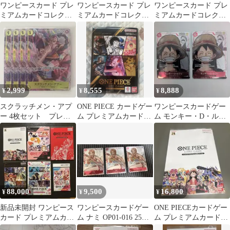
ワンピースカード プレ
ワンピースカード プレ
ワンピースカード プレ
ミアムカードコレクシ
ミアムカードコレクシ
ミアムカードコレクシ
ョン25周年エディショ
ョン セット＋決戦の刻
ョン 25周年エディショ
ン
未開封BOX
ン
2,999
8,555
8,888
¥
¥
¥
スクラッチメン・アプ
ONE PIECE カードゲー
ワンピースカードゲー
ー 4枚セット プレミ
ム プレミアムカードコ
ム モンキー・D・ルフ
アムカードコレクショ
レクション -6
ィ P-001 2枚
ン
88,000
9,500
16,800
¥
¥
¥
新品未開封 ワンピース
ワンピースカードゲー
ONE PIECEカードゲー
カード プレミアムカー
ム ナミ OP01-016 25周
ム プレミアムカードコ
ドコレクション セット
年
レクション 25周年