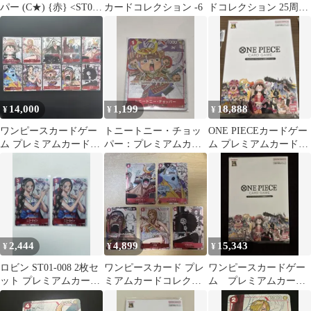
パー (C★) {赤} <ST01-
カードコレクション -6
ドコレクション 25周年
006> [プレミアムカー
エディション R プロモ
ドコレクション 25周年
エディション ]
14,000
1,199
18,888
¥
¥
¥
ワンピースカードゲー
トニートニー・チョッ
ONE PIECEカードゲー
ム プレミアムカードコ
パー：プレミアムカー
ム プレミアムカードコ
レクション 25周年エデ
ドコレクション 25周年
レクション 25周年
ィション10枚
エディション …
2,444
4,899
15,343
¥
¥
¥
ロビン ST01-008 2枚セ
ワンピースカード プレ
ワンピースカードゲー
ット プレミアムカード
ミアムカードコレクシ
ム プレミアムカード
コレクション
ョン25周年エディショ
コレクション25周年エ
ン5枚セット
ディション