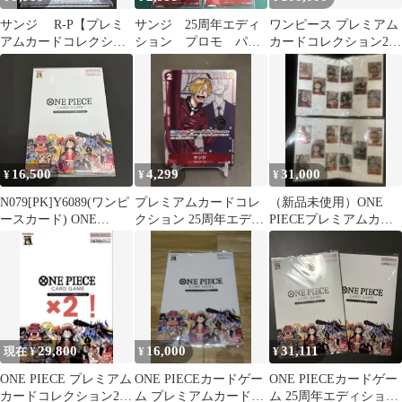
サンジ R-P【プレミ
サンジ 25周年エディ
ワンピース プレミアム
アムカードコレクショ
ション プロモ パラ
カードコレクション25
ン25周年エディショ
レル 4枚セット ワン
周年 エディション
ン】OP01-013 PSA10
ピースカード
PSA10・9連番
16,500
4,299
31,000
¥
¥
¥
N079[PK]Y6089(ワンピ
プレミアムカードコレ
（新品未使用）ONE
ースカード) ONE
クション 25周年エディ
PIECEプレミアムカー
PIECE CARD GAME プ
ション セット
ドコレクション25周年
レミアムカードコレク
エディション
ション25周年エディシ
ョン 未使用に近い 7/29
出品
29,800
16,000
31,111
現在 ¥
¥
¥
ONE PIECE プレミアム
ONE PIECEカードゲー
ONE PIECEカードゲー
カードコレクション25
ム プレミアムカードコ
ム 25周年エディショ