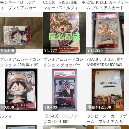
モンキー・D・ルフ
CGC10 PRISTINE モ
ONE PIECE カードゲー
ィ：プレミアムカード
ンキー・D・ルフィ
ム プレミアムカードコ
コレクション 25周年エ
P-001 PSA10
レクション -6
ディション P …
5,400
1,777
15,555
¥
¥
¥
プレミアムカードコレ
プレミアムカードコレ
PSA10 ナミ 25th 周年
クション‐25周年エディ
クション チョッパー 1
ANNIVERSARY 846
ション ルフィ プロモ
枚
9,800
8,499
12,500
¥
¥
現在 ¥
ルフィ
【PSA9】 ロロノア・
ワンピース カードゲ
ゾロ OP01-001
ーム プレミアムカー
ドコレクション25周年