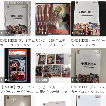
周年エディション 2冊
レクション25周年
ン 2セット
17,000
3,111
17,777
¥
¥
¥
ONE PIECE プレミアム
サンジ 25周年エディ
ONE PIECEカードゲー
カードコレクション 25
ション プロモ パラ
ム プレミアムカードコ
周年エディション 1セ
レル 4枚セット ワン
レクション 25周年(未
ット
ピースカード
開封)
10,000
7,999
14,999
¥
¥
¥
【PSA10 】ウソップ ワ
ワンピースカードゲー
ONE PIECE プレミアム
ンピースカードゲーム
ム 麦わらの一味 キャラ
カードコレクション
25周年エディション
クターカードセット
25周年エ