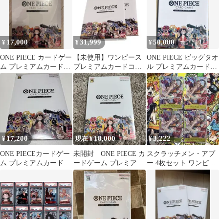
17,000
31,999
50,000
¥
¥
¥
ONE PIECE カードゲー
【未使用】ワンピース
ONE PIECE ビッグタオ
ム プレミアムカードコ
プレミアムカードコレ
ル プレミアムカードコ
レクション 25周年
クション 25周年エディ
レクション 25周年 etc
ション2セット
17,200
18,000
3,222
¥
現在 ¥
¥
ONE PIECEカードゲー
未開封 ONE PIECE カ
スクラッチメン・アプ
ム プレミアムカードコ
ードゲーム プレミアム
ー 4枚セット ワンピー
レクション 25周年
カードコレクション 25
スカードゲーム
周年