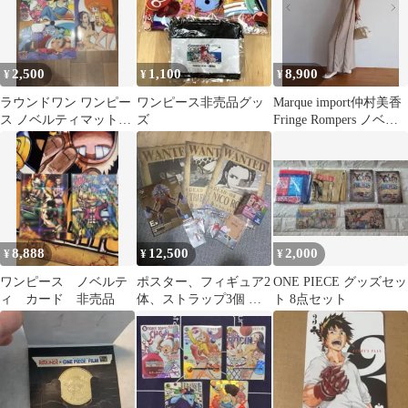
2,500
1,100
8,900
¥
¥
¥
ラウンドワン ワンピー
ワンピース非売品グッ
Marque import仲村美香
ス ノベルティマット3
ズ
Fringe Rompers ノベル
枚 セット ナミ&ロビン
ティバッグ
シール付き
8,888
12,500
2,000
¥
¥
¥
ワンピース ノベルテ
ポスター、フィギュア2
ONE PIECE グッズセッ
ィ カード 非売品
体、ストラップ3個 デ
ト 8点セット
スクアソート未開封で
す！