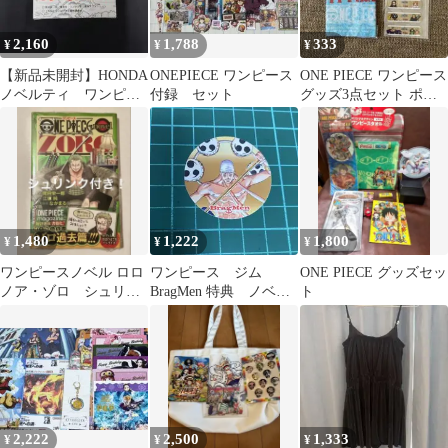
2,160
1,788
333
¥
¥
¥
【新品未開封】HONDA
ONEPIECE ワンピース
ONE PIECE ワンピース
ノベルティ ワンピー
付録 セット
グッズ3点セット ポイ
ス ジャンピングルフ
ント消化
ィ
1,480
1,222
1,800
¥
¥
¥
ワンピースノベル ロロ
ワンピース ジム
ONE PIECE グッズセッ
ノア・ゾロ シュリン
BragMen 特典 ノベル
ト
ク付き
ティ ステッカー シ
ール エネル
2,222
2,500
1,333
¥
¥
¥