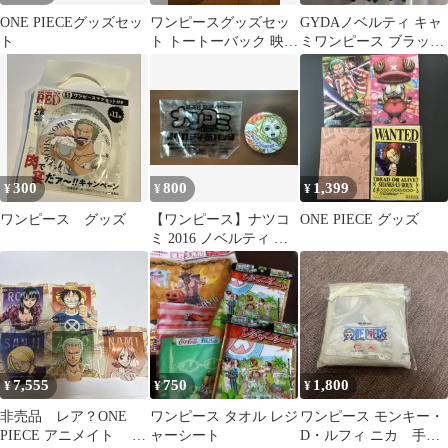
ONE PIECEグッズセッ
ワンピースグッズセッ
GYDAノベルティ キャ
ト
ト トートーバック 映画
ミワンピース ブラック
特典
プリーツ
300
800
1,399
¥
¥
¥
ワンピース グッズ
【ワンピース】ナツコ
ONE PIECE グッズ
ミ 2016 ノベルティ 缶
バッジ オトヒメ王妃
7,555
750
1,800
¥
¥
¥
非売品 レア？ONE
ワンピース タオル レジ
ワンピース モンキー・
PIECE アニメイト パ
ャーシート
D・ルフィ ニカ 手配