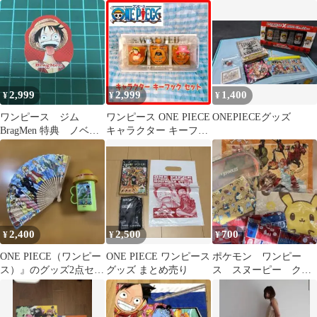
ズル型ステッカー 5枚
書 エコバッグ 味の
セット
素 ノベルティ
2,999
2,999
1,400
¥
¥
¥
ワンピース ジム
ワンピース ONE PIECE
ONEPIECEグッズ
BragMen 特典 ノベル
キャラクター キーフッ
ティ ステッカー シ
ク チョッパー ルフィー
ール ルフィ
3
2,400
2,500
700
¥
¥
¥
ONE PIECE（ワンピー
ONE PIECE ワンピース
ポケモン ワンピー
ス）』のグッズ2点セッ
グッズ まとめ売り
ス スヌーピー クジ
ト。
ラ夜の街トートバッ
グ ポーチ6個まとめ