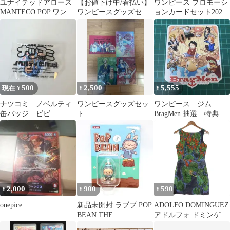
ユナイテッドアローズ
【お値下げ中/着払い】
ワンピース プロモーシ
MANTECO POP ワンピ
ワンピースグッズセッ
ョンカードセット2025
ース ブラック 2025SS
ト
6枚×2セット【新品未開
封】
500
2,500
5,555
現在 ¥
¥
¥
ナツコミ ノベルティ
ワンピースグッズセッ
ワンピース ジム
缶バッジ ビビ
ト
BragMen 抽選 特典
BIG ステッカー 麦わ
らの一味
2,000
900
590
¥
¥
¥
onepice
新品未開封 ラブブ POP
ADOLFO DOMINGUEZ
BEAN THE
アドルフォ ドミンゲス
MONSTERS ポップビ
春夏★ ボタニカル 花柄