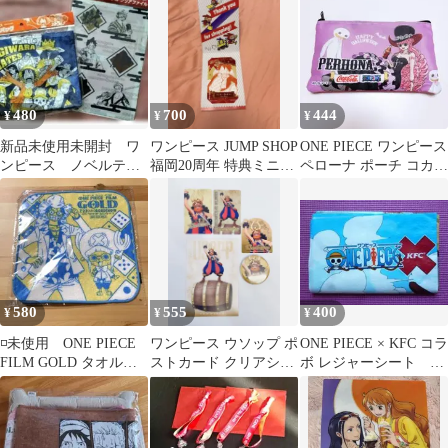
480
700
444
¥
¥
¥
新品未使用未開封 ワ
ワンピース JUMP SHOP
ONE PIECE ワンピース
ンピース ノベルティ
福岡20周年 特典ミニブ
ペローナ ポーチ コカコ
グッズセット クリア
ロマイド ルフィ 非売品
ーラ ノベルティ 特典
ファイル バッグ
580
555
400
¥
¥
¥
◽️未使用 ONE PIECE
ワンピース ウソップ ポ
ONE PIECE × KFC コラ
FILM GOLD タオルハ
ストカード クリアシー
ボ レジャーシート ノ
ンカチ
ト 缶バッジ ステッカー
ベルティ