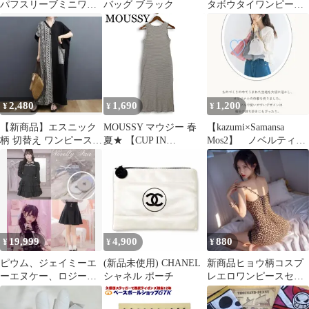
パフスリーブミニワン
バッグ ブラック
タボウタイワンピー
ピース ベージュ 半袖
ス 光沢 ネイビー
インナーパンツ付き
36
2,480
1,690
1,200
¥
¥
¥
【新商品】エスニック
MOUSSY マウジー 春
【kazumi×Samansa
柄 切替え ワンピース
夏★ 【CUP IN
Mos2】 ノベルティ
ゆったり オーバーサ
BORDER ドレス】 リブ
巾着 ピンク ２点目
イズ 体型カバー
ボーダー ストレッチ タ
ンクトップ ワンピース
Sz.1 レディース
19,999
4,900
880
¥
¥
¥
ピウム、ジェイミーエ
(新品未使用) CHANEL
新商品ヒョウ柄コスプ
ーエヌケー、ロジー
シャネル ポーチ
レエロワンピースセク
タ、エブリン まとめ
シーランジェリー新品
売り