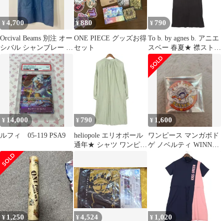
4,700
880
790
¥
¥
¥
Orcival Beams 別注 オー
ONE PIECE グッズお得
To b. by agnes b. アニエ
シバル シャンブレー 半
セット
スベー 春夏★ 襟ストラ
袖 ワンピース
イプ リボン カットソー
ワンピース チュニック
Sz.2 レディース 黒
14,000
790
1,600
¥
¥
¥
ルフィ 05-119 PSA9
heliopole エリオポール
ワンピース マンガボド
通年★ シャツ ワンピー
ゲ ノベルティ WINNER
ス Sz.38 レディース
缶バッジ ルフィ
1,250
4,524
1,020
¥
¥
¥