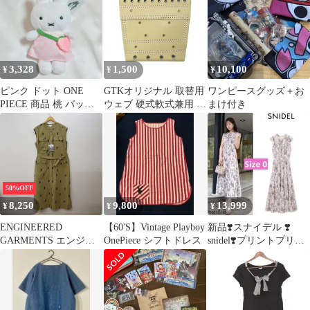
3,328
1,500
10,100
¥
¥
¥
ピンク ドット ONE
GTKオリジナル 取替用
ワンピースグッズ＋お
PIECE 商品 桃 バッグ
ウェブ 硬式軟式兼用 ワ
まけ付き
ミッフィー ぬいぐるみ
ンピースウェブ ヨコ
キーホルダー 新商品
11.3cm×タテ10.5cm
50%OFF
8,250
9,800
13,999
¥
¥
¥
ENGINEERED
【60'S】Vintage Playboy
新品❣️スナイデル ❣️
GARMENTS エンジニ
OnePiece シフトドレス
snidel❣️プリントプリー
アードガーメンツ Bush
ツワンピース PBEG 0
Dress ワンピース カー
キ サイズ1