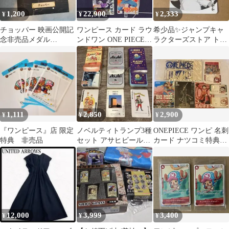
1,200
22,900
2,333
¥
¥
¥
チョッパー 映画公開記
ワンピース カード ラウ
希少品✨ジャンプキャ
念非売品メダル
ンドワン ONE PIECE
ラクターズストア トラ
ROUND1 コラボ
ROUND1 ナミ ロビン
ンプ ジャンフェス デモ
ンズプラン
1,111
2,850
2,900
¥
¥
¥
『ワンピース』店 限定
ノベルティトランプ3種
ONEPIECE ワンピ 名刺
特典 非売品
セット アサヒビール
カード ナツコミ特典コ
Ancient Age QANTAS
ースター トートバッグ
12,000
3,999
3,400
¥
¥
¥