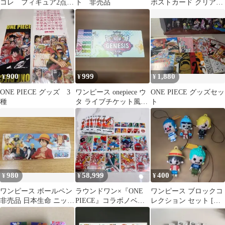
コレ フィギュア2点セ
ト 非売品
ポストカード クリアシ
ット+非売品ボールペン
ート 缶バッジ ステッカ
ー
900
999
1,880
¥
¥
¥
ONE PIECE グッズ 3
ワンピース onepiece ウ
ONE PIECE グッズセッ
種
タ ライブチケット風グ
ト
ッズ
980
58,999
400
¥
¥
¥
ワンピース ボールペン
ラウンドワン×『ONE
ワンピース ブロックコ
非売品 日本生命 ニッセ
PIECE』コラボノベル
レクション セット [サ
イ 麦わらの一味 ルフィ
ティ ONE PIECEカード
ントリーなっちゃんキ
グッズ
ャンペーン]