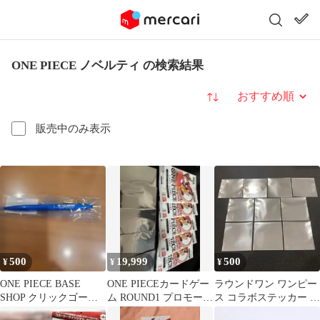
ONE PIECE ノベルティ の検索結果
並び替え
販売中のみ表示
500
19,999
500
¥
¥
¥
ONE PIECE BASE
ONE PIECEカードゲー
ラウンドワン ワンピー
SHOP クリックゴール
ム ROUND1 プロモーシ
ス コラボステッカー 未
ド ボールペン
ョンパック 5パック
開封 10枚セット