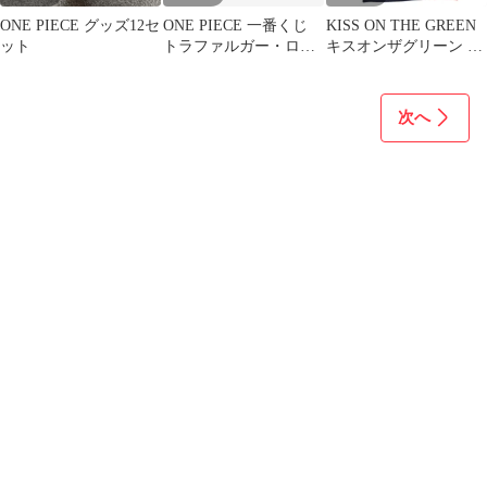
ONE PIECE グッズ12セ
ONE PIECE 一番くじ
KISS ON THE GREEN
ット
トラファルガー・ロー
キスオンザグリーン 春
vs ベルゴ Long タオル
夏 ストレッチ★ スポー
ツ ワンピース Sz.2 レ
ディース ゴルフ
次へ