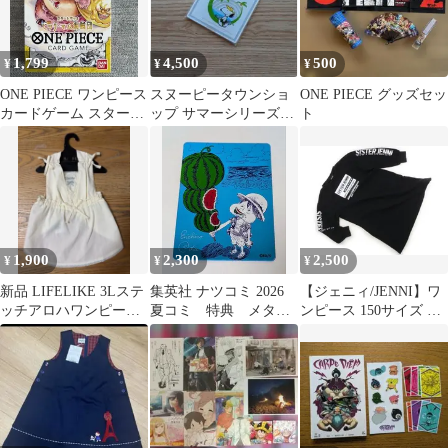
1,799
4,500
500
¥
¥
¥
ONE PIECE ワンピース
スヌーピータウンショ
ONE PIECE グッズセッ
カードゲーム スタート
ップ サマーシリーズ
ト
デッキ ビッグ・マム海
2007 ノベルティUVチ
賊団
ェックミラー
1,900
2,300
2,500
¥
¥
¥
新品 LIFELIKE 3Lステ
集英社 ナツコミ 2026
【ジェニィ/JENNI】ワ
ッチアロハワンピース
夏コミ 特典 メタキ
ンピース 150サイズ 女
アイボリー
ラ カード ワンピース
の子【子供服・ベビー
服】（2160966）