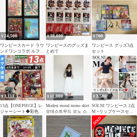
ーン
ワンピース サマードレ
ス Sz.36 レディース
24,500
30,000
700
¥
¥
¥
ワンピースカード ラウ
ワンピースのグッズま
ワンピース グッズ3点
ンドワンコラボ ルフィ
とめて
セット
ゾロ、ナツコミ、肉ル
フィ
3,111
11,000
3,580
¥
¥
¥
13点【ONEPIECE】レ
Modest mood mono skirt
SOLNI ワンピース 2点
ジャーシート◆彩色王
모데스트무드 모노 스커
M +リップケースセッ
頂上決戦 ルフィ フィギ
트
ト
ュア