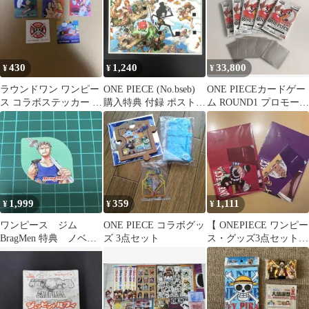
430
1,240
33,800
¥
¥
¥
ラウンドワン ワンピー
ONE PIECE (No.bseb)
ONE PIECEカードゲー
ス コラボステッカー 5
購入特典 付録 ポストカ
ム ROUND1 プロモーシ
枚セット
ード
ョンパック 5パック
1,999
359
1,111
¥
¥
¥
ワンピース ジム
ONE PIECE コラボグッ
【 ONEPIECE ワンピー
BragMen 特典 ノベル
ズ 3点セット
ス・グッズ3点セット
ティ ステッカー シ
】
ール ゾロ