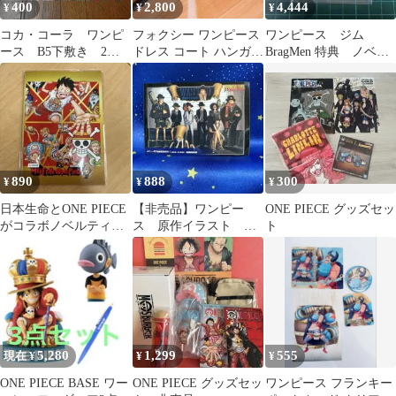
400
2,800
4,444
¥
¥
¥
コカ・コーラ ワンピ
フォクシー ワンピース
ワンピース ジム
ース B5下敷き 2種4
ドレス コート ハンガー
BragMen 特典 ノベル
枚セット
収納 ノベルティ 非売品
ティ チェキ風 カー
ド エネル
890
888
300
¥
¥
¥
日本生命とONE PIECE
【非売品】ワンピー
ONE PIECE グッズセッ
がコラボノベルティグ
ス 原作イラスト ス
ト
ッズ
テッカー
5,280
1,299
555
現在 ¥
¥
¥
ONE PIECE BASE ワー
ONE PIECE グッズセッ
ワンピース フランキー