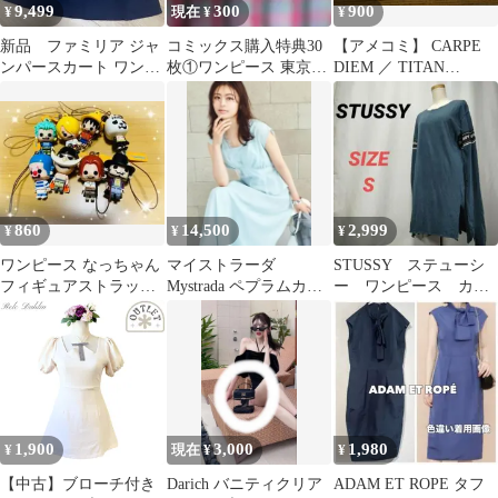
9,499
300
900
¥
現在 ¥
¥
新品 ファミリア ジャ
コミックス購入特典30
【アメコミ】 CARPE
ンパースカート ワンピ
枚①ワンピース 東京喰
DIEM ／ TITAN
ース 90 エッフェル塔
種 もちづきさん 出禁の
COMICS ノベルティ付
完売
モグラほか
き
860
14,500
2,999
¥
¥
¥
ワンピース なっちゃん
マイストラーダ
STUSSY ステューシ
フィギュアストラップ
Mystrada ペプラムカラ
ー ワンピース カッ
まとめ売り 8種★
ーボイルワンピース
トソー ロング袖 サ
ムホール ロゴ
1,900
3,000
1,980
¥
現在 ¥
¥
【中古】ブローチ付き
Darich バニティクリア
ADAM ET ROPE タフ