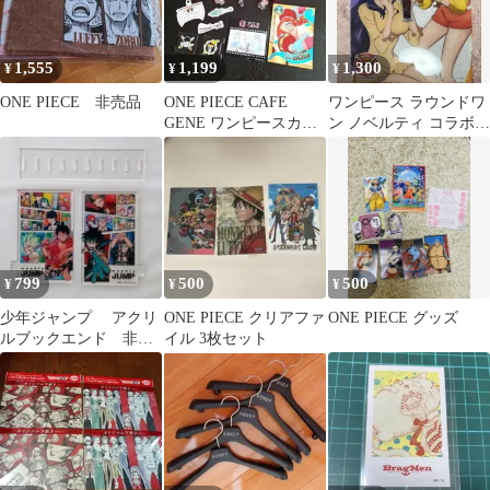
1,555
1,199
1,300
¥
¥
¥
ONE PIECE 非売品
ONE PIECE CAFE
ワンピース ラウンドワ
GENE ワンピースカフ
ン ノベルティ コラボパ
ェ グッズ 11点セット
ックマット ナミ ロビン
799
500
500
¥
¥
¥
少年ジャンプ アクリ
ONE PIECE クリアファ
ONE PIECE グッズ
ルブックエンド 非売
イル 3枚セット
品 ノベルティ ヒロ
アカ ワンピース