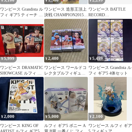
3,100
1,300
2,299
¥
¥
¥
ワンピース Grandista ル
ワンピース 造形王頂上
ワンピース BATTLE
フィ ギア5 ティーチ 2
決戦 CHAMPION2015
RECORD
種セット
FILM GOLD ルフィ
COLLECTION ルフィ
＆ボニー
5,999
2,400
5,499
¥
¥
¥
ワンピース DRAMATIC
ワンピース ワールドコ
ワンピース Grandista ル
SHOWCASE ルフィ エ
レクタブルフィギュア
フィ ギア5 4体セット
ース 2種 フィギュア
宴1 ルフィ ボニー
2,000
5,000
2,100
¥
¥
¥
ワンピース KING OF
ルフィ ギア5 ボニー A
ワンピース ルフィ ギア
ARTIST ルフィ ギア5
賞 B賞 一番くじ フィギ
5 フィギュア