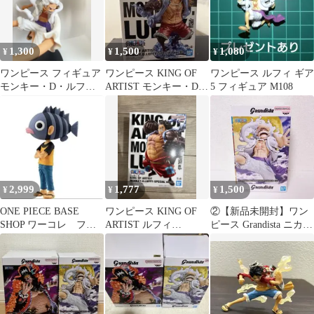
1,300
1,500
1,080
¥
¥
¥
ワンピース フィギュア
ワンピース KING OF
ワンピース ルフィ ギア
モンキー・D・ルフィ
ARTIST モンキー・D・
5 フィギュア M108
ギア5
ルフィ SPECIAL
2,999
1,777
1,500
¥
¥
¥
ONE PIECE BASE
ワンピース KING OF
②【新品未開封】ワン
SHOP ワーコレ フィ
ARTIST ルフィ
ピース Grandista ニカ
ギュア 尾田栄一郎
SPECIAL ver.II
ルフィ ギア5 フィギュ
ア