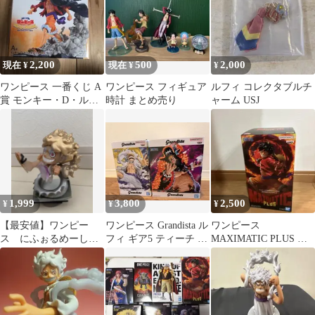
2,200
500
2,000
現在 ¥
現在 ¥
¥
ワンピース 一番くじ A
ワンピース フィギュア
ルフィ コレクタブルチ
賞 モンキー・D・ルフ
時計 まとめ売り
ャーム USJ
ィ 魂豪示像
1,999
3,800
2,500
¥
¥
¥
【最安値】ワンピー
ワンピース Grandista ル
ワンピース
ス にふぉるめーしょ
フィ ギア5 ティーチ フ
MAXIMATIC PLUS モ
ん 創 ニカ ルフ
ィギュア
ンキー・D・ルフィ II
ィ フィギュア