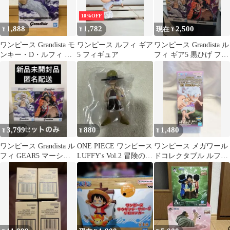
10%OFF
1,888
1,782
2,500
¥
¥
現在 ¥
ワンピース Grandista モ
ワンピース ルフィ ギア
ワンピース Grandista ル
ンキー・D・ルフィ ギ
5 フィギュア
フィ ギア5 黒ひげ フィ
ア5
ギュア 2点
3,799
880
1,480
¥
¥
¥
ワンピース Grandista ル
ONE PIECE ワンピース
ワンピース メガワール
フィ GEAR5 マーシャ
LUFFY's Vol.2 冒険の記
ドコレクタブル ルフィ
ル・D・ティーチ
憶 ウソップ
VSボルサリーノ