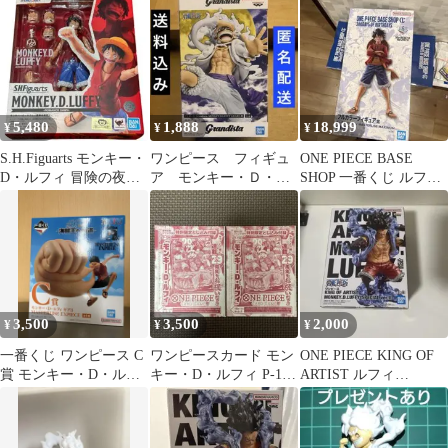
5,480
1,888
18,999
¥
¥
¥
S.H.Figuarts モンキー・
ワンピース フィギュ
ONE PIECE BASE
D・ルフィ 冒険の夜明
ア モンキー・Ｄ・ル
SHOP 一番くじ ルフィ
け ワンピース
フィ 新品未開封
フルカラー 未開封
3,500
3,500
2,000
¥
¥
¥
一番くじ ワンピース C
ワンピースカード モン
ONE PIECE KING OF
賞 モンキー・D・ルフ
キー・D・ルフィ P-159
ARTIST ルフィ
ィ ギア3
2枚セット
SPECIAL