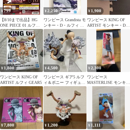
799
2,250
1,900
¥
¥
¥
【8/10まで出品】HG
ワンピース Grandista モ
ワンピース KING OF
ONE PIECE 01 ルフ
ンキー・D・ルフィ ギ
ARTIST モンキー・D・
ィ ガチャ
ア5 フィギュア
ルフィ ギア5
1,800
4,500
2,300
¥
¥
¥
ワンピース KING OF
ワンピース ギア5 ルフ
ワンピース
ARTIST ルフィ GEAR5
ィ＆ボニー フィギュア
MASTERLISE モンキ
2体セット
ー・D・ルフィ フィギ
ュア
7,800
1,200
1,111
¥
¥
¥