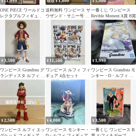
11,999
1,800
5,000
¥
現在 ¥
¥
ONE PIECE ワールドコ
送料無料 ワンピース サ
一番くじ ワンピース
レクタブルフィギュ
ウザンド・サニー号 リ
Revible Moment A賞 B賞
ア ルフィ 4個セット
モコンカー
3,500
11,500
1,999
¥
¥
¥
ワンピース Grandista グ
ワンピース ルフィ フィ
ワンピース Grandista モ
ランディスタ ルフィ フ
ギュア 4点セット
ンキー・D・ルフィ ギ
ィギュア
ア5
2,500
4,000
3,500
¥
¥
¥
ワンピース ルフィ エッ
ワンピース モンキー・
一番くじ ワンピース B
グヘッド フィギュア
D・ルフィ フィギュア
賞 ルフィ＆ガープ