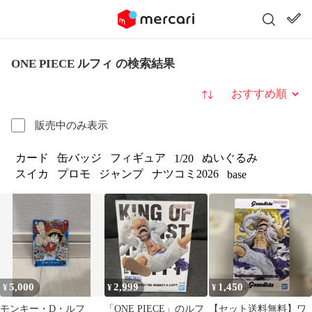
ONE PIECE ルフィ の検索結果
並び替え
販売中のみ表示
カード
缶バッジ
フィギュア
ぬいぐるみ
1/20
スイカ
プロモ
ジャンプ
ナツコミ2026
base
5,000
2,999
1,450
¥
¥
¥
モンキー・D・ルフ
「ONE PIECE」のルフ
【セット送料無料】ワ