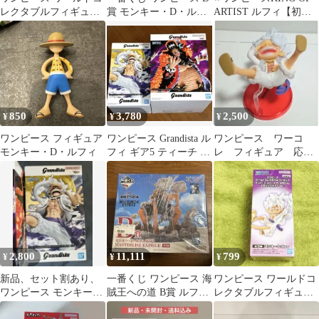
レクタブルフィギュア
賞 モンキー・D・ルフ
ARTIST ルフィ【初
vol.8 TV057 ルフィ
ィ ギア5
版】GEAR5⭐️2種セット
850
3,780
2,500
¥
¥
¥
ワンピース フィギュア
ワンピース Grandista ル
ワンピース ワーコ
モンキー・D・ルフィ
フィ ギア5 ティーチ フ
レ フィギュア 応募
ィギュア 2体セット
者全員サービス ニ
カ ギア5
2,800
11,111
799
¥
¥
¥
新品、セット割あり、
一番くじ ワンピース 海
ワンピース ワールドコ
ワンピース モンキー・
賊王への道 B賞 ルフィ
レクタブルフィギュア
D・ルフィ ギア5 フィ
ギア2 フィギュア 25
ギア5 ルフィ