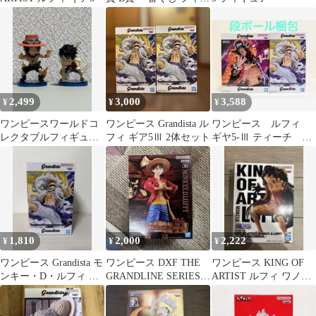
ュア
2,499
3,000
3,588
¥
¥
¥
ワンピースワールドコ
ワンピース Grandista ル
ワンピース ルフィ
レクタブルフィギュア
フィ ギア5Ⅲ 2体セット
ギヤ5-Ⅲ ティーチ 黒
覇 エース、ルフィ2種
ひげ 2点セット
セット
1,810
2,000
2,222
¥
¥
¥
ワンピース Grandista モ
ワンピース DXF THE
ワンピース KING OF
ンキー・D・ルフィ ギ
GRANDLINE SERIES
ARTIST ルフィ ワノ国
ア5
ルフィ
II SPECIAL