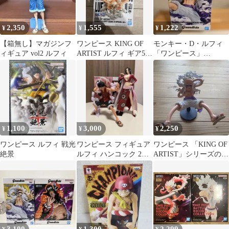
2,350
1,555
1,222
¥
¥
¥
【箱無し】マガジンフ
ワンピース KING OF
モンキー・D・ルフィ
ィギュア vol2 ルフィ
ARTIST ルフィ ギア5
「ワンピース」
SPECIAL
Grandista-
MONKEY.D.L…
1,100
3,000
2,250
¥
¥
¥
ワンピース ルフィ 戦光
ワンピース フィギュア
ワンピース 「KING OF
絶景
ルフィ ハンコック 2種
ARTIST」シリーズのギ
セット
ア5（ニカ）ルフィ