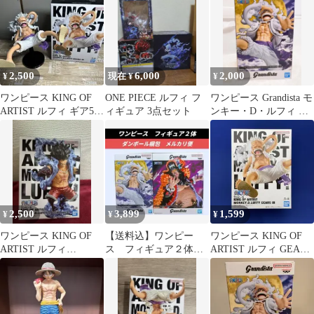
2,500
6,000
2,000
¥
現在 ¥
¥
ワンピース KING OF
ONE PIECE ルフィ フ
ワンピース Grandista モ
ARTIST ルフィ ギア5
ィギュア 3点セット
ンキー・D・ルフィ ギ
フィギュア
ア5 フィギュア
2,500
3,899
1,599
¥
¥
¥
ワンピース KING OF
【送料込】ワンピー
ワンピース KING OF
ARTIST ルフィ
ス フィギュア２体
ARTIST ルフィ GEAR5
SPECIAL ver.II
ルフィ ティーチ
III〈新品未開封