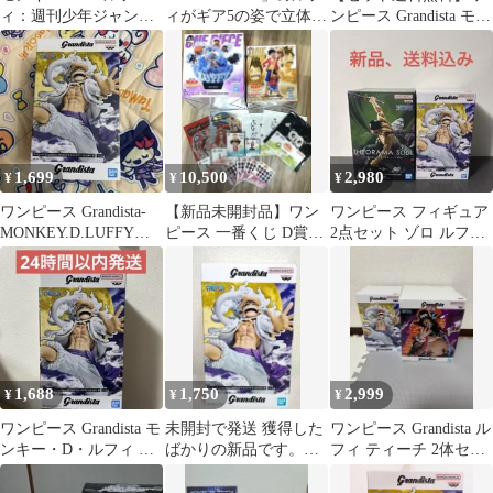
ィ：週刊少年ジャンプ
ィがギア5の姿で立体化
ンピース Grandista モン
付録（2023年1月7日
された、
キー・D・ルフィ ギア5
売） P P-0…
1,699
10,500
2,980
¥
¥
¥
ワンピース Grandista-
【新品未開封品】ワン
ワンピース フィギュア
MONKEY.D.LUFFY
ピース 一番くじ D賞
2点セット ゾロ ルフィ
GEAR5-Ⅲ
ラストワン賞 ルフィ
ギア5
おまけ付き
1,688
1,750
2,999
¥
¥
¥
ワンピース Grandista モ
未開封で発送 獲得した
ワンピース Grandista ル
ンキー・D・ルフィ ギ
ばかりの新品です。ワ
フィ ティーチ 2体セッ
ア5
ンピース ルフィ
ト