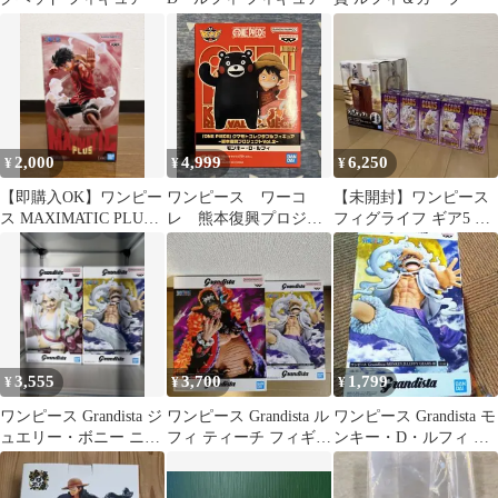
2,000
4,999
6,250
¥
¥
¥
【即購入OK】ワンピー
ワンピース ワーコ
【未開封】ワンピース
ス MAXIMATIC PLUS
レ 熊本復興プロジェ
フィグライフ ギア5 ル
モンキー・D・ルフィ
クト vol.2 くまモン
フィ ワールドコレクタ
＆ルフィ
ブル セット
3,555
3,700
1,799
¥
¥
¥
ワンピース Grandista ジ
ワンピース Grandista ル
ワンピース Grandista モ
ュエリー・ボニー ニカ
フィ ティーチ フィギュ
ンキー・D・ルフィ ギ
ルフィ
ア 2種セット
ア5 フィギュア