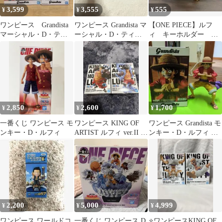
3,599
3,555
555
¥
¥
¥
ワンピース Grandista
ワンピース Grandista マ
【ONE PIECE】ルフ
マーシャル・D・ティ
ーシャル・D・ティー
ィ キーホルダー ワ
ーチ モンキー・D・ル
チ ルフィ
ンピース
フィ
2,850
2,600
1,700
¥
¥
¥
一番くじ ワンピース モ
ワンピース KING OF
ワンピース Grandista モ
ンキー・D・ルフィ
ARTIST ルフィ ver.II 全
ンキー・D・ルフィ フ
2種
ィギュア
2,200
5,000
4,999
¥
¥
¥
ワンピース ワールドコ
一番くじ ワンピース D
⭐️ワンピースKING OF