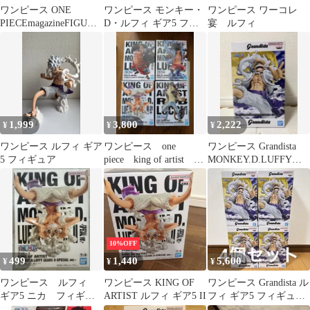
ワンピース ONE
ワンピース モンキー・
ワンピース ワーコレ
PIECEmagazineFIGURE
D・ルフィ ギア5 フィ
宴 ルフィ
vol.2 2セット
ギュア
1,999
3,800
2,222
¥
¥
¥
ワンピース ルフィ ギア
ワンピース one
ワンピース Grandista
5 フィギュア
piece king of artist ル
MONKEY.D.LUFFY
フィ ルッチ
GEAR5-Ⅲ
10%OFF
499
1,440
5,600
¥
¥
¥
ワンピース ルフィ
ワンピース KING OF
ワンピース Grandista ル
ギア5 ニカ フィギュ
ARTIST ルフィ ギア5 II
フィ ギア5 フィギュア
ア
4個セット 新品