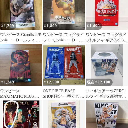
1,299
1,800
1,499
¥
¥
¥
ワンピース Grandista モ
ワンピース フィグライ
ワンピース フィグライ
ンキー・D・ルフィ ギ
フ！ モンキー・D・ル
フ! ルフィ ギア5vol.3
ア5
フィ ギア5
SPECIAL ver.
1,249
12,500
12,100
¥
¥
現在 ¥
ワンピース
ONE PIECE BASE
フィギュアーツZERO
MAXIMATIC PLUS モ
SHOP 限定 一番くじ ル
ルフィ ギア5 新宿マル
ンキー・D・ルフィ II
フィ 2点
イ限定 ワンピース