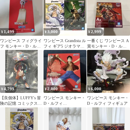
ギュア
周年
1,499
3,000
2,999
¥
¥
¥
ワンピース フィグライ
ワンピース Grandista ル
一番くじ ワンピース A
フ モンキー・D・ルフ
フィ ギア5 ジオラマソ
賞モンキー・D・ルフ
ィ ギア5 SPECIAL ver
ウル ゾロ 2種
ィ
4,799
2,000
6,000
¥
¥
¥
【良個体】LUFFY's 冒
ワンピース モンキー・
ワンピース モンキー・
険の記憶 コミックス巻
D・ルフィ
D・ルフィ フィギュア
百六 エッグヘッド
MASTERLISE
EXPECIE