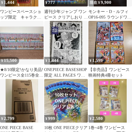
1,444
777
9,900
¥
¥
現在 ¥
ワンピースベースショ
週刊少年ジャンプ ワン
モンキー・D・ルフィ
ップ限定 キャラクタ
ピース クリアしおり 7
OP16-095 ラウンドワン
ーチケットキーリン
枚 セブンイレブン限定
プロモ
グ ルフィ
15,500
1,444
1,599
¥
¥
¥
★8/10限定!かなり美品!
ONEPIECE BASESHOP
【非売品】ワンピース
ワンピース全115巻全巻
限定 ALL PAGES ワノ
映画特典4冊セット
セット!★
国 シャンクス
2,799
999
2,580
¥
¥
¥
ONE PIECE BASE
10枚 ONE PIECEクリア
1巻~4巻 ワンピース