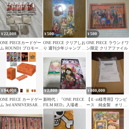
ドン 10枚セット
ッパー
22,000
500
500
¥
¥
¥
ONE PIECEカードゲー
ONE PIECE クリアしお
ONE PIECE ラウンドワ
ム ROUND1 プロモーシ
り 週刊少年ジャンプ セ
ン限定 クリアファイル
ョンパック 5パック
ブンイレブン限定
94,000
2,800
800,000
¥
¥
¥
ONE PIECE カードゲー
新時代：『ONE PIECE
【Ｅ-zi様専用】ワンピ
ム 3rd ANNIVERSARY
FILM RED』入場者プ
ース 純金製 オリジ
SET
レゼント アンコール
ナルイラストプレー
パ…
ト 世界50個限定