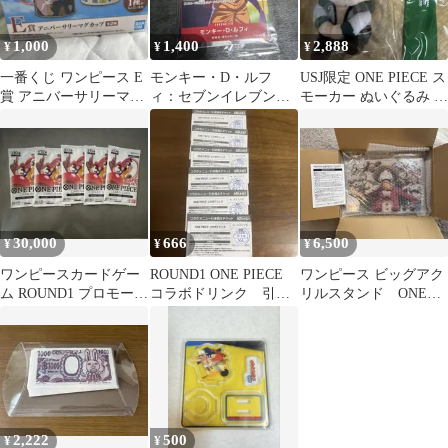
1,000
1,400
2,888
¥
¥
¥
一番くじ ワンピース E
モンキー・D・ルフ
USJ限定 ONE PIECE ス
賞 アニバーサリーマグ
ィ：セブンイレブンタ
モーカー ぬいぐるみ マ
カップ
イアップキャンペーン
スコット
オリジナルカード …
30,000
666
6,500
¥
¥
¥
ワンピースカードゲー
ROUND1 ONE PIECE
ワンピース ビッグアク
ム ROUND1 プロモーシ
コラボドリンク 引換
リルスタンド ONE
ョンパック 5パック
チケット 6枚【千日前
PIECEアクリルスタン
店】
ド
2,222
500
¥
¥