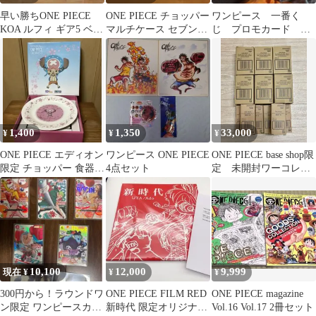
早い勝ちONE PIECE
ONE PIECE チョッパー
ワンピース 一番く
KOA ルフィ ギア5 ベー
マルチケース セブンイ
じ プロモカード 限
スショップ限定カラー
レブン限定
定
1,400
1,350
33,000
¥
¥
¥
ONE PIECE エディオン
ワンピース ONE PIECE
ONE PIECE base shop限
限定 チョッパー 食器セ
4点セット
定 未開封ワーコレフ
ット
ィギア 合計12点
10,100
12,000
9,999
現在 ¥
¥
¥
300円から！ラウンドワ
ONE PIECE FILM RED
ONE PIECE magazine
ン限定 ワンピースカー
新時代 限定オリジナル
Vol.16 Vol.17 2冊セット