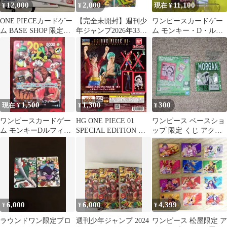
12,000
2,000
11,100
¥
¥
現在 ¥
ONE PIECEカードゲー
【完全未開封】週刊少
ワンピースカードゲー
ム BASE SHOP 限定カ
年ジャンプ2026年33号
ム モンキー・D・ルフ
ードコレクション
ONE PIEC ルフィ カー
ィ ラウンドワン プロモ
ド
1,500
1,300
300
現在 ¥
¥
¥
ワンピースカードゲー
HG ONE PIECE 01
ワンピース ベースショ
ム モンキーDルフィ
SPECIAL EDITION フ
ップ 限定 くじ アクリ
JUMP33号特別限定
ィギュア2種
ル ブロック チャーム
モーガン
6,000
6,000
4,399
¥
¥
¥
ラウンドワン限定プロ
週刊少年ジャンプ 2024
ワンピース 松屋限定 ア