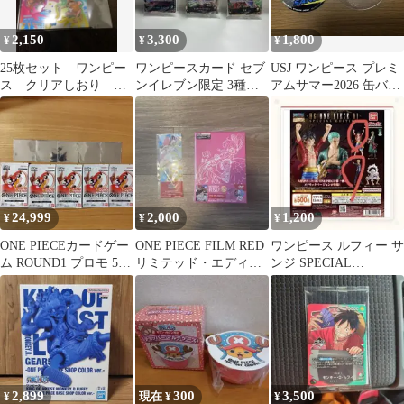
2,150
3,300
1,800
¥
¥
¥
25枚セット ワンピー
ワンピースカード セブ
USJ ワンピース プレミ
ス クリアしおり セ
ンイレブン限定 3種セ
アムサマー2026 缶バッ
ブンイレブン限定 ジャ
ット
ジ サンジ
ンプ
24,999
2,000
1,200
¥
¥
¥
ONE PIECEカードゲー
ONE PIECE FILM RED
ワンピース ルフィー サ
ム ROUND1 プロモ 5パ
リミテッド・エディシ
ンジ SPECIAL
ック ステッカー付
ョン DVD(未開封)
EDITION 限定商品‼️
2,899
300
3,500
¥
現在 ¥
¥