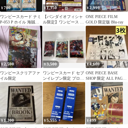
700
1,350
2,999
¥
¥
¥
ワンピースカード ナミ
【バンダイオフィシャ
ONE PIECE FILM
P-053 P ホイル 海賊旗 4
ル限定】ワンピース ス
GOLD 限定版 Blu-ray
枚セット
ペシャルエディション
ルフィ、サンジ
2,500
3,500
4,600
¥
¥
¥
ワンピースクリアファ
ワンピースカード セブ
ONE PIECE BASE
イル限定
ンイレブン限定 プロモ
SHOP 限定 ALL PAGES
3種セット 未開封品
3枚セット
1,200
5,555
499
¥
¥
¥