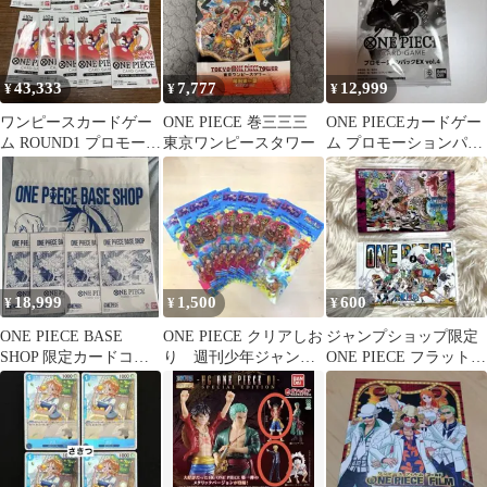
43,333
7,777
12,999
¥
¥
¥
ワンピースカードゲー
ONE PIECE 巻三三三
ONE PIECEカードゲー
ム ROUND1 プロモーシ
東京ワンピースタワー
ム プロモーションパッ
ョンパック 10パック
クEX vol.4
未開封
18,999
1,500
600
¥
¥
¥
ONE PIECE BASE
ONE PIECE クリアしお
ジャンプショップ限定
SHOP 限定カードコレ
り 週刊少年ジャンプ
ONE PIECE フラットポ
クション vol.1 4個
セブンイレブン限定 7
ーチ 2種セット 非売品
枚