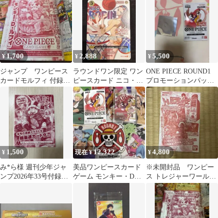
1,700
2,888
5,500
¥
¥
¥
ジャンプ ワンピース
ラウンドワン限定 ワン
ONE PIECE ROUND1
カードモルフィ 付録カ
ピースカード ニコ・ロ
プロモーションパック
ード 未開封 カード
ビン初期傷ありの為格
ステッカー付き
のみ
安
1,500
12,322
4,800
¥
現在 ¥
¥
み*ら様 週刊少年ジャ
美品ワンピースカード
※未開封品 ワンピー
ンプ2026年33号付録ワ
ゲーム モンキー・D・
ス トレジャーワールド
ンピースカード 未開
ルフィ ROUND1限定
劇場限定 フィルムZ 特
封 1枚
典