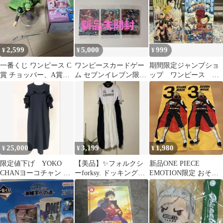
2,599
5,000
999
¥
¥
¥
一番くじ ワンピース C
ワンピースカードゲー
期間限定ジャンプショ
賞 チョッパー、A賞ロ
ム セブンイレブン限定
ップ ワンピース 特
ロノア・ゾロ
3種セット
典 ステッカー カー
ド ハイキュー
25,000
3,199
1,980
¥
¥
¥
限定値下げ YOKO
【美品】✨フォルクシ
新品ONE PIECE
CHANヨーコチャン オ
ーforksy. ドッキング異
EMOTION限定 おそば
ープンショルダーワン
素材バルーンワンピー
マスクタオル2枚セット
ピース
ス 半袖✨
＋おまけ