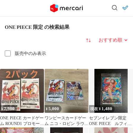
ONE PIECE 限定 の検索結果
並び替え
販売中のみ表示
7,980
5,000
1,480
¥
¥
現在 ¥
ONE PIECE カードゲー
ワンピースカードゲー
セブンイレブン限定
ム ROUND1 プロモーシ
ム ニコ・ロビン ラウン
ONE PIECE ルフィ
ョンパック
ドワンコラボ
ST13-003