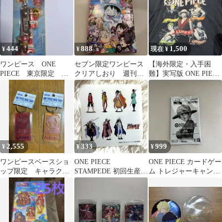
444
888
1,500
¥
¥
現在 ¥
ワンピース ONE
セブン限定ワンピース
【海外限定・入手困
PIECE 東京限定 ス
クリアしおり 週刊少
難】実写版 ONE PIECE
トラップ ルフィ チ
年ジャンプ 37・38合併
公式 Tシャツ Lサイズ
ョッパー
号 2026年
2,555
333
999
¥
¥
¥
ワンピースベースショ
ONE PIECE
ONE PIECE カードゲー
ップ限定 キャラクタ
STAMPEDE 初回生産限
ム トレジャーキャンペ
ーチケットキーリン
定版 ステッカー
ーン 未開封パック
グ ルフィ エース