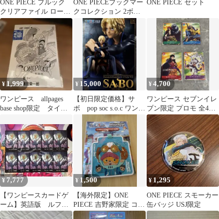
ONE PIECE ブルック
ONE PIECEブックマー
ONE PIECE セット
クリアファイル ローソ
クコレクション 2ボッ
ン限定
クス
1,999
15,000
4,700
¥
¥
¥
ワンピース allpages
【初日限定価格】サ
ワンピース セブンイレ
base shop限定 タイト
ボ pop soc s.o.c ワンピ
ブン限定 プロモ 全4種
ル画 表紙絵
ース フィギュア 箱
コンプリートセット
なし
新品未開封
7,777
1,500
1,295
¥
¥
¥
【ワンピースカードゲ
【海外限定】ONE
ONE PIECE スモーカー
ーム】英語版 ルフ
PIECE 吉野家限定 コー
缶バッジ USJ限定
ィ インベルダウン
スターバッグタグ チョ