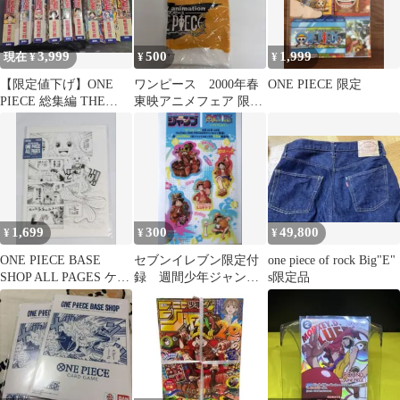
3,999
500
1,999
現在 ¥
¥
¥
【限定値下げ】ONE
ワンピース 2000年春
ONE PIECE 限定
PIECE 総集編 THE
東映アニメフェア 限定
LOG シリーズ 18冊セ
バンダナ
ット
1,699
300
49,800
¥
¥
¥
ONE PIECE BASE
セブンイレブン限定付
one piece of rock Big"E"
SHOP ALL PAGES ケイ
録 週間少年ジャンプ
s限定品
ミー
37.38号 ワンピー
ス クリアしおり