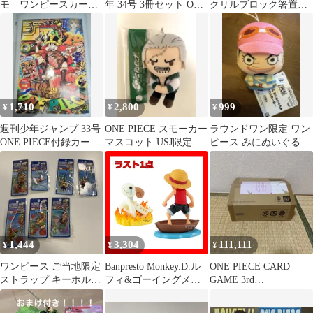
モ ワンピースカード
年 34号 3冊セット ONE
クリルブロック箸置き
ロロノア・ゾロ ジンベ
PIECE付録付
全12種
エ 2枚セット
1,710
2,800
999
¥
¥
¥
週刊少年ジャンプ 33号
ONE PIECE スモーカー
ラウンドワン限定 ワン
ONE PIECE付録カード
マスコット USJ限定
ピース みにぬいぐるみ
付き
〜麦わらの一味〜 ウソ
ップ
1,444
3,304
111,111
¥
¥
¥
ワンピース ご当地限定
Banpresto Monkey.D.ル
ONE PIECE CARD
ストラップ キーホルダ
フィ&ゴーイングメリ
GAME 3rd
ー 7点セット
ーワンピースアクショ
ANNIVERSARY SET