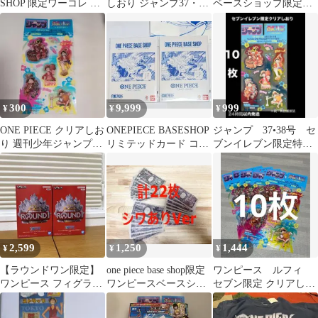
SHOP 限定ワーコレ 尾
しおり ジャンプ37・38
ベースショップ限定
田栄一郎
号 セブン限定
豆ガシャ本 ONE PIECE
300
9,999
999
¥
¥
¥
ONE PIECE クリアしお
ONEPIECE BASESHOP
ジャンプ 37•38号 セ
り 週刊少年ジャンプ限
リミテッドカード コレ
ブンイレブン限定特
定
クションvol.1
典 クリアしおり 10
枚 ワンピース
2,599
1,250
1,444
¥
¥
¥
【ラウンドワン限定】
one piece base shop限定
ワンピース ルフィ
ワンピース フィグライ
ワンピースベースショ
セブン限定 クリアしお
ブ！ モンキー・D・ル
ップ ベリー札
り 10枚
フィ 2体セット