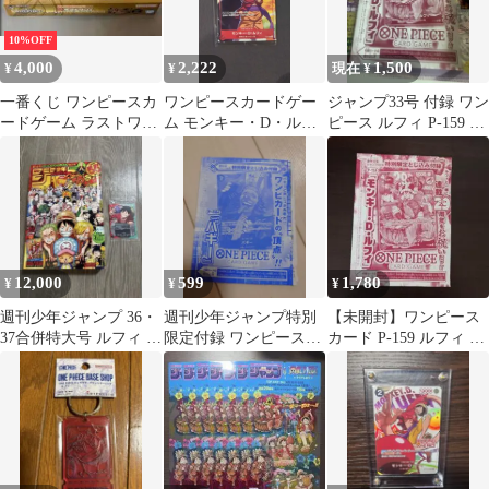
10%OFF
4,000
2,222
1,500
¥
¥
現在 ¥
一番くじ ワンピースカ
ワンピースカードゲー
ジャンプ33号 付録 ワン
ードゲーム ラストワン
ム モンキー・D・ルフ
ピース ルフィ P-159 29
賞 プレイマット＆ケー
ィ P-001 セブンイレ
周年 プロモカードのみ
ス
ブン限定
12,000
599
1,780
¥
¥
¥
週刊少年ジャンプ 36・
週刊少年ジャンプ特別
【未開封】ワンピース
37合併特大号 ルフィ P-
限定付録 ワンピースカ
カード P-159 ルフィ 週
043カード付録 プロモ
ード P-084 バギー
刊少年ジャンプ33号 付
付き
録