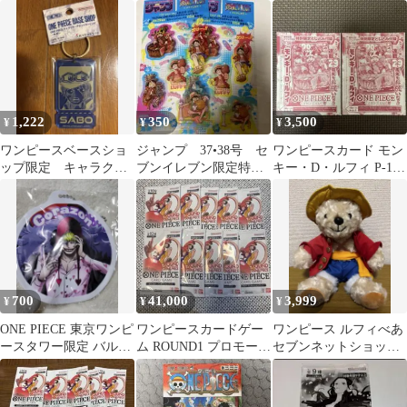
ド 5枚セットシール付
アナログレコード
き
1,222
350
3,500
¥
¥
¥
ワンピースベースショ
ジャンプ 37•38号 セ
ワンピースカード モン
ップ限定 キャラクタ
ブンイレブン限定特
キー・D・ルフィ P-159
ーチケットキーリン
典 クリアしおり 2
2枚セット
グ サボ
枚 ワンピース
700
41,000
3,999
¥
¥
¥
ONE PIECE 東京ワンピ
ワンピースカードゲー
ワンピース ルフィべあ
ースタワー限定 バルー
ム ROUND1 プロモーシ
セブンネットショッピ
ンキーホルダー コラソ
ョンパック 10パック
ング限定
ン