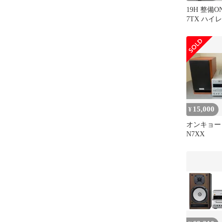
19H 整備ON
7TX ハイレ
レシーバー
15,000
¥
オンキョー O
N7XX