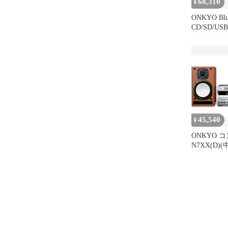
68,310
¥
ONKYO Blue
CD/SD/U
ミニコンポ 
NFR7TX(D
45,540
¥
ONKYO コ
N7XX(D)