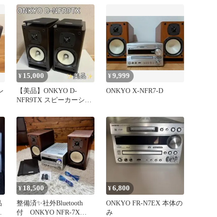
CD/SD/USB/ハイレゾ対応
ミニコンポ シルバー X-
NFR7TX(D)
15,000
9,999
¥
¥
レ
【美品】ONKYO D-
ONKYO X-NFR7-D
NFR9TX スピーカーシス
テム
18,500
6,800
¥
¥
品
⁠整備済✨社外Bluetooth
ONKYO FR-N7EX 本体の
プ
付 ONKYO NFR-7X
み