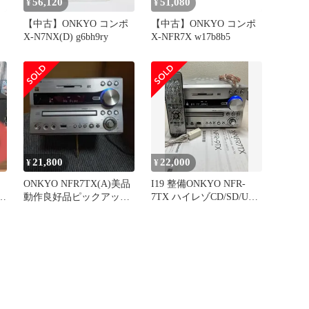
56,120
51,080
¥
¥
【中古】ONKYO コンポ
【中古】ONKYO コンポ
X-N7NX(D) g6bh9ry
X-NFR7X w17b8b5
21,800
22,000
¥
¥
ONKYO NFR7TX(A)美品
I19 整備ONKYO NFR-
動作良好品ピックアップ
7TX ハイレゾCD/SD/USB
交換整備
レシーバー