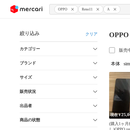
ンツにスキップ
OPPO
Reno11
A
絞り込み
OPPO
クリア
カテゴリー
販売
ブランド
本体
s
サイズ
販売状況
出品者
25,0
現在 ¥
商品の状態
(購入1ヶ
し)OPPO r