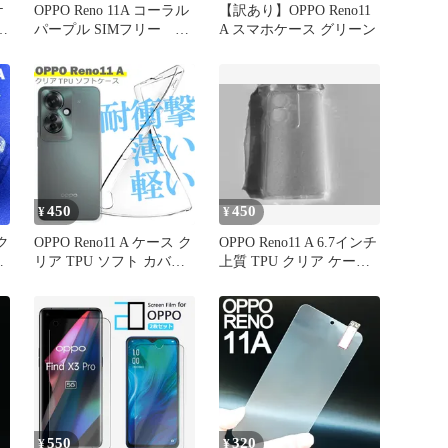
ケ
OPPO Reno 11A コーラル
【訳あり】OPPO Reno11
ト
パープル SIMフリー 本
A スマホケース グリーン
体
450
450
¥
¥
ク
OPPO Reno11 A ケース ク
OPPO Reno11 A 6.7インチ
リア TPU ソフト カバー
上質 TPU クリア ケース
シンプル スマホ 衝撃吸
A008
収 透明 クリア シリコン
耐衝撃 保護
550
320
¥
¥