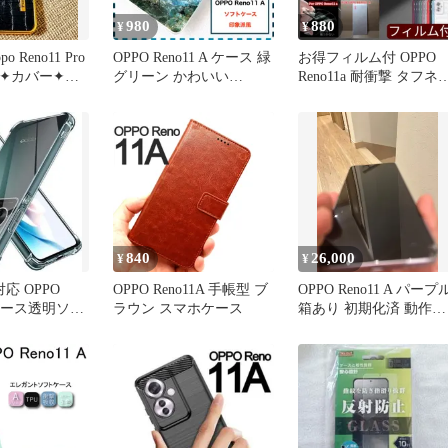
980
880
¥
¥
 Reno11 Pro
OPPO Reno11 A ケース 緑
お得フィルム付 OPPO
ス✦カバー✦ク
グリーン かわいい
Reno11a 耐衝撃 タフネ
金
Reno11A OPPOReno11A
TPU カバー ケース
840
26,000
¥
¥
対応 OPPO
OPPO Reno11A 手帳型 ブ
OPPO Reno11 A パープ
A ケース透明ソフ
ラウン スマホケース
箱あり 初期化済 動作確
認済