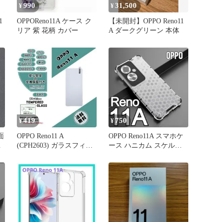
990
31,500
¥
¥
1
OPPOReno11A ケース ク
【未開封】OPPO Reno11
リア 紫 花柄 カバー
A ダークグリーン 本体
O
オ
マ
419
750
¥
¥
面
OPPO Reno11 A
OPPO Reno11A スマホケ
反
(CPH2603) ガラスフィル
ース ハニカム スケルト
ムa
ン