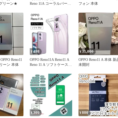
クグリーン★
Reno 11A コーラルパープ
フォン 本体
ル
498
31,000
¥
¥
PPO Reno11
OPPO Reno11A Reno11 A
OPPO Reno11 A 本体 新
リーン 本体
Reno 11 A ソフトケース
未開封
カバー TPU クリア ケー
ス 透明 無地 シンプル 全
面 クリア 送料無料
300
880
¥
¥