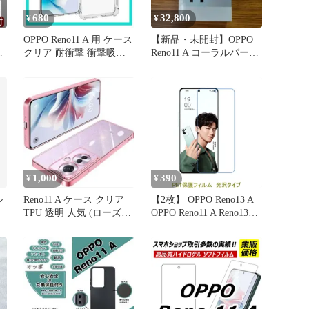
680
32,800
¥
¥
OPPO Reno11 A 用 ケース
【新品・未開封】OPPO
ス
クリア 耐衝撃 衝撃吸収
Reno11 A コーラルパープ
滑り止め
ル
1,000
390
¥
¥
ル
Reno11 A ケース クリア
【2枚】 OPPO Reno13 A
TPU 透明 人気 (ローズゴ
OPPO Reno11 A Reno13F
ールド)
Reno11F 6.7インチ 楽天モ
バイル 【PET素材】 液晶
保護フィルム 高光沢 ク
リア F159