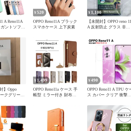
520
1,100
¥
¥
1 A Reno11A
OPPO Reno11A ブラック
【未開封】OPPO reno 1
レガントソフト
スマホケース 上下炭素
A 反射防止 グラス 非光
沢 10 H
ラップホール
ケース スマホ
リコン 耐衝撃
G 送料無料
1,499
490
¥
¥
】Oppo
OPPO Reno11a ケース 手
OPPO Reno11 A TPU ケ
A ダークグリーン
帳型 ミラー付き 財布型
ス カバー クリア 衝撃
オッポ リノ 11a 金属チェ
収 クリアケース 透明 
ーン 斜めがけ カード収
バーケース シリコンケ
納 小銭入れ スマホケー
ス スマホケース ソフト
ス レディース向け
ケース
opporeno11a 多機能 PYW-
WJCS