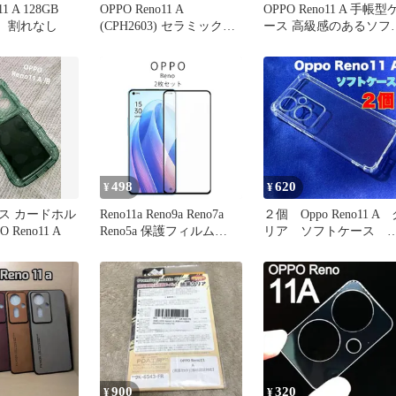
11 A 128GB
OPPO Reno11 A
OPPO Reno11 A 手帳型
ー 割れなし
(CPH2603) セラミックフ
ース 高級感のあるソフ
ィルムb
レザーカバー
498
620
¥
¥
ス カードホル
Reno11a Reno9a Reno7a
２個 Oppo Reno11 A 
 Reno11 A
Reno5a 保護フィルム
リア ソフトケース
OPPO フィルム ２枚入り
TPU素材 シンプル
ガラスフィルム 人気 強
化ガラス 安い
900
320
¥
¥