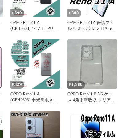
399
300
¥
¥
1
OPPO Reno11 A
OPPO Reno11A 保護フィ
(CPH2603) ソフトTPU 黒
ルム オッポ レノ11A reno
色ケースa
11a フィルム ハイドロゲ
ル
329
1,580
¥
¥
ー
OPPO Reno11 A
OPPO Reno11 F 5G ケー
吸
(CPH2603) 非光沢覗き見
ス 4角衝撃吸収 クリア 耐
カ
防止フィルムb
衝撃
ー