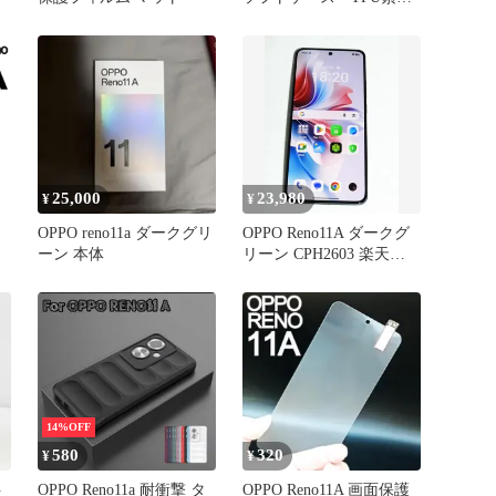
材 シンプル カバー ⑦
25,000
23,980
¥
¥
ク
OPPO reno11a ダークグリ
OPPO Reno11A ダークグ
ーン 本体
リーン CPH2603 楽天
SIMフリー
14%OFF
580
320
¥
¥
ト
OPPO Reno11a 耐衝撃 タ
OPPO Reno11A 画面保護