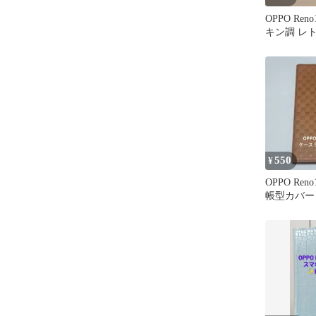
OPPO Ren
キン調 レト
ース
550
¥
OPPO Ren
帳型カバー
ャメルブラ