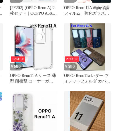
ラ
[2F202] [OPPO Reno A] 2
OPPO Reno 11A 画面保護
フ
枚セット｜OOPPO A5X
フィルム 強化ガラス加
CPH2725 A5 5G CPH2751
工
Reno13 A A3 5G A402OP
Find X8 A79 5Gフィルム
Reno11 F 5G Reno 10 Pro
5G フ
12%OFF
25%OFF
680
580
¥
¥
ケ
OPPO Reno11 A ケース 薄
OPPO Reno11a レザー ウ
型 耐衝撃 コーナーガー
ォレットフォルダ カバー
ド ソフト ケース
ケース