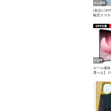
1,480
¥
[新品] OPPO
帳型スマホ
ダイル調
580
¥
セール価格
選べる】 OP
Reno13 A R
A79 5G Ren
ケース カバ
明 オッポ 
TPU 衝撃