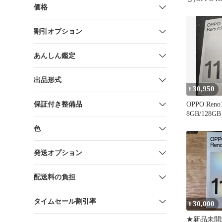
価格
リアケース
割引オプション
あんしん鑑定
出品形式
30,950
¥
保証付き整備品
OPPO Reno
8GB/128
ン
色
発送オプション
配送料の負担
タイムセール割引率
30,000
¥
★新品未開封 