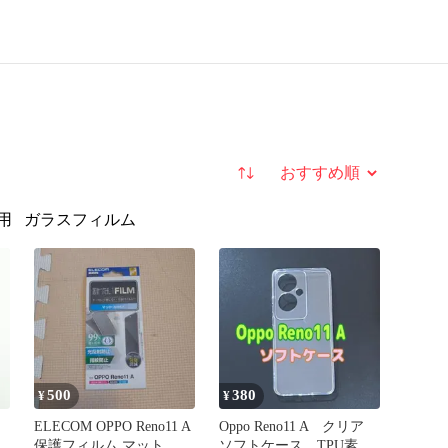
並び替え
用
ガラスフィルム
500
380
¥
¥
ELECOM OPPO Reno11 A
Oppo Reno11 A クリア
保護フィルム マット
ソフトケース TPU素