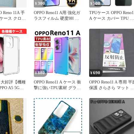
300
500
¥
¥
 Reno 11A 手
OPPO Reno11 A用 強化ガ
TPUケース OPPO Reno1
ケース クロコ
ラスフィルム 硬度9H 保
A ケース カバー TPU ス
護フィルム 液晶画面保護
ーパークリア 透明 OPP
Reno11A スマホケース 
ッポ リノ11a ソフト ス
ホカバー Reno 11A
A401OP CPH2603 SIMフ
リー
880
690
¥
¥
 大好評【機種
OPPO Reno11 A ケース 衝
OPPO Reno11 A 専用 平
PO A5 5G
撃に強いTPU素材 グラデ
保護 さらさら マット 
eno11 A A3 5G
ーションタイプ 衝撃防止
射防止
o9A Reno7A
人気 背面カバー
ー クリア 透
opporeno11a ソフト TPU
リノ ソフト
バンパー フレキシブル
吸収
透明カバー オッポ リノ
11a スマホケース