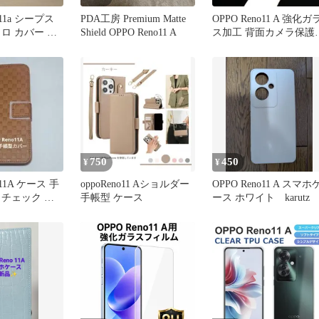
o11a シープス
PDA工房 Premium Matte
OPPO Reno11 A 強化ガ
ロ カバー ケ
Shield OPPO Reno11 A
ス加工 背面カメラ保護
ィルム
750
450
¥
¥
o11A ケース 手
oppoReno11 Aショルダー
OPPO Reno11 A スマホ
 チェック キ
手帳型 ケース
ース ホワイト karutz
ウン