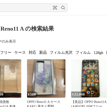
 Reno11 A の検索結果
中のみ表示
imフリー
ケース
対応
新品
フィルム光沢
フィルム
128gb
00
500
21,000
¥
¥
月残債無
OPPO Reno11 A ケース
【美品】OPPO Reno11A
eno11A 本体 ク
KAKU 美女と野獣
(A401OP) SIMフリー ワ