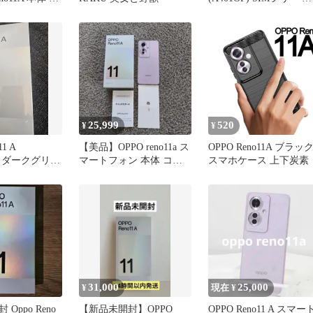
付き
イモバイル版
25,999
520
¥
¥
11 A
【美品】OPPO reno11a ス
OPPO Reno11A ブラッ
GB ダークグリー
マートフォン 本体 コー
スマホケース 上下炭素
ラルパープル
31,000
25,000
¥
現在 ¥
Oppo Reno
【新品未開封】OPPO
OPPO Reno11 A スマー