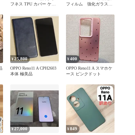
フネス TPU カバー ケー
フィルム 強化ガラス加
ス
工
25,800
400
¥
¥
品
OPPO Reno11 A CPH2603
OPPO Reno11 A スマホケ
本体 極美品
ース ピンクドット
27,000
849
¥
¥