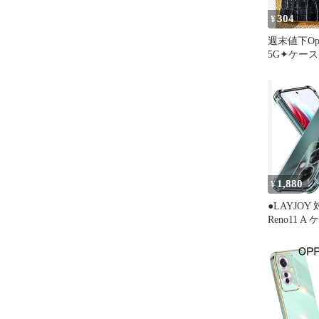
304
¥
週末値下Oppo
5G✦ケー
ロコダイル
1,880
¥
●LAYJOY 
Reno11 
トTPU