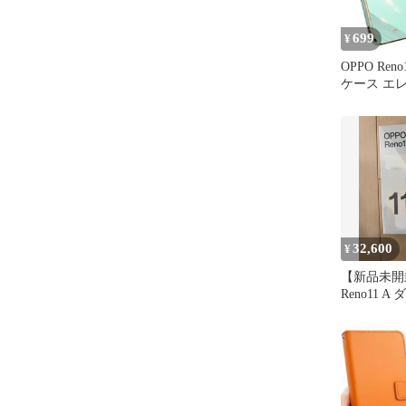
699
¥
OPPO Reno1
ケース エ
ケース カバー スマホカ
バー スト
TPU 保護
ケース シ
バンパー 5
32,600
¥
【新品未開封
Reno11 
SIMフリー