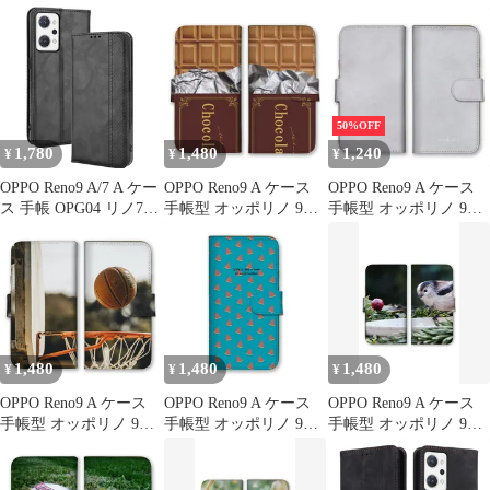
スマホケース 携帯ケー
スマホケース 携帯ケー
1433
ス 野球 ベースボール
ス 動物 犬 猫 きつね ラ
スポーツ バット グロー
イオン うさぎ たぬき
ブ 試合 かっこいい カ
ハムスター シロクマ 白
ラー05
熊 サル カラー04
50%OFF
1,780
1,480
1,240
¥
¥
¥
OPPO Reno9 A/7 A ケー
OPPO Reno9 A ケース
OPPO Reno9 A ケース
ス 手帳 OPG04 リノ7a
手帳型 オッポリノ 9A
手帳型 オッポリノ 9A
チェック柄 合革 レトロ
スマホケース 携帯ケー
スマホケース 携帯ケー
手帳 ケース 【Color】
ス チョコレート 板チョ
ス 韓国 くすみカラー
ブラック
コ パッケージ お菓子
ピンク 大人女子 大人可
バレンタイン かわいい
愛い ビンテージレザー
面白い パロディ カラー
風 ほぼ無地 シンプル
08
カラー08
1,480
1,480
1,480
¥
¥
¥
OPPO Reno9 A ケース
OPPO Reno9 A ケース
OPPO Reno9 A ケース
手帳型 オッポリノ 9A
手帳型 オッポリノ 9A
手帳型 オッポリノ 9A
スマホケース 携帯ケー
スマホケース 携帯ケー
スマホケース 携帯ケー
ス バスケ スポーツ バ
ス さくらんぼ いちご
ス シマエナガ エナガ
スケットボール ボール
りんご レモン フルーツ
鳥 可愛い かわいい 写