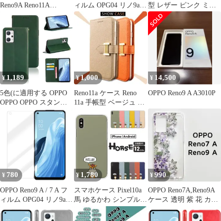
Reno9A Reno11A
ィルム OPG04 リノ9a
型 レザー ピンク ミラ
Reno13A ケース リング
7a PET 保護フィルム
ー 鏡 送料無料
付 OPPO Reno5A
【Color】 ブルーライト
Reno7A A3 5G A79 5G
カット
ケース ケース サイドメ
ッキ 耐衝撃 カバー
TPU オッポ リノ13A レ
ノ13A コード:14218
1,189
1,000
14,500
¥
¥
¥
5色(に適用する OPPO
Reno11a ケース Reno
OPPO Reno9 A A3010P
OPPO OPPO スタンド
11a 手帳型 ベージュ 可
機能付き マグネット
愛い 人気 茶色
Reno7A ケース ケース
耐衝撃 財布型 / / カー
ド収納 PUレザー 手帳
型 Reno9A 手帳型 カバ
ー A A ケース A Reno9
Reno9 に適用する 手帳
780
1,780
990
¥
¥
¥
型)
OPPO Reno9 A / 7 A フ
スマホケース Pixel10a
OPPO Reno7A,Reno9A
ィルム OPG04 リノ9a
馬 ゆるかわ シンプル
ケース 透明 紫 花 カバ
7a PET 保護フィルム
ワンポイント 動物 キャ
ー
【Color】 光沢
ラ かわいい くすみカラ