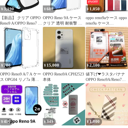
4%OFF
3,190
600
1,050
¥
¥
¥
【新品】 クリア OPPO
OPPO Reno 9A ケース
oppo reno9aケース oppo
Reno9 A/OPPO Reno7 A
クリア 透明 耐衝撃 オ
reno9a ケース
ケース かわいい 波状フ
ッポ リノ7a 衝撃吸収
opporeno9a ケース スマ
レーム うねうね 耐衝撃
ソフトケース TPUケー
ホケース opporeno9a ス
OPG04 スマホケース 滑
ス
マホカバー oppo reno9a
り止め 人気 可愛い カ
手帳型 opporeno9aケー
バー 落下防止 ワイヤレ
ス カード 収納
ス充電対応 (ブラック)
1
780
15,000
2,100
¥
¥
¥
OPPO Reno9 A/7 A ケー
OPPO Reno9A CPH2523
値下げ❤ラスタバナナ
ス OPG04 リノ7a 薄型
本体
OPPO Reno9A/Reno7A
耐衝撃 コーナーガード
スマホケース＋フィル
ソフト ケース
ム
489
349
1,000
¥
¥
¥