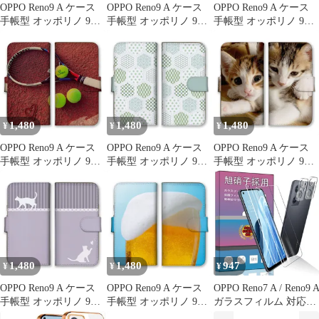
OPPO Reno9 A ケース
OPPO Reno9 A ケース
OPPO Reno9 A ケース
手帳型 オッポリノ 9A
手帳型 オッポリノ 9A
手帳型 オッポリノ 9A
スマホケース 携帯ケー
スマホケース 携帯ケー
スマホケース 携帯ケー
ス 夏 かき氷 スイカ あ
ス バスケ スポーツ バ
ス シマエナガ エナガ
さがお ひまわり 麦わら
スケットボール ボール
鳥 可愛い かわいい 写
帽子 アイス ゆるキャラ
シュート 試合 かっこい
真 森の妖精 小鳥 野鳥
かわいい カラー02
い カラー08
カラー08
1,480
1,480
1,480
¥
¥
¥
OPPO Reno9 A ケース
OPPO Reno9 A ケース
OPPO Reno9 A ケース
手帳型 オッポリノ 9A
手帳型 オッポリノ 9A
手帳型 オッポリノ 9A
スマホケース 携帯ケー
スマホケース 携帯ケー
スマホケース 携帯ケー
ス テニス スポーツ ス
ス 和風 和柄 レトロ 花
ス 黒猫 トラネコ シャ
ポーティ ラケット コー
市松 矢絣 青海波 かわ
ム猫 ネコ 子猫 ねこ 写
ト スニーカー 部活 か
いい 日本 おしゃれ 上
真 可愛い きれい 自然
っこいい カラー09
品 キレイ カラー02
カラー06
1,480
1,480
947
¥
¥
¥
OPPO Reno9 A ケース
OPPO Reno9 A ケース
OPPO Reno7 A / Reno9 
手帳型 オッポリノ 9A
手帳型 オッポリノ 9A
ガラスフィルム 対応
スマホケース 携帯ケー
スマホケース 携帯ケー
OPPO Reno7 A 用の カ