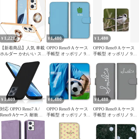
ス 猫 ねこ ネコ ストラ
ス ビール 生ビール お
メラ フィルム 2枚スク
イプ かわいい おしゃれ
酒 ジョッキ 居酒屋 ア
リーンガラスフィルム
カラー03
ルコール 乾杯 おもしろ
2枚カメラ フィルム 超
い カラー05
薄型 強化ガラス opg04
保護フィルム For OPPO
Reno7 A (CPH2
1,221
1,480
1,480
¥
¥
¥
【新着商品】人気 車載
OPPO Reno9 A ケース
OPPO Reno9 A ケース
ホルダー かわいい スタ
手帳型 オッポリノ 9A
手帳型 オッポリノ 9A
ンド機能 OPG04 ケース
スマホケース 携帯ケー
スマホケース 携帯ケー
シンプル ケース (OPPO
ス 野菜 ベジタブル ト
ス シマエナガ エナガ
a リノ7 Reno オッポ 9
マト 玉ねぎ トウモロコ
鳥 可愛い かわいい 写
スマホケース a おしゃ
シ ピーマン キャベツ
真 森の妖精 小鳥 野鳥
れ リング付き / A 7 A/7
ゆるキャラ かわいい カ
カラー07
Reno9 a OPPO ホワイ
ラー08
ト) 【Yikasina】
1,809
1,480
1,480
¥
¥
¥
対応 OPPO Reno7 A /
OPPO Reno9 A ケース
OPPO Reno9 A ケース
Reno9 Aケース 耐衝撃
手帳型 オッポリノ 9A
手帳型 オッポリノ 9A
薄型 磨り表面 指紋防止
スマホケース 携帯ケー
スマホケース 携帯ケー
OPG04 A201OP
ス サッカー スポーツ
ス ニコちゃん スマイル
CPH2353 ケース ブラッ
サッカーボール スニー
SMILE スマイリー 笑
ク 全面保護 TPU 素材
カー 試合 かっこいい
顔 おしゃれ 可愛い ピ