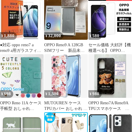
ス カバー TPU クリア
ケース 透明 無地 シン
プル 全面 クリア 衝撃
吸収 指紋防止 レノ オ
ッポ 薄型 軽量
1,880
32,000
580
¥
¥
¥
●対応 oppo reno7 a
OPPO Reno9 A 128GB
セール価格 大好評【機
reno9 a用ガラスフィル
SIMフリー 新品未使
種選べる】 OPPO
ム【2枚セット】
用 CPH2523
Reno13A フィルム
OPPO A5 5G Reno11A
A3 5G A79 5G OPPO
Reno 9A フィルム
Reno7A フィルム ガラ
スフィルム オッポ リノ
保護フィルム 光沢クリ
698
1,380
980
¥
¥
¥
ア 9H
OPPO Reno 11A ケース
MUTOUREN ケース
OPPO Reno7A/Reno9A
手帳型 おしゃれ
TPUカバー おしゃれ 可
TPUスマホケース 可
Reno11A 蝶 花柄
愛い 花柄 薄型 軽量 耐
愛い 黒格熊
Reno9A Reno7A カバー
衝撃 ワイヤレス充電対
ピンク 赤 青 緑 紫 レザ
応 スマホケース(A54,
ー 革 送料無料 安い ス
OPPO Reno9 A / Reno7