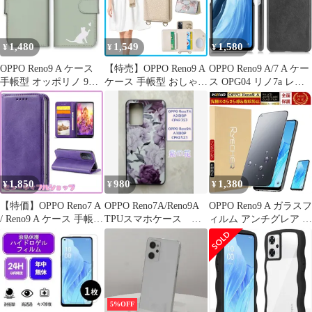
マホケース
A)
1,480
1,549
1,580
¥
¥
¥
OPPO Reno9 A ケース
【特売】OPPO Reno9 A
OPPO Reno9 A/7 A ケー
手帳型 オッポリノ 9A
ケース 手帳型 おしゃれ
ス OPG04 リノ7a レザ
スマホケース 携帯ケー
携帯ケースopporeno9a
ー ハード ケース
ス 猫 ねこ ネコ ストラ
おっぽ スマホ Reno7 A
【Color】 ブラック
イプ かわいい おしゃれ
ケース 肩掛け
カラー04
opporeno9スマホケース
スマホケース
opporeno9a手帳型 調節
可能なショルダースト
1,850
980
1,380
¥
¥
¥
ラップ 背面手帳型 耐衝
【特価】OPPO Reno7 A
OPPO Reno7A/Reno9A
OPPO Reno9 A ガラスフ
/ Reno9 A ケース 手帳型
TPUスマホケース 可
ィルム アンチグレア 指
oppo reno7a OPG04 手帳
愛い紫の花 フラワー
紋防止 OPPO リノ 9A
ケース OPG04 au
フィルム 全面保護 さら
A201OP CPH2353 SIM
さら マット 黒縁 オッ
フリー ワイモバイル ス
ポ A301OP CPH2523 液
マホケース おっぽ り7
晶保護フィルム
aケース オッポリノ9a
RYECHER
5%OFF
カバー 携帯