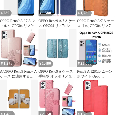
780
1,580
1,780
¥
¥
¥
OPPO Reno9 A / 7 A フ
OPPO Reno9 A/7 A ケー
OPPO Reno9 A/7 A ケー
ィルム OPG04 リノ9a
ス OPG04 リノ7a レザ
ス 手帳 OPG04 リノ7a
7a PET 保護フィルム
ー ハード ケース
チェック柄 合革 レトロ
【Color】 光沢なし
【Color】 ネイビー
手帳 ケース 【Color】
キャメル
1,278
1,480
23,000
¥
¥
¥
A/OPPO Reno9 Reno7 A
OPPO Reno9 A ケース
Reno9 A 128GB ムーン
ケース に適用する
手帳型 オッポリノ 9A
ホワイト Oppo
OPPO 手帳型 ノートブ
スマホケース 携帯ケー
CPH2523 SIMフリー 楽
ック型携帯電話保護カ
ス デニム ジーンズ ス
天版 Cランク スマホ 本
バー多機能携帯電話ホ
マイル ニコちゃん ステ
体 送料無料 即日発送
ルスター財布携帯電話
ッチ オシャレ 可愛い
ホルダーバンプパター
カラー02
ンテクスチャ耐久性摩
擦耐性携帯電話ケース
1,480
2,150
1,780
¥
¥
¥