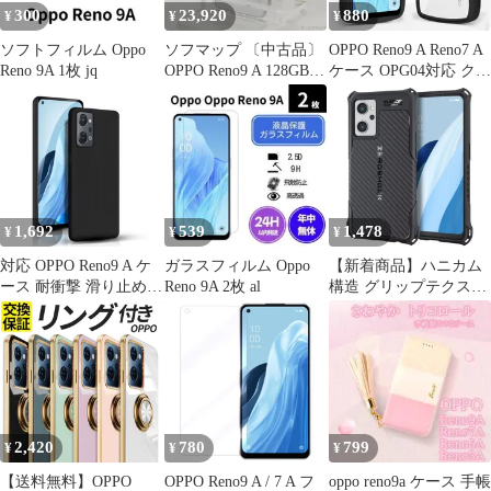
300
23,920
880
¥
¥
¥
ソフトフィルム Oppo
ソフマップ 〔中古品〕
OPPO Reno9 A Reno7 A
Reno 9A 1枚 jq
OPPO Reno9 A 128GB
ケース OPG04対応 クリ
ムーンホワイト
アブラック TPU 薄型
YMOPRENO9A
レンズ保護
Y!mobile SIMフリー
【295】
1,692
539
1,478
¥
¥
¥
対応 OPPO Reno9 A ケ
ガラスフィルム Oppo
【新着商品】ハニカム
ース 耐衝撃 滑り止め
Reno 9A 2枚 al
構造 グリップテクスチ
指紋防止 ブラック極薄
ャー 四つ角エアークッ
い OPPO Reno9 A/OPPO
ション TPU素材
Reno7 A ケース TPU素
ZEROSHOCK ストラッ
材 超軽量 ブラック マ
プホール付き 耐衝撃 カ
ット仕上げ OPG04 保護
バー ケース A ブラック
カバー
A Reno7 OPPO OPPO
PMWO221ZEROGBK /
2,420
780
799
¥
¥
¥
Reno9 エレコム
【送料無料】OPPO
OPPO Reno9 A / 7 A フ
oppo reno9a ケース 手帳