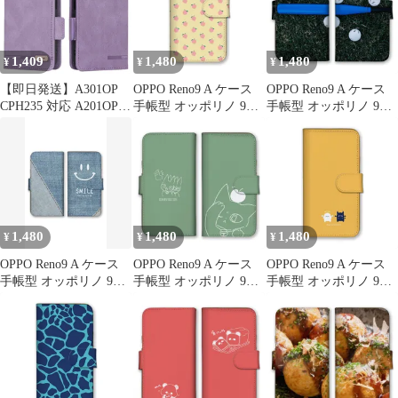
滑り止め すり傷防止 柔
カラー03
ンク ブルー カラー04
軟 携帯便利 オッポリノ
7A/9A スマホケース
1,409
1,480
1,480
¥
¥
¥
（ブラック）
【即日発送】A301OP
OPPO Reno9 A ケース
OPPO Reno9 A ケース
CPH235 対応 A201OP
手帳型 オッポリノ 9A
手帳型 オッポリノ 9A
ケース ケース オッポ
スマホケース 携帯ケー
スマホケース 携帯ケー
ネノ7A OPG04 ネノ9A
ス さくらんぼ いちご
ス 野球 ベースボール
Reno9A スマホケース
りんご レモン フルーツ
スポーツ バット グロー
AIPITORR Reno7A スタ
かわいい 果物 モモ ド
ブ 試合 かっこいい カ
ンド カバー 適用 カー
ット柄 カラー07
ラー08
ド 手帳型 カード入れ
ストラップ A カードケ
1,480
1,480
1,480
¥
¥
¥
ース A
OPPO Reno9 A ケース
OPPO Reno9 A ケース
OPPO Reno9 A ケース
手帳型 オッポリノ 9A
手帳型 オッポリノ 9A
手帳型 オッポリノ 9A
スマホケース 携帯ケー
スマホケース 携帯ケー
スマホケース 携帯ケー
ス デニム ジーンズ ス
ス 猫 ねこ ネコ 子猫 絵
ス 天使 悪魔 ワンポイ
マイル ニコちゃん ステ
イラスト 可愛い かわい
ント エンジェル デビル
ッチ オシャレ 可愛い
い りんご リンゴ ピン
キャラ かわいい マスコ
カラー04
ク ブルー カラー06
ット カラー カラー02