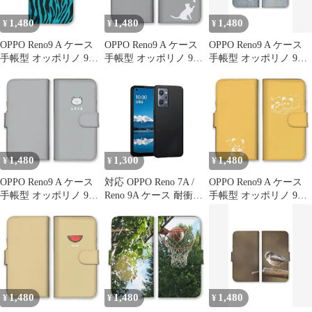
1,480
1,480
1,480
¥
¥
¥
OPPO Reno9 A ケース
OPPO Reno9 A ケース
OPPO Reno9 A ケース
手帳型 オッポリノ 9A
手帳型 オッポリノ 9A
手帳型 オッポリノ 9A
スマホケース 携帯ケー
スマホケース 携帯ケー
スマホケース 携帯ケー
ス 豹柄 レオパード ヒ
ス 猫 ねこ ネコ ストラ
ス デニム ジーンズ ス
ョウ 牛柄 キリン ゼブ
イプ かわいい おしゃれ
マイル ニコちゃん ステ
ラ 虎 アニマル模様 か
カラー07
ッチ オシャレ 可愛い
わいい おしゃれ カラー
カラー07
04
1,480
1,300
1,480
¥
¥
¥
OPPO Reno9 A ケース
対応 OPPO Reno 7A /
OPPO Reno9 A ケース
手帳型 オッポリノ 9A
Reno 9A ケース 耐衝撃
手帳型 オッポリノ 9A
スマホケース 携帯ケー
滑り止め 指紋防止 米軍
スマホケース 携帯ケー
ス 動物 犬 猫 きつね ラ
MIL規格 マット仕上げ
ス パンダ 食パン ほの
イオン うさぎ たぬき
ストラップホール付き
ぼの ダジャレ ジョーク
ハムスター シロクマ 白
黄変防止 耐久性 カバー
おしゃれ 可愛い イラス
熊 サル カラー06
ケースマットブラック
ト ピンク ブルー カラ
ー09
1,480
1,480
1,480
¥
¥
¥