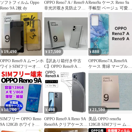
ソフトフィルム Oppo
OPPO Reno7 A / Reno9 A
Reno9a ケース Reno 9a
Reno 9A 2枚 dy
非光沢覗き見防止フィ
手帳型 ベージュ 可愛
ルムb
人気 茶色 お洒落
19,490
17,500
880
¥
¥
¥
OPPO Reno9 A ムーンホ
【訳あり箱付き中古
OPPOReno7A,Reno9A
ワイトSIMフリーオマ
C】OPPO Reno9 A
ケース 青緑 マーブル
ケ付 本体 ワイモバイル
A301OP 128GB ムーン
カバー
ホワイト SIMフリー 白
ロム
18,700
498
21,500
¥
¥
¥
SIMフリー OPPO Reno
OPPO Reno9 A Reno 9A
美品 OPPO reno9a
9A 128GB ホワイト
Reno9A クリアケース
128GB SIMフリー ムー
1424
透明 クリア ソフトケー
ンホワイト DSDV