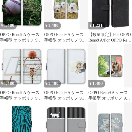
シュート 試合 かっこい
かわいい 果物 モモ ド
真 森の妖精 小鳥 野鳥
い カラー07
ット柄 カラー08
カラー06
1,480
1,480
1,221
¥
¥
¥
OPPO Reno9 A ケース
OPPO Reno9 A ケース
【数量限定】For OPPO
手帳型 オッポリノ 9A
手帳型 オッポリノ 9A
Reno9 A/For OPPO Reno
スマホケース 携帯ケー
スマホケース 携帯ケー
7A ケース 手帳型 カバ
ス 野球 ベースボール
ス 犬 ダックスフント
ー 財布型 高級PUレザ
スポーツ バット グロー
ポメラニアン ラブラド
ー カード収納スタント
ブ 試合 かっこいい カ
ール ゴールデンレトリ
機能/耐衝撃/耐摩擦/全
ラー06
バー かわいい 写真 カ
面保護/薄型/マグネット
ラー10
開閉 防水 ノート型 人
気 おしゃれ 男女兼用
1,480
1,480
1,480
¥
¥
¥
Reno9 A ブ
OPPO Reno9 A ケース
OPPO Reno9 A ケース
OPPO Reno9 A ケース
手帳型 オッポリノ 9A
手帳型 オッポリノ 9A
手帳型 オッポリノ 9A
スマホケース 携帯ケー
スマホケース 携帯ケー
スマホケース 携帯ケー
ス バスケ スポーツ バ
ス 花 花柄 植物 バラ 薔
ス 犬 ダックスフント
スケットボール ボール
薇 可愛い おしゃれ シ
ポメラニアン ラブラド
シュート 試合 かっこい
ンプル 上品 白 エレガ
ール ゴールデンレトリ
い カラー03
ント カラー05
バー かわいい 写真 カ
ラー04