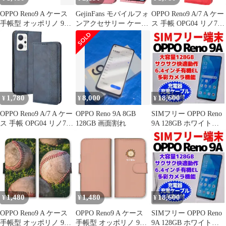
男性と女性に適した多
色オプション (四つ葉
OPPO Reno9 A ケース
GejinFans モバイルフォ
OPPO Reno9 A/7 A ケー
のクローバー
手帳型 オッポリノ 9A
ンアクセサリー ケース
ス 手帳 OPG04 リノ7a
スマホケース 携帯ケー
手帳型 OPPO Reno9
チェック柄 合革 レトロ
ス 犬 ダックスフント
A/OPPO Reno7 A レザー
手帳 ケース 【Color】
ポメラニアン ラブラド
バタフライピンク カー
レッド
ール ゴールデンレトリ
ドスロット、キックス
バー かわいい 写真 カ
タンド
ラー09
1,780
8,000
18,600
¥
¥
¥
OPPO Reno9 A/7 A ケー
OPPO Reno 9A 8GB
SIMフリー OPPO Reno
ス 手帳 OPG04 リノ7a
128GB 画面割れ
9A 128GB ホワイト
チェック柄 合革 レトロ
1435
手帳 ケース 【Color】
ネイビー
1,480
1,480
18,600
¥
¥
¥
OPPO Reno9 A ケース
OPPO Reno9 A ケース
SIMフリー OPPO Reno
手帳型 オッポリノ 9A
手帳型 オッポリノ 9A
9A 128GB ホワイト