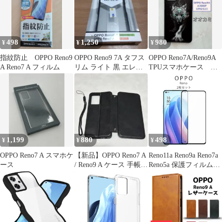
498
1,250
980
¥
¥
¥
指紋防止 OPPO Reno9
OPPO Reno9 7A タフス
OPPO Reno7A/Reno9A
A Reno7 A フィルム
リム ライト 黒 エレコ
TPUスマホケース か
ム スマホケース
っこいい オオカミ狼
1,199
880
498
¥
¥
¥
OPPO Reno7 A スマホケ
【新品】OPPO Reno7 A
Reno11a Reno9a Reno7a
ース
/ Reno9 A ケース 手帳型
Reno5a 保護フィルム
黒 オッポ
OPPO フィルム ２枚入
り ガラスフィルム 人気
強化ガラス 安い