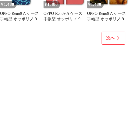
1,480
1,480
1,480
¥
¥
¥
OPPO Reno9 A ケース
OPPO Reno9 A ケース
OPPO Reno9 A ケース
手帳型 オッポリノ 9A
手帳型 オッポリノ 9A
手帳型 オッポリノ 9A
スマホケース 携帯ケー
スマホケース 携帯ケー
スマホケース 携帯ケー
ス 豹柄 レオパード ヒ
ス パンダ 食パン ほの
ス ハンバーガー 拉麺
ョウ 牛柄 キリン ゼブ
ぼの ダジャレ ジョーク
寿司 ピザ オムライス
次へ
ラ 虎 アニマル模様 か
おしゃれ 可愛い イラス
たこ焼き 鯛焼き フレン
わいい おしゃれ カラー
ト ピンク ブルー カラ
チトースト 写真 カラー
08
ー08
07