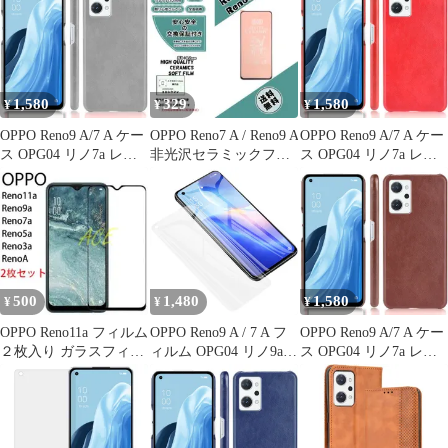
ー 競馬 グッズ Pixel
OPPO 他 case6633
1,580
329
1,580
¥
¥
¥
OPPO Reno9 A/7 A ケー
OPPO Reno7 A / Reno9 A
OPPO Reno9 A/7 A ケー
ス OPG04 リノ7a レザ
非光沢セラミックフィ
ス OPG04 リノ7a レザ
ー ハード ケース
ルムb
ー ハード ケース
【Color】 グレー
【Color】 レッド
500
1,480
1,580
¥
¥
¥
OPPO Reno11a フィルム
OPPO Reno9 A / 7 A フ
OPPO Reno9 A/7 A ケー
２枚入り ガラスフィル
ィルム OPG04 リノ9a
ス OPG04 リノ7a レザ
ム 人気 強化ガラス
7a TPU 全面保護 フィ
ー ハード ケース
ルム
【Color】 ブラウン