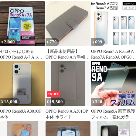
ンプル カバー
2,000
770
699
¥
¥
¥
ゼロからはじめる
【新品未使用品】
OPPO Reno7 A Reno9 A
OPPO Reno9 A/7 A スマ
OPPO:Reno9 A☆手帳型
Reno7A Reno9A OPG04
ートガイド
スマホケース☆
シンプル サイドメッキ
加工 TPU クリア 耐衝
撃 衝撃吸収 ケース カ
バー スマホケース スマ
ホカバー
9%OFF
15,000
19,500
320
¥
¥
¥
OPPO Reno9A A301OP
OPPO Reno9 A A301OP
OPPO Reno9A 画面保護
本体
本体 ホワイト
フィルム 強化ガラス
加工