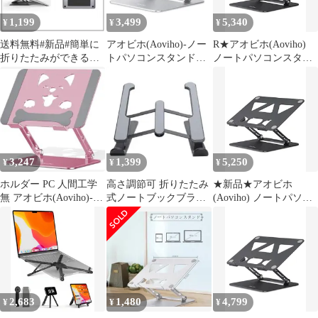
事 MacBook Neo Air
1,199
3,499
5,340
¥
¥
¥
Pro/Surface/HP
送料無料#新品#簡単に
アオビホ(Aoviho)-ノー
R★アオビホ(Aoviho)
折りたたみができるラ
トパソコンスタンド無
ノートパソコンスタン
ップトップスタンド
段階高さ&角度調整可
ド PCホルダー 折りた
能
たみ式 人間工学 無段階
高さ&角度調整可能 猫
背＆姿勢改善 放熱対策
滑り止め 在宅仕事 つく
え 机 省スペース 軽量
アルミ製 ZOOM会議
3,247
1,399
5,250
¥
¥
¥
Macbook Air/M 85a0c358
ホルダー PC 人間工学
高さ調節可 折りたたみ
★新品★アオビホ
無 アオビホ(Aoviho)-ノ
式ノートブックブラケ
(Aoviho) ノートパソコ
ートパソコンスタンド-
ット 冷却スタンド
ンスタンド 折りたたみ
式 アルミ製 ブラック |
- 人間工学/無段階高
さ・角度調整/猫背・姿
勢改善/放熱・滑り止め
15.6インチまで対応
(MacBook/iPad/タブレッ
2,683
1,480
4,799
¥
¥
¥
ト/PC) テレワ 7a558c81