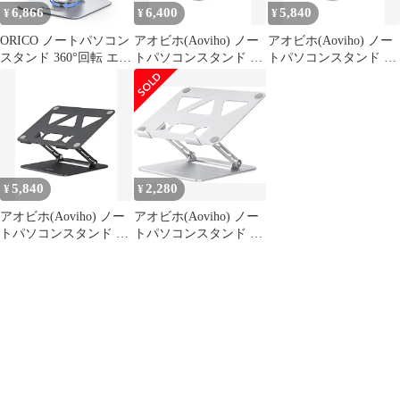
6,866
6,400
5,840
¥
¥
¥
Air/Macbook Proe
ORICO ノートパソコン
アオビホ(Aoviho) ノー
アオビホ(Aoviho) ノー
スタンド 360°回転 エル
トパソコンスタンド PC
トパソコンスタンド PC
ゴノミクス設計 耐荷重
ホルダー 折りたたみ式
ホルダー 折りたたみ式
約5kg アルミ合金製 ノ
人間工学 無段階高さ&
人間工学 無段階高さ&
ートpc スタンド 放熱設
角度調整可能 猫背＆姿
角度調整可能 猫背＆姿
計 折りたたみ式 ラップ
勢改善 放熱対策 滑り止
勢改善 放熱対策 滑り止
トップスタンド 省スペ
め 在宅仕事 つくえ 机
め 在宅仕事 つくえ 机
ース 高さ・角度調整 滑
省スペース 軽量アルミ
省スペース 軽量アルミ
り止…
製 ZOOM会議 Macbook
製 ZOOM会議 Macbook
5,840
2,280
¥
¥
Air/Mac 1b54aaa9
Air/Mac c1061c96
アオビホ(Aoviho) ノー
アオビホ(Aoviho) ノー
トパソコンスタンド PC
トパソコンスタンド PC
ホルダー 折りたたみ式
ホルダー 折りたたみ式
人間工学 無段階高さ&
人間工学 無段階高さ&
角度調整可能 猫背＆姿
角度調整可能 猫背＆姿
勢改善 放熱対策 滑り止
勢改善 放熱対策 滑り止
め 在宅仕事 つくえ 机
め 在宅仕事 つくえ 机
省スペース 軽量アルミ
省スペース 軽量アルミ
製 ZOOM会議 Macbook
製 ZOOM会議
Air/Mac 469d6314