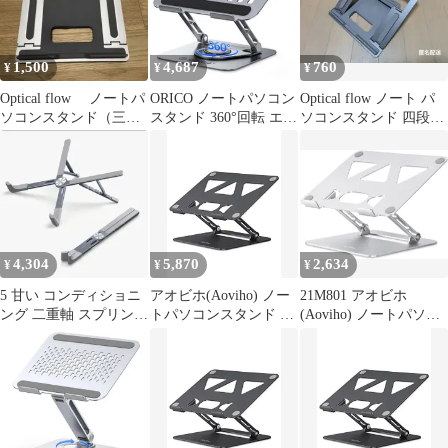
1,500
4,687
760
¥
¥
¥
Optical flow ノートパ
ORICO ノートパソコン
Optical flow ノート パ
ソコンスタンド（三段
スタンド 360°回転 エル
ソコンスタンド 四段階
階調整）
ゴノミクス アルミ合金
調整 折りたたみ式
製 ラップトップスタン
ド 13~17インチ対応 放
熱設計 折りたたみ式 省
スペース 高さ・角度調
整 滑り止めゴム 在宅仕
事 MacBo…
4,304
5,870
2,634
¥
¥
¥
5 甘い コンディショニ
アオビホ(Aoviho) ノー
21M801 アオビホ
ング 二重軸 スプリング
トパソコンスタンド PC
(Aoviho) ノートパソコ
ポータブル ノートパソ
ホルダー 折りたたみ式
ンスタンド PCホルダー
コン スタンド
人間工学 無段階高さ&
角度調整可能 猫背＆姿
勢改善 放熱対策 滑り止
め 在宅仕事 つくえ 机
省スペース 軽量アルミ
製 ZOOM会議 Macbook