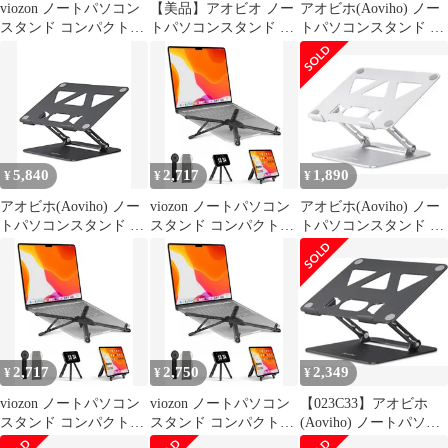
viozon ノートパソコン
【美品】アオビオ ノー
アオビホ(Aoviho) ノー
スタンド コンパクト
トパソコンスタンド 折
トパソコンスタンド PC
3WAY スマホスタンド
りたたみ式 角度調整可
ホルダー 折りたたみ式
マグネット 10～16イン
能
人間工学 無段階高さ&
チノートPC、4～13イ
角度調整可能 猫背＆姿
ンチスマホ・タブレッ
勢改善 放熱対策 滑り止
トに対応 4.8～13cm 8段
め 在宅仕事 つくえ 机
高さ調節 持ち運び式 折
省スペース 軽量アルミ
りたたみ式 150g軽量 ア
製 ZOOM会議 Macbook
5,840
2,717
1,890
¥
¥
¥
ルミ合金製 収納袋付き
Air/Macbook Pro/
シ 0
アオビホ(Aoviho) ノー
viozon ノートパソコン
アオビホ(Aoviho) ノー
トパソコンスタンド PC
スタンド コンパクト
トパソコンスタンド PC
ホルダー 折りたたみ式
3WAY スマホスタンド
ホルダー
人間工学 無段階高さ&
マグネット 10～16イン
角度調整可能 猫背＆姿
チノートPC、4～13イ
勢改善 放熱対策 滑り止
ンチスマホ・タブレッ
め 在宅仕事 つくえ 机
トに対応 4.8～13cm 8段
省スペース 軽量アルミ
高さ調節 持ち運び式 折
製 ZOOM会議 Macbook
りたたみ式 150g軽量 ア
2,717
2,750
2,349
¥
¥
¥
Air/Mac 23bd25de
ルミ合金製 収納袋付き
シ 0
viozon ノートパソコン
viozon ノートパソコン
【023C33】アオビホ
スタンド コンパクト
スタンド コンパクト
(Aoviho) ノートパソコ
3WAY スマホスタンド
3WAY スマホスタンド
ンスタンド PCホルダー