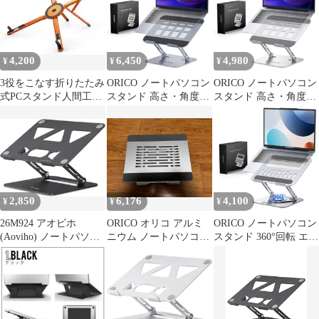
と冷却ベース、すべて
勢改善 放熱対策 滑り止
のラップトップに適し
め 在宅仕事 つくえ 机
たエルゴノミックデザ
省スペース 軽量アルミ
イン☆感謝祭25%OFF
製 ZOOM会議 Macbook
4,200
6,450
4,980
¥
¥
¥
Air/Mac 3e40ac63
3役をこなす折りたたみ
ORICO ノートパソコン
ORICO ノートパソコン
式PCスタンド人間工学
スタンド 高さ・角度無
スタンド 高さ・角度無
8段階高さ角度調節スラ
段階調整 13?17インチ
段階調整 13～17インチ
イド式滑止設計
対応 5kg耐荷重・安定
対応 5kg耐荷重・安定
設計 PCスタンド エル
設計 PCスタンド エル
ゴノミクス設計 アルミ
ゴノミクス設計 アルミ
ニウム合金 折りたたみ
ニウム合金 折りたたみ
式 省スペース 滑り止め
式 省スペース 滑り止め
付き 在宅ワーク 学習用
付き 在宅ワーク 学習用
2,850
6,176
4,100
¥
¥
¥
グレー ST11e ec86dde7
シルバー ST11
26M924 アオビホ
ORICO オリコ アルミ
ORICO ノートパソコン
(Aoviho) ノートパソコ
ニウム ノートパソコン
スタンド 360°回転 エル
ンスタンド PCホルダー
スタンド SE ー SC31
ゴノミクス アルミ合金
製 ラップトップスタン
ド 13～17インチ対応 放
熱設計 折りたたみ式 省
スペース 高さ・角度調
整 滑り止めゴム 在宅仕