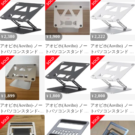
マグネット 10～16イン
マグネット 10～16イン
チノートPC、4～13イ
チノートPC、4～13イ
ンチスマホ・タブレッ
ンチスマホ・タブレッ
トに対応 4.8～13cm 8段
トに対応 4.8～13cm 8段
高さ調節 持ち運び式 折
高さ調節 持ち運び式 折
りたたみ式 150g軽量 ア
りたたみ式 150g軽量 ア
2,380
1,900
2,222
¥
¥
¥
ルミ合金製 収納袋付き
ルミ合金製 収納袋付き
シ 0
シ 0
アオビホ(Aoviho) ノー
アオビホ(Aoviho) ノー
アオビホ(Aoviho) ノー
トパソコンスタンド PC
トパソコンスタンド PC
トパソコンスタンド PC
ホルダー 折りたたみ式
ホルダー 折りたたみ式
ホルダー 折りたたみ式
人間工学 無段階高さ&
角度調整可能 猫背＆姿
勢改善 放熱対策 滑り止
め 在宅仕事 つくえ 机
省スペース 軽量アルミ
製 ZOOM会議
1,899
1,800
2,000
¥
¥
¥
アオビホ(Aoviho)-ノー
アオビホ(Aoviho) ノー
アオビホ(Aoviho) ノー
トパソコンスタンド-
トパソコンスタンド PC
トパソコンスタンド PC
ホルダー PC 折
ホルダー 折りたたみ式
ホルダー 折りたたみ式