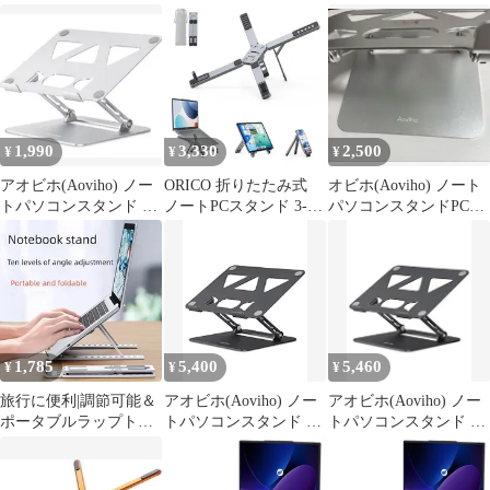
バー 収納ポーチ付き
1設計 超コンパクト ノ
1設計 超コンパクト ノ
ートパソコンスタンド
ートパソコンスタンド
軽量 5段階高さ・角度
軽量 5段階高さ・角度
調整 持ち運びやすい 卓
調整 持ち運びやすい 卓
上 最大17インチ対応
上 最大17インチ対応
MacBook／Surface／
MacBook／Surface／
ASUS／Lenovo対応 テ
ASUS／Lenovo対応 テ
1,990
3,330
2,500
¥
¥
¥
レワーク・出張 収納ポ
レワーク・出張 収納ポ
ーチ
ーチ
アオビホ(Aoviho) ノー
ORICO 折りたたみ式
オビホ(Aoviho) ノート
トパソコンスタンド PC
ノートPCスタンド 3-in-
パソコンスタンドPCホ
ホルダー 折りたたみ式
1設計 超コンパクト ノ
ルダー 折りたたみ式人
ートパソコンスタンド
間工学
軽量 5段階高さ・角度
調整 持ち運びやすい 卓
上 最大17インチ対応
MacBook/Surface/ASUS/
Lenovo対応 テレワー…
1,785
5,400
5,460
¥
¥
¥
旅行に便利|調節可能＆
アオビホ(Aoviho) ノー
アオビホ(Aoviho) ノー
ポータブルラップトッ
トパソコンスタンド PC
トパソコンスタンド PC
プスタンド - スリーク
ホルダー 折りたたみ式
ホルダー 折りたたみ式
ABS素材、10段階折り
人間工学 無段階高さ&
m
たたみノートホルダー
角度調整可能 猫背＆姿