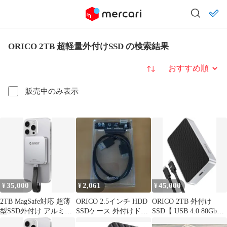
ORICO 2TB 超軽量外付けSSD の検索結果
並び替え
販売中のみ表示
35,000
2,061
45,000
¥
¥
¥
2TB MagSafe対応 超薄
ORICO 2.5インチ HDD
ORICO 2TB 外付け
型SSD外付け アルミニ
SSDケース 外付けドラ
SSD【 USB 4.0 80Gbps
ウム合金 OC15
イブケース
超高速】