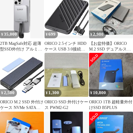
35,000
699
2,980
¥
¥
¥
2TB MagSafe対応 超薄
ORICO 2.5インチ HDD
【お盆特価】ORICO
型SSD外付け アルミニ
ケース USB 3.0接続
M.2 SSD デュアルスロ
ウム合金 OC15
SATA
ットNVMe 外付けケー
ス
2,500
1,300
10,800
¥
¥
¥
ORICO M.2 SSD 外付け
ORICO SSD 外付けケー
ORICO 1TB 超軽量外付
ケース NVMe SATA
ス PWM2-G2
けSSD B5PLUS
UASP