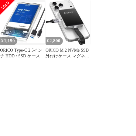
ス OA127
コピー機能付
hddOA18
1,150
2,800
¥
¥
ORICO Type-C 2.5イン
ORICO M.2 NVMe SSD
チ HDD / SSD ケース
外付けケース マグネッ
ト OA142