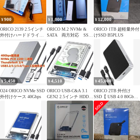
900
1,000
12,000
¥
¥
¥
ORICO 2139 2.5インチ
ORICO M.2 NVMe &
ORICO 1TB 超軽量外付
外付けハードドライブ
SATA 両方対応 SSD
けSSD B5PLUS
エンクロージャー
ケース 本体
5,450
4,510
45,000
¥
¥
¥
O24 ORICO NVMe SSD
ORICO USB-C&A 3.1
ORICO 2TB 外付け
外付けケース 40Gbps
GEN2 2.5インチ HDD
SSD【 USB 4.0 80Gbps
ケース 6Gbps高速転送
超高速】
SSDケース USB-
C&USB-Aケーブルの2
本付き 透明 ハードディ
スクケース 6TBまで
9.5mm/7mm HDD/SSD
対応 静電気防止