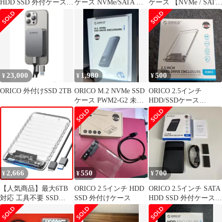
HDD SSD 外付ケースエ
ケース NVMe/SATA 両
ケース 【NVMe / SATA
ンクロージャー
対応 OA61
両対応】M2 SSD ケー
ス USB3.2 Gen2接続
10Gbps高速転送 UASP
対応 アルミケース ssd
m.2 ケース
2230/2242/2260/2280 M
fbc9abf1
23,000
1,980
500
¥
¥
¥
ORICO 外付けSSD 2TB
ORICO M.2 NVMe SSD
ORICO 2.5インチ
ケース PWM2-G2 未開
HDD/SSDケース
封品
2139C3
2,666
550
700
¥
¥
¥
【人気商品】最大6TB
ORICO 2.5インチ HDD
ORICO 2.5インチ SATA
対応 工具不要 SSD
SSD 外付けケース
HDD SSD 外付ケース
HDD HDD SATA UASP
エンクロージャー
対応 7mm/9.5mm ケー