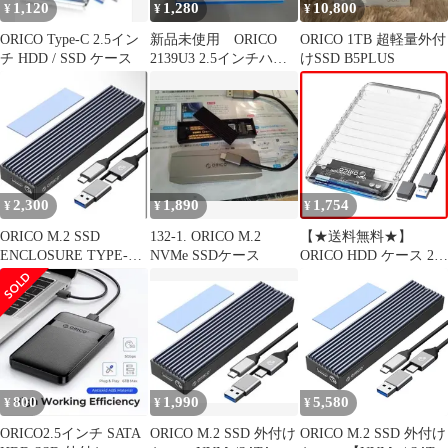
1,120
1,280
10,800
¥
¥
¥
1d396a75
ORICO Type-C 2.5イン
新品未使用 ORICO
ORICO 1TB 超軽量外付
チ HDD / SSD ケース
2139U3 2.5インチハー
けSSD B5PLUS
ドドライブケース
2,300
1,890
1,754
¥
¥
¥
ORICO M.2 SSD
132-1. ORICO M.2
【★送料無料★】
ENCLOSURE TYPE-C
NVMe SSDケース
ORICO HDD ケース 2.5
SSDケース
インチ USB 3.0-SATA
外付けハードディスク
ケース 7mm/9.5mm
SATA HDD SSD 対応 最
大6TB 工具不要 UASP
対応 2139U3-V1-CR
800
1,990
5,580
¥
¥
¥
ORICO2.5インチ SATA
ORICO M.2 SSD 外付け
ORICO M.2 SSD 外付け