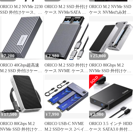
ORICO M.2 NVMe 2230
ORICO M.2 SSD 外付け
ORICO M.2 NVMe SSD
SSD 外付けケース、フ
ケース NVMe/SATA 両
ケース NVMeのみ対
ルメタルケース、
対応 OA61
応 USB3.0
10Gbps USB C 3.2 Gen2
から NVMe PCIe アダプ
ター、4K ProRes 録画
対応、2 in 1 ケーブル -
XAM2
7,200
2,980
25,800
¥
¥
¥
ORICO 40Gbps超高速
ORICO M.2 SSD 外付け
ORICO 80Gbps M.2
M.2 SSD 外付けケース
ケース NVME ケース
NVMe SSD 外付けケー
2280 NVMe
SSD OA47
ス OA167
17,500
7,990
2,300
¥
¥
¥
ORICO 80Gbps M.2
ORICO USB-C NVME
ORICO 3.5 インチ HDD
NVMe SSD 外付けケー
M.2 SSDケース 2ベイ
ケース SATA3.0 外付け