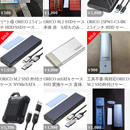
対応 UASPサ 90feac48
500
1,000
1,000
¥
¥
¥
リ*ト様 ORICO 2.5イン
ORICO M.2 SSDケース
ORICO 25PW1-C3-BK
チ HDD/SSDケース
本体 赤 SATA のみ対
2.5インチ HDD ケース
2526U3-V1
応 USB3.0
USB ハードディスクケ
ース HDD SSD Windows
Type-A Typpe-C オリコ
(3C)
1,650
4,880
900
¥
¥
¥
ORICO M.2 SSD 外付け
ORICO mSATA ケース
​工具不要/両対応ORICO
ケース NVMe/SATA 両
SSD 変換ケース 直挿式
M.2 SSD外付けケース
対応 OA61
デザイン MSATA3.0ケ
NVMe / SATA
ース USB3.0接続 UASP
対応 SSD外付けケース
TRIM指令 6Gbps 高速
防塵蓋付 超小型 外付け
ドライブケース アルミ
製 シルバーym
5,396
1,990
1,000
¥
¥
¥
9fd52817