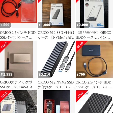
ス ケース 外付けハード
ディスク 2139U3-V1-
CR 3.0-SATA USB 2.5イ
ンチ ORICO
500
1,000
2,000
¥
¥
¥
ORICO 2.5インチ HDD
ORICO M.2 SSD 外付け
【新品未開封】ORICO
SSD 外付けケース
ケース 【NVMe / SATA
HDDケース 2.5インチ
USB3.0 SATA
両対応】
SATA USB3.1
2,999
5,210
700
¥
¥
¥
ORICOスティック型
ORICO M.2 NVMe SSD
ORICO 2.5インチ HDD
SSDケース + mSATA
外付けケース USB 3.2
/ SSD ケース USB3.0 接
256GB 本体
Gen2 10Gbps高速データ
続
転送 NVMe/PCIE 対応
2230/2242/2260/2280
SSD ケース M2 SSD 外
付けケース 8TB容量に