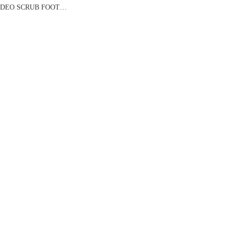
DEO SCRUB FOOT
SOAP 80g