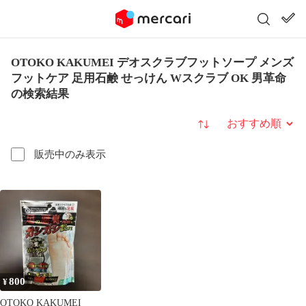
OTOKO KAKUMEI デオスクラブフットソープ メンズ
フットケア 足用石鹸 せっけん Wスクラブ OK 男革命
の検索結果
並び替え
販売中のみ表示
800
¥
OTOKO KAKUMEI