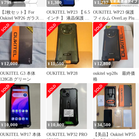
799
1,300
1,237
¥
¥
¥
【2枚セット】For
OUKITEL WP23 【 6.5
OUKITEL WP23 保護
Oukitel WP26 ガラスフ
インチ 】 液晶保護 フ
フィルム OverLay Plus
ィルム 強化ガラス
ィルム 強化ガラス と
Premium オウキテル
同等の 高硬度9H ブル
WP23 スマホ アンチグ
ーライトカット クリア
レア 反射防止 高透過
光沢タイプ 改訂版
指紋防止
12,000
11,500
12,800
¥
¥
¥
OUKITEL G3 本体
OUKITEL WP28
oukitel wp28s 最終価
128GB グリーン
格
10,000
10,000
34,500
¥
¥
¥
OUKITEL WP17 本体
OUKITEL WP32 PRO
【美品】Oukitel WP55