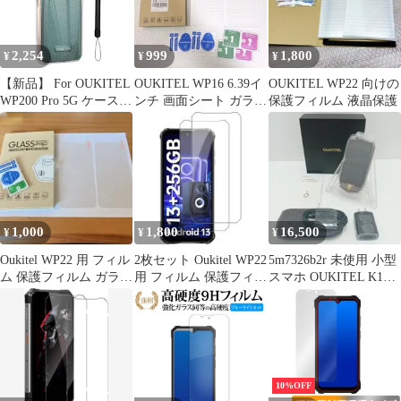
2,254
999
1,800
¥
¥
¥
【新品】 For OUKITEL
OUKITEL WP16 6.39イ
OUKITEL WP22 向けの
WP200 Pro 5G ケース
ンチ 画面シート ガラス
保護フィルム 液晶保護
保護カバー クリア 軽量
2枚セット
柔軟 指紋防止 黄変防止
擦り傷防止 レンズ保護
着脱簡単 TPU
OUKITEL WP200 Pro
5G ケース(クリア) 1
1,000
1,800
16,500
¥
¥
¥
Oukitel WP22 用 フィル
2枚セット Oukitel WP22
5m7326b2r 未使用 小型
ム 保護フィルム ガラス
用 フィルム 保護フィル
スマホ OUKITEL K16
フィルム 強化ガラス
ム ガラスフィルム
3.5インチ
10%OFF