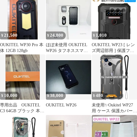
ウキテル WP23 スマホ
衝撃吸収 高光沢 抗菌
21,500
24,800
1,010
¥
¥
¥
OUKITEL WP30 Pro 本
ほぼ未使用 OUKITEL
OUKITEL WP23 [ レン
体 12GB 128gb
WP26 タフネススマホ
ズ周辺部用 ] 保護フィ
1200ルーメンライト搭
ルム 強化ガラス と 同
載
等の 高硬度9H ブルー
ライトカット クリア光
沢タイプ 改訂版
10,000
38,000
480
¥
¥
¥
専用出品 OUKITEL
OUKITEL WP26
未使用✨️Oukitel WP27
C3 64GB ブラック 本
用 ケース 保護カバー
体 未開封
耐衝撃 TPU素材