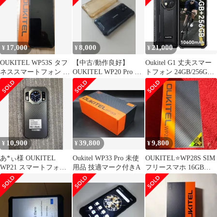
17,000
8,000
21,000
¥
¥
¥
OUKITEL WP53S タフ
【中古/動作良好】
Oukitel G1 丈夫スマー
ネススマートフォン 本
OUKITEL WP20 Pro タ
トフォン 24GB/256GB
体
フネススマホ 本体初期
ブラック
化済
10,900
39,800
9,800
¥
¥
¥
あ*ぃ様 OUKITEL
Oukitel WP33 Pro 未使
OUKITEL⭐️WP28S SIM
WP21 スマートフォン
用品 技適マーク付きA
フリースマホ 16GB
本体
RAM+128GB