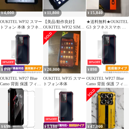
4,000
11,800
15,840
¥
¥
¥
OUKITEL WP32 スマー
【美品/動作良好】
★送料無料★OUKITEL
トフォン 本体 タフネス
OUKITEL WP32 SIMフ
G3 タフネススマホ 防
スマホ
リー タフネススマホ
水防塵 SIMフリー 美品
10%OFF
10%OFF
898
20,000
898
¥
¥
¥
OUKITEL WP27 Blue
OUKITEL WP35 スマー
OUKITEL WP27 Blue
Camo 背面 保護 フィル
トフォン本体
Camo 背面 保護 フィル
ム OverLay Plus Lite for
ム OverLay Plus for オ
オウキテル スマートフ
ウキテル スマートフォ
ォン 本体保護 さらさら
ン 本体保護フィルム さ
手触り
らさら手触り
10%OFF
699
1,188
47,000
¥
¥
¥