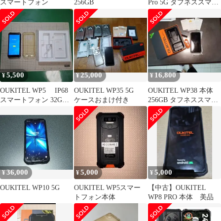
スマートフォン
256GB
Pro 5G タフネススマホ
大容量512GB
5,500
25,000
16,800
¥
¥
¥
OUKITEL WP5 IP68
OUKITEL WP35 5G
OUKITEL WP38 本体
スマートフォン 32GB
ケースおまけ付き
256GB タフネススマー
4GB RAM
トフォン
36,000
5,000
5,000
¥
¥
¥
OUKITEL WP10 5G
OUKITEL WP5スマー
【中古】OUKITEL
トフォン本体
WP8 PRO 本体 美品