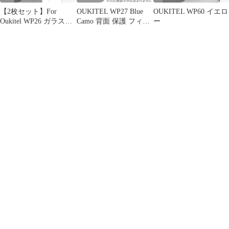
【2枚セット】For
OUKITEL WP27 Blue
OUKITEL WP60 イエロ
Oukitel WP26 ガラスフ
Camo 背面 保護 フィル
ー
ィルム 強化ガラス
ム OverLay FLEX 低反
射 for オウキテル スマ
ートフォン 本体保護 曲
面対応 さらさら手触り