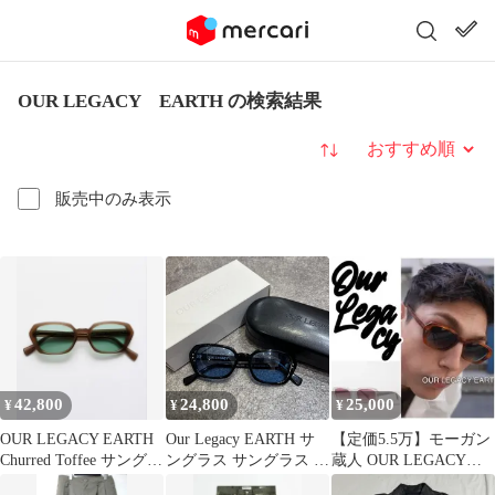
OUR LEGACY EARTH の検索結果
並び替え
販売中のみ表示
42,800
24,800
25,000
¥
¥
¥
OUR LEGACY EARTH
Our Legacy EARTH サ
【定価5.5万】モーガン
Churred Toffee サングラ
ングラス サングラス ア
蔵人 OUR LEGACY
ス
ワーレガシー A2238EI
Earth サングラス