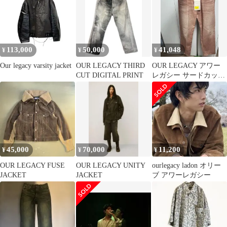
113,000
50,000
41,048
¥
¥
¥
Our legacy varsity jacket
OUR LEGACY THIRD
OUR LEGACY アワー
CUT DIGITAL PRINT
レガシー サードカット
30
45,000
70,000
11,200
¥
¥
¥
OUR LEGACY FUSE
OUR LEGACY UNITY
ourlegacy ladon オリー
JACKET
JACKET
ブ アワーレガシー