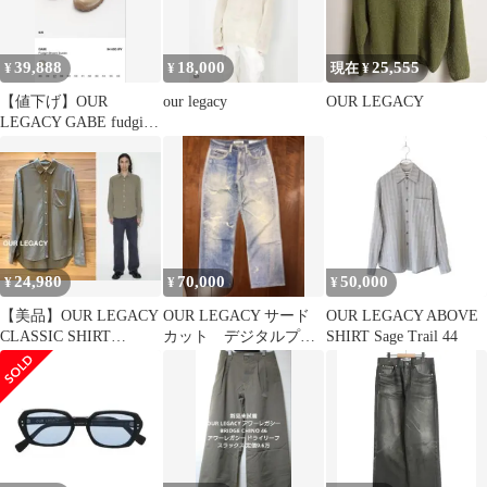
39,888
18,000
25,555
¥
¥
現在 ¥
【値下げ】OUR
our legacy
OUR LEGACY
LEGACY GABE fudgin
brown suede
24,980
70,000
50,000
¥
¥
¥
【美品】OUR LEGACY
OUR LEGACY サード
OUR LEGACY ABOVE
CLASSIC SHIRT
カット デジタルプリ
SHIRT Sage Trail 44
Peafowl 48
ント 28