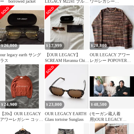
ー borrowed jacket
LEGACY M2241 ブルゾ
ワーレガシー
ン
WELDING SHIRT
26,000
17,999
28,800
¥
¥
¥
our legacy earth サング
【OUR LEGACY】
OUR LEGACY アワー
ラス
SCREAM Havanna Chill
レガシー POPOVER
サングラス
ROUNDNECK ニット
24,900
23,000
48,500
¥
¥
¥
【20s】OUR LEGACY
OUR LEGACY EARTH
(モーガン蔵人着
アワーレガシー コット
Glass tortoise Sunglass
用)OUR LEGACY
ンシルク スウェット M
POPOVER
ROUNDNECK