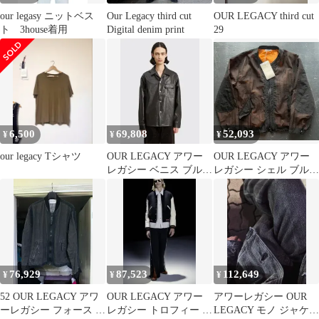
our legasy ニットベス
Our Legacy third cut
OUR LEGACY third cut
ト 3house着用
Digital denim print
29
6,500
69,808
52,093
¥
¥
¥
our legacy Tシャツ
OUR LEGACY アワー
OUR LEGACY アワー
レガシー ベニス ブルゾ
レガシー シェル ブルゾ
ン 52
ン ジャケット 50
76,929
87,523
112,649
¥
¥
¥
52 OUR LEGACY アワ
OUR LEGACY アワー
アワーレガシー OUR
ーレガシー フォース ブ
レガシー トロフィー ス
LEGACY モノ ジャケッ