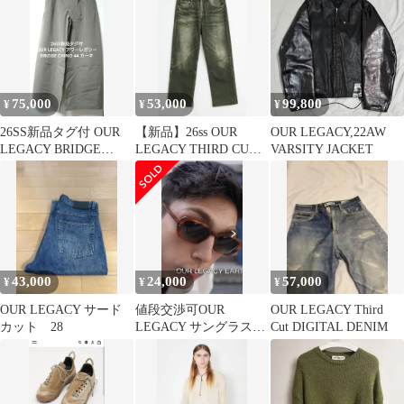
ブラック F （93364A）
75,000
53,000
99,800
¥
¥
¥
26SS新品タグ付 OUR
【新品】26ss OUR
OUR LEGACY,22AW
LEGACY BRIDGE
LEGACY THIRD CUT
VARSITY JACKET
CHINO 44 カーキ
Digital 34
43,000
24,000
57,000
¥
¥
¥
OUR LEGACY サード
値段交渉可OUR
OUR LEGACY Third
カット 28
LEGACY サングラス
Cut DIGITAL DENIM
EARTH 試着のみ