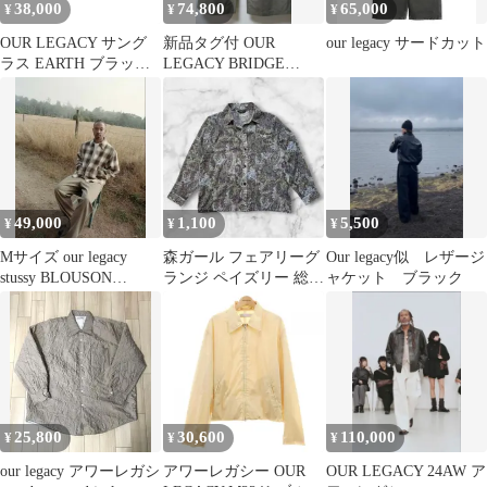
38,000
74,800
65,000
¥
¥
¥
OUR LEGACY サング
新品タグ付 OUR
our legacy サードカット
ラス EARTH ブラック×
LEGACY BRIDGE
ブルーレンズ
CHINO 46 アワーレガ
シー
49,000
1,100
5,500
¥
¥
¥
Mサイズ our legacy
森ガール フェアリーグ
Our legacy似 レザージ
stussy BLOUSON
ランジ ペイズリー 総柄
ャケット ブラック
JACKET
シャツ アースカラー 短
丈 サイケ
25,800
30,600
110,000
¥
¥
¥
our legacy アワーレガシ
アワーレガシー OUR
OUR LEGACY 24AW ア