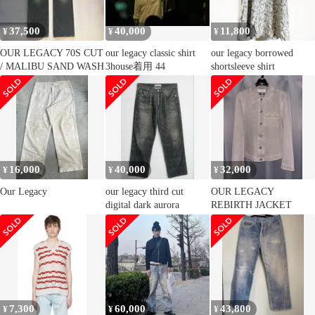
37,500
40,000
11,800
¥
¥
¥
OUR LEGACY 70S CUT
our legacy classic shirt
our legacy borrowed
/ MALIBU SAND WASH
3house着用 44
shortsleeve shirt
16,000
40,000
32,000
¥
¥
¥
Our Legacy
our legacy third cut
OUR LEGACY
digital dark aurora
REBIRTH JACKET
7,300
60,000
43,800
¥
¥
¥