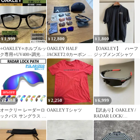
ジャケット
1,999
12,800
1,800
¥
¥
¥
⭐️OAKLEY⭐️ホルブルッ
OAKLEY HALF
【OAKLEY】 ハーフ
ク専用⭐️UV400×調光⭐️
JACKET2.0カーボン サ
ジップメンズシャツ
クリア↔︎グレー⭐️交換
ングラス&レンズセッ
レンズ
ト
10%OFF
2,680
2,250
6,999
¥
¥
¥
オークリー レーダーロ
OAKLEY Tシャツ
【訳あり】OAKLEY /
ックパス サングラス 偏
RADAR LOCK/
光レンズ 交換レンズ カ
<No.3312>
スタムレンズ OAKLEY
RADAR LOCK PATH 社
外品