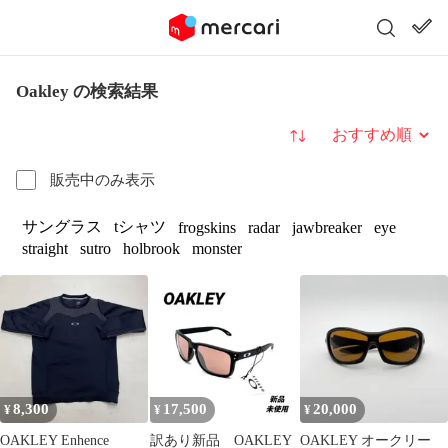
Oakley の検索結果
並び替え
販売中のみ表示
サングラス
tシャツ
frogskins
radar
jawbreaker
eye
straight
sutro
holbrook
monster
8,300
17,500
20,000
¥
¥
¥
OAKLEY Enhence
訳あり新品 OAKLEY
OAKLEY オークリー