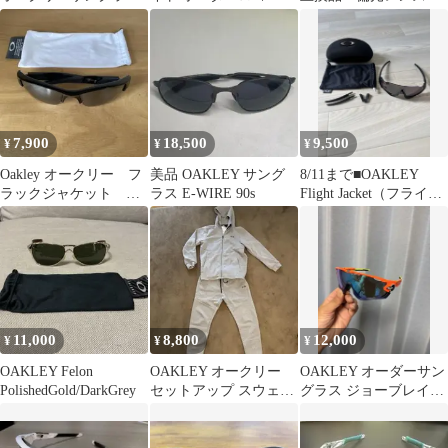
新品レンズ装着
ポーツサングラス 交換
レンズ レーダーロック
パス ミラーレンズ
99.9%紫外線カット UV
7,900
18,500
9,500
¥
¥
¥
Oakley オークリー フ
美品 OAKLEY サング
8/11まで■OAKLEY
ラックジャケット ビ
ラス E-WIRE 90s
Flight Jacket（フライト
ンテージUSA製サング
ジャケット）
ラス
11,000
8,800
12,000
¥
¥
¥
OAKLEY Felon
OAKLEY オークリー
OAKLEY オーダーサン
PolishedGold/DarkGrey
セットアップ スウェッ
グラス ジョーブレイカ
ト パーカー パンツ
ー