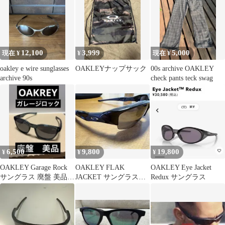
12,100
3,999
5,000
現在 ¥
¥
現在 ¥
oakley e wire sunglasses
OAKLEYナップサック
00s archive OAKLEY
archive 90s
check pants teck swag
6,500
9,800
19,800
¥
¥
¥
OAKLEY Garage Rock
OAKLEY FLAK
OAKLEY Eye Jacket
サングラス 廃盤 美品
JACKET サングラス
Redux サングラス
ガレージロック
03-881 ケース-箱付き