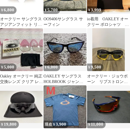
6,800
5,700
3,999
¥
¥
¥
オークリー サングラス
OO9406サングラス サ
io着用 OAKLEY オー
アジアンフィット リー
ーフィン
クリー ポロシャツ
ドメイス OO9126F-
swag 極美品 短丈 サ
1154
ーマル
5,000
6,000
9,500
¥
¥
¥
Oakley オークリー 純正
OAKLEY サングラス
オークリー・ジョウボ
交換レンズ クリア レン
HOLBROOK ジャンク
ーン リブストロング
ズのみ 箱・収納袋付き
品
サングラス
19,800
3,900
11,000
¥
現在 ¥
¥