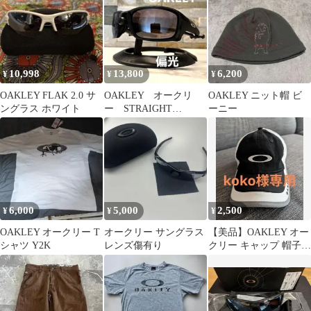
10,998
13,800
6,200
¥
¥
¥
OAKLEY FLAK 2.0 サ
OAKLEY オークリ
OAKLEY ニット帽 ビ
ングラス ホワイト
ー STRAIGHT
ーニー
LINK ストレートリン
ク 偏光
6,000
5,000
2,500
¥
¥
¥
OAKLEY オークリー T
オークリー サングラス
【美品】OAKLEY オー
シャツ Y2K
レンズ傷有り
クリー キャップ 帽子
ブラック ホワイト 綿
100%