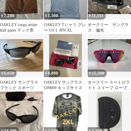
7,280
1,300
11,111
¥
¥
¥
OAKLEY cargo stripe
OAKLEY Tシャツ グレ
オークリー サングラ
half pants テック系
ー US L JPN XL
ス 偏光
6,650
8,000
15,500
¥
¥
¥
OAKLEY サングラス
OAKLEY サングラス
オークリー スートロラ
ブラック スポーツ
OJ9009 キッズサイズ
イト スイープ ローブリ
ッジフィット サングラ
ス
24,300
2,500
2,200