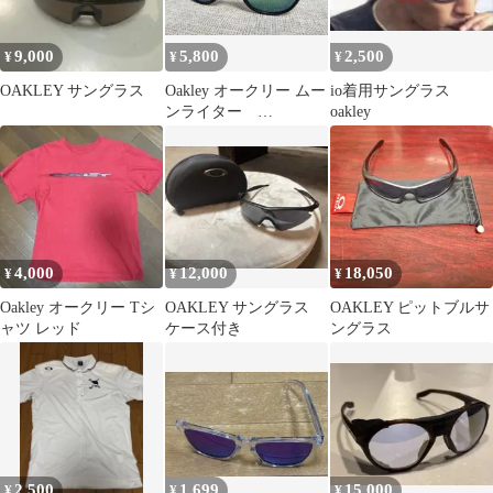
9,000
5,800
2,500
¥
¥
¥
OAKLEY サングラス
Oakley オークリー ムー
io着用サングラス
ンライター
oakley
moonlighter
4,000
12,000
18,050
¥
¥
¥
Oakley オークリー Tシ
OAKLEY サングラス
OAKLEY ピットブルサ
ャツ レッド
ケース付き
ングラス
2,500
1,699
15,000
¥
¥
¥