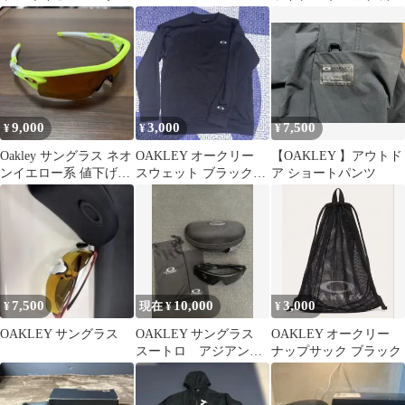
ズ 赤タグ
自転車用サングラス 防
風
9,000
3,000
7,500
¥
¥
¥
Oakley サングラス ネオ
OAKLEY オークリー
【OAKLEY 】アウトド
ンイエロー系 値下げ交
スウェット ブラック
ア ショートパンツ
渉可能！
JPN M
7,500
10,000
3,000
¥
現在 ¥
¥
OAKLEY サングラス
OAKLEY サングラス
OAKLEY オークリー
スートロ アジアンフ
ナップサック ブラック
ィット