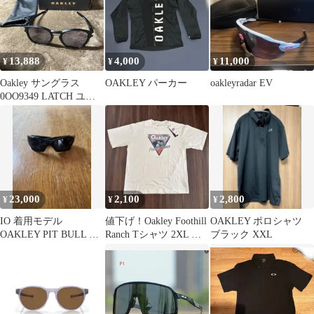
13,888
4,000
11,000
¥
¥
¥
Oakley サングラス
OAKLEY パーカー
oakleyradar EV
0OO9349 LATCH ユニ
セックス大人
23,000
2,100
2,800
¥
¥
¥
IO 着用モデル
値下げ！Oakley Foothill
OAKLEY ポロシャツ
OAKLEY PIT BULL ブ
Ranch Tシャツ 2XL ア
ブラック XXL
ラック
イボリー