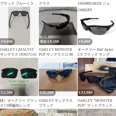
ブラック ブルーミラー
グラス
JAWBREAKER ジョー
レンズ
ブレイカー スポーツサ
ングラス
9,000
9,100
9,000
¥
現在 ¥
¥
OAKLEY CATALYST
OAKLEY MONSTER
オークリー Half Jacket
サングラス OO9272-02
PUP サングラス12-886
2.0 ブラック サングラ
廃盤モデル
ス OAKLEY
2,300
25,500
23,980
¥
¥
¥
緑）オークリー フラッ
OAKLEY サングラス
OAKLEY "MONSTER
ク2.0用偏光レンズ
ブラック
PUP" マットブラック
05-040 廃盤