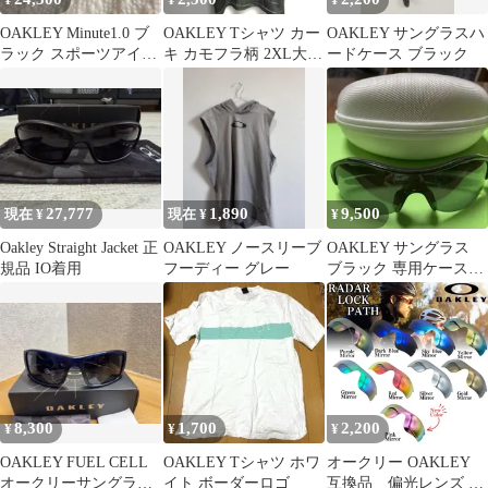
¥
¥
¥
OAKLEY Minute1.0 ブ
OAKLEY Tシャツ カー
OAKLEY サングラスハ
ラック スポーツアイウ
キ カモフラ柄 2XL大人
ードケース ブラック
ェア サングラス
気ブランド
27,777
1,890
9,500
現在 ¥
現在 ¥
¥
Oakley Straight Jacket 正
OAKLEY ノースリーブ
OAKLEY サングラス
規品 IO着用
フーディー グレー
ブラック 専用ケース付
き
8,300
1,700
2,200
¥
¥
¥
OAKLEY FUEL CELL
OAKLEY Tシャツ ホワ
オークリー OAKLEY
オークリーサングラス
イト ボーダーロゴ
互換品 偏光レンズ ス