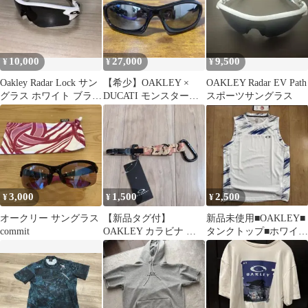
10,000
27,000
9,500
¥
¥
¥
Oakley Radar Lock サン
【希少】OAKLEY ×
OAKLEY Radar EV Path
グラス ホワイト ブラッ
DUCATI モンスタード
スポーツサングラス
ク
ッグ
3,000
1,500
2,500
¥
¥
¥
オークリー サングラス
【新品タグ付】
新品未使用■OAKLEY■
commit
OAKLEY カラビナ ス
タンクトップ■ホワイト
トラップ キーチェー
■Ｌ
ン 迷彩柄