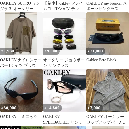
OAKLEY SUTRO サン
【希少】oakley フレイ
OAKLEY jawbreaker ス
グラス オークリー ス
ムロゴTシャツ テック
ポーツサングラス
ートロ
系 Y2K ブルーグレーM
1,980
9,500
21,000
¥
¥
¥
OAKLEY ナイロンオー
オークリー ジョウボー
Oakley Fate Black
バーTシャツ ブラウン
ン サングラス
L
OAKLEY 偏光 自転車
ロードバイク
30,000
14,800
3,000
¥
¥
¥
OAKLEY ミニッツ
OAKLEY
OAKLEY オークリー
SPLITJACKET サング
ジップアップパーカー
ラス USA製 スプリット
グレー