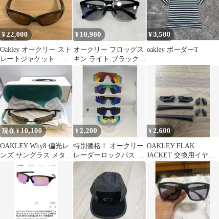
22,000
10,980
3,500
¥
¥
¥
Oakley オークリー スト
オークリー フロッグス
oakley ボーダーT
レートジャケット ビ
キン ライト ブラック
ンテージ USA製サン
黒
グラス
10,100
2,200
2,600
現在 ¥
¥
¥
OAKLEY Why8 偏光レ
特別価格！ オークリー
OAKLEY FLAK
ンズ サングラス メタル
レーダーロックパス 交
JACKET 交換用イヤー
フレーム 廃盤希少
換用レンズ
&ノーズパッド