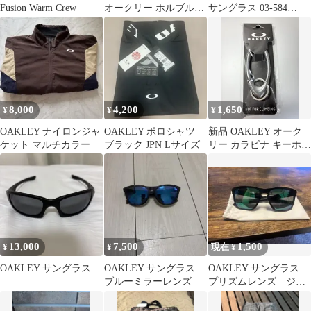
Fusion Warm Crew
オークリー ホルブルッ
サングラス 03-584
ク XXL ローブリッジフ
SPEECHLESS
ィット
8,000
4,200
1,650
¥
¥
¥
OAKLEY ナイロンジャ
OAKLEY ポロシャツ
新品 OAKLEY オーク
ケット マルチカラー
ブラック JPN Lサイズ
リー カラビナ キーホル
ダー シルバー 新品 大
人気
13,000
7,500
1,500
¥
¥
現在 ¥
OAKLEY サングラス
OAKLEY サングラス
OAKLEY サングラス
ブルーミラーレンズ
プリズムレンズ ジャ
ンク