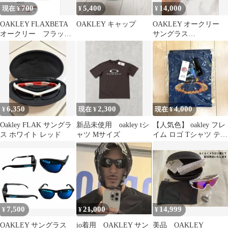
700
5,400
14,000
現在 ¥
¥
¥
OAKLEY FLAXBETA
OAKLEY キャップ
OAKLEY オークリー
オークリー フラック
サングラス
ベータ
HOLBROOK ホルブル
ック ブラック
6,350
2,300
4,000
¥
現在 ¥
現在 ¥
Oakley FLAK サングラ
新品未使用 oakley tシ
【人気色】 oakley フレ
ス ホワイト レッド
ャツ Mサイズ
イム ロゴ Tシャツ テッ
ク系 Y2K
7,500
21,000
14,999
¥
¥
¥
OAKLEY サングラス
io着用 OAKLEY サン
美品 OAKLEY