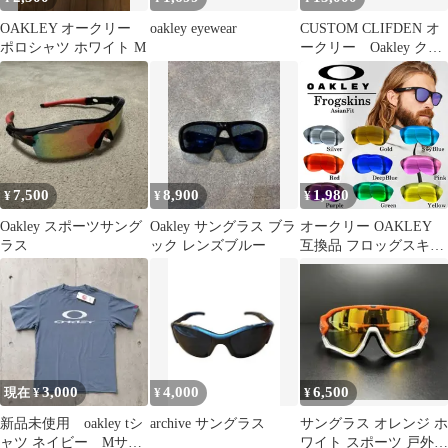
OAKLEY オークリー
oakley eyewear
CUSTOM CLIFDEN オ
ポロシャツ ホワイト M
ークリー Oakley クリ
フデン
7,500
8,900
1,980
¥
¥
¥
Oakley スポーツサング
Oakley サングラス ブラ
オークリー OAKLEY
ラス
ック レンズブルー
互換品 フロッグスキン
交換レンズ アジアンフ
ィット ミラーレンズ
UV99.9%カット サング
ラス用 高耐久 耐衝撃
OO9245シリーズ適合
社外品
3,000
4,000
6,500
現在 ¥
¥
¥
新品未使用 oakley tシ
archive サングラス
サングラス オレンジ ホ
ャツ ネイビー Mサイ
ワイト スポーツ 戸外