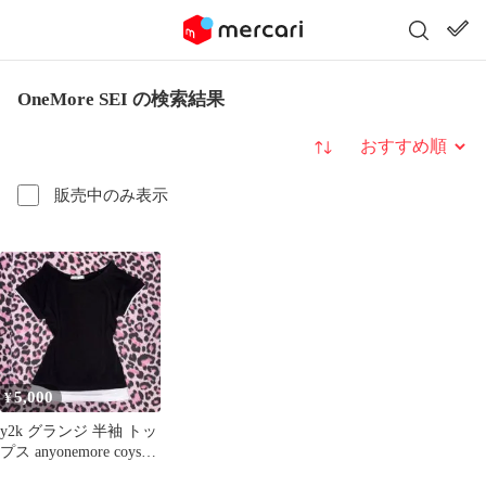
OneMore SEI の検索結果
並び替え
販売中のみ表示
5,000
¥
y2k グランジ 半袖 トッ
プス anyonemore coyseio
韓国