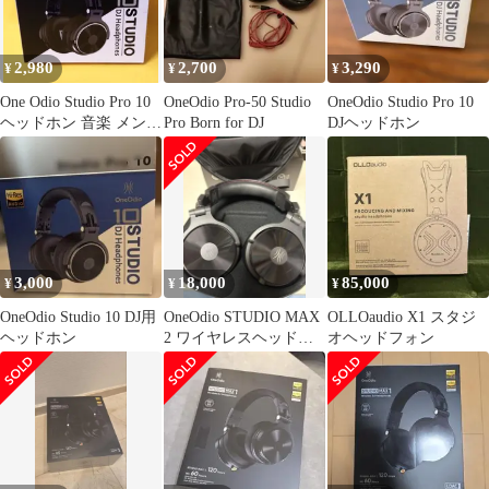
2,980
2,700
3,290
¥
¥
¥
One Odio Studio Pro 10
OneOdio Pro-50 Studio
OneOdio Studio Pro 10
ヘッドホン 音楽 メンズ
Pro Born for DJ
DJヘッドホン
レディース 笑声出品商
品
3,000
18,000
85,000
¥
¥
¥
OneOdio Studio 10 DJ用
OneOdio STUDIO MAX
OLLOaudio X1 スタジ
ヘッドホン
2 ワイヤレスヘッドホ
オヘッドフォン
ン 本体