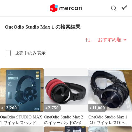
OneOdio Studio Max 1 の検索結果
並び替え
販売中のみ表示
13,200
2,750
11,000
¥
¥
¥
OneOdio STUDIO MAX
OneOdio Studio Max 2
OneOdio Studio Max 1
1 ワイヤレスヘッドホ
のイヤーパッドの保
DJ / ワイヤレスDJヘッ
ン 本体
護・修理に mimimamo
ドフォン