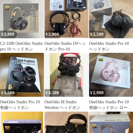
スーパーストレッチ・
ヘッドホンカバー （サ
イズ：L、色：レッ
ド、型番：MHC-002-
RD）
2,800
2,800
2,500
¥
¥
¥
C2-1188 OneOdio Studio
OneOdio Studio DJヘッ
OneOdio Studio Pro 10
pro 10 ヘッドホン
ドホン Pro-10
ヘッドホン
3,500
4,500
2,900
¥
¥
¥
OneOdio Studio Pro 10
OneOdio M Studio
OneOdio Studio Pro 10
有線ヘッドホン
Wireless ヘッドホン
有線ヘッドホン ローズ
ゴールド