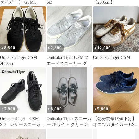
タイガー 】 GSM
SD
【23.0cm】
23.0cm アイボリー×グ
リーン
8,300
2,880
12,000
¥
¥
¥
Onitsuka Tiger GSM
Onitsuka Tiger GSM ス
Onitsuka Tiger GSM
28.0cm
エードスニーカー グレ
ー 24.0cm
7,900
8,000
5,800
¥
¥
¥
OnitsukaTiger GSM
Onitsuka Tiger スニーカ
【処分前最終値下げ】
SD レザースニーカ
ー ホワイト グリーン
オニツカタイガー GSM
ー ローカット25cm黒
ブラック ローカットレ
ザースニーカー