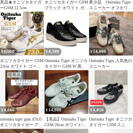
美品★オニツカタイガ
オニツカタイガー GSM
希少品 Onitsuka Tiger
ーGSM 22.5cm
ブラック ホワイト ガム
スニーカー オフホワイ
レザー 24cm ①
ト 28.0cm
6,000
4,300
14,000
¥
¥
¥
オニツカタイガー GSM
Onitsuka Tiger オニツカ
Onitsuka Tiger 人気色の
23cm ホワイト ゴール
タイガー GSM W 黒
スニーカー
ド アシックス asics
23cm 厚底
9%OFF
4,666
14,000
4,850
¥
¥
¥
onitsuka tiger gsm d7h1l
【美品】Onitsuka Tiger
Onitsuka Tiger オニツカ
オニツカタイガー アシ
GSM 26cm ホワイト/ブ
タイガー GSM スニー
ックス
ラック
カー size23.5cm/黒×白