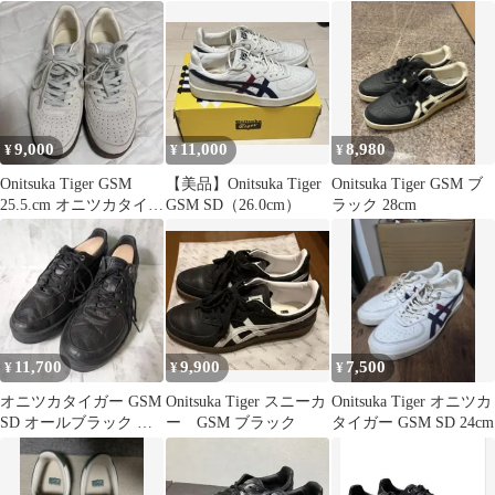
チ
9,000
11,000
8,980
¥
¥
¥
Onitsuka Tiger GSM
【美品】Onitsuka Tiger
Onitsuka Tiger GSM ブ
25.5.cm オニツカタイガ
GSM SD（26.0cm）
ラック 28cm
ー
11,700
9,900
7,500
¥
¥
¥
オニツカタイガー GSM
Onitsuka Tiger スニーカ
Onitsuka Tiger オニツカ
SD オールブラック ス
ー GSM ブラック
タイガー GSM SD 24cm
ニーカー 25cm