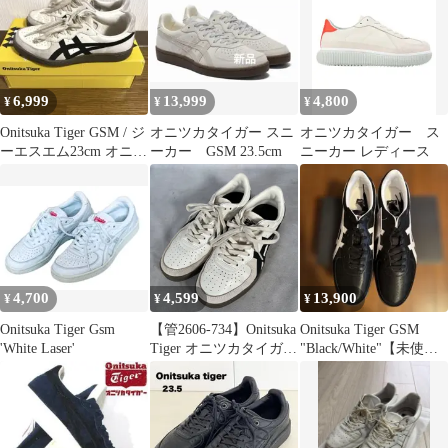
6,999
13,999
4,800
¥
¥
¥
Onitsuka Tiger GSM / ジ
オニツカタイガー スニ
オニツカタイガー ス
ーエスエム23cm オニツ
ーカー GSM 23.5cm
ニーカー レディース
カタイガー
4,700
4,599
13,900
¥
¥
¥
Onitsuka Tiger Gsm
【管2606-734】Onitsuka
Onitsuka Tiger GSM
'White Laser'
Tiger オニツカタイガー
"Black/White"【未使用
GSM スニーカー 23.0
品】
cm ホワイト×ブラック
中古品 現状渡し