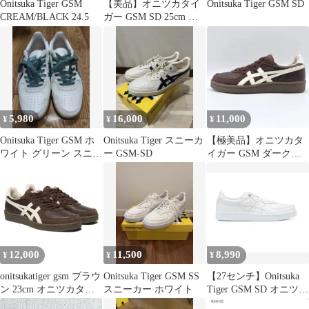
Onitsuka Tiger GSM
【美品】オニツカタイ
Onitsuka Tiger GSM SD
CREAM/BLACK 24.5
ガー GSM SD 25cm ホ
ワイトレザー メンテ清
掃済
5,980
16,000
11,000
¥
¥
¥
Onitsuka Tiger GSM ホ
Onitsuka Tiger スニーカ
【極美品】オニツカタ
ワイト グリーン スニー
ー GSM-SD
イガー GSM ダークブ
カー 25cm
ラウン クリーム レザー
23cm
12,000
11,500
8,990
¥
¥
¥
onitsukatiger gsm ブラウ
Onitsuka Tiger GSM SS
【27センチ】Onitsuka
ン 23cm オニツカタイ
スニーカー ホワイト
Tiger GSM SD オニツカ
ガー
タイガー