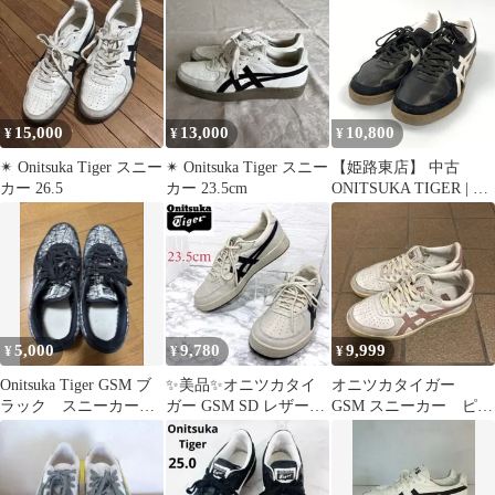
■■◎レディース
15,000
13,000
10,800
¥
¥
¥
✴︎ Onitsuka Tiger スニー
✴︎ Onitsuka Tiger スニー
【姫路東店】 中古
カー 26.5
カー 23.5cm
ONITSUKA TIGER | オ
ニツカタイガー スニー
カー GSM 1183A353
27.5cm ブラック
【126】
5,000
9,780
9,999
¥
¥
¥
Onitsuka Tiger GSM ブ
✨美品✨オニツカタイ
オニツカタイガー
ラック スニーカー大
ガー GSM SD レザース
GSM スニーカー ピン
幅値下げ‼️
ニーカー ホワイト
クホワイト
23.5cm