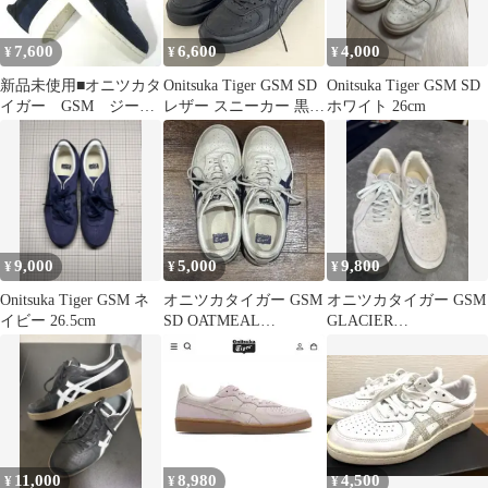
7,600
6,600
4,000
¥
¥
¥
新品未使用■オニツカタ
Onitsuka Tiger GSM SD
Onitsuka Tiger GSM SD
イガー GSM ジーエ
レザー スニーカー 黒
ホワイト 26cm
スエム 紺 24.5cm
23.5
アシックス
9,000
5,000
9,800
¥
¥
¥
Onitsuka Tiger GSM ネ
オニツカタイガー GSM
オニツカタイガー GSM
イビー 26.5cm
SD OATMEAL
GLACIER
PEACOAT レザー 23cm
GREY/WHITE
11,000
8,980
4,500
¥
¥
¥