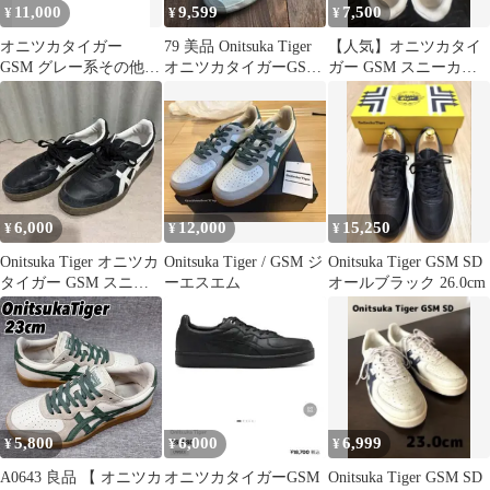
11,000
9,599
7,500
¥
¥
¥
オニツカタイガー
79 美品 Onitsuka Tiger
【人気】オニツカタイ
GSM グレー系その他
オニツカタイガーGSM
ガー GSM スニーカー
（ベージュ）
スニーカー
トリコロール [28.5cm]
6,000
12,000
15,250
¥
¥
¥
Onitsuka Tiger オニツカ
Onitsuka Tiger / GSM ジ
Onitsuka Tiger GSM SD
タイガー GSM スニー
ーエスエム
オールブラック 26.0cm
カー 24.5cm
5,800
6,000
6,999
¥
¥
¥
A0643 良品 【 オニツカ
オニツカタイガーGSM
Onitsuka Tiger GSM SD