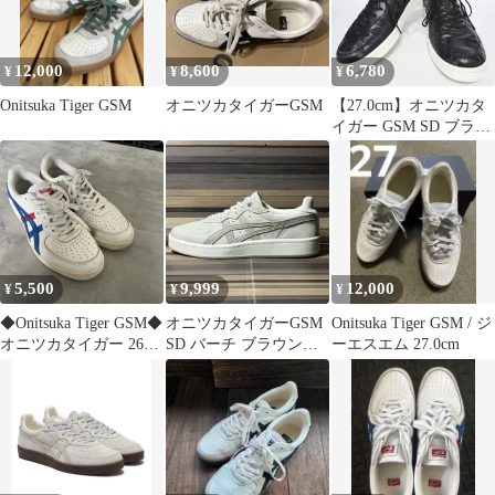
12,000
8,600
6,780
¥
¥
¥
Onitsuka Tiger GSM
オニツカタイガーGSM
【27.0cm】オニツカタ
イガー GSM SD ブラッ
ク レザースニーカー
5,500
9,999
12,000
¥
¥
¥
◆Onitsuka Tiger GSM◆
オニツカタイガーGSM
Onitsuka Tiger GSM / ジ
オニツカタイガー 26cm
SD バーチ ブラウン
ーエスエム 27.0cm
メンズ
23.5cm