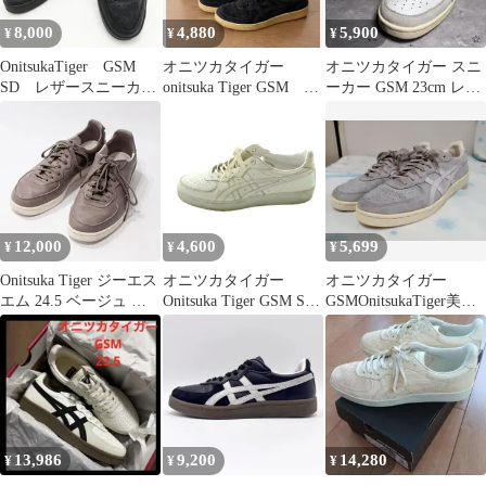
8,000
4,880
5,900
¥
¥
¥
OnitsukaTiger GSM
オニツカタイガー
オニツカタイガー スニ
SD レザースニーカ
onitsuka Tiger GSM
ーカー GSM 23cm レッ
ー ローカット メタ
24cm ブラック
ド ブルー TH5K2Y
ルアイレット 25cm
ブラック/黒
12,000
4,600
5,699
¥
¥
¥
Onitsuka Tiger ジーエス
オニツカタイガー
オニツカタイガー
エム 24.5 ベージュ レ
Onitsuka Tiger GSM SD
GSMOnitsukaTiger美品
ザー
スニーカー US6 24.5cm
グレー スエード本革26
白 ホワイト /SS ■OS
㌢
■SH
13,986
9,200
14,280
¥
¥
¥