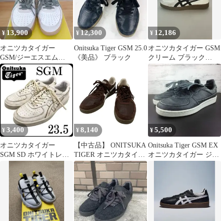
13,900
12,300
12,186
¥
¥
¥
オニツカタイガー
Onitsuka Tiger GSM 25.0
オニツカタイガー GSM
GSM/ジーエスエム
《美品》 ブラック
クリーム ブラック
24.5cm
(270)
3,400
8,140
5,500
¥
¥
¥
オニツカタイガー
【中古品】 ONITSUKA
Onitsuka Tiger GSM EX
SGM SD ホワイトレザ
TIGER オニツカタイガ
オニツカタイガー ジー
ー 23.5 洗浄済みです
ー 1183A353-200 GSM
エスエックス イーエッ
ジーエスエム スニーカ
クス ブラック ホワイト
ー シューズ 靴 【162-
黒 白 24 cm レディース
260629-cs-19-izu】
スニーカー 1183A004
L11698