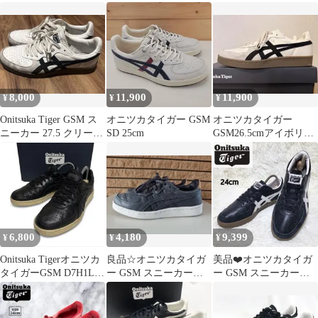
ットスニーカー スエー
DELECITY 25.0㎝
ド シューズ F580725 茶
色 ブラウン 23cm レデ
ィース 通年 ゴーゴー古
着マルイ北千住店 26
No.2717
8,000
11,900
11,900
¥
¥
¥
Onitsuka Tiger GSM ス
オニツカタイガー GSM
オニツカタイガー
ニーカー 27.5 クリー
SD 25cm
GSM26.5cmアイボリー/
ム/ブラック
ブラックOnitsukaTiger
6,800
4,180
9,399
¥
¥
¥
Onitsuka Tigerオニツカ
良品☆オニツカタイガ
美品❤️オニツカタイガ
タイガーGSM D7H1L
ー GSM スニーカー
ー GSM スニーカー
レザー 1997
23.5cm アシックス
24cm ブラック×ホワイ
ト