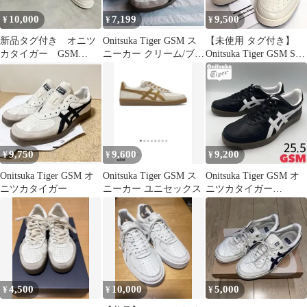
10,000
7,199
9,500
¥
¥
¥
新品タグ付き オニツ
Onitsuka Tiger GSM ス
【未使用 タグ付き】
カタイガー GSM
ニーカー クリーム/ブラ
Onitsuka Tiger GSM SD
SD スニーカースエー
ック 27.5
スニーカー ロゴ
ド 23.5センチ
9,750
9,600
9,200
¥
¥
¥
Onitsuka Tiger GSM オ
Onitsuka Tiger GSM ス
Onitsuka Tiger GSM オ
ニツカタイガー
ニーカー ユニセックス
ニツカタイガー
【25.5cm】
4,500
10,000
5,000
¥
¥
¥