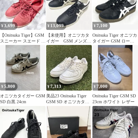
3,699
13,099
7,100
¥
¥
¥
【Onitsuka Tiger】GSM
【未使用】オニツカタ
Onitsuka Tiger オニツカ
スニーカー スエード ピ
イガー GSM メンズ
タイガー GSM ローカ
ンク 24cm
スニーカー ブラッ
ット スニーカー
ク 28.5cm
size24.0/黒 ■■◎レディ
ース
5,800
7,313
7,000
¥
¥
¥
オニツカタイガー GSM
美品23 Onitsuka Tiger
Onitsuka Tiger GSM SD
SD 白黒 24cm
GSM SD オニツカタイ
23cm ホワイト レザー
ガーHC162