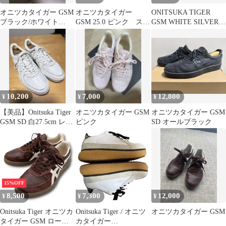
オニツカタイガー GSM
オニツカタイガー
ONITSUKA TIGER
ブラック/ホワイト
GSM 25.0 ピンク スニ
GSM WHITE SILVER
27.5cm 未使用
ーカー
23.5センチ
10,200
7,000
12,800
¥
¥
¥
【美品】Onitsuka Tiger
オニツカタイガー GSM
オニツカタイガー GSM
GSM SD 白27.5cm レザ
ピンク
SD オールブラック
ー
15%OFF
8,500
7,300
12,000
¥
¥
¥
Onitsuka Tiger オニツカ
Onitsuka Tiger / オニツ
オニツカタイガー GSM
タイガー GSM ローカ
カタイガー