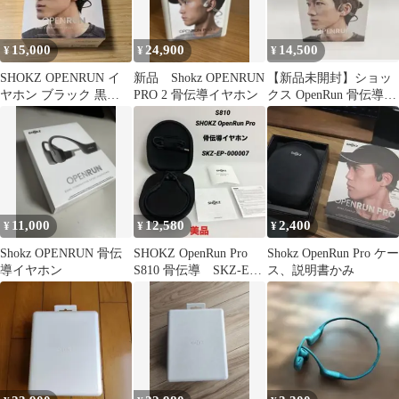
15,000
24,900
14,500
¥
¥
¥
SHOKZ OPENRUN イ
新品 Shokz OPENRUN
【新品未開封】ショッ
ヤホン ブラック 黒
PRO 2 骨伝導イヤホン
クス OpenRun 骨伝導イ
SKZ-EP-000003
ヤホン オープンイヤー
11,000
12,580
2,400
¥
¥
¥
Shokz OPENRUN 骨伝
SHOKZ OpenRun Pro
Shokz OpenRun Pro ケー
導イヤホン
S810 骨伝導 SKZ-EP-
ス、説明書かみ
000007