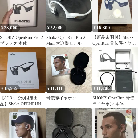
23,000
22,000
16,800
¥
¥
¥
SHOKZ OpenRun Pro 2
Shokz OpenRun Pro 2
【新品未開封】Shokz
ブラック 本体
Mini 大迫傑モデル
OpenRun 骨伝導イヤホ
ン BLUE ブルー
15,555
11,111
11,000
¥
¥
¥
【8/13までの限定出
骨伝導イヤホン
SHOKZ OpenRun 骨伝
品】Shokz OPENRUN
導イヤホン 本体
骨伝導 type-c充電