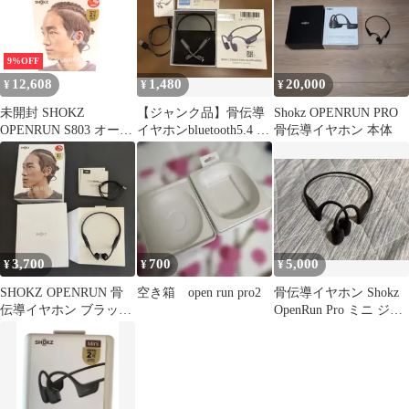
紐付き・3色（グレー/
パープル/シルバー）｜
Aeropex・OpenRun・
OpenSwim対応｜ショッ
9%OFF
クス AfterShokz
12,608
1,480
20,000
¥
¥
¥
未開封 SHOKZ
【ジャンク品】骨伝導
Shokz OPENRUN PRO
OPENRUN S803 オープ
イヤホンbluetooth5.4 水
骨伝導イヤホン 本体
ンヘッドフォン 骨伝導
泳IP68完全防水
∠UK2431
3,700
700
5,000
¥
¥
¥
SHOKZ OPENRUN 骨
空き箱 open run pro2
骨伝導イヤホン Shokz
伝導イヤホン ブラック
OpenRun Pro ミニ ジャ
ジャンク
ンク