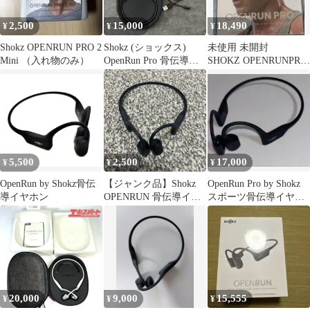
2,500
15,000
18,490
¥
¥
¥
Shokz OPENRUN PRO 2
Shokz (ショックス)
未使用 未開封
Mini （入れ物のみ）
OpenRun Pro 骨伝導ワ
SHOKZ OPENRUNPRO
イヤレスイヤホン
ブラック レシートコ
ピー付
5,500
2,500
17,000
¥
¥
¥
OpenRun by Shokz骨伝
【ジャンク品】Shokz
OpenRun Pro by Shokz
導イヤホン
OPENRUN 骨伝導イヤ
スポーツ骨伝導イヤホ
ホン 本体
ン 充電器付き
20,000
9,000
15,555
¥
¥
¥