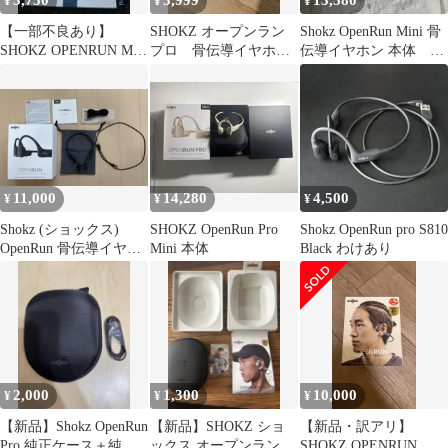
3,750
3,999
13,580
¥
¥
¥
【一部不良あり】
SHOKZ オープンラン
Shokz OpenRun Mini 骨
SHOKZ OPENRUN Mini
プロ 骨伝導イヤホン
伝導イヤホン 本体 ブ
骨伝導イヤホン
本体 ブラック mini
ルー 青
11,000
14,280
4,500
¥
¥
¥
Shokz (ショックス)
SHOKZ OpenRun Pro
Shokz OpenRun pro S810
OpenRun 骨伝導イヤホ
Mini 本体
Black わけあり
ン ワイヤレスイヤホン
2,000
1,300
10,000
¥
¥
¥
【新品】Shokz OpenRun
【新品】SHOKZ ショ
【新品・訳アリ】
Pro 純正ケース＋純正
ックス オープンランプ
SHOKZ OPENRUN 骨