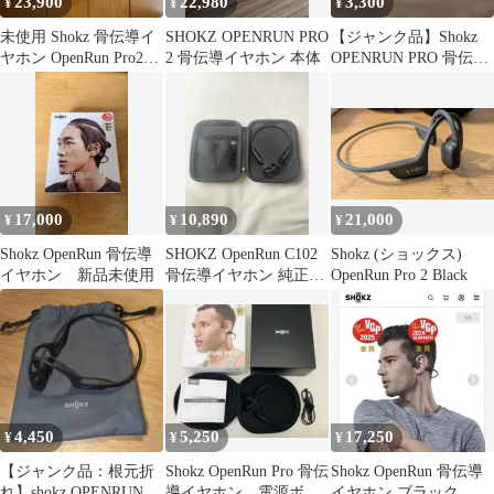
23,900
22,980
3,300
¥
¥
¥
未使用 Shokz 骨伝導イ
SHOKZ OPENRUN PRO
【ジャンク品】Shokz
ヤホン OpenRun Pro2
2 骨伝導イヤホン 本体
OPENRUN PRO 骨伝導
mini S821
イヤホン
17,000
10,890
21,000
¥
¥
¥
Shokz OpenRun 骨伝導
SHOKZ OpenRun C102
Shokz (ショックス)
イヤホン 新品未使用
骨伝導イヤホン 純正ケ
OpenRun Pro 2 Black
ース充電ケーブル付き
4,450
5,250
17,250
¥
¥
¥
【ジャンク品：根元折
Shokz OpenRun Pro 骨伝
Shokz OpenRun 骨伝導
れ】shokz OPENRUN
導イヤホン 電源ボタ
イヤホン ブラック