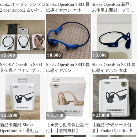
shokz オープンランプロ
Shokz OpenRun S803 骨
Shokz OpenRun 新品、
2 openrunpro2 白い外箱
伝導イヤホン 本体
未使用未開封、ブラッ
汚れ有り 湘南台店
クお得品
5,500
8,888
3,800
¥
¥
¥
SHOKZ OpenRun S803
Shokz OpenRun S803 骨
Shokz OpenRun S803 骨
骨伝導イヤホン ブラッ
伝導イヤホン
伝導イヤホン 本体 ブ
ク ジャンク品
ルー
23,900
10,780
23,000
¥
¥
¥
新品未開封 Shokz
【★安心動作保証期間
【新品/予備ケース付
OpenRunPro2 通勤もジ
付】【送料無料】
き】Shokz OpenRun Pro
ムもスマートにこなす
SHOKZ OPENRUN PRO
2 骨伝導イヤホン