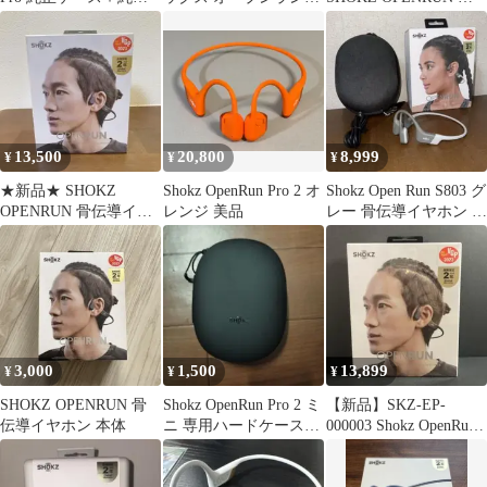
充電ケーブル セット
ロ2 大迫モデル ケー
伝導イヤホン ブルー
ス、カード
13,500
20,800
8,999
¥
¥
¥
★新品★ SHOKZ
Shokz OpenRun Pro 2 オ
Shokz Open Run S803 グ
OPENRUN 骨伝導イヤ
レンジ 美品
レー 骨伝導イヤホン お
ホン S803 本体
まけ付き
3,000
1,500
13,899
¥
¥
¥
SHOKZ OPENRUN 骨
Shokz OpenRun Pro 2 ミ
【新品】SKZ-EP-
伝導イヤホン 本体
ニ 専用ハードケース
000003 Shokz OpenRun
（ケースのみ）
骨伝導イヤホン