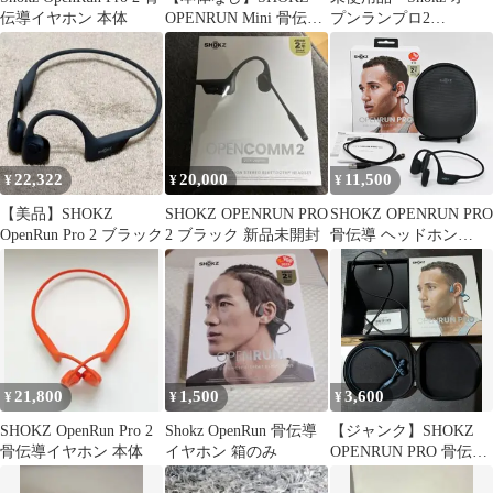
伝導イヤホン 本体
OPENRUN Mini 骨伝導
プンランプロ2
イヤホン
openrunpro2
22,322
20,000
11,500
¥
¥
¥
【美品】SHOKZ
SHOKZ OPENRUN PRO
SHOKZ OPENRUN PRO
OpenRun Pro 2 ブラック
2 ブラック 新品未開封
骨伝導 ヘッドホン
Bluetooth 5.1 ハイエン
ドモデル ブラック 10時
間連続再生 オープンラ
ン プロ ショックス
R2608-078
21,800
1,500
3,600
¥
¥
¥
SHOKZ OpenRun Pro 2
Shokz OpenRun 骨伝導
【ジャンク】SHOKZ
骨伝導イヤホン 本体
イヤホン 箱のみ
OPENRUN PRO 骨伝導
ワイヤレスイヤホン