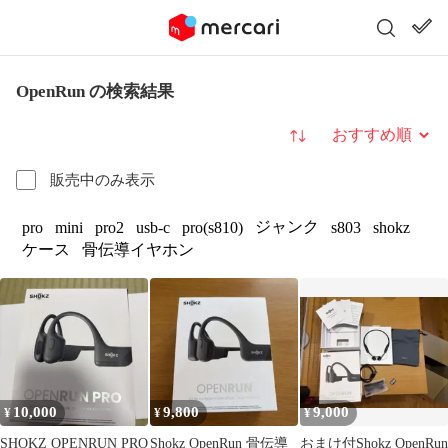
OpenRun の検索結果
並び替え
販売中のみ表示
ジャンク
pro
mini
pro2
usb-c
pro(s810)
s803
shokz
ケース
骨伝導イヤホン
10,000
9,800
9,000
¥
¥
¥
SHOKZ OPENRUN PRO
Shokz OpenRun 骨伝導
おまけ付Shokz OpenRun