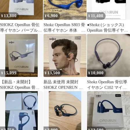
13,800
6,900
11,400
¥
¥
¥
SHOKZ OpenRun 骨伝
Shokz OpenRun S803 骨
●Shokz (ショックス)
導イヤホン パープル
伝導イヤホン 本体 ブ
OpenRun 骨伝導イヤホ
S803
ルー
ン
15,099
13,500
10,000
¥
¥
¥
【新品・未開封】
新品 未使用 未開封
Shokz OpenRun 骨伝導
SHOKZ OpenRun 骨伝
SHOKZ OPENRUN 骨
イヤホン C102 マイク
導イヤホン S803 パー
伝導イヤホン ブラック
付 黒（超美品）
プル