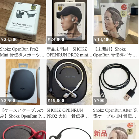
一台
骨伝導イヤホン ベージ
ュ S810
23,500
24,800
13,400
¥
¥
¥
Shokz OpenRun Pro2
新品未開封 SHOKZ
【未開封】Shokz
Mini 骨伝導スポーツイ
OPENRUN PRO2 mini
OpenRun 骨伝導イヤホ
ヤホン ブラック
大迫傑 納品書付
ン SKZ-EP-000003
2,500
19,800
700
¥
¥
¥
【ケースとケーブルの
SHOKZ OPENRUN
Shokz OpenRun After 充
み】Shokz OpenRun Pro
PRO2 大迫 骨伝導イ
電ケーブル 1M 骨伝導
2 専用ケース
ヤホン 本体
イヤホン