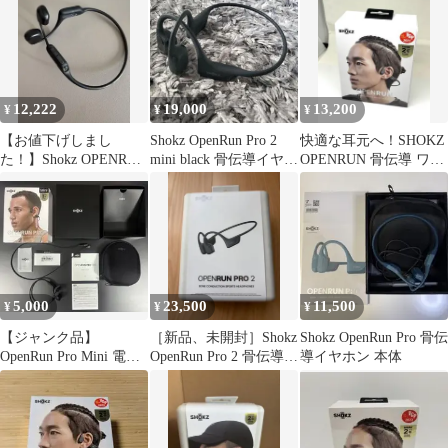
12,222
19,000
13,200
¥
¥
¥
【お値下げしまし
Shokz OpenRun Pro 2
快適な耳元へ！SHOKZ
た！】Shokz OPENRUN
mini black 骨伝導イヤホ
OPENRUN 骨伝導 ワイ
PRO 骨伝導イヤホン
ン
ヤレス イヤホン 黒
5,000
23,500
11,500
¥
¥
¥
【ジャンク品】
［新品、未開封］Shokz
Shokz OpenRun Pro 骨伝
OpenRun Pro Mini 電源
OpenRun Pro 2 骨伝導イ
導イヤホン 本体
ボタン破損【保証期間
ヤホン ブラック
外】