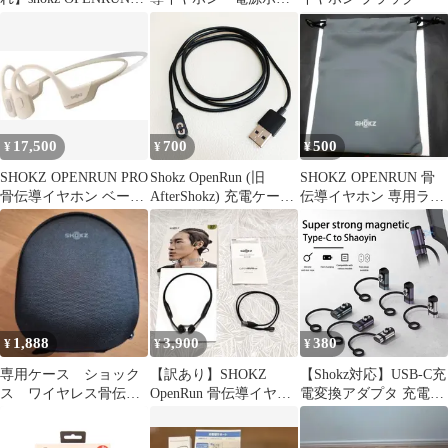
mini ブラック
ン難有ジャンク品
17,500
700
500
¥
¥
¥
SHOKZ OPENRUN PRO
Shokz OpenRun (旧
SHOKZ OPENRUN 骨
骨伝導イヤホン ベージ
AfterShokz) 充電ケーブ
伝導イヤホン 専用ラバ
ュ
ル 1M 骨伝導イヤホン
ーポーチ
Aftershokz Aeropex
Shokz OpenRun Pro
OpenComm Shokz
OpenRun Mini Shokz
1,888
3,900
380
¥
¥
¥
専用ケース ショック
【訳あり】SHOKZ
【Shokz対応】USB-C充
ス ワイヤレス骨伝導
OpenRun 骨伝導イヤホ
電変換アダプタ 充電器
イヤホン オープンラ
ン 作動確認済み
｜2Pin/4Pin選択｜骨伝
ン プロ
導ヘッドホン用｜ゴム