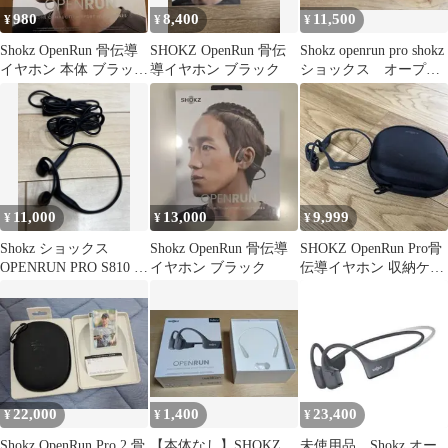
980
8,400
11,500
¥
¥
¥
Shokz OpenRun 骨伝導
SHOKZ OpenRun 骨伝
Shokz openrun pro shokz
イヤホン 本体 ブラック
導イヤホン ブラック
ショックス オープン
の入れ物
ランプロ
11,000
13,000
9,999
¥
¥
¥
Shokz ショックス
Shokz OpenRun 骨伝導
SHOKZ OpenRun Pro骨
OPENRUN PRO S810 骨
イヤホン ブラック
伝導イヤホン 収納ケー
伝導イヤホン
ス付き
22,000
1,400
23,400
¥
¥
¥
Shokz OpenRun Pro 2 骨
【本体なし】SHOKZ
未使用品 Shokz オー