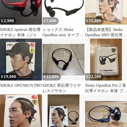
2,900
7,600
15,400
¥
¥
¥
SHOKZ openrun 骨伝導
ショックス Shokz
【新品未使用】Shokz
イヤホン 本体（ジャン
OpenRun mini オープン
OpenRun S803 骨伝導イ
ク品）
ラン 骨伝導イヤホン ワ
ヤホン ブラック 黒
イヤレス S803 コズミ
ックブラック
19,000
12,000
22,500
¥
¥
¥
SHOKZ OPENRUN PRO
SHOKZ 骨伝導ワイヤ
Shokz OpenRun Pro 2 骨
レスイヤホン
伝導イヤホン 本体 ブラ
ック