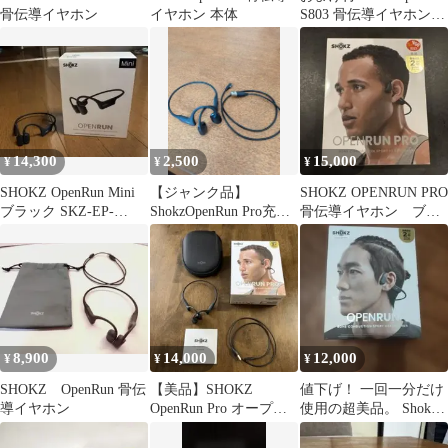
骨伝導イヤホン
イヤホン 本体
S803 骨伝導イヤホン
bluetooth
14,300
2,500
15,000
¥
¥
¥
SHOKZ OpenRun Mini
【ジャンク品】
SHOKZ OPENRUN PRO
ブラック SKZ-EP-
ShokzOpenRun Pro充電
骨伝導イヤホン ブラ
000038
ケーブル付き
ック
8,900
14,000
12,000
¥
¥
¥
SHOKZ OpenRun 骨伝
【美品】SHOKZ
値下げ！ 一回一分だけ
導イヤホン
OpenRun Pro オープン
使用の超美品。 Shokz
ランプロ 骨伝導イヤホ
OPENRUN 骨伝導イヤ
ン
ホン