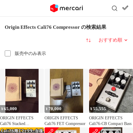
Origin Effects Cali76 Compressor の検索結果
並び替え
販売中のみ表示
65,000
70,000
55,555
¥
¥
¥
ORIGIN EFFECTS
ORIGIN EFFECTS
ORIGIN EFFECTS
Cali76 Stacked
Cali76 FET Compressor
Cali76-CB Compact Bass
Compressor