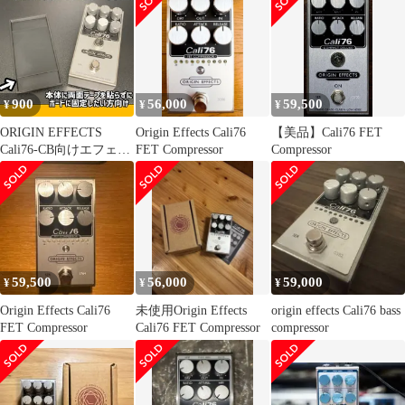
900
56,000
59,500
¥
¥
¥
ORIGIN EFFECTS
Origin Effects Cali76
【美品】Cali76 FET
Cali76-CB向けエフェク
FET Compressor
Compressor
ター台座
59,500
56,000
59,000
¥
¥
¥
Origin Effects Cali76
未使用Origin Effects
origin effects Cali76 bass
FET Compressor
Cali76 FET Compressor
compressor