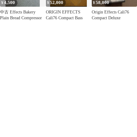
4,500
52,000
58,000
¥
¥
¥
中古 Effects Bakery
ORIGIN EFFECTS
Origin Effects Cali76
Plain Bread Compressor
Cali76 Compact Bass
Compact Deluxe