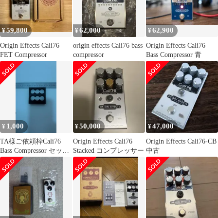
59,800
62,000
62,900
¥
¥
¥
Origin Effects Cali76
origin effects Cali76 bass
Origin Effects Cali76
FET Compressor
compressor
Bass Compressor 青
1,000
50,000
47,000
¥
¥
¥
TA様ご依頼枠Cali76
Origin Effects Cali76
Origin Effects Cali76-CB
Bass Compressor セッテ
Stacked コンプレッサー
中古
ィングセーバー