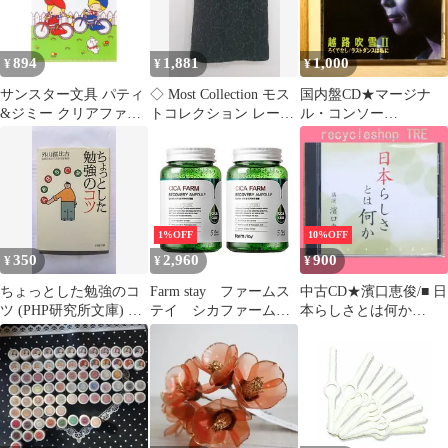
様組立品 刈り払い機
894
1,881
1,000
¥
¥
¥
サンスター文具 パティ
◇ Most Collection モス
国内盤CD★マージナ
&ジミー クリアファイ
トコレクション レース
ル・コンソー
ル A5 3P レトロ 書類整
膝丈 タイト スカート
ト/Marginal Consort■ (無
理 収納 ファイル 3ポケ
サイズS ブラック レデ
題)
ットファイル 772967
ィース P
【TPS104/498800849673
【1212260004967】
4】Q70841
1%OFF
10%OFF
350
2,960
900
¥
¥
¥
ちょっとした勉強のコ
Farm stay ファームス
中古CD★濱口恵俊/■ 日
ツ (PHP研究所文庫) 外
テイ シカファーム
本らしさとは何か
山滋比古 中古
リカバリーアンプル
【FZCZ41897/00053654
9784569671253 送料無
250ml 2個セット
0101P】G02967
料
『オールインワン化粧
品』
［8809674690355-2p］