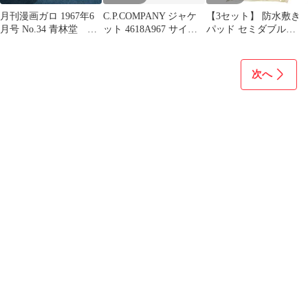
月刊漫画ガロ 1967年6
C.P.COMPANY ジャケ
【3セット】 防水敷き
月号 No.34 青林堂 つ
ット 4618A967 サイズ
パッド セミダブル
げ義春他
52
120×205cm ベージュ
【pto】
次へ