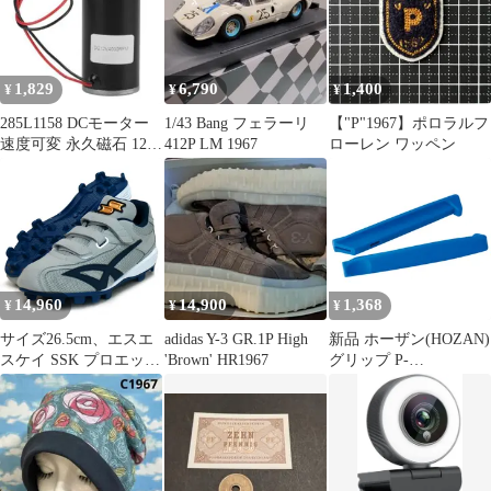
1,829
6,790
1,400
¥
¥
¥
285L1158 DCモーター
1/43 Bang フェラーリ
【"P"1967】ポロラルフ
速度可変 永久磁石 12V
412P LM 1967
ローレン ワッペン
4000rpm
14,960
14,900
1,368
¥
¥
¥
サイズ26.5cm、エスエ
adidas Y-3 GR.1P High
新品 ホーザン(HOZAN)
スケイ SSK プロエッジ
'Brown' HR1967
グリップ P-
V ベースボールシュー
960/963/967/968用 P-
ズ（ポイントスパイ
960-2
ク） 26AW (ESF4263V-
9670)