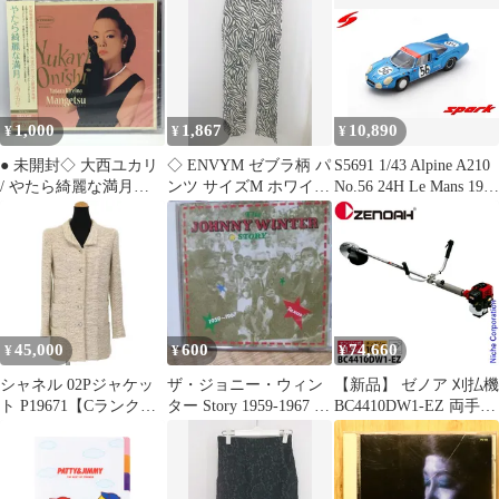
ラック ビッグシルエッ
ト RUE MADAME
TEE L
1,000
1,867
10,890
¥
¥
¥
● 未開封◇ 大西ユカリ
◇ ENVYM ゼブラ柄 パ
S5691 1/43 Alpine A210
/ やたら綺麗な満月
ンツ サイズM ホワイト
No.56 24H Le Mans 1967
(CD) PVCP-9671 宇崎竜
系 ブラック レディース
G. Larrousse- P. Depailler
童、阿木燿子 アロージ
P 【1302220004967】
ャズオーケストラ
45,000
600
74,660
¥
¥
¥
シャネル 02Pジャケッ
ザ・ジョニー・ウィン
【新品】 ゼノア 刈払機
ト P19671【Cランク】
ター Story 1959-1967 国
BC4410DW1-EZ 両手ハ
【中古】
内製造発売盤
ンドル・トリガーレバ
ー 967217402 草刈り機
草刈機 刈払機 刈払い機
芝刈機 エンジン式 お客