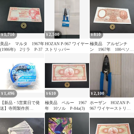
S/P
1,710
2,500
810
¥
¥
¥
美品+ マルタ 1967年
HOZAN P-967 ワイヤー
極美品 アルゼンチ
(1986年) 2リラ P-37
ストリッパー
ン 1967年 100ペソ
P-277(2)
1,496
610
2,100
¥
¥
¥
【新品・5営業日で発
極美品 ペルー 1967
ホーザン HOZAN P-
送】寺岡製作所
年 10ソル P-84a(3)
967 ワイヤーストリッ
4103B50X25TERAOKA
パー
P-カットテープ
NO.4103 50mm×25M 青
7939671