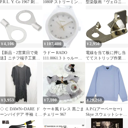
P.R.L. Y. Co 1967 刺繍
1080P ストリーミング
型染版画『ヴェロニカ
コットンニット
マイクとライト付き
のハンカチ』9/10
4,106
107,400
2,950
¥
¥
¥
【新品・2営業日で発
ラドー RADO
電線を当て板に押し当
送】ニチフ端子工業
111.0061.3 トゥルー
ててストリップ作業す
R814ニチフ 裸圧着端子
12Pダイヤ デイト クォ
ることで毎回同じ長さ
R形(50P)7896735
ーツ レディース 良品
でストリップができる
_967817
ストリップゲージ P-
919 ホーザン(HOZAN)
3,953
7,100
29,260
¥
¥
¥
◇ ⊂ DAWN×DARE ド
ケーキ風ドレス 黒ごま
A.P.C(アーペーセー)
ーンバイデア 半袖 ミニ
チェリー 967
Skye スウェットシャツ
丈 ワンピース サイズ36
23233-1-96721
ブラック レディース P