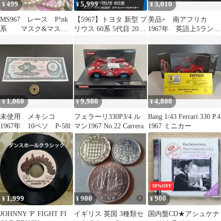
499
5,999
3,010
¥
¥
¥
MS967 レース P!nk
【5967】トヨタ 新型 プ
美品+ 南アフリカ
系 マスク&マスク
リウス 60系 5代目 2023
1967年 英語上5ラン
カバー
年1月〜 リアバンパー
ド P-111b
プロテクター ガーニッ
シュ 傷付き防止 ステン
レス製 内装 カスタム
パーツ 1P
1,060
9,980
4,800
¥
¥
¥
未使用 メキシコ
フェラーリ330P3/4 ル
Bang 1/43 Ferrari 330 P.4
1967年 10ペソ P-58l
マン1967 No.22 Carrera
1967 ミニカー
10%OFF
1,999
900
900
¥
¥
¥
JOHNNY 'P' FIGHT FI
イギリス 英国 3種類セ
国内盤CD★アシュケナ