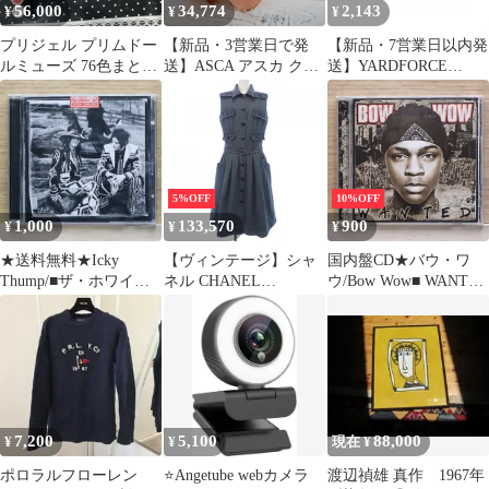
56,000
34,774
2,143
¥
¥
¥
プリジェル プリムドー
【新品・3営業日で発
【新品・7営業日以内発
ルミューズ 76色まとめ
送】ASCA アスカ クリ
送】YARDFORCE
て ほぼ未使用! プリア
ア椿ピック(1袋6本入)
2900000896796 コード
ンファ
(A-39671-014P)【入
レス24V草刈機ナイロ
数:24】
ン替刃10P【キャンセル
不可】【沖縄離島販売
不可】
5%OFF
10%OFF
1,000
133,570
900
¥
¥
¥
★送料無料★Icky
【ヴィンテージ】シャ
国内盤CD★バウ・ワ
Thump/■ザ・ホワイ
ネル CHANEL
ウ/Bow Wow■ WANTED
ト・ストライプス/The
P17124V09672 01P ワン
【SICP877/45473660219
White
ピース
67】L03900
Stripes【0093624996712/
1629402】G04039
7,200
5,100
88,000
¥
¥
現在 ¥
ポロラルフローレン
⭐Angetube webカメラ
渡辺禎雄 真作 1967年