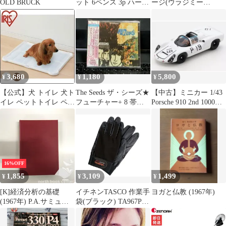
OLD BRUCK
ット 6ペンス 3p ハーフ
ージ(ウラジミー
ペニーコイン 1967年
ル)/Vladimir Ashkenazy■
ラフマニノフ:P協奏曲
第2番
【POCL6009/498800523
3967】K01494
3,680
1,180
5,800
¥
¥
¥
【公式】犬 トイレ 犬ト
The Seeds ザ・シーズ★
【中古】ミニカー 1/43
イレ ペットトイレ ペッ
フューチャー+ 8 帯付
Porsche 910 2nd 1000Km
トトレー シーツぴたっ
き 1967
Nurburgring 1967 P.
とトレー トレー シーツ
Hawkins - G. Koch #19
ワイド P-SPTW アイリ
[SG819]
スオーヤマ
16%OFF
1,855
3,109
1,499
¥
¥
¥
[K]経済分析の基礎
イチネンTASCO 作業手
ヨガと仏教 (1967年)
(1967年) P.A.サミュエ
袋(ブラック) TA967PA-
ルソン; 佐藤 隆三
3K