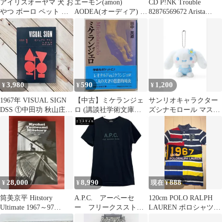
アイリスオーヤマ 犬 お
エーモン(amon)
CD P!NK Trouble
やつ ボーロ ペット 野
AODEA(オーディア) 車
82876569672 Arista
菜風味 500g チーズ入り
速配線カプラー トヨ
/00110
サクッとおいしい
タ・ダイハツ・スズキ
4967576453646 新品 P-
車用 5P 4967 販売ルー
CBV500 【WJ227】
ト限定品
3,980
590
1,200
¥
¥
¥
1967年 VISUAL SIGN
【中古】ミケランジェ
サンリオキャラクター
DSS ①中田功 秋山庄太
ロ (講談社学術文庫
ズシナモロール マスコ
郎 ピクトグラム
967)／田中 英道／講談
ットホルダー(カオハ
社
ナ) 259675
28,000
8,990
888
¥
¥
現在 ¥
筒美京平 Hitstory
A.P.C. アーペーセ
120cm POLO RALPH
Ultimate 1967～97
ー フリークスストア
LAUREN ポロシャツ
CDBOX９枚組
別注 24233-1-96751 ブ
1967