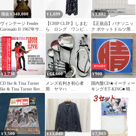
340,000
1,699
1,682
現在 ¥
¥
¥
ヴィンテージ Fender
【CHIP CLİP 】しまむ
【正規品】パナソニッ
Coronado II 1967年サン
ら ロング ワンピー
ク ポケットドルツ用歯
バースト
ス ノースリーブ 花
間ブラシ 10本入 白
柄 総柄
EW0967-
10%OFF
1,738
64,600
900
¥
¥
¥
CD Ike & Tina Turner
メンズ右利き初心者
国内盤CD★イーティー
Ike & Tina Turner Revue
用 ヤマハ
キング/ET-KING■ 晴レ
Live 1964 & 1967
YAMAHA ゴルフクラ
ルヤ
PCD3029 P-Vine Records
ブセット W-2967
【UPCH5521/498800549
紙ジャケ /00110
7666】G01967
3,500
13,040
7,983
¥
¥
¥