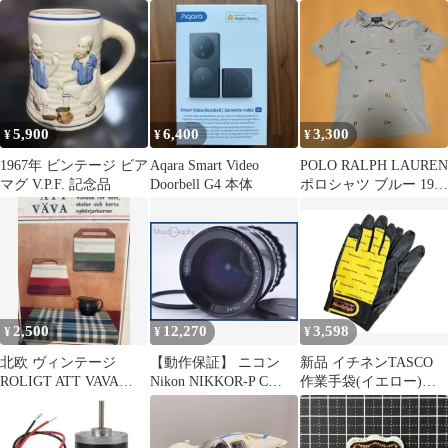
トミニカー P-6
B-002967 ×2P 純正交換
プ トラック ダッシ
用部品 THERMOS ステ
ュ デフロスター ベ
ンレスランチジャー用
ント 左側 新品 1967
替えゴムパッキン JLO
1968 1969 1970 1971
JBA JBD JLQ JLS JLW
1972
JLX【ネコポス】
5,900
6,400
3,300
¥
¥
¥
1967年 ビンテージ ビア
Aqara Smart Video
POLO RALPH LAUREN
マグ V.P.F. 記念品
Doorbell G4 本体
ポロシャツ ブルー 1967
エンブレム140
2,500
12,270
3,598
¥
¥
¥
北欧 ヴィンテージ
【動作保証】 ニコン
新品 イチネンTASCO
ROLIGT ATT VAVA
Nikon NIKKOR-P C
作業手袋(イエロー)
1967 スウェーデン
200mm F4 前キャップ&
TA967PA-2Y
レンズフィルター付 同
梱無料 #my967