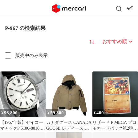
P-967 の検索結果
並び替え
販売中のみ表示
96,800
59,800
400
¥
¥
¥
【1967年製】セイコー
カナダグース CANADA
リザード P MEGA プロ
マチックP 5106-8010 33
GOOSE レディース ダ
モカードパック第2弾
石 自動巻き 稼働品
ウンジャケット 7967JL
045/M-P 0967