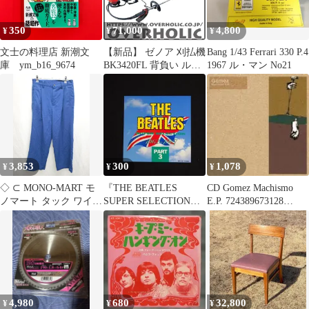
350
71,000
4,800
¥
¥
¥
文士の料理店 新潮文
【新品】 ゼノア 刈払機
Bang 1/43 Ferrari 330 P.4
庫 ym_b16_9674
BK3420FL 背負い ルー
1967 ル・マン No21
プハンドル 967028003
草刈り機 草刈機 刈払機
刈払い機 芝刈機 エンジ
ン式
3,853
300
1,078
¥
¥
¥
◇ ⊂ MONO-MART モ
『THE BEATLES
CD Gomez Machismo
ノマート タック ワイド
SUPER SELECTION
E.P. 724389673128
パンツ サイズS ブルー
1962-1967 P
VIRGIN /00110
メンズ P
【1409090039676】
4,980
680
32,800
¥
¥
¥