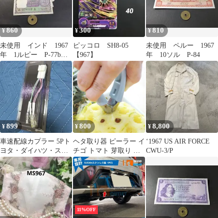
860
300
810
¥
¥
¥
未使用 インド 1967
ピッコロ SH8-05
未使用 ペルー 1967
年 1ルピー P-77b
【967】
年 10ソル P-84
連番5枚
899
800
8,800
¥
¥
¥
車速配線カプラー 5Pト
ヘタ取り器 ピーラー イ
‘1967 US AIR FORCE
ヨタ・ダイハツ・スズ
チゴ トマト 芽取り フ
CWU-3/P
キ車用 2085 4967
ルーツ パイナップルカ
ッター じゃがいも 簡単
青青P_3 [ID:9676]
11%OFF