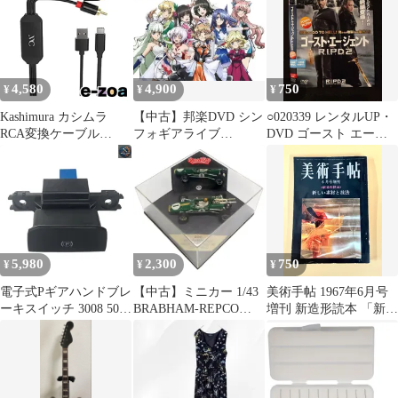
【1410230029679】
4,580
4,900
750
¥
¥
¥
Kashimura カシムラ
【中古】邦楽DVD シン
○020339 レンタルUP・
RCA変換ケーブル
フォギアライブ
DVD ゴースト エージ
Type-C専用 KD-227
2020→2022
ェント R.I.P.D.2 9670
(2539670)
※ケース無
5,980
2,300
750
¥
¥
¥
電子式Pギアハンドブレ
【中古】ミニカー 1/43
美術手帖 1967年6月号
ーキスイッチ 3008 5008
BRABHAM-REPCO
増刊 新造形読本 「新し
C4- パーキングコント
BT24 WINNER
い素材と技法」
ロールユニット
CANADIAN G.P.1967
96782770ZD
#1(グリーン×ゴールド)
[Q4042]