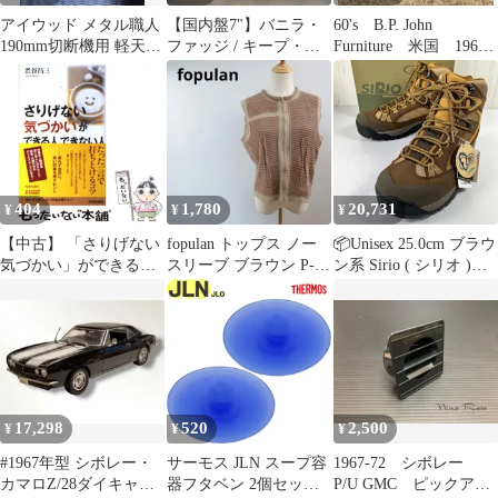
アイウッド メタル職人
【国内盤7"】バニラ・
60's B.P. John
190mm切断機用 軽天・
ファッジ / キープ・ミ
Furniture 米国 1967
軟鉄用チップソー
ー・ハンギング・オン
年製の古いチェア
No99672
1967年
404
1,780
20,731
¥
¥
¥
【中古】 「さりげない
fopulan トップス ノー
📦️Unisex 25.0cm ブラウ
気づかい」ができる人
スリーブ ブラウン P-
ン系 Sirio ( シリオ )
できない人 (青春新書
967
P.F.302 P.F.302 25.0cm
PLAY BOOKS P-967) /
302NEW マロン
渋谷昌三 / 青春出版社
z00056967 マロン ハイ
キングシューズ フット
ウェア
17,298
520
2,500
¥
¥
¥
#1967年型 シボレー・
サーモス JLN スープ容
1967-72 シボレー
カマロZ/28ダイキャス
器フタベン 2個セット
P/U GMC ピックアッ