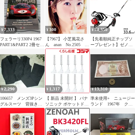
7,333
300
74,350
¥
¥
¥
フェラーリ330P4 1967
【7967】 小芝風花さ
【先着順純正チップソ
PART1&PART2 2冊セッ
ん anan No.2505 切
ープレゼント】ゼノア
ト
り抜き
背負式エンジン草刈り
機 BK3420FL (ループハ
ンドル/フロートエンジ
ン) 967028002 [エンジ
ン式 刈払い機 草刈機]
2,290
1,317
13,310
¥
¥
¥
106657 メンズ3Pシン
【 新品 未開封 】 パナ
準未使用+ ニュージー
グルスーツ 背抜き
ソニック ポケットドル
ランド 1967年 クッ
グレー 967
ツ用 歯間ブラシ（１０
ク船長 10シリング
本入） EW0967‐W (白)
P-158d
未使用 送料無料