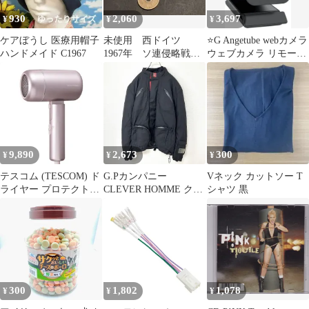
930
2,060
3,697
¥
¥
¥
ケアぼうし 医療用帽子
未使用 西ドイツ
⭐️G Angetube webカメラ
ハンドメイド C1967
1967年 ソ連侵略戦争
ウェブカメラ リモート
予備紙幣 10ペニヒ
G53
未発行 P-26
9,890
2,673
300
¥
¥
¥
テスコム (TESCOM) ド
G.Pカンパニー
Vネック カットソー T
ライヤー プロテクトイ
CLEVER HOMME クレ
シャツ 黒
オン 大風量 低温 [ ケア
バーオム バイカージャ
モード搭載 ] ツヤ髪 ダ
ケット 防寒 ブルゾン
メージが気になる髪を
x896737ss
いたわる 軽量 コード長
1.7m ラク抜きプラグ
パール ピンク TD462A-
P/Epms b9675745
300
1,802
1,078
¥
¥
¥