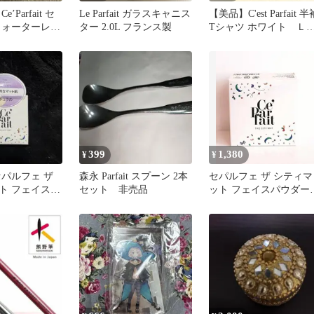
’Parfait セ
Le Parfait ガラスキャニス
【美品】C'est Parfait 半
ウォーターレス
ター 2.0L フランス製
Tシャツ ホワイト Ｌ
 化粧液
イズ カジュアル
399
1,380
¥
¥
it セパルフェ ザ
森永 Parfait スプーン 2本
セパルフェ ザ シティマ
ト フェイスパ
セット 非売品
ット フェイスパウダー
チュラル
15g