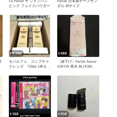
Ce Parfait ザ シャンパン
Parfait 日本製ナースサン
ピンク フェイスパウダー
ダル Mサイズ
8,900
980
¥
¥
T
セパルフェ コンブチャ
〔値下げ〕Parfait Amour
クレンズ 720ml 2本セッ
SAVON 香水 BLOOM
ト
ARIA
360
950
¥
¥