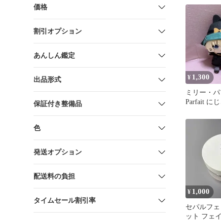
価格
割引オプション
あんしん鑑定
1,300
¥
出品形式
ミリー・パフェ
Parfait
保証付き整備品
ぱぺ にじ
色
発送オプション
配送料の負担
1,000
¥
タイムセール割引率
セパルフェ
ット フェ