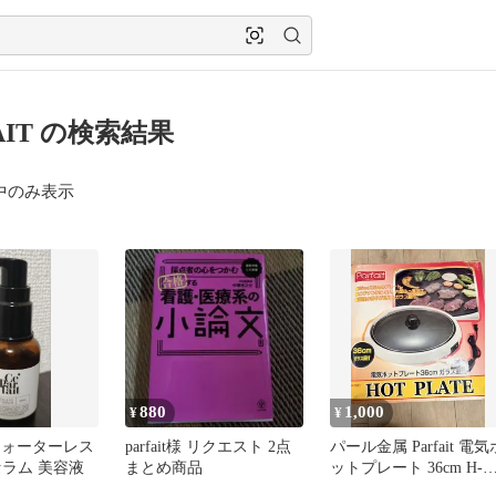
AIT の検索結果
中のみ表示
880
1,000
¥
¥
it ウォーターレス
parfait様 リクエスト 2点
パール金属 Parfait 電気
セラム 美容液
まとめ商品
ットプレート 36cm H-
7931