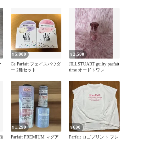
5,000
2,500
¥
¥
ァ
Ce Parfait フェイスパウダ
JILLSTUART guilty parfait
ー 2種セット
time オードトワレ
1,299
600
¥
¥
美顔
Parfait PREMIUM マグア
Parfait ロゴプリント フレ