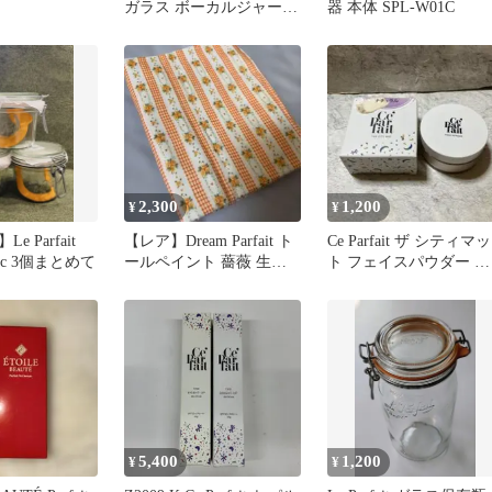
し
ガラス ボーカルジャー
器 本体 SPL-W01C
1000ml
2,300
1,200
¥
¥
 Parfait
【レア】Dream Parfait ト
Ce Parfait ザ シティマッ
00cc 3個まとめて
ールペイント 薔薇 生地
ト フェイスパウダー ナ
布 オレンジ
チュラル
5,400
1,200
¥
¥