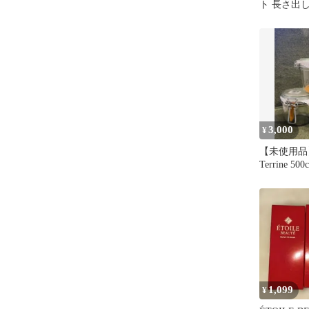
ト 長さ出
3,000
¥
【未使用品】Le
Terrine 5
1,099
¥