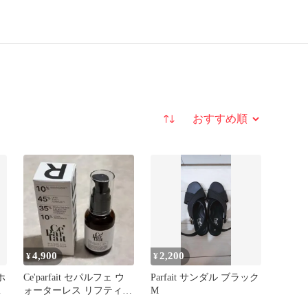
並び替え
4,900
2,200
¥
¥
ホ
Ce'parfait セパルフェ ウ
Parfait サンダル ブラック
ォーターレス リフティ
M
セラム 30mL