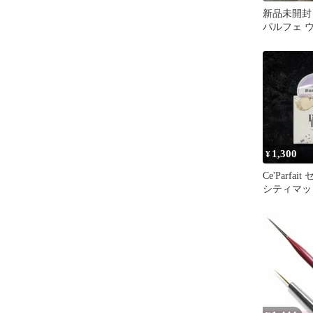
新品未開封 Ce
パルフェ 
バウンシー
1,300
¥
Ce'Parfa
シティマッ
ウダー ナ