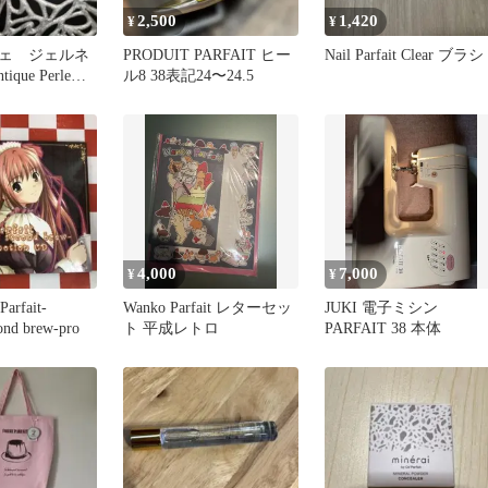
2,500
1,420
¥
¥
ェ ジェルネ
PRODUIT PARFAIT ヒー
Nail Parfait Clear ブラシ
ique Perle
ル8 38表記24〜24.5
4,000
7,000
¥
¥
rfait-
Wanko Parfait レターセッ
JUKI 電子ミシン
cond brew-pro
ト 平成レトロ
PARFAIT 38 本体