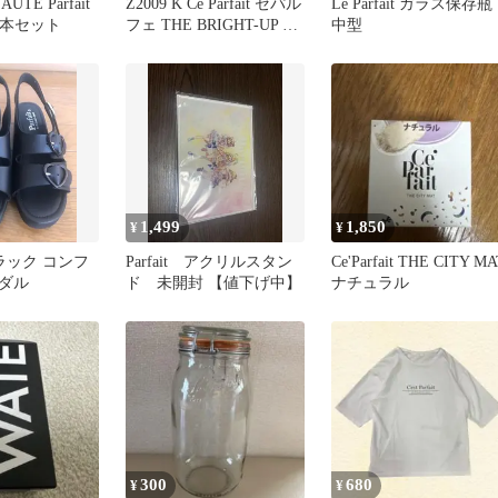
AUTÉ Parfait
Z2009 K Ce Parfait セパル
Le Parfait ガラス保存瓶
m 2本セット
フェ THE BRIGHT-UP BB
中型
クリーム ナチュラルオー
クル 20g SPF50+ PA+++
計2点セット【赤字覚
悟】
1,499
1,850
¥
¥
s ブラック コンフ
Parfait アクリルスタン
Ce'Parfait THE CITY MA
ダル
ド 未開封 【値下げ中】
ナチュラル
300
680
¥
¥