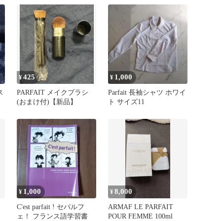
425
1,000
¥
¥
ス
PARFAIT メイクブラシ
Parfait 長袖シャツ ホワイ
(おまけ付)【新品】
ト サイズ11
1,000
8,000
¥
¥
C'est parfait ! セパルフ
ARMAF LE PARFAIT
ェ！ フランス語学習書
POUR FEMME 100ml