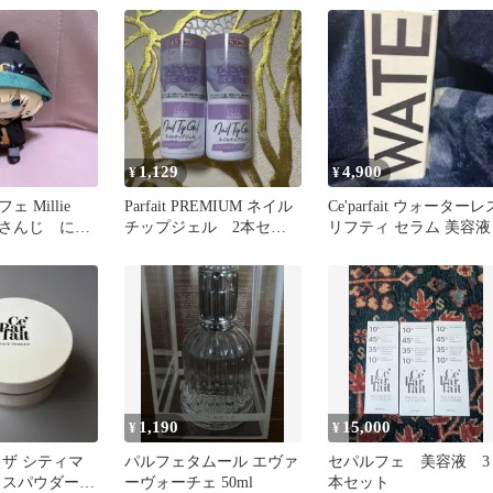
1,129
4,900
¥
¥
 Millie
Parfait PREMIUM ネイル
Ce'parfait ウォーターレ
 にじさんじ にじ
チップジェル 2本セッ
リフティ セラム 美容液
ぱぺっと
ト
1,190
15,000
¥
¥
 ザ シティマ
パルフェタムール エヴァ
セパルフェ 美容液 3
イスパウダー
ーヴォーチェ 50ml
本セット