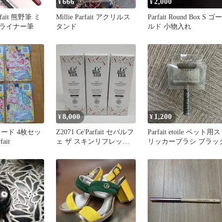
666
2,000
¥
¥
rfait 熊野筆 ミ
Millie Parfait アクリルス
Parfait Round Box S ゴー
ライナー筆
タンド
ルド 小物入れ
8,000
1,200
¥
¥
ード 4枚セッ
Z2071 Ce'Parfait セパルフ
Parfait etoile ペット用ス
fait
ェ ザ スキンリフレッシ
リッカーブラシ ブラッ
ュ クレンジング ジェル
180g 計3点セット【赤字
覚悟】