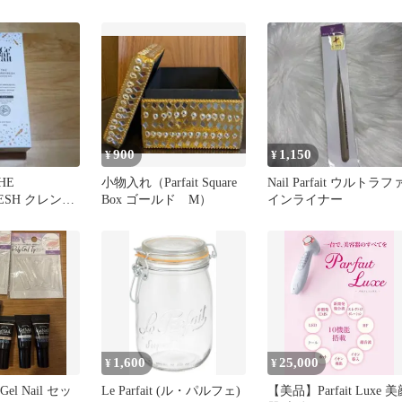
900
1,150
¥
¥
THE
小物入れ（Parfait Square
Nail Parfait ウルトラフ
RESH クレンジ
Box ゴールド M）
インライナー
1,600
25,000
¥
¥
y Gel Nail セッ
Le Parfait (ル・パルフェ)
【美品】Parfait Luxe 