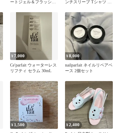
ートジェル＆フラッシュ
ンチスリーブ Tシャツ ホ
ジェル
ワイト
7,000
8,000
¥
¥
Ce'parfait ウォーターレス
nailparfait ネイルリペアベ
リフティ セラム 30mL
ース 2個セット
1,500
2,400
¥
¥