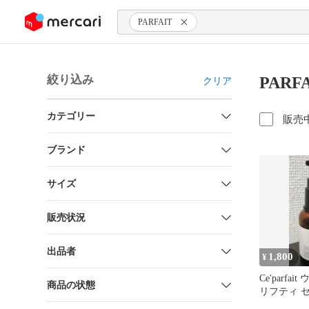
ンツにスキップ
PARFAIT
絞り込み
PARF
クリア
カテゴリー
販売
ブランド
サイズ
販売状況
出品者
1,800
¥
Ce'parfa
商品の状態
リフティ 