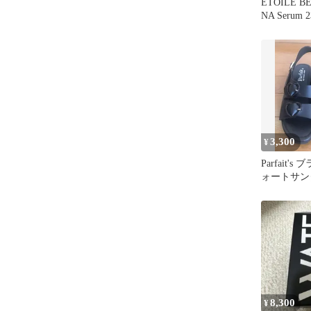
ÉTOILE BE
NA Seru
3,300
¥
Parfait'
ォートサン
8,300
¥