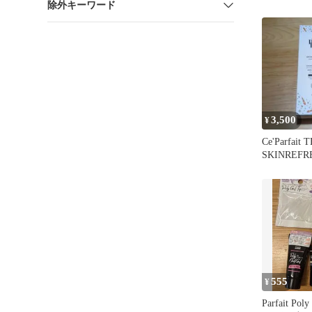
除外キーワード
15g
3,500
¥
Ce'Parfait 
SKINREF
ングジェル
555
¥
Parfait Pol