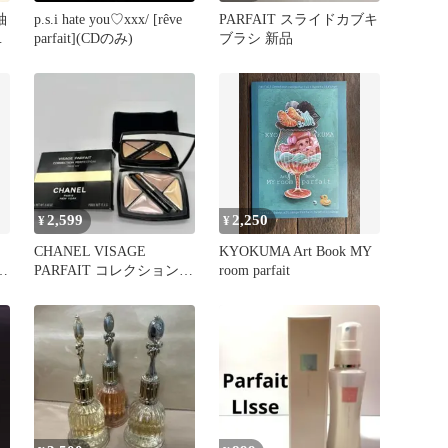
袖
p.s.i hate you♡xxx/ [rêve
PARFAIT スライドカブキ
サ
parfait](CDのみ)
ブラシ 新品
2,599
2,250
¥
¥
CHANEL VISAGE
KYOKUMA Art Book MY
PARFAIT コレクションパ
room parfait
ーフェクションパレット