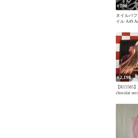
700
¥
ネイルパフ
イル A49 Ant
d'Or
2,198
¥
【R15585】Pa
chocolat se