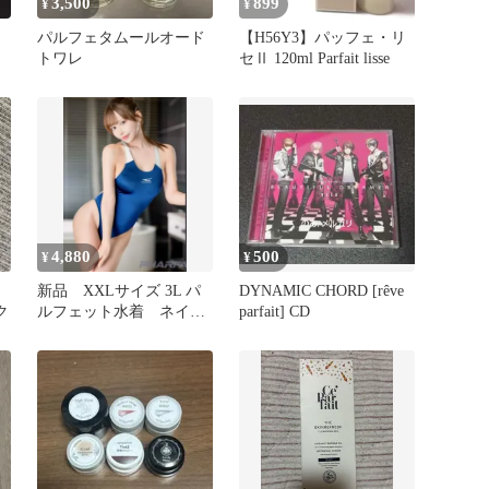
3,500
899
¥
¥
パルフェタムールオード
【H56Y3】パッフェ・リ
トワレ
セⅡ 120ml Parfait lisse
4,880
500
¥
¥
新品 XXLサイズ 3L パ
DYNAMIC CHORD [rêve
ク
ルフェット水着 ネイビ
parfait] CD
ー/ホワイト parfait