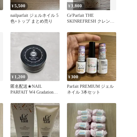
5,500
3,800
¥
¥
nailparfait ジェルネイル 5
Ce'Parfait THE
色+トップ まとめ売り
SKINREFRESH クレンジ
ングジェル
1,200
300
¥
¥
匿名配送★NAIL
Parfait PREMIUM ジェル
PARFAIT W4 Gradation
ネイル 3本セット
White