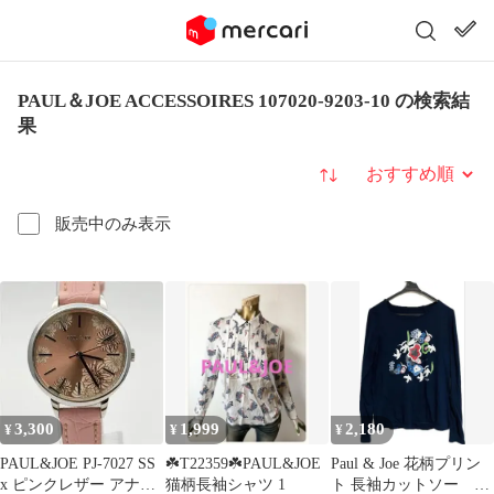
PAUL＆JOE ACCESSOIRES 107020-9203-10 の検索結
果
並び替え
販売中のみ表示
3,300
1,999
2,180
¥
¥
¥
PAUL&JOE PJ-7027 SS
☘️T22359☘️PAUL&JOE
Paul & Joe 花柄プリン
x ピンクレザー アナロ
猫柄長袖シャツ 1
ト 長袖カットソー ネ