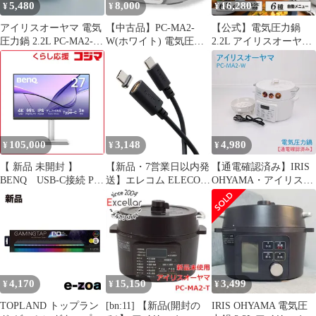
5,480
8,000
16,280
¥
¥
¥
アイリスオーヤマ 電気
【中古品】PC-MA2-
【公式】電気圧力鍋
圧力鍋 2.2L PC-MA2-W
W(ホワイト) 電気圧力
2.2L アイリスオーヤマ
ホワイト
鍋 2.2L
大容量 圧力鍋 鍋 炊飯
器 炊飯 米 白米 低温調
理 無水調理 圧力調理
簡単 手軽 コンパクト
ホワイト PC-MA2 安心
延長保証対象
105,000
3,148
4,980
¥
¥
¥
【 新品 未開封 】
【新品・7営業日以内発
【通電確認済み】IRIS
BENQ USB-C接続 PC
送】エレコム ELECOM
OHYAMA・アイリスオ
モニター ［27型 /
MPA-CCMA20BK マグ
ーヤマ・PC-MA2-W・
4K(3840×2160) / ワイド
ネット 充電ケーブル
電気圧力鍋・圧力調
/ 60Hz］ MA270UP 未
USB－C 60W PD対応
理・無水調理・低温調
使用 送料無料
着脱式コネクタ ブレー
理
カー内蔵 2m ブラック
MPACCMA20BK【沖縄
離島販売不可】
4,170
15,150
3,499
¥
¥
¥
TOPLAND トップラン
[bn:11] 【新品(開封の
IRIS OHYAMA 電気圧