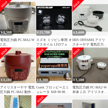
2020年製
圧力鍋 PC-MA2
3,300
21,780
3,600
¥
¥
¥
電気圧力鍋 PC-MA2-W
スズキ ミツビシ車用 オ
IRIS OHYAMA アイリ
2.2L
フスタイル LEDフォグ
スオーヤマ 電気圧力鍋
ランプ ホワイト Eマー
PC-MA2 ホワイト
ク取得 左右 ソリオ ソ
リオバンディット
MA26S MA36S MA46S /
デリカD:2 MB36S
MB46S
3,100
8,300
3,500
¥
¥
¥
アイリスオーヤマ 電気
Gotek フロッピーエミ
電気圧力鍋 PC-MA2-W
圧力鍋 PC-MA2 動作確
ュレータ X68 98 88
本体 2.2L アイリスオー
認済み
MSX 動確済 FDD
ヤマ使用２回 美品♥