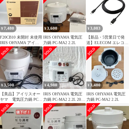
ー 65メニュー掲載レシ
ピブック付き ホワイト
PC-MA2-W
7,480
3,600
3,083
¥
¥
¥
F20CB10 未開封 未使用
IRIS OHYAMA 電気圧
【新品・5営業日で発
IRIS OHYAMA アイリ
力鍋 PC-MA2 2.2L
送】ELECOM エレコム
スオーヤマ 電気圧力鍋
USB Type-Cケーブル／
PC-MA2-T 2.2L カカオ
着脱式マグネット／
ブラウン
2.0m／ブラック(MPA-
CCMA20BK)
3,500
4,980
3,480
¥
¥
¥
【美品】アイリスオー
IRIS OHYAMA 電気圧
IRIS OHYAMA 電気圧
ヤマ 電気圧力鍋 PC-
力鍋 PC-MA2 2.2L 2021
力鍋 PC-MA2 2.2L
MA2 2.2L 2020年製
年製