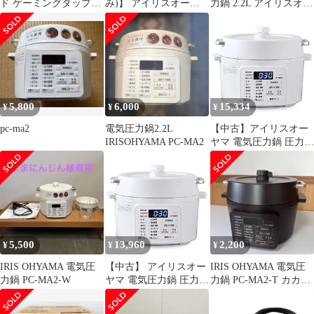
ド ゲーミングタップ
み)】 アイリスオーヤ
力鍋 2.2L アイリスオー
PD20W 6個口2m
マ 電気圧力鍋 2.2L
ヤマ
UMA20-BK (2587025)
PC-MA2-T カカオブ
ラウン
5,800
6,000
15,334
¥
¥
¥
pc-ma2
電気圧力鍋2.2L
【中古】アイリスオー
IRISOHYAMA PC-MA2
ヤマ 電気圧力鍋 圧力鍋
2.2L 2WAYタイプ グリ
ル鍋 6種類自動メニュ
ー 65メニュー掲載レシ
ピブック付き ホワイト
PC-MA2-W
5,500
13,960
2,200
¥
¥
¥
IRIS OHYAMA 電気圧
【中古】 アイリスオー
IRIS OHYAMA 電気圧
力鍋 PC-MA2-W
ヤマ 電気圧力鍋 圧力鍋
力鍋 PC-MA2-T カカオ
2.2L 2WAYタイプ グリ
ブラウン
ル鍋 6種類自動メニュ