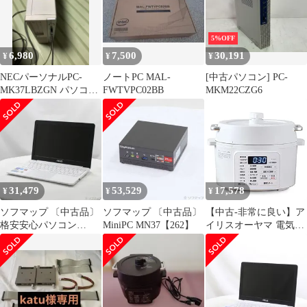
5%OFF
6,980
7,500
30,191
¥
¥
¥
NECパーソナルPC-
ノートPC MAL-
[中古パソコン] PC-
MK37LBZGN パソコン
FWTVPC02BB
MKM22CZG6
ディスクトップ本体
31,479
53,529
17,578
¥
¥
¥
ソフマップ 〔中古品〕
ソフマップ 〔中古品〕
【中古-非常に良い】ア
格安安心パソコン
MiniPC MN37【262】
イリスオーヤマ 電気圧
E203MA E203MA-
力鍋 圧力鍋 2.2L 2WAY
4000W2 パールホワイ
タイプ グリル鍋 6種類
ト【262】
自動メニュー 65メニュ
ー掲載レシピブック付
き ホワイト PC-MA2-W