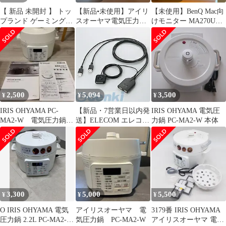
【 新品 未開封 】 トッ
【新品•未使用】アイリ
【未使用】BenQ Mac向
プランド ゲーミングタ
スオーヤマ電気圧力鍋
けモニター MA270UP
ップ6個口 2m PD20W -
2.2L PC-MA2 W
27インチ
BK ［2.0m /6個口 /スイ
ッチ無 /2ポート］
UMA20 未使用 送料無
料
2,500
5,094
3,500
¥
¥
¥
IRIS OHYAMA PC-
【新品・7営業日以内発
IRIS OHYAMA 電気圧
MA2-W 電気圧力鍋
送】ELECOM エレコム
力鍋 PC-MA2-W 本体
ホワイト 2019年製
KM-A22BBK 手元のス
イッチを押すだけで簡
単切替！キーボード・
マウス用パソコン切替
器 KMA22BBK 手元ス
イッチ付 ブラック
KVMスイッチ USB【沖
3,300
5,000
5,500
¥
¥
¥
縄離島販売不可】
O IRIS OHYAMA 電気
アイリスオーヤマ 電
3179番 IRIS OHYAMA
圧力鍋 2.2L PC-MA2-W
気圧力鍋 PC-MA2-W
アイリスオーヤマ 電気