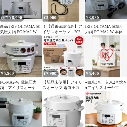
8,000
3,000
3,980
現在 ¥
¥
¥
新品 IRIS OHYAMA 電
！【通電確認済み】ア
IRIS OHYAMA 電気圧
気圧力鍋 PC-MA2-W
イリスオーヤマ 2020
力鍋 PC-MA2-W 本体
2.2L 圧力調理
年製 PC-MA2-W 電気
圧力鍋 説明書つき
【棚なし1】【3】
5,500
7,900
5,400
¥
¥
¥
PC-MA2-W 電気圧力
【新品未使用】アイリ
●白米3合、玄米2合炊き
鍋 アイリスオーヤ
スオーヤマ 電気圧力鍋
●アイリスオーヤマ 電
マ 20年製
2.2L ホワイト PC-MA2-
気圧力鍋●PC-MA2-W
W