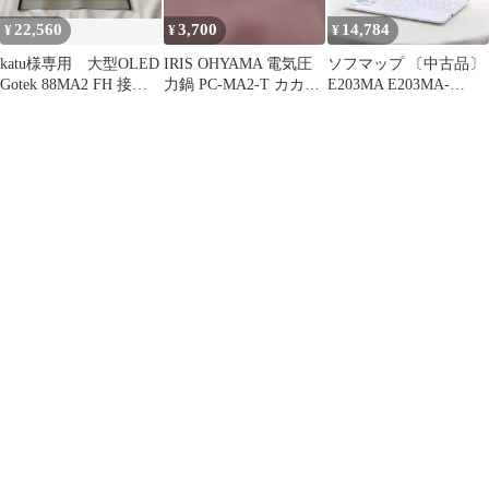
22,560
3,700
14,784
¥
¥
¥
katu様専用 大型OLED
IRIS OHYAMA 電気圧
ソフマップ 〔中古品〕
Gotek 88MA2 FH 接続
力鍋 PC-MA2-T カカオ
E203MA E203MA-
セット
ブラウン
4000W パールホワイト
【262】