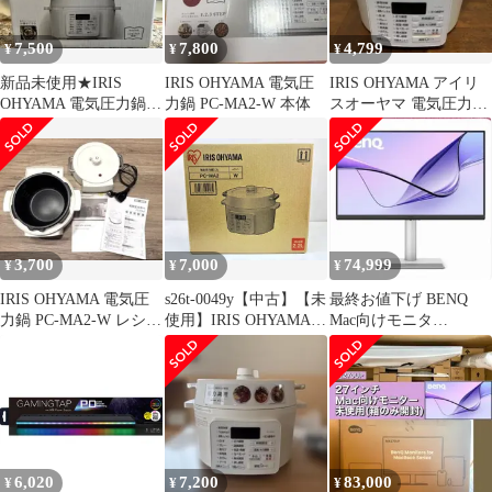
7,500
7,800
4,799
¥
¥
¥
新品未使用★IRIS
IRIS OHYAMA 電気圧
IRIS OHYAMA アイリ
OHYAMA 電気圧力鍋
力鍋 PC-MA2-W 本体
スオーヤマ 電気圧力鍋
PC-MA2-W 本体レシピ
PC-MA2-W ホワイト
本
3,700
7,000
74,999
¥
¥
¥
IRIS OHYAMA 電気圧
s26t-0049y【中古】【未
最終お値下げ BENQ
力鍋 PC-MA2-W レシピ
使用】IRIS OHYAMA
Mac向けモニタ
ブック付き
アイリスオーヤマ 電
ー.MA270UP⭐︎新品未開
気圧力鍋 2.2L ホワ
封
イト PC-MA2
6,020
7,200
83,000
¥
¥
¥