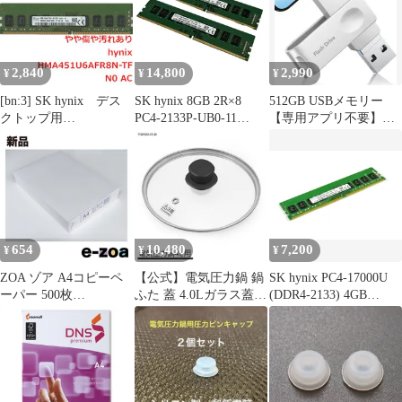
2,840
14,800
2,990
¥
¥
¥
[bn:3] SK hynix デス
SK hynix 8GB 2R×8
512GB USBメモリー
クトップ用
PC4-2133P-UB0-11
【専用アプリ不要】
HMA451U6AFR8N-TF
HMA41GU6AFR8N-TF
4in1 iPhone用 MA4銀
N0 AC DDR4 PC4-
N0 AB 1631 メモリ 2枚
2133P PC4-17000 4GB
セット PC パーツ 周辺
機器 中古 T11448797
654
10,480
7,200
¥
¥
¥
ZOA ゾア A4コピーペ
【公式】電気圧力鍋 鍋
SK hynix PC4-17000U
ーパー 500枚
ふた 蓋 4.0Lガラス蓋
(DDR4-2133) 4GB
S1UMA405 (2394408)
GA-MA4 アイリスオー
DIMM 288pin デスクト
ヤマ
ップパソコン用メモリ
型番：
HMA451U6AFR8N-TF
片面実装 (1Rx8)