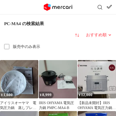
PC-MA4 の検索結果
並び替え
販売中のみ表示
1,600
8,999
12,000
¥
¥
¥
アイリスオーヤマ 電
IRIS OHYAMA 電気圧
【新品未開封】IRIS
気圧力鍋 蒸しプレー
力鍋 PMPC-MA4-B
OHYAMA 電気圧力鍋
ト PC-MA4用
PC-MA4-W 4.0L