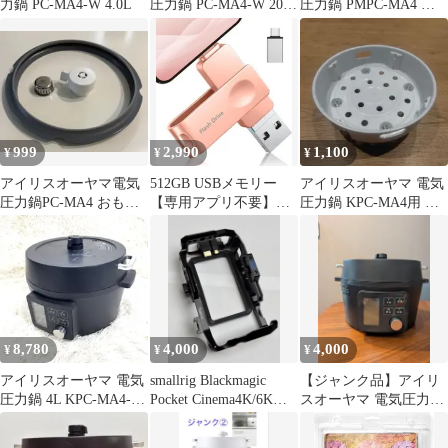
力鍋 PC-MA4-W 4.0L
圧力鍋 PC-MA4-W 2021
圧力鍋 PMPC-MA4 お
年製
もり 4.0L 2024年製
999
2,990
1,100
¥
¥
¥
アイリスオーヤマ電気
512GB USBメモリー
アイリスオーヤマ 電気
圧力鍋PC-MA4 おも
【専用アプリ不要】
圧力鍋 KPC-MA4用 蒸
り 調整弁キャップ
4in1 iPhone用 MA4
しプレート 未使用品
ゴムパッキン
8,780
4,000
4,000
¥
¥
¥
アイリスオーヤマ 電気
smallrig Blackmagic
【ジャンク品】アイリ
圧力鍋 4L KPC-MA4-B
Pocket Cinema4K/6Kリ
スオーヤマ 電気圧力鍋
2021年製
グ
4.0L KPC-MA4-B