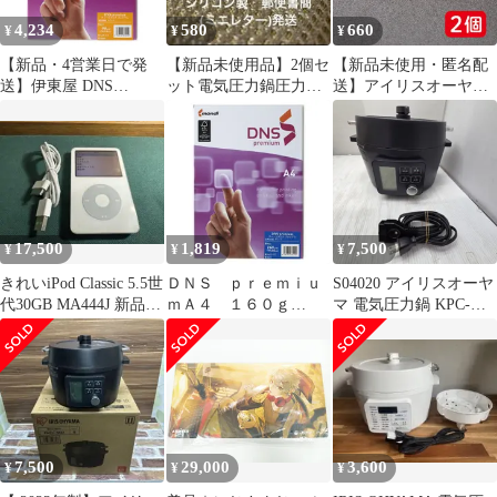
4,234
580
660
¥
¥
¥
【新品・4営業日で発
【新品未使用品】2個セ
【新品未使用・匿名配
送】伊東屋 DNS
ット電気圧力鍋圧力ピ
送】アイリスオーヤマ
premiumA4 90g ／箱
ンキャップ アイリス
電気圧力鍋 ピンキャッ
DNS506
オーヤマ互換品
プ 圧力表示ピン用 パッ
キン 2個 即購入OK
17,500
1,819
7,500
¥
¥
¥
きれいiPod Classic 5.5世
ＤＮＳ ｐｒｅｍｉｕ
S04020 アイリスオーヤ
代30GB MA444J 新品バ
ｍＡ４ １６０ｇ
マ 電気圧力鍋 KPC-
ッテリー
DNS102【伊東屋】
MA4-B 調理器具家電
美品
7,500
29,000
3,600
¥
¥
¥