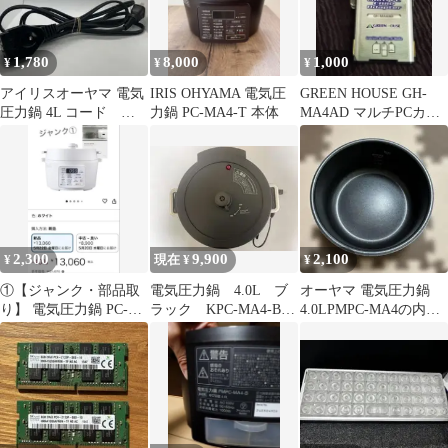
1,780
8,000
1,000
¥
¥
¥
アイリスオーヤマ 電気
IRIS OHYAMA 電気圧
GREEN HOUSE GH-
圧力鍋 4L コード
力鍋 PC-MA4-T 本体
MA4AD マルチPCカー
PMPC-MA4用 2024
ドアダプター
2,300
9,900
2,100
¥
現在 ¥
¥
①【ジャンク・部品取
電気圧力鍋 4.0L ブ
オーヤマ 電気圧力鍋
り】 電気圧力鍋 PC-
ラック KPC-MA4-B
4.0LPMPC-MA4の内な
MA4・４Ｌ
アイリスオーヤマ
べ