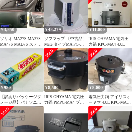
3,850
48,279
11,000
¥
¥
¥
ソリオ MA27S MA37S
ソフマップ 〔中古品〕
IRIS OHYAMA 電気圧
MA47S MAD7S ステン
Mate タイプMA PC-
力鍋 KPC-MA4 4.0L
レスインナードアハン
MKZ39AZGM 〔NEC
ドルカバー 皿 4PC 黒
Refreshed PC〕【262】
980
8,500
8,000
¥
¥
¥
【訳ありパッケージダ
IRIS OHYAMA 電気圧
電気圧力鍋 アイリスオ
メージ品】パナソニッ
力鍋 PMPC-MA4 ブラ
ーヤマ 4.0L KPC-MA4-
ク汎用FAXリボンS-IIタ
ック
B ブラック
イプ 1本 TYSMA4 交
換用 FAXリボン KX-
FAN141互換 白青ギア
付き