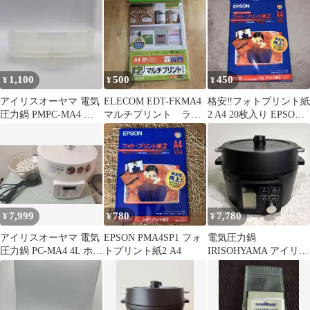
1,100
500
450
¥
¥
¥
アイリスオーヤマ 電気
ELECOM EDT-FKMA4
格安‼️フォトプリント紙
圧力鍋 PMPC-MA4 蒸
マルチプリント ラベ
2 A4 20枚入り EPSON
気水受け ２０２４年
ルシール 新品未開封
PMA4SP1
製
7,999
780
7,780
¥
¥
¥
アイリスオーヤマ 電気
EPSON PMA4SP1 フォ
電気圧力鍋
圧力鍋 PC-MA4 4L ホワ
トプリント紙2 A4
IRISOHYAMA アイリス
イト 蒸しプレート付
オーヤマ KPC-MA4-B
4.0L