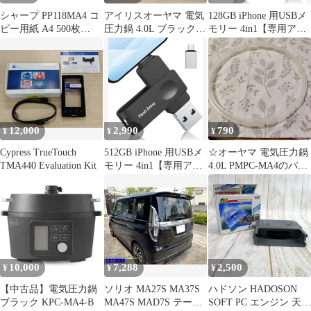
シャープ PP118MA4 コ
アイリスオーヤマ 電気
128GB iPhone 用USBメ
ピー用紙 A4 500枚
圧力鍋 4.0L ブラック P
モリー 4in1【専用アプ
PP118MA4
MPC-MA4-B
リ不要】MA4
12,000
2,990
790
¥
¥
¥
Cypress TrueTouch
512GB iPhone 用USBメ
☆オーヤマ 電気圧力鍋
TMA440 Evaluation Kit
モリー 4in1【専用アプ
4.0L PMPC-MA4のパッ
リ不要】MA4
キン☆
10,000
7,288
2,500
¥
¥
¥
【中古品】電気圧力鍋
ソリオ MA27S MA37S
ハドソン HADOSON
ブラック KPC-MA4-B
MA47S MAD7S テール
SOFT PC エンジン 天の