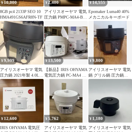
10,000
2,400
14,555
¥
¥
¥
8GB pc4 2133P SEO 10
アイリスオーヤマ 電気
Epomaker Luma40 40%
HMA491GS6AFR8N-TF
圧力鍋 PMPC-MA4-B
メカニカルキーボード
内なべ
9,999
13,500
9,800
¥
¥
¥
アイリスオーヤマ 電気
【新品】IRIS OHYAMA
アイリスオーヤマ 電気
圧力鍋 2021年製 4.0L
電気圧力鍋 PC-MA4 レ
鍋 グリル鍋 圧力鍋
PMPC-MA4-B
シピブック付きbu
PMPC-MA4-B 4l
12,600
5,762
1,180
¥
¥
¥
IRIS OHYAMA 電気圧
アイリスオーヤマ 電気
アイリスオーヤマ 電気