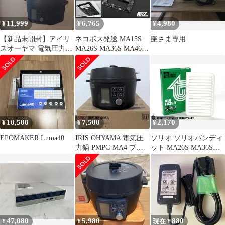
11,999
6,765
4,980
¥
¥
¥
【新品未開封】アイリ
ネコポス発送 MA15S
艶さま専用
スオーヤマ 電気圧力鍋
MA26S MA36S MA46S
4.0L PMPC-MA4-B
ソリオ マップランプパ
ネル 2ピース クラッシ
ュカーボン調 - インテ
リアパネル インパネ ソ
リオバンディット バン
ディット MB15S
MB36S MB46S デリカ
10,500
7,500
2,170
¥
¥
¥
D:2
EPOMAKER Luma40
IRIS OHYAMA 電気圧
ソリオ ソリオバンディ
力鍋 PMPC-MA4 ブラ
ット MA26S MA36S
ック
MA46S エアエレメント
エアー フィルター クリ
ーナー 東洋エレメント
TO-9767F H27.08～
R02.12
47,080
5,980
880
¥
¥
現在 ¥