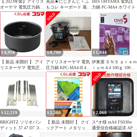
【 2023年製】アイリス
美品★にじさんじ × ふ
IRIS OHYAMA 電気圧
オーヤマ 電気圧力鍋
もコレ キーボード 葛葉
力鍋 PC-MA4 ホワイト
PMPC-MA4-B ／4.0L
【MA4F311-1233】
4,950
8,700
1,844
¥
¥
¥
【 新品 未開封 】 アイ
アイリスオーヤマ 電気
伊東屋 ＤＮＳ ｐｒｅｍ
リスオーヤマ 電気圧力
圧力鍋 KPC-MA4-B 4リ
ｉｕｍＡ4 100ｇ 100枚
鍋４．０Ｌ内なべ KA-
ットル
DNS101※沖縄および離
MA4 未使用 送料無料
島への発送不可です※
12,219
2,580
2,060
¥
¥
¥
BRIGHTZ ソリオバン
【 新品 未開封 】 クイ
ス*オ様 mA4 FS030w
ディット 37 47 D7 ステ
ックアート メタリック
通受信合格確認済 APN
ンレスエントランスモ
パウダープリントシー
設定無料V7.0.1 シ