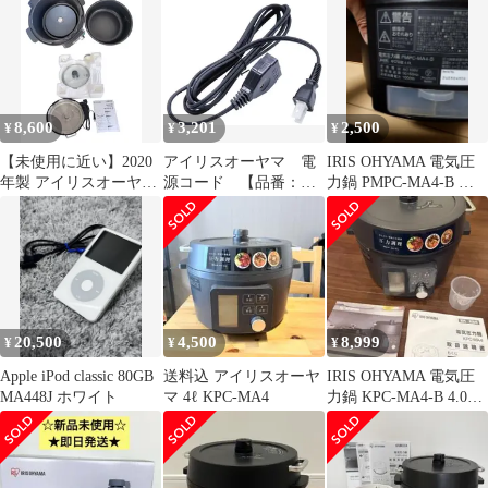
ール 6PC 【 ENT－
ト（ゴールド） クイッ
MOL－120 】 MA37S
クアート ゴールド
MA47S MAD7S
IJPDMA4G 未使用 送料
無料
8,600
3,201
2,500
¥
¥
¥
【未使用に近い】2020
アイリスオーヤマ 電
IRIS OHYAMA 電気圧
年製 アイリスオーヤマ
源コード 【品番：
力鍋 PMPC-MA4-B
電気圧力鍋 4.0L PMPC-
998850】○
圧力鍋のおもり
MA4-B ブラック
20,500
4,500
8,999
¥
¥
¥
Apple iPod classic 80GB
送料込 アイリスオーヤ
IRIS OHYAMA 電気圧
MA448J ホワイト
マ 4ℓ KPC-MA4
力鍋 KPC-MA4-B 4.0L
2023年製