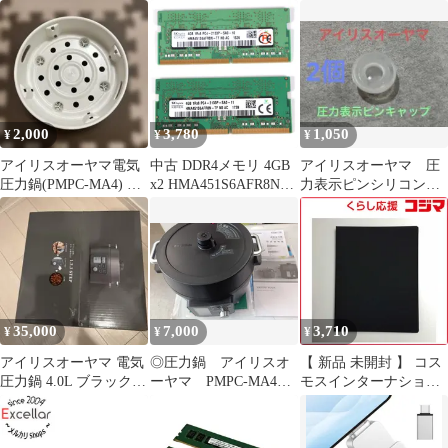
ライトライン 2PC
声2 バッテリーバック
アップ システム パスワ
ード記憶装置 ma412▲
2,000
3,780
1,050
¥
¥
¥
アイリスオーヤマ電気
中古 DDR4メモリ 4GB
アイリスオーヤマ 圧
圧力鍋(PMPC-MA4) の
x2 HMA451S6AFR8N-
力表示ピンシリコンキ
蒸しプレートのみ
TF SK hynix
ャップPMPC-MA4、
kpc-ma4
35,000
7,000
3,710
¥
¥
¥
アイリスオーヤマ 電気
◎圧力鍋 アイリスオ
【 新品 未開封 】 コス
圧力鍋 4.0L ブラック
ーヤマ PMPC-MA4
モスインターナショナ
KPC-MA4-B
電気圧力鍋
ル ポートフォリオ プレ
ミアム A4 PMA4BKE
未使用 送料無料