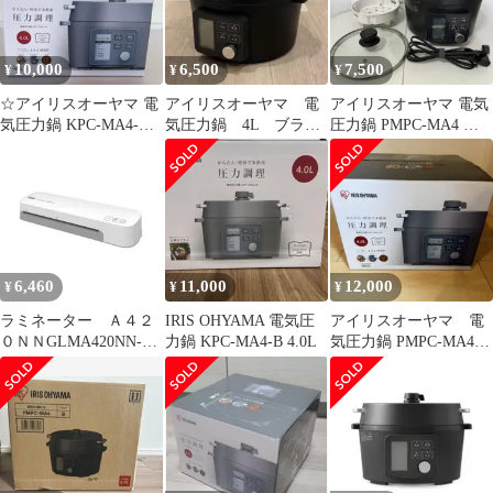
10,000
6,500
7,500
¥
¥
¥
☆アイリスオーヤマ 電
アイリスオーヤマ 電
アイリスオーヤマ 電気
気圧力鍋 KPC-MA4-B
気圧力鍋 4L ブラッ
圧力鍋 PMPC-MA4 ブ
4.0L 新品未使用☆
ク PMPC-MA4-B
ラック4.0L 2024年製
6,460
11,000
12,000
¥
¥
¥
ラミネーター Ａ４２
IRIS OHYAMA 電気圧
アイリスオーヤマ 電
０ＮＮGLMA420NN-
力鍋 KPC-MA4-B 4.0L
気圧力鍋 PMPC-MA4-B
W【アコ・ブランズ・
4L ブラック
ジャパン】