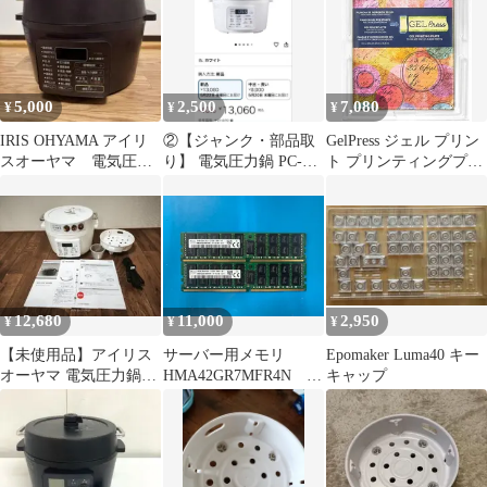
5,000
2,500
7,080
¥
¥
¥
IRIS OHYAMA アイリ
②【ジャンク・部品取
GelPress ジェル プリン
スオーヤマ 電気圧力
り】 電気圧力鍋 PC-
ト プリンティングプレ
鍋 PC-MA4-T
MA4 4Ｌ
ート 全米大ヒット 新し
い アート 体験ゲルプリ
ント プリントプレート
20x25cmA4サイズ(無色
透明, 3 - 長方形（大）
「20x25cm」A4サイズ)
12,680
11,000
2,950
¥
¥
¥
【未使用品】アイリス
サーバー用メモリ
Epomaker Luma40 キー
オーヤマ 電気圧力鍋
HMA42GR7MFR4N
キャップ
PMPC-MA4 4L ホワイ
16GB 2枚セット
ト