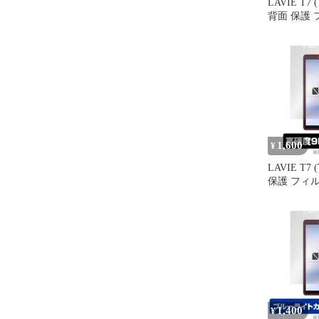
LAVIE T7 (
背面 保護 
OverLay Ma
ブレット LA
T0755/C
修復 耐指
1,600
¥
LAVIE T7 (
保護 フィルム
9H Plus f
ト LAVIET7
9H 高硬
低減する低
1,400
¥