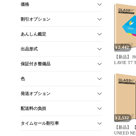
価格
割引オプション
あんしん鑑定
2,442
¥
出品形式
【新品】 Hu
LAVIE T7 
保証付き整備品
のガラスフイ
T0755CA
色
日本旭硝子
液晶 保護
付け簡単 硬
発送オプション
透過率98.5
配送料の負担
2,532
¥
タイムセール割引率
【新品】 
UNEED NE