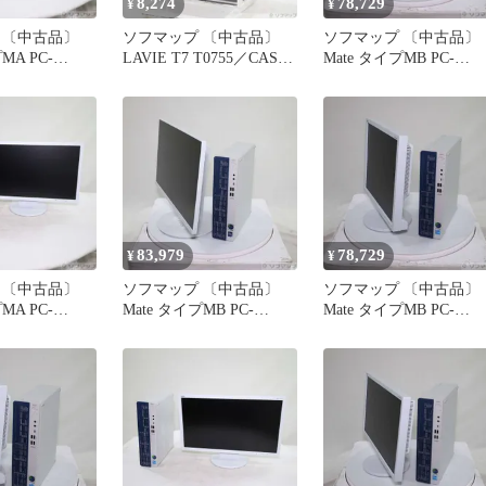
8,274
78,729
¥
¥
 〔中古品〕
ソフマップ 〔中古品〕
ソフマップ 〔中古品〕
MA PC-
LAVIE T7 T0755／CAS
Mate タイプMB PC-
GM 〔NEC
32GB アイアングレー
MKJ47BZGM 〔NEC
 PC〕【258】
PC-T0755CAS Wi-
Refreshed PC〕【258】
Fi【258】
83,979
78,729
¥
¥
 〔中古品〕
ソフマップ 〔中古品〕
ソフマップ 〔中古品〕
MA PC-
Mate タイプMB PC-
Mate タイプMB PC-
GM 〔NEC
MKN48BZGK 〔NEC
MKJ47BZGM 〔NEC
 PC〕【349】
Refreshed PC〕【348】
Refreshed PC〕【297】