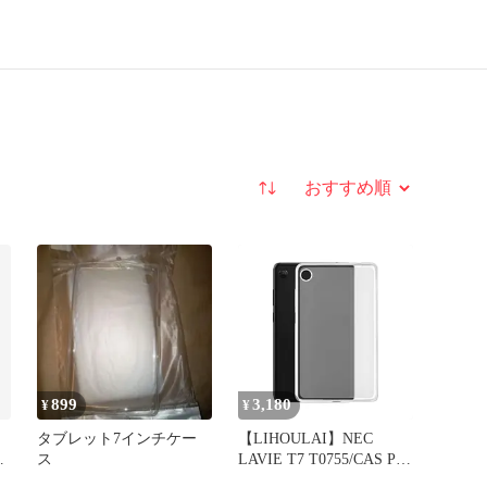
並び替え
899
3,180
¥
¥
タブレット7インチケー
【LIHOULAI】NEC
AS
ス
LAVIE T7 T0755/CAS PC-
T0755CAS 用ケース TPU