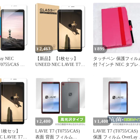
レージ32GB メモリ2GB 7
型ワイドIPS液晶
MediaTek MT8166 2.0GHz
2,463
899
¥
¥
y NEC
【新品】 【1枚セッ】
タッチペン 保護フィル
T0755/CAS 用
UNEED NEC LAVIE T7
付 7インチ NEC タブレ
ルム PC-
T0755/CAS 用の フィルム
ト ケース ピンク
S 用の フイルム
PC-T0755CAS 用の ガラ
製 強化ガラス
スフィルム 日本旭硝子製
フィルム 貼り
強化液晶保護フィルム ワ
度9H 防指紋
ンタッチ貼付け/気泡ゼ
%
ロ/ケースと干渉せず/硬
度9H/飛散防止/指紋防止/
透過率
2,400
1,400
¥
¥
【1枚セッ】
LAVIE T7 (T0755/CAS)
LAVIE T7 (T0755/CAS)
C LAVIE T7
表面 背面 フィルム
保護 フィルム OverLay