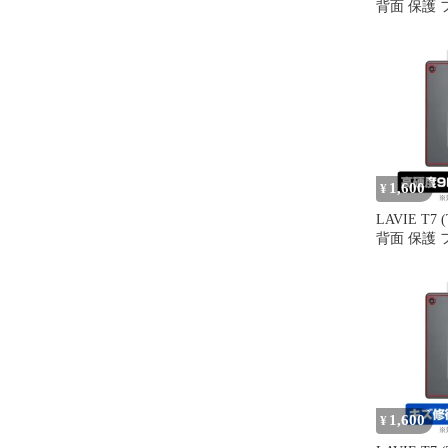
背面 保護 
OverLay Pl
ブレット LA
T0755/C
ルム さら
射素
1,600
¥
LAVIE T7 (
背面 保護 
OverLay 9H
タブレット L
T0755/C
らさら手触
1,600
¥