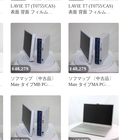
LAVIE T7 (T0755/CAS)
LAVIE T7 (T0755/CAS)
表面 背面 フィルム
表面 背面 フィルム
OverLay Eye Protector 低
OverLay Absorber for NEC
反射 for NEC タブレット
タブレット LAVIET7
ブル
LAVIET7 T0755/CAS 表
T0755/CAS 表面・背面セ
面・背面セット ブルーラ
ット 衝撃吸収 低反射 ブ
イトカット 反射低減
ルーライトカット 抗菌
48,279
48,279
¥
¥
ソフマップ 〔中古品〕
ソフマップ 〔中古品〕
Mate タイプMB PC-
Mate タイプMA PC-
MKZ39BZGM 〔NEC
MKZ39AZGM 〔NEC
Refreshed PC〕【348】
Refreshed PC〕【262】