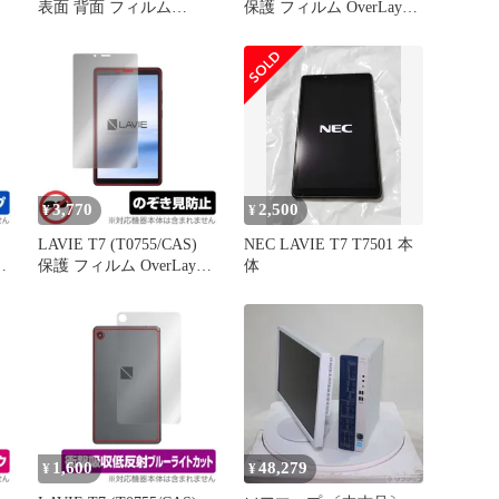
表面 背面 フィルム
保護 フィルム OverLay
C
OverLay Eye Protector for
Plus for NEC タブレット
NEC タブレット
LAVIET7 T0755/CAS 液
ィ
LAVIET7 T0755/CAS 表
晶保護 アンチグレア 低
面・背面セット 目にやさ
反射 非光沢 防指紋
しい ブルーライトカット
3,770
2,500
¥
¥
LAVIE T7 (T0755/CAS)
NEC LAVIE T7 T7501 本
保護 フィルム OverLay
体
Secret for NEC タブレッ
ト LAVIET7 T0755/CAS
プライバシーフィルター
のぞき見防止
1,600
48,279
¥
¥