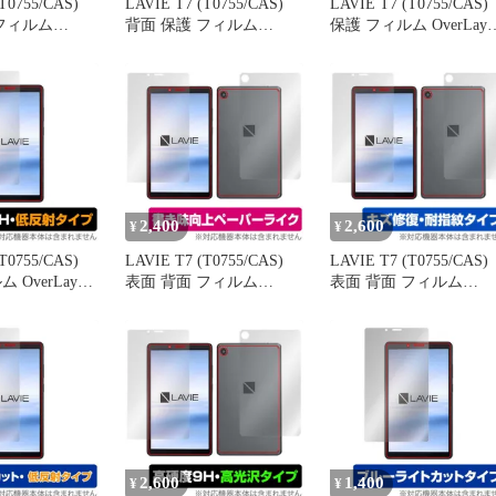
T0755/CAS)
LAVIE T7 (T0755/CAS)
LAVIE T7 (T0755/CAS)
フィルム
背面 保護 フィルム
保護 フィルム OverLay
gic for NEC タ
OverLay 9H Brilliant for
Paper for NEC タブレ
VIET7
NEC タブレット
LAVIET7 T0755/CAS ペ
AS 本体保護 キズ
LAVIET7 T0755/CAS 高
ーパーライク フィルム
紋コーティング
硬度 高光沢タイプ
2,400
2,600
¥
¥
T0755/CAS)
LAVIE T7 (T0755/CAS)
LAVIE T7 (T0755/CAS)
 OverLay
表面 背面 フィルム
表面 背面 フィルム
or NEC タブレッ
OverLay Paper for NEC タ
OverLay Magic for NEC
 T0755/CAS
ブレット LAVIET7
ブレット LAVIET7
度で映りこみを
T0755/CAS 表面・背面セ
T0755/CAS 表面・背面
反射タイプ
ット ペーパーライク フ
ット キズ修復 耐指紋 
ィルム 紙のような描き心
指紋 コーティング
地
2,600
1,400
¥
¥