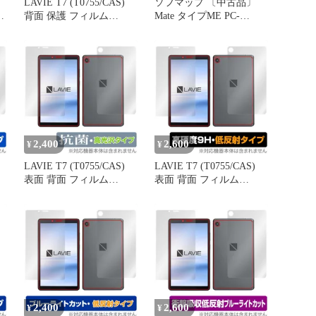
LAVIE T7 (T0755/CAS)
ソフマップ 〔中古品〕
背面 保護 フィルム
Mate タイプME PC-
ット
OverLay Absorber for NEC
MKZ39EZGM 〔NEC
タブレット LAVIET7
Refreshed PC〕【368】
T0755/CAS 衝撃吸収 低反
射 ブルーライトカット
アブソーバー 抗菌
2,400
2,600
¥
¥
LAVIE T7 (T0755/CAS)
LAVIE T7 (T0755/CAS)
表面 背面 フィルム
表面 背面 フィルム
 タ
OverLay 抗菌 Brilliant for
OverLay 9H Plus for NEC
NEC タブレット
タブレット LAVIET7
セ
LAVIET7 T0755/CAS 表
T0755/CAS 表面・背面セ
防
面・背面セット Hydro
ット 9H 高硬度 低反射
Ag+ 抗菌 抗ウイルス 高
光沢
2,400
2,600
¥
¥