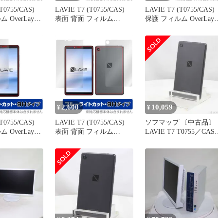
T0755/CAS)
LAVIE T7 (T0755/CAS)
LAVIE T7 (T0755/CAS)
 OverLay
表面 背面 フィルム
保護 フィルム OverLay
tor 低反射 for
OverLay 9H Brilliant for
Eye Protector for NEC タ
レット
NEC タブレット
ブレット LAVIET7
0755/CAS ブ
LAVIET7 T0755/CAS 表
T0755/CAS 液晶保護 
カット 反射低
面・背面セット 高硬度
ーライト カット
高光沢
2,600
10,059
¥
¥
T0755/CAS)
LAVIE T7 (T0755/CAS)
ソフマップ 〔中古品〕
 OverLay
表面 背面 フィルム
LAVIE T7 T0755／CAS
or 9H for NEC
OverLay Eye Protector 9H
32GB アイアングレー
AVIET7
for NEC タブレット
PC-T0755CAS Wi-
S 9H 高硬度 ブ
LAVIET7 T0755/CAS 表
Fi【198】
カット
面・背面セット 9H 高硬
度 ブルーライトカット