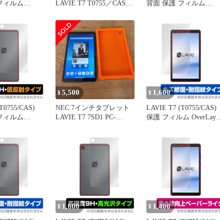
フィルム
LAVIE T7 T0755／CAS
背面 保護 フィルム
us for NEC タ
32GB アイアングレー
OverLay Brilliant for NE
VIET7
PC-T0755CAS Wi-
タブレット LAVIET7
AS 本体保護フィ
Fi【349】
T0755/CAS 本体保護フ
さら手触り低反
ルム 高光沢素材
5,500
1,600
¥
¥
T0755/CAS)
NEC 7インチタブレット
LAVIE T7 (T0755/CAS)
フィルム
LAVIE T7 7SD1 PC-
保護 フィルム OverLay
 Plus for NEC
T0755CAS
Magic for NEC タブレッ
AVIET7
ト LAVIET7 T0755/CAS
AS 9H高硬度でさ
液晶保護 キズ修復 耐指
り
紋 防指紋 コーティング
1,600
1,400
¥
¥