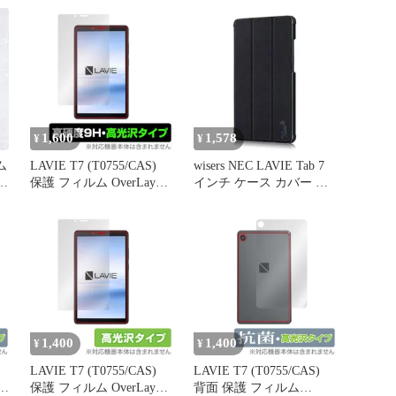
シリコン ケース 落下防
止 超薄型 軽量TPUケー
ス+ガラスフィルムセッ
ト
1,600
1,578
¥
¥
ム
LAVIE T7 (T0755/CAS)
wisers NEC LAVIE Tab 7
ッ
保護 フィルム OverLay
インチ ケース カバー ブ
9H Brilliant for NEC タブ
ラック
レット LAVIET7
T0755/CAS 9H 高硬度で
透明感が美しい高光沢タ
イプ
1,400
1,400
¥
¥
LAVIE T7 (T0755/CAS)
LAVIE T7 (T0755/CAS)
 抗
保護 フィルム OverLay
背面 保護 フィルム