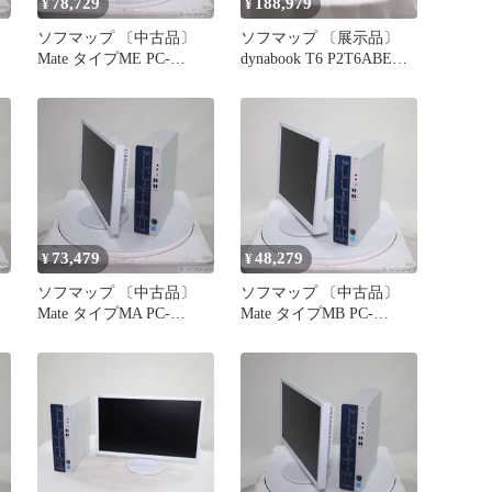
78,729
188,979
¥
¥
ソフマップ 〔中古品〕
ソフマップ 〔展示品〕
Mate タイプME PC-
dynabook T6 P2T6ABEG
MKJ47EZGM 〔NEC
アッシュゴールド
Refreshed PC〕【371】
【258】
73,479
48,279
¥
¥
ソフマップ 〔中古品〕
ソフマップ 〔中古品〕
Mate タイプMA PC-
Mate タイプMB PC-
MKL45AZGK 〔NEC
MKZ39BZGM 〔NEC
Refreshed PC〕【295】
Refreshed PC〕【258】