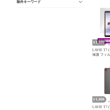
除外キーワード
T0755/C
PC-T0755
スフィルム
強化液晶保
ンタッチ貼
ロ/ケース
度9H/飛散
透過率
1,600
¥
LAVIE T7 (
保護 フィルム
Absorber 
ット LAVIE
T0755/C
射 ブルー
抗菌
1,400
¥
LAVIE T7 (