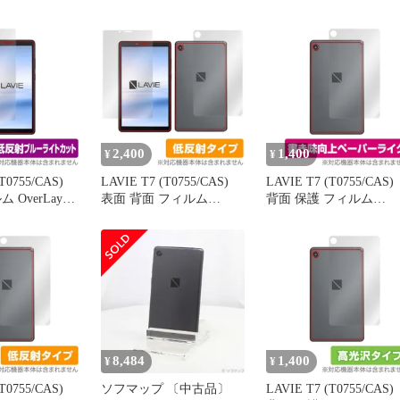
AS 用の フィルム
OverLay Brilliant for NEC
菌 Brilliant for NEC タブ
CAS 用の ガラ
タブレット LAVIET7
レット LAVIET7
 日本旭硝子製
T0755/CAS 表面・背面セ
T0755/CAS Hydro Ag+ 
護フィルム ワ
ット 防指紋 高光沢
菌 抗ウイルス 高光沢
付け/気泡ゼ
と干渉せず/硬
防止/指紋防止/
2,400
1,400
¥
¥
T0755/CAS)
LAVIE T7 (T0755/CAS)
LAVIE T7 (T0755/CAS)
 OverLay
表面 背面 フィルム
背面 保護 フィルム
for NEC タブレ
OverLay Plus for NEC タ
OverLay Paper for NEC 
T7
ブレット LAVIET7
ブレット LAVIET7
AS 衝撃吸収 低反
T0755/CAS 表面・背面セ
T0755/CAS ペーパーラ
ライトカット
ット アンチグレア 低反
ク フィルム ザラザラ手
射 非光沢 防指紋
触りでホールド感アッ
8,484
1,400
¥
¥
T0755/CAS)
ソフマップ 〔中古品〕
LAVIE T7 (T0755/CAS)