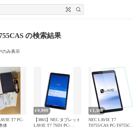
0755CAS の検索結果
中のみ表示
9,999
1,380
¥
¥
VIE T7 PC-
【3865】NEC タブレット
NEC LAVIE T7
 本体
LAVIE T7 7SD1 PC-
T0755/CAS PC-T0755C
T0755CAS ブラック スト
保護フィルム