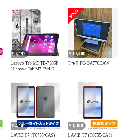
Brilliant for NEC タブレッ
OverLay 抗菌 Brilliant for
ト LAVIET7 T0755/CAS
NEC タブレット
抗
液晶保護 指紋がつきにく
LAVIET7 T0755/CAS
い 防指紋 高光沢
Hydro Ag+ 抗菌 抗ウイル
ス 高光沢タイプ
3,499
10,300
¥
¥
Lenovo Tab M7 TB-7305F
T*t様 PC-DA770KAW
/ Lenovo Tab M7 (3rd Gen)
タ
2021用高級PU レザーケ
ース 三つ折りカバー 手
イ
帳型 薄型 マグネット開
閉式 NEC LAVIE T7 PC-
プ
T0755CAS 7インチタブレ
ット対応保護ケー
2,400
1,400
¥
¥
LAVIE T7 (T0755/CAS)
LAVIE T7 (T0755/CAS)