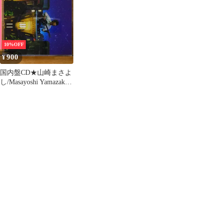
PCH-G060-KP rdzdsi3
PCH-G060-KP
10%OFF
900
¥
国内盤CD★山崎まさよ
し/Masayoshi Yamazaki■
春も嵐も
【UPCH80122/49880055
53706】G06037