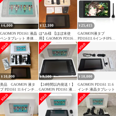
6,000
12,100
25,415
¥
¥
¥
GAOMON PD1161 液晶
ほ*み様 【ほぼ未使
GAOMON液タブ
ペンタブレット 本体
用】GAOMON PD1161
PD116111.6インチIPS液
11.6インチ
液タブ 付属品完備 動作
晶タブレット傾き検知
確認
筆圧検知8192レベル充
電不要ペン
macOS/Windows対応小
型液晶ペンタ
10,000
9,500
10,000
¥
¥
¥
美品 GAOMON 液タ
【24時間以内発送！】
GAOMON PD1161 11.6
ブ PD1161 11.6インチ
GAOMON PD1161 液晶
インチ 液晶タブレット
箱付き 付属品あり
ペンタブレット 本体