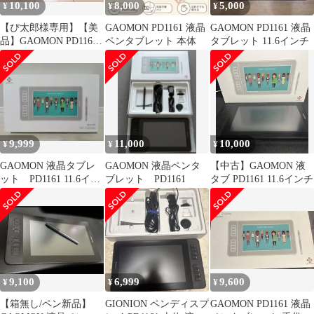
10,100
8,000
5,000
¥
¥
¥
【ぴ太郎様専用】【美
GAOMON PD1161 液晶
GAOMON PD1161 液晶
品】GAOMON PD1161
ペンタブレット 本体
タブレット 11.6インチ
液晶ペンタブレット 本
体
9,999
11,000
10,000
¥
¥
¥
GAOMON 液晶タブレ
GAOMON 液晶ペンタ
【中古】GAOMON 液
ット PD1161 11.6イン
ブレット PD1161
タブ PD1161 11.6インチ
チ
9,100
6,999
9,600
¥
¥
¥
【箱無し/ペン新品】
GIONION ペンディスプ
GAOMON PD1161 液晶