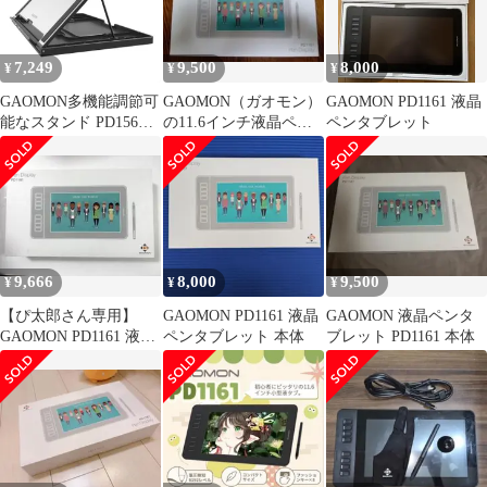
7,249
9,500
8,000
¥
¥
¥
GAOMON多機能調節可
GAOMON（ガオモン）
GAOMON PD1161 液晶
能なスタンド PD156
の11.6インチ液晶ペン
ペンタブレット
PRO / PD1161およびそ
タブレットPD1161
の他のiPad / 液晶ペン
タブ/タブレット(厚さ
12mmまで)用のタブレ
ットホルダー
9,666
8,000
9,500
¥
¥
¥
【ぴ太郎さん専用】
GAOMON PD1161 液晶
GAOMON 液晶ペンタ
GAOMON PD1161 液晶
ペンタブレット 本体
ブレット PD1161 本体
ペンタブレット 本体