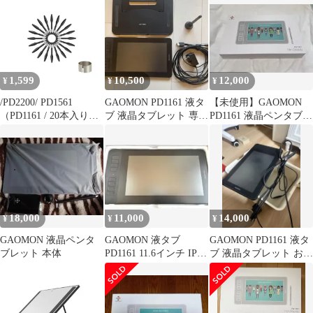
1,599
10,500
12,000
¥
¥
¥
/PD2200/ PD1561
GAOMON PD1161 液タ
【未使用】GAOMON
（PD1161 / 20本入り交
ブ 液晶タブレット 専用
PD1161 液晶ペンタブレ
換用ペン先 AP50専用の
スタンド付
ット 11.6インチ
替え芯 PD156 電源不要
なペンAP32
Pro/PD1320/PD1220専
用） GAOMON
18,000
11,000
14,000
¥
¥
¥
GAOMON 液晶ペンタ
GAOMON 液タブ
GAOMON PD1161 液タ
ブレット 本体
PD1161 11.6インチ IPS
ブ 液晶タブレット お絵
液晶タブレット
描き