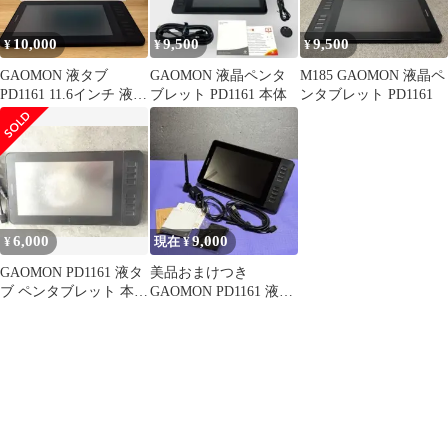
10,000
9,500
9,500
¥
¥
¥
GAOMON 液タブ
GAOMON 液晶ペンタ
M185 GAOMON 液晶ペ
PD1161 11.6インチ 液晶
ブレット PD1161 本体
ンタブレット PD1161
ペンタブレット フルラ
ミネーション 筆圧8192
レベル 充電不要ペン 8
個ショートカットキー
Windows/Mac対応 イラ
スト制作 付属品完備 通
電確認済み
6,000
9,000
¥
現在 ¥
GAOMON PD1161 液タ
美品おまけつき
ブ ペンタブレット 本体
GAOMON PD1161 液晶
タッチペン付き
ペンタブレット 11.6イ
ンチ