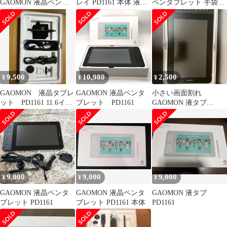
GAOMON 液晶ペンタ
レイ PD1161 本体 液タ
ペンタブレット 手袋な
ブレット11.6インチ
ブ
し
9,500
10,980
2,500
¥
¥
¥
GAOMON 液晶タブレ
GAOMON 液晶ペンタ
小さい画面割れ
ット PD1161 11.6イン
ブレット PD1161
GAOMON 液タブ
チ 動作確認済
PD1161
9,000
9,000
9,000
¥
¥
¥
GAOMON 液晶ペンタ
GAOMON 液晶ペンタ
GAOMON 液タブ
ブレット PD1161
ブレット PD1161 本体
PD1161