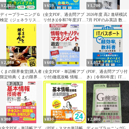
2,851
659
1,700
¥
¥
¥
ディープラーニングＧ
(全文PDF、過去問アプ
2026年度 高2 進研模試
検定（ジェネラリス
リ付き)[令和7年度]ITパ
7月 PDFのみ英語 数学
ト）最強の合格テキス
スポート超効率の教科
国語 解答解説付き
ト 徹底解説＋良質問題
書+よく出る問題集
＋模試（ＰＤＦ） 第２
版/ＳＢクリエイティブ/
ヤン・ジャクリン（単
行本（ソフトカバ
ー））
2,080
609
1,012
¥
¥
¥
くまの限界食堂[購入者
(全文PDF・単語帳アプ
(PDF、過去問アプリ付
限定特典:くまの限界食
リ付)徹底攻略 情報セ
き)［令和6年度］ITパ
堂まかないレシピ(ダウ
キュリティマネジメン
スポート 超効率の教科
ンロード式PDF)付き]
ト過去問題集 平成30年
書＋よく出る問題集
(扶桑社ムック) d7000
度秋期 五十嵐 聡
380
830
2,000
¥
¥
¥
(全文PDF・単語帳アプ
（PDF・スマホ単語帳
ディープラーニングG