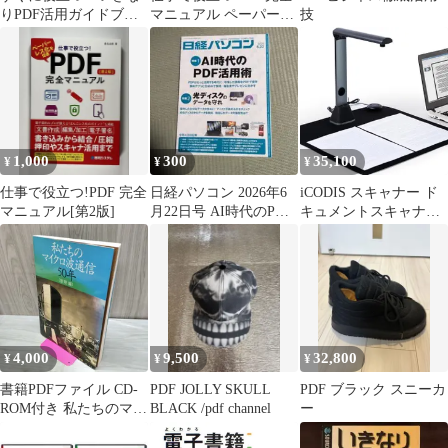
りPDF活用ガイドブッ
マニュアル ペーパーレ
技
ク（単行本（ソフトカ
ス化を促進／桑名由美
バー））
1,000
300
35,100
¥
¥
¥
仕事で役立つ!PDF 完全
日経パソコン 2026年6
iCODIS スキャナー ド
マニュアル[第2版]
月22日号 AI時代のPDF
キュメントスキャナー
活用術
非破壊 書画カメラ:
1700万画素 A3対応
OCR コンパクト 自炊
高速スキャン PDF変換
ブックスキャン 自動平
坦化 書籍デジタル化 卓
上型 Windows/Mac対応
4,000
9,500
32,800
¥
¥
¥
事務所/教育 a7ee8a3c
書籍PDFファイル CD-
PDF JOLLY SKULL
PDF ブラック スニーカ
ROM付き 私たちのマイ
BLACK /pdf channel
ー
クロ波通信50年 黎明編
桑原情報研究所 平成16