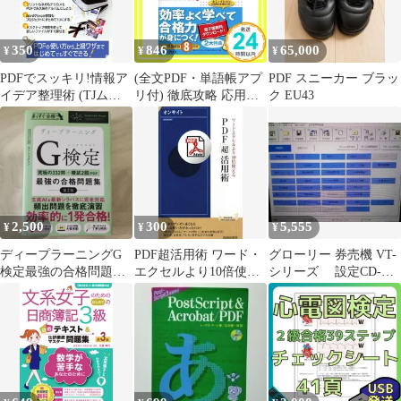
350
846
65,000
¥
¥
¥
PDFでスッキリ!情報ア
(全文PDF・単語帳アプ
PDF スニーカー ブラッ
イデア整理術 (TJムッ
リ付) 徹底攻略 応用情
ク EU43
ク)
報技術者教科書 平成30
年度 株式会社わくわく
スタディワールド 瀬戸
美月_02
2,500
300
5,555
¥
¥
¥
ディープラーニングG
PDF超活用術 ワード・
グローリー 券売機 VT-
検定最強の合格問題集 :
エクセルより10倍使え
シリーズ 設定CD-R
究極の332問+模試2回
る／オンサイト
PDF取説付
(PDF)