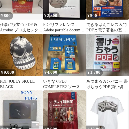
800
2,800
500
¥
¥
¥
仕事に役立つ PDF &
PDFリファレンス :
できるはんこレス入門
Acrobat プロ技セレクシ
Adobe portable document
PDFと電子署名の基本
ョン
for…
が身に付く本
9,000
4,000
1,780
¥
¥
¥
PDF JOLLY SKULL
いきなりPDF
あつまるカンパニー 書
BLACK
COMPLETE2 ソースネ
けちゃうPDF 買い切り
クスト Windows XP2000
版 PDF直接入力