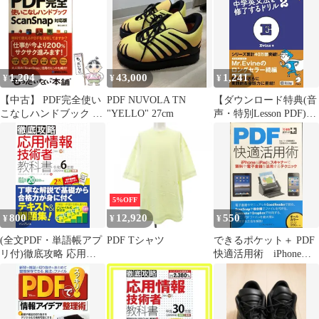
(PDF)
込み式 8色でできる色
えんぴつの上手な塗り
方&重ね方レッスンノ
ート d6000
1,204
43,000
1,241
¥
¥
¥
【中古】 PDF完全使い
PDF NUVOLA TN
【ダウンロード特典(音
こなしハンドブック 2
"YELLO" 27cm
声・特別Lesson PDF)
時間早く片付く! / 桑名
付】Mr.Evineの中学英
由美 / 秀和システム
文法を修了するドリル2
5%OFF
800
12,920
550
¥
¥
¥
(全文PDF・単語帳アプ
PDF Tシャツ
できるポケット＋ PDF
リ付)徹底攻略 応用情
快適活用術 iPhone＆
報技術者教科書 令和6
iPad＆スキャナーで資
年度 株式会社わくわく
料や電子書籍を活用す
スタディワールド 瀬戸
るテクニ
美月