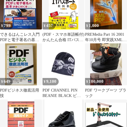
799
457
1,000
¥
¥
¥
できるはんこレス入門
(PDF・スマホ単語帳付)
PREMedia Part 16 2001
PDFと電子署名の基本
かんたん合格 ITパスポ
年10月号 即実践XML
が身に付く本
ート教科書 平成28年度
PDF
(2016年度)CBT対応
649
9,100
100,000
¥
¥
¥
PDFビジネス徹底活用
PDF CHANNEL PIN
PDF ワークブーツ ブラ
技
BEANIE BLACK ビー
ック
ニー ニット帽