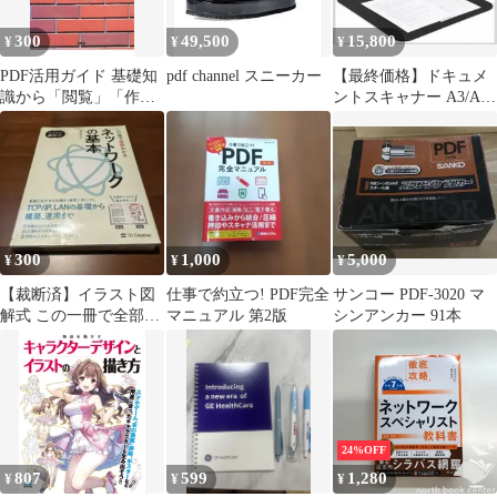
300
49,500
15,800
¥
¥
¥
PDF活用ガイド 基礎知
pdf channel スニーカー
【最終価格】ドキュメ
識から「閲覧」「作
ントスキャナー A3/A4
成」「編集」まで!／本
対応 OCR PDF 高速ス
間一
キャン
300
1,000
5,000
¥
¥
¥
【裁断済】イラスト図
仕事で約立つ! PDF完全
サンコー PDF-3020 マ
解式 この一冊で全部わ
マニュアル 第2版
シンアンカー 91本
かるネットワークの基
本(PDF取込用)
24%OFF
807
599
1,280
¥
¥
¥