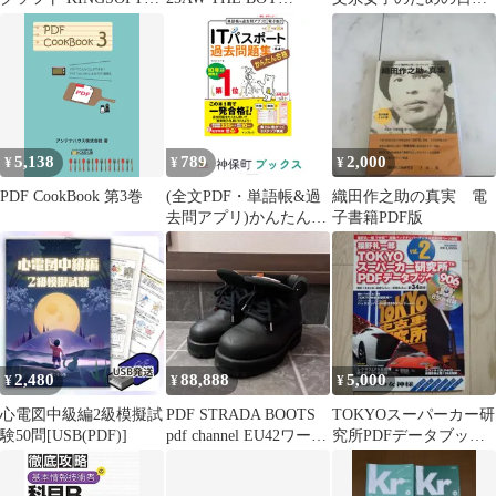
PDF Pro DLカード版
BLACK GANGS /
簿記入門 第2版 (文系女
[Windows用] WPS-PDF-
BLACK グラフィック
子シリーズ)
PKG-C 未使用 送料無料
半袖 Tシャツ ブラック
PNG STORE 取扱
5,138
789
2,000
¥
¥
¥
PDF CookBook 第3巻
(全文PDF・単語帳&過
織田作之助の真実 電
去問アプリ)かんたん合
子書籍PDF版
格ITパスポート過去問
題集 令和7年度秋期 間
久保 恭子
2,480
88,888
5,000
¥
¥
¥
心電図中級編2級模擬試
PDF STRADA BOOTS
TOKYOスーパーカー研
験50問[USB(PDF)]
pdf channel EU42ワーク
究所PDFデータブック
ブーツ
vol.2 PDFディスク開
封済