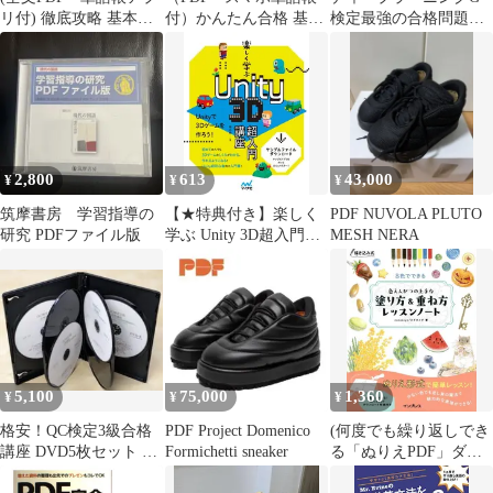
リ付) 徹底攻略 基本情
付）かんたん合格 基本
検定最強の合格問題集 :
報技術者教科書 令和5
情報技術者過去問題集
究極の332問+模試2回
年度 月江 伸弘
令和2年度春期 (かんた
(PDF)
ん合格シリーズ) [Nov
28， 2019] 株式会社ノ
マド・ワークス_03
2,800
613
43,000
¥
¥
¥
筑摩書房 学習指導の
【★特典付き】楽しく
PDF NUVOLA PLUTO
研究 PDFファイル版
学ぶ Unity 3D超入門講
MESH NERA
座(特典:姉妹本の大ボ
リューム試し読みPDF)
5,100
75,000
1,360
¥
¥
¥
格安！QC検定3級合格
PDF Project Domenico
(何度でも繰り返しでき
講座 DVD5枚セット テ
Formichetti sneaker
る「ぬりえPDF」ダウ
キスト＆問題集付き
ンロード特典付き)描き