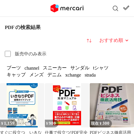
PDF の検索結果
並び替え
販売中のみ表示
ブーツ
スニーカー
サンダル
tシャツ
channel
キャップ
メンズ
デニム
xchange
strada
1,159
980
300
¥
¥
現在 ¥
すぐに役立つ いきな
仕事で役立つ!PDF完全
PDFビジネス徹底活用