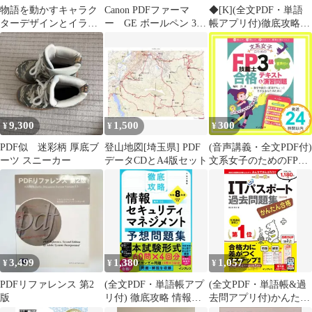
物語を動かすキャラク
Canon PDFファーマ
◆[K](全文PDF・単語
ターデザインとイラス
ー GE ボールペン 3本
帳アプリ付)徹底攻略
トの描き方(特典PDFデ
セット
ネットワークスペシャ
ータ付き) スタジオ・
リスト教科書 令和7年
ハードデラックス
度
9,300
1,500
300
¥
¥
¥
PDF似 迷彩柄 厚底ブ
登山地図[埼玉県] PDF
(音声講義・全文PDF付)
ーツ スニーカー
データCDとA4版セット
文系女子のためのFP技
能士3級 音声付き 合格
テキスト&演習問題 堀
川 洋_02
3,499
1,380
1,057
¥
¥
¥
PDFリファレンス 第2
(全文PDF・単語帳アプ
(全文PDF・単語帳&過
版
リ付) 徹底攻略 情報セ
去問アプリ付)かんたん
キュリティマネジメン
合格ITパスポート過去