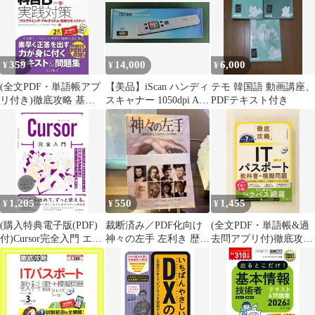
359
14,000
6,000
¥
¥
¥
(全文PDF・単語帳アプ
【美品】iScan ハンディ
テモ 韓国語 動画講座、
リ付き)徹底攻略 基本
スキャナー 1050dpi A4
PDFテキスト付き
情報技術者の科目B実
PDF/JPG 小型
践対策[プログラミン
グ・アルゴリズム・情
報セキュリティ]
1,205
550
1,455
¥
¥
¥
(購入特典電子版(PDF)
裁断済み／PDF化向け
(全文PDF・単語帳&過
付)Cursor完全入門 エン
神々の左手 左利き 歴史
去問アプリ付)徹底攻略
ジニア&Webクリエイタ
エピソード 教養本
ITパスポート教科書+模
ーの生産性がアップす
擬問題 令和7年度 間久
るAIコードエディタ
保 恭子 インプレス