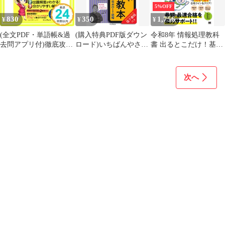
5%OFF
830
350
1,756
¥
¥
¥
(全文PDF・単語帳&過
(購入特典PDF版ダウン
令和8年 情報処理教科
去問アプリ付)徹底攻略
ロード)いちばんやさし
書 出るとこだけ！基本
ITパスポート教科書+模
いDXの教本 人気講師
情報技術者［科目A］
擬問題 令和3年度 (徹底
が教えるビジネスを変
［科目B］2026年版／
攻略シリーズ) 間久保
革する攻めのIT戦略／
テキスト 過去問3年分
次へ
恭子_02
亀田重幸、
オールカラー 2週間完
結 模擬試験 Webアプリ
特典動画 科目B解説
PDF (EXAMPRESS)