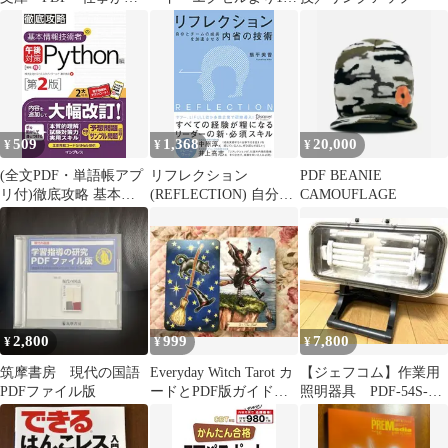
かどる！ 効率UP術 リ
倍使える
ンクアップ_02
509
1,368
20,000
¥
¥
¥
(全文PDF・単語帳アプ
リフレクション
PDF BEANIE
リ付)徹底攻略 基本情
(REFLECTION) 自分と
CAMOUFLAGE
報技術者の午後対策
チームの成長を加速さ
Python編 第2版
せる内省の技術 オリ
ジナルフレームワーク
PPT・PDF
2,800
999
7,800
¥
¥
¥
筑摩書房 現代の国語
Everyday Witch Tarot カ
【ジェフコム】作業用
PDFファイル版
ードとPDF版ガイドブ
照明器具 PDF-54S-BK
ック
スタンドタイプ 54w