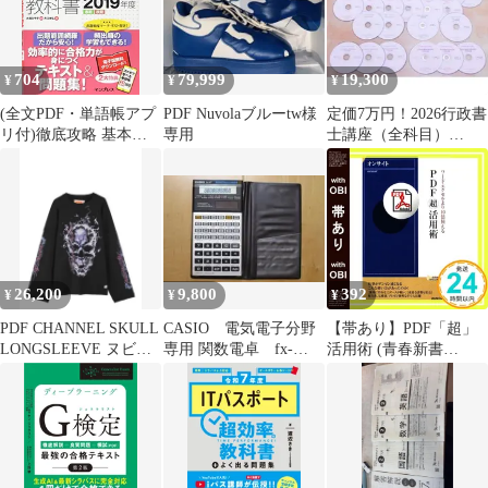
法／市谷
704
79,999
19,300
¥
¥
¥
(全文PDF・単語帳アプ
PDF Nuvolaブルーtw様
定価7万円！2026行政書
リ付)徹底攻略 基本情
専用
士講座（全科目）
報技術者教科書 2019年
DVD34枚◇PDFテキス
度
ト＆問題集
26,200
9,800
392
¥
¥
¥
PDF CHANNEL SKULL
CASIO 電気電子分野
【帯あり】PDF「超」
LONGSLEEVE ヌビア
専用 関数電卓 fx-
活用術 (青春新書
ン opium
61F ケース、PDF版取
INTELLIGENCE 249)
説付き
オンサイト_08