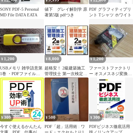
12,500
9,999
12,000
¥
¥
¥
SONY PDF-5 Personal
値下 グレイ解剖学 原
PDF グラフィティプリ
MD File DATA EATA
著第5版 pdfつき
ント Tシャツ ホワイト
1,200
8,000
1,200
¥
¥
¥
USBメモリ 雑学語意第
超格安！ 2級建築施工
ファーストファクトリ
1巻 ・PDFファイル約
管理技士 第一次検定
ー オスメスネジ変換ア
5000語の語意説明
DVD12枚 PDFテキスト
ダプター 電動PDF
付き
MP5K用
300
500
300
¥
¥
¥
今すぐ使えるかんたん
PDF「超」活用術 : ワ
PDFビジネス徹底活用
文庫 PDF 仕事がは
ード・エクセルより10
技／リンクアップ