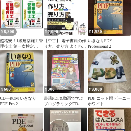
年 2004年 臭い有
040226
8,300
1,090
1,550
¥
¥
¥
超格安！1級建築施工管
【中古】 電子書籍の作
いきなりPDF
理技士 第一次検定
り方、売り方 よくわか
Professional 2
DVD12枚 PDFテキスト
る iPad Kindle PDF対応
付き
版 / 加藤雅士 / エムデ
ィエヌコーポレーショ
ン
600
300
9,000
¥
¥
¥
CD―ROM いきなり
書籍PDF&動画で学ぶ
PDF ニット帽 ビーニー
PDF Pro 2
プログラミングCD-
ホワイト
ROM