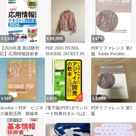
ト予想問題集 令和8年
問題集 令和2年度秋期
度 d7000
(かんたん合格シリー
ズ)／間
3,011
49,999
410
¥
¥
¥
【2026年度 新試験対
PDF 26SS PIUMA
PDFリファレンス 第2
応】応用情報技術者 テ
HOODIE JACKET PINK
版: Adobe Portable
キスト＆問題集／科目
CHECK
Document Format
A・科目B 完全解説／
Version1.／アドビシ
CBT対応／試験23回分
の過去問PDF付／令和8
年 (情報処理教科書
EXAMPRESS)
300
619
2,999
¥
¥
¥
Acrobat + PDF ビジネ
(電子版(PDF)ダウンロ
PDFリファレンス 第2
ス徹底活用 除籍本
ード特典付き)いちばん
版
やさしいアジャイル開
発の教本 人気講師が教
えるDXを支える開発手