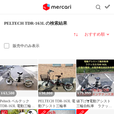
PELTECH TDR-163L の検索結果
並び替え
販売中のみ表示
63,500
90,000
79,999
¥
¥
¥
Peltech ペルテック
PELTECH TDR-163L 電
値下げ❣️電動アシスト
TDR-163L 電動三輪自
動アシスト三輪車
三輪自転車 ラクッカ
転車
ルTDR-163L 引取り限