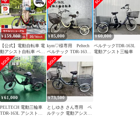
定 used
159,800
85,000
60,000
¥
¥
¥
【公式】電動自転車 電
kym♡様専用 Peltech
ペルテックTDR-163L
動アシスト自転車 ペル
ペルテック TDR-163L
電動アシスト三輪車
テック PELTECH 電動
電動三輪自転車
アシスト三輪車 前輪20
型/後輪16型 8Ah 100%
完成車納品 TDR-163X
自転車 E-BIKE 三輪車
シニア 坂道 電動 買い
物 完成品 【TD】【代
61,000
73,500
¥
¥
引不可】
PELTECH 電動三輪車
としゆき さん専用 ペ
TDR-163L アシストモ
ルテック 電動アシスト
ード レッド T013
三輪自転車 TDR-163L