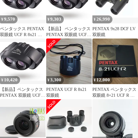
ム Bak4搭載】【メガネ
の方も見やすい・スラ
イド式接眼目当て】
9,570
9,303
26,990
¥
¥
¥
【1938年からはじまる
ペンタックス双
ペンタックス PENTAX
【新品】 ペンタックス
PENTAX 9x28 DCF LV
cda0934c
双眼鏡 UCF R 8x21 ケ
PENTAX 双眼鏡 UCF R
双眼鏡
ース・ストラップ付
8x21 【野鳥観察】【ラ
62239 | 【野鳥観察】
イブ、スポーツ観戦】
【ライブ、スポーツ観
【小型軽量210g】【倍
戦】 【倍率8倍】 【小
率8倍】 【高級プリズ
型軽量210g】【高級プ
ム Bak4搭載】【メガネ
リズム Bak4搭載】【メ
の方も見やすい・スラ
ガネの方も見やすい・
イド式接眼目当て】
10,420
3,300
12,000
¥
¥
¥
スライド式接眼目当て
【1938年からはじまる
6c60952f
ペンタックス双眼鏡 0
【新品】ペンタックス
PENTAX UCF R 8x21
PENTAX ペンタックス
PENTAX 双眼鏡 UCF R
双眼鏡
双眼鏡 8×21 UCF R ケ
8x21 【野鳥観察】【ラ
ース・箱・説明書付き
イブ、スポーツ観戦】
【小型軽量210g】【倍
率8倍】 【高級プリズ
ム Bak4搭載】【メガネ
の方も見やすい・スラ
イド式接眼目当て】