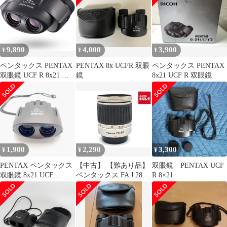
不可 6-42
9,890
4,000
3,900
¥
¥
¥
ペンタックス PENTAX
PENTAX 8x UCFR 双眼
ペンタックス PENTAX
双眼鏡 UCF R 8x21 野
鏡
8x21 UCF R 双眼鏡
鳥観察 ライブ、スポー
ツ観戦 小型軽量210g 倍
率8倍 ケース・ストラ
ップ付 62239 | 【野鳥観
察】【ライブ、スポー
ツ観戦】 【倍率8倍】
【小型軽量210g】【高
1,900
2,290
3,300
¥
¥
¥
級プリズム Bak4搭pms
PENTAX ペンタックス
【中古】 【難あり品】
双眼鏡 PENTAX UCF
双眼鏡 8x21 UCF
ペンタックス FA J 28-
R 8×21
R【MY360】
80mm F3.5-5.6 AL