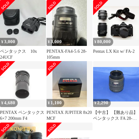
3,000
3,000
80,000
¥
¥
¥
ペンタックス 10x
PENTAX-FA4-5.6 28-
Pentax LX Kit w/ FA-2
24UCF
105mm
4,680
1,100
2,290
¥
¥
¥
PENTAX ペンタックス
PENTAX JUPITER 8x20
【中古】 【難あり品】
6×7 200mm F4
MCF
ペンタックス FA 28-
70/4 AL