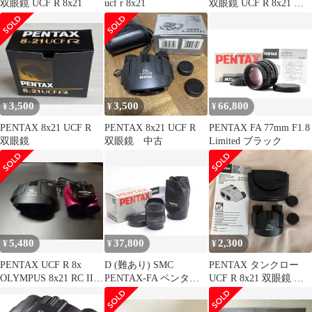
双眼鏡 UCF R 8x21
ucf r 8x21
双眼鏡 UCF R 8x21 ケ
ース・ストラップ付
62239 | 【野鳥観察】
【ライブ、スポーツ観
戦】 【倍率8倍】 【小
型軽量210g】【高級プ
リズム Bak4搭載】【メ
ガネの方も見やすい・
3,500
3,500
66,800
¥
¥
¥
スライド式接眼目当
て】【1938pms
PENTAX 8x21 UCF R
PENTAX 8x21 UCF R
PENTAX FA 77mm F1.8
双眼鏡
双眼鏡 中古
Limited ブラック
5,480
37,800
2,300
¥
¥
¥
PENTAX UCF R 8x
D (難あり) SMC
PENTAX タンクロー
OLYMPUS 8x21 RC II 2
PENTAX-FA ペンタッ
UCF R 8x21 双眼鏡 本
台セット
クス 31mm F1.8 AL
体
Limited ブラック 返品