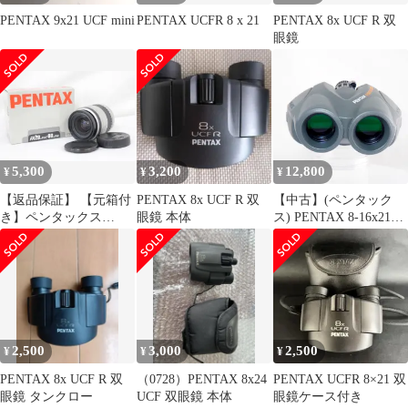
PENTAX 9x21 UCF mini
PENTAX UCFR 8 x 21
PENTAX 8x UCF R 双
眼鏡
5,300
3,200
12,800
¥
¥
¥
【返品保証】 【元箱付
PENTAX 8x UCF R 双
【中古】(ペンタック
き】ペンタックス
眼鏡 本体
ス) PENTAX 8-16x21
Pentax smc Pentax-FA
UCF ズーム
28-80mm F3.5-5.6 前後
キャップ付き レンズ
e830
2,500
3,000
2,500
¥
¥
¥
PENTAX 8x UCF R 双
（0728）PENTAX 8x24
PENTAX UCFR 8×21 双
眼鏡 タンクロー
UCF 双眼鏡 本体
眼鏡ケース付き