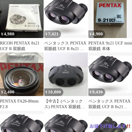
ブ、スポーツ観戦】
【小型軽量210g】【倍
率8倍】 【高級プリズ
ム Bak4搭載】【メガネ
の方も見やすい・スラ
イド式接眼目当て】
4,980
7,421
4,900
¥
¥
¥
【1938年からはじまる
ペンタックス双
RICOH PENTAX 8x21
ペンタックス PENTAX
PENTAX 9x21 UCF mini
fb27e0d4
UCF R 双眼鏡
双眼鏡 UCF R 8x21 ケ
双眼鏡 本体
ース・ストラップ付
62239
2,400
10,800
9,430
¥
¥
¥
PENTAX FA28-80mm
【中古】(ペンタック
ペンタックス PENTAX
F2.8
ス) PENTAX 双眼鏡
双眼鏡 UCF R 8x21
8X21 UCF R
【野鳥観察】【ライ
ブ、スポーツ観戦】
【小型軽量210g】【倍
率8倍】 【高級プリズ