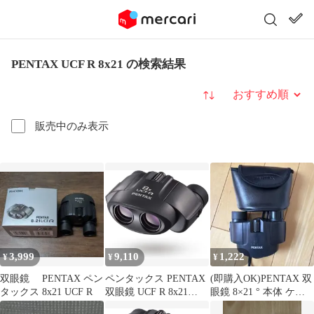
PENTAX UCF R 8x21 の検索結果
並び替え
販売中のみ表示
3,999
9,110
1,222
¥
¥
¥
双眼鏡 PENTAX ペン
ペンタックス PENTAX
(即購入OK)PENTAX 双
タックス 8x21 UCF R
双眼鏡 UCF R 8x21
眼鏡 8×21 ° 本体 ケー
【野鳥観察】【ライ
ス付き