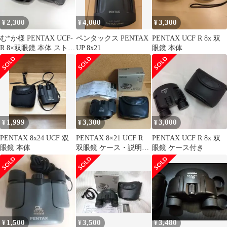
2,300
4,000
3,300
¥
¥
¥
む*か様 PENTAX UCF-
ペンタックス PENTAX
PENTAX UCF R 8x 双
R 8×双眼鏡 本体 ストラ
UP 8x21
眼鏡 本体
ップ ケース付
1,999
3,300
3,000
¥
¥
¥
PENTAX 8x24 UCF 双
PENTAX 8×21 UCF R
PENTAX UCF R 8x 双
眼鏡 本体
双眼鏡 ケース・説明書
眼鏡 ケース付き
付き
1,500
3,500
3,480
¥
¥
¥