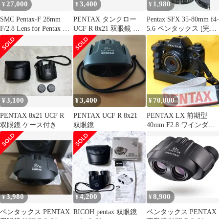
27,000
3,400
1,980
¥
¥
¥
【1938年からはじまる
ペンタ 845e99c6
SMC Pentax-F 28mm
PENTAX タンクロー
Pentax SFX 35-80mm f4-
F/2.8 Lens for Pentax K
UCF R 8x21 双眼鏡 本
5.6 ペンタックス [完動
#65015C5
体
品] 動作確認済み
3,100
3,400
70,000
¥
¥
¥
PENTAX 8x21 UCF R
PENTAX UCF R 8x21
PENTAX LX 前期型
双眼鏡 ケース付き
双眼鏡
40mm F2.8 ワインダー
付
3,980
4,200
8,900
¥
¥
¥
ペンタックス PENTAX
RICOH pentax 双眼鏡
ペンタックス PENTAX