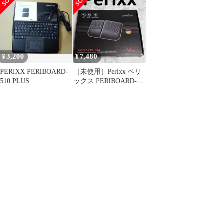
搭載有線キーボード -
サイズ：370x138x23mm
- USB接続 - ハブ２個付
- １９インチラック・
業務 qqffhab
3,200
7,480
¥
¥
PERIXX PERIBOARD-
［未使用］Perixx ペリ
510 PLUS
ックス PERIBOARD-
624B