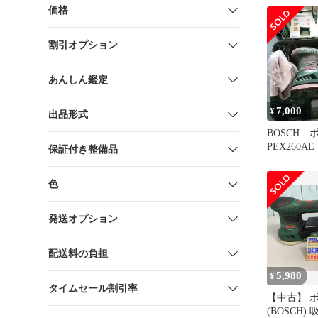
PEX260A
価格
16
割引オプション
あんしん鑑定
7,000
¥
出品形式
BOSCH
PEX260
保証付き整備品
クションサ
色
発送オプション
配送料の負担
5,980
¥
タイムセール割引率
【中古】 
(BOSCH