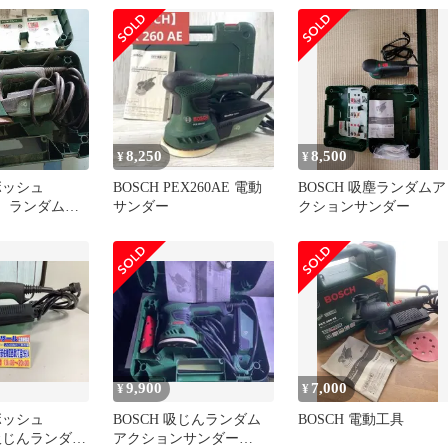
E M80602-
田愛宕店】
8,250
8,500
¥
¥
 ボッシュ
BOSCH PEX260AE 電動
BOSCH 吸塵ランダムア
AE ランダムア
サンダー
クションサンダー
ンダ
9,900
7,000
¥
¥
ボッシュ
BOSCH 吸じんランダム
BOSCH 電動工具
) 吸じんランダム
アクションサンダー