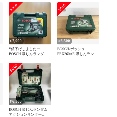
PEX260AE 電動サンダー
ンダー PEX260AE
コンパクト 低振動 研磨
10e65ea7
7,900
6,500
¥
¥
‼️値下げしましたー
BOSCH/ボッシュ
BOSCH 吸じんランダム
PEX260AE 吸じんランダ
アクションサンダー
ムアクションサンダー
6,500
¥
BOSCH 吸じんランダム
アクションサンダー