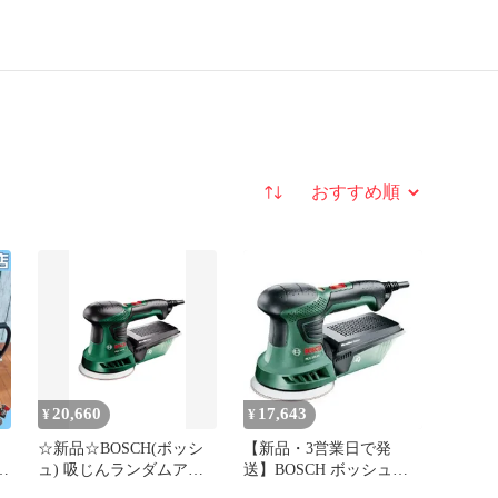
並び替え
20,660
17,643
¥
¥
☆新品☆BOSCH(ボッシ
【新品・3営業日で発
ム
ュ) 吸じんランダムアク
送】BOSCH ボッシュ
野
ションサンダー
BOSCH DIYアクションサ