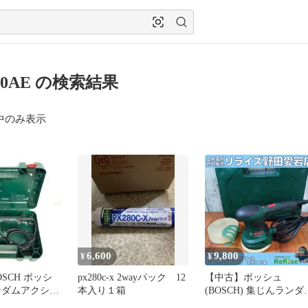
60AE の検索結果
中のみ表示
6,600
9,800
¥
¥
SCH ボッシ
px280c-x 2wayパック 12
【中古】ボッシュ
ンダムアクショ
本入り１箱
(BOSCH) 集じんランダ
サンダー PEX260AE 【