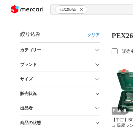
ンツにスキップ
PEX260AE
絞り込み
PEX2
クリア
カテゴリー
販売
ブランド
サイズ
販売状況
出品者
8,680
¥
【中古】BO
商品の状態
ュ 吸塵ラ
ンサンダー