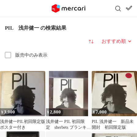
PIL 浅井健一 の検索結果
並び替え
販売中のみ表示
3,000
2,800
7,000
¥
¥
¥
浅井健一PIL初回限定版
浅井健一 PIL 初回限
PIL 浅井健一 新品未
ポスター付き
定 sherbets ブランキー
開封 初回限定版
ジェットシティ