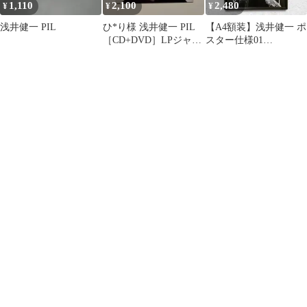
1,110
2,100
2,480
¥
¥
¥
浅井健一 PIL
ひ*り様 浅井健一 PIL
【A4額装】浅井健一 ポ
［CD+DVD］LPジャケ
スター仕様01
ット仕様 ＜生産限定
BLANKEY JET CITY
盤＞
PIL