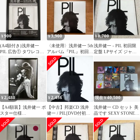
900
3,900
8,700
¥
¥
¥
(A4額付き)浅井健一
〈未使用〉浅井健一 5th
浅井健一 - PIL 初回限
PIL 広告① タワレコ
アルバム『PIL』初回限
定盤 LPサイズ ジャケ
タワーレコード
定盤 CD ＋ DVD
ット仕様 CD + DVD
2,480
2,436
40,500
¥
¥
現在 ¥
【A4額装】浅井健一 ポ
【中古】邦楽CD 浅井
浅井健一 CD セット 美
スター仕様
健一 / PIL[DVD付初回
品です SEXY STONES
01BLANKEY JET CITY
限定盤]
RECORDS
PIL黒