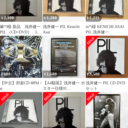
2,100
1,200
1,211
¥
¥
¥
麻*J様 新品 浅井健一
浅井健一 PIL Kenichi
m*i様 KENICHI ASAI
PIL ［CD+DVD］ LP
Asai
PIL 浅井健一
ジャケット仕様 ＜産
限定
800
1,680
3,500
¥
¥
¥
【中古】邦楽CD ΦPhI /
【A4額装】浅井健一 ポ
浅井健一 PIL CD DVD
φ
スター仕様01
セット
CORKSCREW WORLD