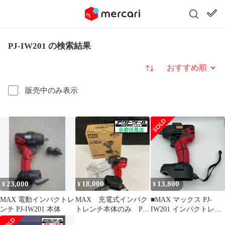
PJ-IW201 の検索結果
並び替え
販売中のみ表示
23,000
18,000
13,800
¥
¥
¥
MAX 電動インパクトレ
MAX 充電式インパク
■MAX マックス PJ-
ンチ PJ-IW201 本体
トレンチ本体のみ PJ-
IW201 インパクトレン
IW201【伏見店】
チ 本体のみ ジャンク