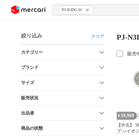
ンツにスキップ
PJ-N3DG-W
絞り込み
PJ-N
クリア
カテゴリー
販売
ブランド
サイズ
販売状況
出品者
39,960
¥
【中古】 S
商品の状態
プ ハイポ
グ扇 トリ