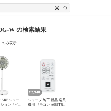
3DG-W の検索結果
中のみ表示
2,940
¥
HARP シャー
シャープ 純正 新品 扇風
ジションリビン
機用 リモコン A081TB
プルネイチャー
2146380084 【メール便】