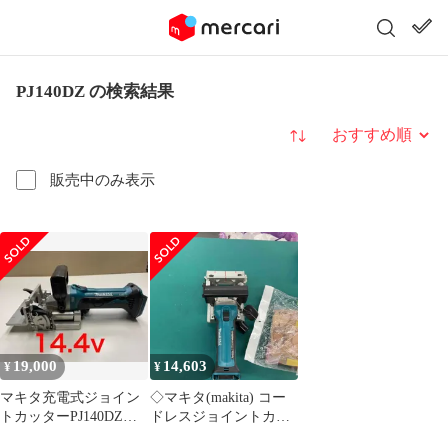
PJ140DZ の検索結果
並び替え
販売中のみ表示
19,000
14,603
¥
¥
マキタ充電式ジョイン
◇マキタ(makita) コー
トカッターPJ140DZ
ドレスジョイントカッ
14.4V ビスケット付き
ター PJ140DZ 14.4V対