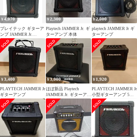
4,070
2,300
2,000
¥
¥
¥
プレイテック ギターア
Playtech JAMMER Jr. ギ
playtech JAMMER Jr ギ
ンプ JAMMER Jr.
ターアンプ 本体
ターアンプ
PlayTech
3,400
3,000
1,920
¥
¥
¥
PLAYTECH JAMMER Jr
ほぼ新品 Playtech
PLAYTECH JAMMER Jr
ギターアンプ
JAMMER Jr. ギターアン
小型ギターアンプ 5W
プ 本体
練習用