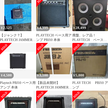
2,525
4,999
28,499
¥
¥
¥
【ジャンク？】
PLAYTECH ベース用ア
廃盤、レア品！
PLAYTECH JAMMERJr
ンプ PBJ10 本体
PLAYTECH ベースキ
ギターアンプ 本体
ャビネット BX410
4,500
3,100
5,000
¥
¥
¥
Playtech PBJ10 ベース用
【新品未開封】
PLAY TECH PBJ10 ア
アンプ 本体
PLAYTECH JAMMER
ンプ
Jr. ギターアンプ