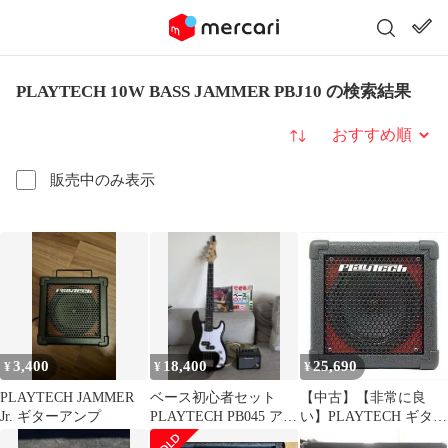
PLAYTECH 10W BASS JAMMER PBJ10 の検索結果
並び替え
販売中のみ表示
3,400
18,400
25,690
¥
¥
¥
PLAYTECH JAMMER
ベース初心者セット
【中古】【非常に良
Jr. ギターアンプ
PLAYTECH PB045 アン
い】PLAYTECH ギター
プ 教則本 バラ売り不可
アンプ JAMMER Jr.