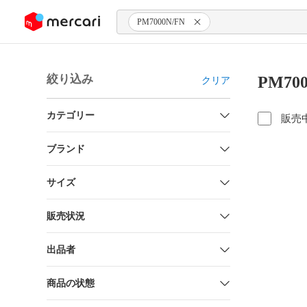
ンツにスキップ
PM7000N/FN
絞り込み
PM70
クリア
カテゴリー
販売
ブランド
サイズ
販売状況
出品者
商品の状態