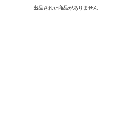
出品された商品がありません