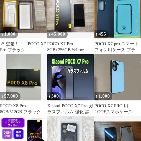
1,000
45,000
455
¥
¥
¥
※ 空箱！！ POCO X7
POCO X7 Pro
POCO X7 pro スマート
Pro ブラック
8GB+256GB Yellow 本
フォン用ケース ブラッ
体
ク
57,000
300
1,000
¥
¥
¥
POCO X8 Pro
Xiaomi POCO X7 Pro ガ
POCO X7 PRO 用
8GB/512GB ブラック 本
ラスフィルム 強化 黒
LOOFスマホケース ラ
体 グローバル版
枠 9H
イトブルー カードポケ
ット付