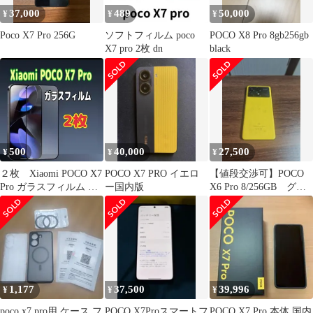
37,000
489
50,000
¥
¥
¥
Poco X7 Pro 256G
ソフトフィルム poco
POCO X8 Pro 8gb256gb
X7 pro 2枚 dn
black
500
40,000
27,500
¥
¥
¥
２枚 Xiaomi POCO X7
POCO X7 PRO イエロ
【値段交渉可】POCO
Pro ガラスフィルム 強
ー国内版
X6 Pro 8/256GB グロ
化 黒枠 9H
ーバル版 SIMフリー
1,177
37,500
39,996
¥
¥
¥
poco x7 pro用 ケース フ
POCO X7Proスマートフ
POCO X7 Pro 本体 国内