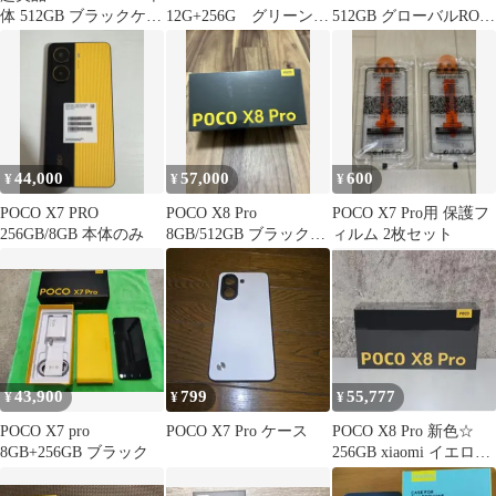
体 512GB ブラックケー
12G+256G グリーン
512GB グローバルROM
ス付
グローバル版 Xiaomi
おまけ付き
44,000
57,000
600
¥
¥
¥
POCO X7 PRO
POCO X8 Pro
POCO X7 Pro用 保護フ
256GB/8GB 本体のみ
8GB/512GB ブラック
ィルム 2枚セット
グローバル版 本体
43,900
799
55,777
¥
¥
¥
POCO X7 pro
POCO X7 Pro ケース
POCO X8 Pro 新色☆
8GB+256GB ブラック
256GB xiaomi イエロー
☆ ポコ