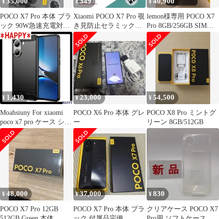
35,000
349
40,900
¥
¥
¥
POCO X7 Pro 本体 ブラ
Xiaomi POCO X7 Pro 覗
lemon様専用 POCO X7
ック 90W急速充電対応
き見防止セラミックフ
Pro 8GB/256GB SIMフ
※グローバル版
ィルムb
リー
1,430
23,000
54,500
¥
¥
¥
Moahsiuny For xiaomi
POCO X6 Pro 本体 グレ
POCO X8 Pro ミントグ
poco x7 pro ケース シャ
ー
リーン 8GB/512GB
オミ poco x7 pro ソフト
ケース 保護カバー 指紋
防止 耐衝撃 TPUシリコ
ーン素材 ブラック 2027
48,000
37,000
830
¥
¥
¥
POCO X7 Pro 12GB
POCO X7 Pro 本体 ブラ
クリアケース POCO X7
512GB Green 本体
ック 付属品完備
Pro用 ソフトケース