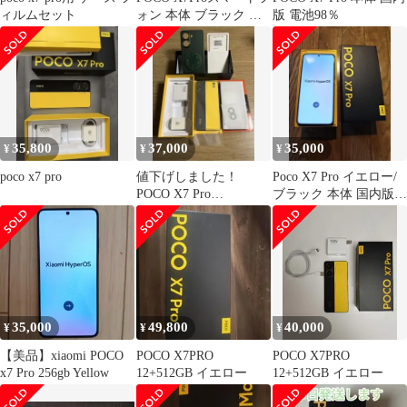
ィルムセット
ォン 本体 ブラック イ
版 電池98％
エロー
35,800
37,000
35,000
¥
¥
¥
poco x7 pro
値下げしました！
Poco X7 Pro イエロー/
POCO X7 Pro
ブラック 本体 国内版
8GB/256GB イエロー 本
SIMフリー256GB
体
35,000
49,800
40,000
¥
¥
¥
【美品】xiaomi POCO
POCO X7PRO
POCO X7PRO
x7 Pro 256gb Yellow
12+512GB イエロー
12+512GB イエロー