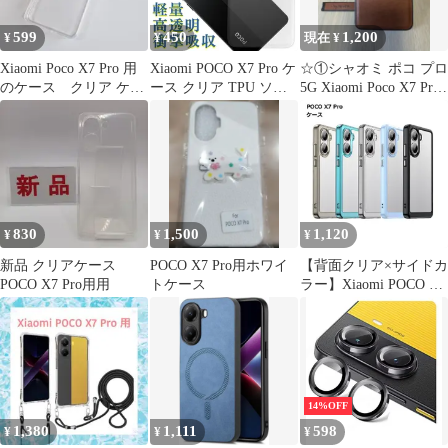
599
450
1,200
¥
¥
現在 ¥
Xiaomi Poco X7 Pro 用
Xiaomi POCO X7 Pro ケ
☆①シャオミ ポコ プロ
のケース クリア ケー
ース クリア TPU ソフ
5G Xiaomi Poco X7 Pro
ス
ト カバー 小米 シャオ
5gカバー
ミ SIMフリー シンプル
ケース スマホ 衝撃吸収
透明 クリア シリコン
耐衝撃 保護
830
1,500
1,120
¥
¥
¥
新品 クリアケース
POCO X7 Pro用ホワイ
【背面クリア×サイドカ
POCO X7 Pro用用
トケース
ラー】Xiaomi POCO X7
Pro ケース ハードケー
ス 耐衝撃 傷防止 汚れ
防止 スマホケース おし
ゃれ _c
14%OFF
1,380
1,111
598
¥
¥
¥