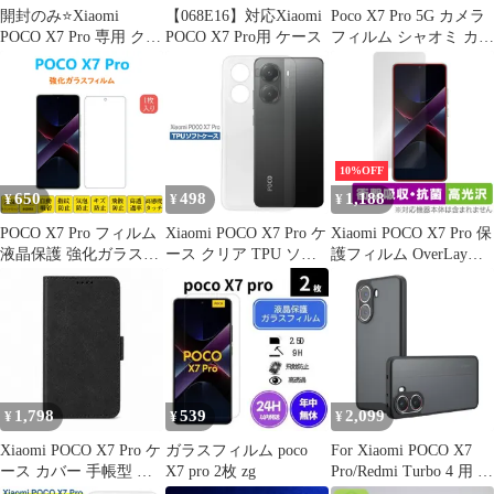
開封のみ⭐️Xiaomi
【068E16】対応Xiaomi
Poco X7 Pro 5G カメラ
POCO X7 Pro 専用 クリ
POCO X7 Pro用 ケース
フィルム シャオミ カメ
アケース ストラップ付
ラ 保護フィルム 薄型
強化ガラス 耐衝撃 独立
型 露出オーバー防止
CD合金 レンズ カバー
ブラック
10%OFF
650
498
1,188
¥
¥
¥
POCO X7 Pro フィルム
Xiaomi POCO X7 Pro ケ
Xiaomi POCO X7 Pro 保
液晶保護 強化ガラスフ
ース クリア TPU ソフ
護フィルム OverLay
ィルム 自動吸着 ポコ
ト カバー 小米 シャオ
Absorber 高光沢 for シ
エックスセブンプロ 指
ミ SIMフリー シンプル
ャオミー スマートフォ
紋防止 低反射 画面保護
ケース スマホ 衝撃吸収
ン 衝撃吸収 高光沢 抗
フィルム シートシール
透明 クリア シリコン
菌 インカメラ穴なし
スクリーンプロテクタ
耐衝撃 保護
ー 2.5Dラウンドエッジ
加工 貼り付け簡単 貼り
1,798
539
2,099
¥
¥
¥
直し可能
Xiaomi POCO X7 Pro ケ
ガラスフィルム poco
For Xiaomi POCO X7
ース カバー 手帳型 レ
X7 pro 2枚 zg
Pro/Redmi Turbo 4 用 ケ
ザー調 POCO X7 Proケ
ース 保護カバー 衝撃吸