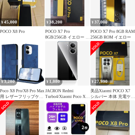
45,000
38,200
37,000
¥
¥
¥
POCO X8 Pro
POCO X7 Pro
POCO X7 Pro 8GB RAM
8GB/256GB イエロー 本
256GB ROM イエロー
体
3,280
1,080
27,990
¥
¥
¥
Poco X8 Pro/X8 Pro Max
JACRON Redmi
美品Xiaomi POCO X7
用 レザーフリップケー
Turbo4/Xiaomi Poco X7
シルバー 本体 充電ケー
ス マグネット式
Pro用の ケース クリア
ブル付きシャオミ
カバー TPU 高透過率
耐衝撃 薄型 軽量型 黄
ばみ防止 指紋防止 TPU
素材を採用して 透明
(O5C-WBL-BM008)