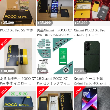
25,800
35,000
25,000
¥
¥
¥
POCO X6 Pro 5G 本体
美品Xiaomi POCO X7
Xiaomi POCO X6 Pro
Pro 8GB/256GB/SIMフ
256GB イエロー
リー/黒
38,000
500
2,099
¥
¥
¥
あるる様専用 POCO X7
2枚Xiaomi POCO X7
Kepuch ケース 対応
Pro 本体 イエロー
Pro セラミックフィル
Redmi Turbo 4/Xiaomi
256GB
ムd
Poco X7 Pro カバー ビ
ルトインメタルプレー
ト茘枝模様 - 緑