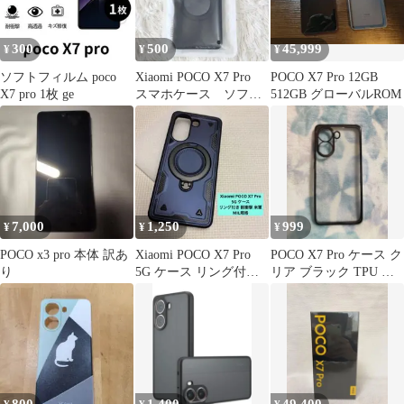
300
500
45,999
¥
¥
¥
ソフトフィルム poco
Xiaomi POCO X7 Pro
POCO X7 Pro 12GB
X7 pro 1枚 ge
スマホケース ソフト
512GB グローバルROM
カバー リング付き
7,000
1,250
999
¥
¥
¥
POCO x3 pro 本体 訳あ
Xiaomi POCO X7 Pro
POCO X7 Pro ケース ク
り
5G ケース リング付き
リア ブラック TPU 新
耐衝撃
品