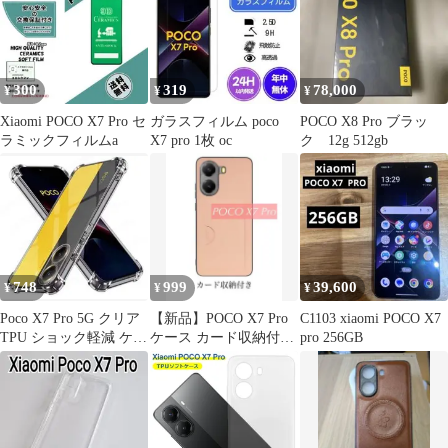
300
319
78,000
¥
¥
¥
Xiaomi POCO X7 Pro セ
ガラスフィルム poco
POCO X8 Pro ブラッ
ラミックフィルムa
X7 pro 1枚 oc
ク 12g 512gb
748
999
39,600
¥
¥
¥
Poco X7 Pro 5G クリア
【新品】POCO X7 Pro
C1103 xiaomi POCO X7
TPU ショック軽減 ケー
ケース カード収納付き
pro 256GB
ス カバー
スマホケース