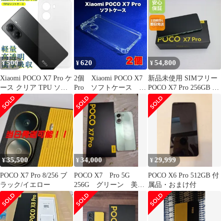
ース POCO X7 Proカバ
収 TPU+PC素材 スマホ
ー POCOX7Proケース
ケース 磨砂 軽量 薄型
POCOX7Proカバー "q-
滑り止め 擦り傷防止
3m-7
xiaomi poco x7 pro/redmi
turbo 4 保護ケース（ブ
500
620
54,800
¥
¥
¥
Xiaomi POCO X7 Pro ケ
2個 Xiaomi POCO X7
新品未使用 SIMフリー
ース クリア TPU ソフ
Pro ソフトケース
POCO X7 Pro 256GB グ
ト カバー 小米 シャオ
TPU素材 シンプル
リーン スマホ Xiaomi
ミ SIMフリー シンプル
即日発送 土日祝発送
ケース スマホ 衝撃吸収
OK 04000
透明 クリア シリコン
耐衝撃 保護
35,500
34,000
29,999
¥
¥
¥
POCO X7 Pro 8/256 ブ
POCO X7 Pro 5G
POCO X6 Pro 512GB 付
ラック/イエロー
256G グリーン 美
属品・おまけ付
品 3万円台だよ～