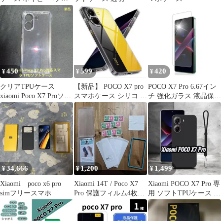
ウン
450
599
420
¥
¥
¥
クリアTPUケース
【新品】 POCO X7 pro
POCO X7 Pro 6.67イン
xiaomi Poco X7 Proソフ
スマホケース シリコ ン
チ 強化ガラス 液晶保護
トケース
製 ソフトケース
フィルム L232
34,666
1,200
1,499
¥
¥
¥
Xiaomi poco x6 pro
Xiaomi 14T / Poco X7
Xiaomi POCO X7 Pro 専
simフリースマホ
Pro 保護フィルム4枚セ
用 ソフトTPUケース ブ
ット
ラック