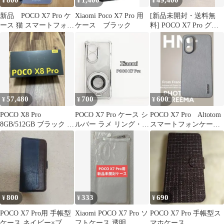
800
1,400
49,400
¥
¥
¥
新品 POCO X7 Pro ケ
Xiaomi Poco X7 Pro 用
[新品未開封・送料無
ース 猫 スマートフォン
ケース ブラック
料] POCO X7 Pro グリ
ケース カバー
ーン
57,480
700
600
¥
¥
¥
POCO X8 Pro
POCO X7 Pro ケース シ
POCO X7 Pro Altotom
8GB/512GB ブラック 未
ルバー ラメ リング・ス
スマートフォンケース
開封 グローバル版
タンド Xiaomi
グレー
800
333
690
¥
¥
¥
POCO X7 Pro用 手帳型
Xiaomi POCO X7 Pro ソ
POCO X7 Pro 手帳型ス
ケース ネイビー×ブラ
フトケース 透明
マホケース