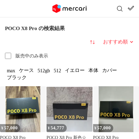
POCO X8 Pro の検索結果
並び替え
販売中のみ表示
ケース
イエロー
本体
カバー
max
512gb
512
ブラック
57,000
54,777
57,000
¥
¥
¥
POCO X8 Pro
POCO X8 Pro 新色☆
POCO X8 Pro