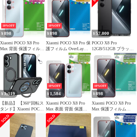
ミー ポコ プロ マック
ー ポコ プロ Hydro Ag+
コ プロ 9H 高硬度 アン
ス 本体保護 フィルム
抗菌 抗ウイルス 高光沢
チグレア 反射防止
さらさら手触り 低反射
10%OFF
10%OFF
898
898
57,000
¥
¥
¥
Xiaomi POCO X8 Pro
Xiaomi POCO X8 Pro 保
POCO X8 Pro
Max 背面 保護フィルム
護フィルム OverLay
12GB/512GB ブラック
OverLay Paper for シャ
Eye Protector 低反射 for
本体 新品未開封
オミー ポコ プロ マッ
シャオミー ポコ プロ
クス ザラザラした手触
液晶保護 ブルーライト
り ホールド感アップ
カット 反射防止
10%OFF
10%OFF
3,319
1,584
898
¥
¥
¥
【新品】 【360°回転ス
Xiaomi POCO X8 Pro
Xiaomi POCO X8 Pro
タンド】Xiaomi POCO
Max 表面 背面 保護フ
Max 保護フィルム
X8 Pro ケースMagSafe
ィルム OverLay Brilliant
OverLay 抗菌 Brilliant
対応 シャオミ POCO
for シャオミー ポコ プ
for シャオミー ポコ プ
X8 プロ ケース マグネ
ロ マックス 指紋がつき
ロ マックス Hydro Ag+
ット搭載 スタンド機能
にくい 高光沢
抗菌 抗ウイルス 高光沢