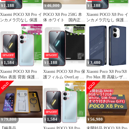
1,188
46,000
1,188
¥
¥
¥
Xiaomi POCO X8 Pro イ
POCO X8 Pro 258G 本
Xiaomi POCO X8 Pro イ
ンカメラ穴なし 保護フ
体 ホワイト 国内正規
ンカメラ穴なし 保護フ
ィルム OverLay Magic
品
ィルム OverLay
for シャオミー ポコ プ
Absorber 高光沢 for シ
ロ 液晶保護 傷修復 耐
ャオミー ポコ プロ 衝
指紋 指紋防止
撃吸収 ハードコート 抗
菌
10%OFF
10%OFF
1,584
1,188
3,480
¥
¥
¥
Xiaomi POCO X8 Pro
Xiaomi POCO X8 Pro 保
Xiaomi Poco X8 Pro/X8
Max 表面 背面 保護フ
護フィルム OverLay 9H
Pro Max 用 高級レザー
ィルム OverLay Paper
Brilliant for シャオミー
携帯電話ケース
for シャオミー ポコ プ
ポコ プロ 9H 高硬度 透
ロ マックス 書き味向上
明 高光沢
紙のような描き心地
10%OFF
79,800
1,584
56,980
¥
¥
¥
【極美品
Xiaomi POCO X8 Pro
未開封品 POCO X8 Pro