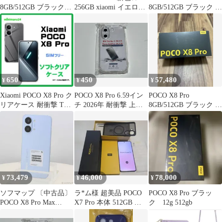
8GB/512GB ブラック
256GB xiaomi イエロー
8GB/512GB ブラック 本
グローバル版 本体
☆ ポコ
体 グローバル版
650
450
57,480
¥
¥
¥
Xiaomi POCO X8 Pro ク
POCO X8 Pro 6.59イン
POCO X8 Pro
リアケース 耐衝撃 TPU
チ 2026年 耐衝撃 上質
8GB/512GB ブラック 未
ソフトケース
TPU ソフト 透明 クリ
開封 グローバル版
ア ケース みみ A330
73,479
46,000
78,000
¥
¥
¥
ソフマップ 〔中古品〕
ラ*ム様 超美品 POCO
POCO X8 Pro ブラッ
POCO X8 Pro Max
X7 Pro 本体 512GB ブ
ク 12g 512gb
256GB ブルー SIMフリ
ラックケース付
ー【348】