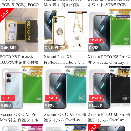
12GB+512GB】POCO
Max 表面 背面 保護フ
ホワイト 8GB/512GB オ
X8 Pro MAX ホワイト
ィルム OverLay Plus for
マケあり
シャオミー ポコ プロ
マックス アンチグレア
反射防止 指紋防止
10%OFF
46,800
3,099
898
¥
¥
¥
POCO X8 Pro 本体
Xiaomi Poco X8
Xiaomi POCO X8 Pro 保
100W急速充電器付属
Pro/Redmi Turbo 5 ケー
護フィルム OverLay
ス クリア ネック リン
Plus Lite for シャオミー
グ付き ショルダー
ポコ プロ 高精細液晶対
xiaomi poco x8 pro ケー
応 アンチグレア 反射防
ス 耐衝撃 対応 シャオ
止 非光沢 指紋防止
ミPoco X8 Pro スマホケ
ース 肩掛け 斜めかけ
10%OFF
10%OFF
10%OFF
縄掛け 透明 TPU
898
898
1,188
¥
¥
¥
Xiaomi POCO X8 Pro
Xiaomi POCO X8 Pro 保
Xiaomi POCO X8 Pro 保
Max 背面 保護フィルム
護フィルム OverLay 抗
護フィルム OverLay 9H
OverLay Plus for シャオ
菌 Brilliant for シャオミ
Plus for シャオミー ポ