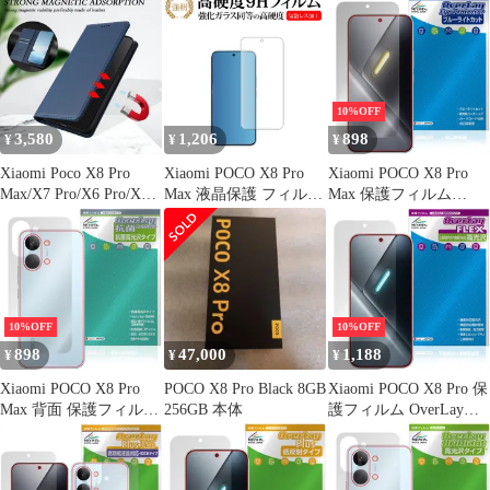
Brilliant for シャオミー
ミー ポコ プロ マック
ポコ プロ マックス 抗
ス 液晶保護 アンチグレ
ウイルス 高光沢
ア 反射防止 非光沢 指
紋防止
10%OFF
3,580
1,206
898
¥
¥
¥
Xiaomi Poco X8 Pro
Xiaomi POCO X8 Pro
Xiaomi POCO X8 Pro
Max/X7 Pro/X6 Pro/X6
Max 液晶保護 フィルム
Max 保護フィルム
Neo/X5/X4/X3 Pro/X3
互換品 強化ガラス と
OverLay Eye Protector
NFC対応 高級レザー携
同等の 高硬度9H 【メ
for シャオミー ポコ プ
帯ケー
ディアカバーマーケッ
ロ マックス 液晶保護
ト】
目に優しいブルーライ
トカット
10%OFF
10%OFF
898
47,000
1,188
¥
¥
¥
Xiaomi POCO X8 Pro
POCO X8 Pro Black 8GB
Xiaomi POCO X8 Pro 保
Max 背面 保護フィルム
256GB 本体
護フィルム OverLay
OverLay 抗菌 Brilliant
FLEX 高光沢 for シャ
for シャオミー ポコ プ
オミー ポコ プロ 液晶
ロ マックス Hydro Ag+
保護 曲面対応 柔軟素材