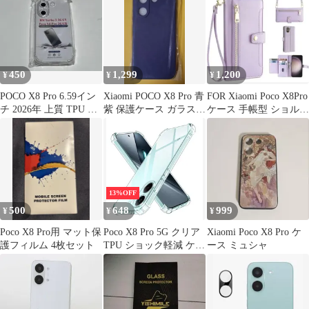
450
1,299
1,200
¥
¥
¥
POCO X8 Pro 6.59イン
Xiaomi POCO X8 Pro 青
FOR Xiaomi Poco X8Pro
チ 2026年 上質 TPU ケ
紫 保護ケース ガラスフ
ケース 手帳型 ショルダ
ースA330
ィルム 未使用
ー シャオミ
13%OFF
500
648
999
¥
¥
¥
Poco X8 Pro用 マット保
Poco X8 Pro 5G クリア
Xiaomi Poco X8 Pro ケ
護フィルム 4枚セット
TPU ショック軽減 ケー
ース ミュシャ
ス カバー シャオミ
xiaomi poco x8 pro スト
ラップホール ソフトケ
ース 透明 スマホケース