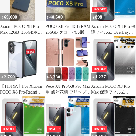
360°回転可能【横縦両
立/角度自由調整】 カバ
10%OFF
ー 純正 薄型 マット感
69,000
48,500
898
¥
¥
¥
指紋防止 耐衝撃 落
Xiaomi POCO X8 Pro
POCO X8 Pro 8GB RAM
Xiaomi POCO X8 Pro 保
Max 12GB+256GBホワ
256GB グローバル版
護フィルム OverLay
イト
Eye Protector for シャオ
ミー ポコ プロ 液晶保
護 目に優しい ブルーラ
イトカット
10%OFF
2,799
3,380
1,237
¥
¥
¥
【TIFIYA】For Xiaomi
Poco X8 Pro/X8 Pro Max
Xiaomi POCO X8 Pro
POCO X8 Pro/Redmi
用 蝶と花柄 フリップレ
Max 保護フィルム
Turbo5 用 ケース クリ
ザーケース
OverLay Plus Premium
ア TPU+PC素材 落下防
for シャオミー ポコ プ
止 ビジネス/通勤/シン
ロ マックス アンチグレ
プル redmi turbo5 ケー
ア 反射防止 高透過 指
ス ハード 耐衝撃 軽量
紋防止
耐久性 黄変防止 poco
10%OFF
10%OFF
10%OFF
x8 pro