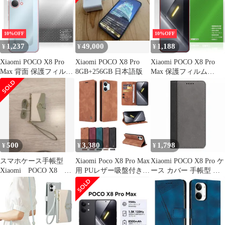
プロ マックス 高硬度
POCOX8Proケース
POCOX8Proケース
ブルーライトカット
POCOX8Proカバー "q-
POCOX8Proカバー "q-
6pl-dn32
4m-27-dn02
10%OFF
10%OFF
1,237
49,000
1,188
¥
¥
¥
Xiaomi POCO X8 Pro
Xiaomi POCO X8 Pro
Xiaomi POCO X8 Pro
Max 背面 保護フィルム
8GB+256GB 日本語版
Max 保護フィルム
OverLay Plus Premium
OverLay Absorber 低反
for シャオミー ポコ プ
射 for シャオミー ポコ
ロ マックス 本体保護
プロ マックス 衝撃吸収
さらさら手触り 低反射
ブルーライトカット 抗
菌
500
3,380
1,798
¥
¥
¥
スマホケース手帳型
Xiaomi Poco X8 Pro Max
Xiaomi POCO X8 Pro ケ
Xiaomi POCO X8 Pro
用 PUレザー吸盤付き財
ース カバー 手帳型 ツ
用
布型スマホケース
ートン POCO X8 Proケ
ース POCO X8 Proカバ
ー POCOX8Proケース
POCOX8Proカバー "q-
4m-6