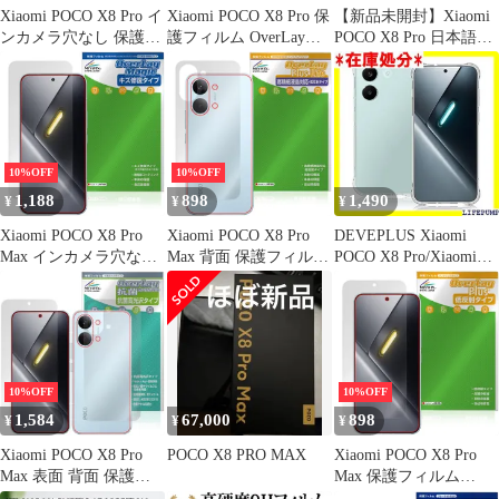
Xiaomi POCO X8 Pro イ
Xiaomi POCO X8 Pro 保
【新品未開封】Xiaomi
ンカメラ穴なし 保護フ
護フィルム OverLay
POCO X8 Pro 日本語
ィルム OverLay 抗菌
Brilliant for シャオミー
版 ミントグリーン
Brilliant for シャオミー
ポコ プロ 液晶保護 指
ポコ プロ Hydro Ag+ 抗
紋がつきにくい 指紋防
ウイルス 高光沢
止 高光沢
10%OFF
10%OFF
1,188
898
1,490
¥
¥
¥
Xiaomi POCO X8 Pro
Xiaomi POCO X8 Pro
DEVEPLUS Xiaomi
Max インカメラ穴なし
Max 背面 保護フィルム
POCO X8 Pro/Xiaomi
保護フィルム OverLay
OverLay Plus Lite for シ
Redmi Turbo 5 用 ケー
Magic for シャオミー ポ
ャオミー ポコ プロ マ
ス 柔らかい TPU素材
コ プロ マックス 傷修
ックス 本体保護 さらさ
軽量 薄型 xiaomi poco
復 耐指紋 指紋防止
ら手触り 低反射素材
x8 pro 5g 用 カバー 耐
衝撃構造 擦り傷防止 持
ちやすい 滑り止め 透明
10%OFF
10%OFF
3321
1,584
67,000
898
¥
¥
¥
Xiaomi POCO X8 Pro
POCO X8 PRO MAX
Xiaomi POCO X8 Pro
Max 表面 背面 保護フ
Max 保護フィルム
ィルム OverLay 抗菌
OverLay Plus for シャオ