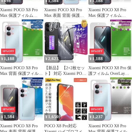
898
1,584
1,188
¥
¥
¥
Xiaomi POCO X8 Pro
Xiaomi POCO X8 Pro
Xiaomi POCO X8 Pro
Max 保護フィルム
Max 表面 背面 保護フ
Max 保護フィルム
OverLay Plus Lite for シ
ィルム OverLay Eye
OverLay 9H Plus for シ
ャオミー ポコ プロ マ
Protector 低反射 for シ
ャオミー ポコ プロ マ
ックス 高精細液晶対応
ャオミー ポコ プロ マ
ックス 9H 高硬度 アン
アンチグレア 指紋防止
ックス ブルーライトカ
チグレア 反射防止
ット
10%OFF
10%OFF
1,188
2,623
1,188
¥
¥
¥
Xiaomi POCO X8 Pro
【新品】 【2+2枚セッ
Xiaomi POCO X8 Pro 保
Max 背面 保護フィルム
ト】 対応 Xiaomi POCO
護フィルム OverLay
OverLay Magic for シャ
X8 Pro Max ガラスフィ
Absorber 高光沢 for シ
オミー ポコ プロ マッ
ルム + カメラ保護フィ
ャオミー ポコ プロ 衝
クス 本体保護 フィルム
ルム 【日本製素材旭硝
撃吸収 高光沢 ハードコ
傷修復 指紋防止
子製】 表面硬度9H 対
ート 抗菌
応 シャオミ POCO X8
Pro Max 強化ガラス フ
10%OFF
10%OFF
ィルム POCO X8 Pro M
1,584
1,650
1,237
¥
¥
¥
Xiaomi POCO X8 Pro
POCO X8 Pro対応
Xiaomi POCO X8 Pro
Max 表面 背面 保護フ
Xiaomi ハイプロフィル
Max 背面 保護フィルム