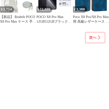
3,714
72,000
3,380
¥
¥
¥
【新品】 Rosbtib POCO
POCO X8 Pro Max
Poco X8 Pro/X8 Pro Max
X8 Pro Max ケース 手帳
12GB512GBブラックグ
用 高級レザーケース フ
型 ショルダー リング付
ローバル版新品未開封
リップウォレット
き 6.83インチ対応 ポコ
x8プロマックス ケース
次へ
手帳型 おしゃれ 2色パ
ッチワーク 携帯カバー
シャオミ ポコx8Pro
Max 用 スマホケース
かわいい 1