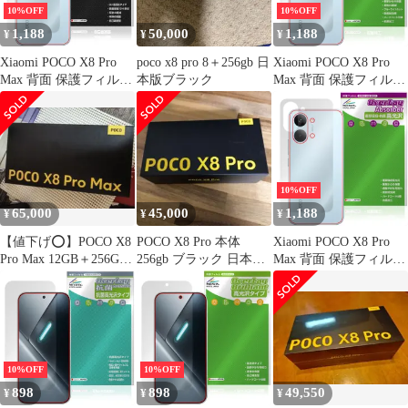
10%OFF
10%OFF
1,188
50,000
1,188
¥
¥
¥
Xiaomi POCO X8 Pro
poco x8 pro 8＋256gb 日
Xiaomi POCO X8 Pro
Max 背面 保護フィルム
本版ブラック
Max 背面 保護フィルム
OverLay 9H Plus for シ
OverLay Absorber 低反
ャオミー ポコ プロ マ
射 for シャオミー ポコ
ックス 9H高硬度 さら
プロ マックス 衝撃吸収
さら手触り反射防止
反射防止 抗菌
10%OFF
65,000
45,000
1,188
¥
¥
¥
【値下げ️⭕️】POCO X8
POCO X8 Pro 本体
Xiaomi POCO X8 Pro
Pro Max 12GB＋256GB
256gb ブラック 日本語
Max 背面 保護フィルム
ホワイト
版
OverLay Absorber 高光
沢 for シャオミー ポコ
プロ マックス 衝撃吸収
高光沢 抗菌
10%OFF
10%OFF
898
898
49,550
¥
¥
¥