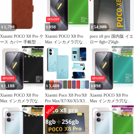
マックス 9H高硬度 透
ロ 液晶保護 指紋がつき
明感 高光沢
にくい 高光沢
10%OFF
1,798
898
54,980
¥
¥
¥
Xiaomi POCO X8 Pro ケ
Xiaomi POCO X8 Pro
poco x8 pro 国内版 イエ
ース カバー 手帳型 レ
Max インカメラ穴なし
ロー 8gb+256gb
ザー調 POCO X8 Proケ
保護フィルム OverLay
ース POCO X8 Proカバ
Brilliant for シャオミー
ー POCOX8Proケース
ポコ プロ マックス 指
POCOX8Proカバー "q-
紋がつきにくい 高光沢
2m-7
10%OFF
10%OFF
1,188
3,480
898
¥
¥
¥
Xiaomi POCO X8 Pro
Xiaomi Poco X8 Pro/X8
Xiaomi POCO X8 Pro
Max インカメラ穴なし
Pro Max/X7/X6/X5/X3
Max インカメラ穴なし
保護フィルム OverLay
Pro 用 高級レザーケー
保護フィルム OverLay
9H Brilliant for シャオ
ス 磁気ウォレット付き
抗菌 Brilliant for シャオ
ミー ポコ プロ マック
ミー ポコ プロ マック
ス 9H 高硬度 透明 高光
ス 抗ウイルス 高光沢
沢