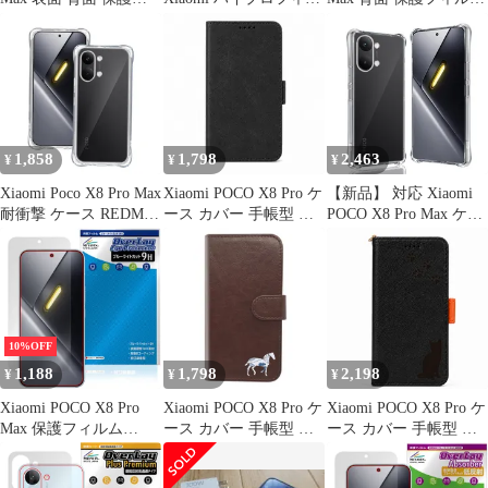
ィルム OverLay Eye
ム クイックリペアクリ
OverLay Brilliant
Protector for シャオミー
ア 割れないスマホ保護
Premium for シャオミー
ポコ プロ マックス ブ
フィルム EPU 超薄型
ポコ プロ マックス 高
ルーライトカット
0.18mm ハイドロゲル
光沢 AR 反射低減
フィルム 液晶保護フィ
ルム 指紋防止 自然吸着
傷自動修復機能付
1,858
1,798
2,463
¥
¥
¥
Xiaomi Poco X8 Pro Max
Xiaomi POCO X8 Pro ケ
【新品】 対応 Xiaomi
耐衝撃 ケース REDMI
ース カバー 手帳型 レ
POCO X8 Pro Max ケー
Turbo 5 MAX 対応 透明
ザー調 POCO X8 Proケ
ス ソフト クリア TPU
TPU カバー ストラップ
ース POCO X8 Proカバ
カバー 【米軍MIL規
ホール 衝撃吸収ポケッ
ー POCOX8Proケース
格】 シャオミ POCO
ト内蔵 耐衝撃 レンズ保
POCOX8Proカバー "q-
X8 Pro Max 用 カバー
護 スマホケース
3m-7
保護ケース 柔らかい
TPU 薄型 耐衝撃 PC背
10%OFF
面 傷つけ防止 四隅滑り
1,188
1,798
2,198
¥
¥
¥
止 排熱性
Xiaomi POCO X8 Pro
Xiaomi POCO X8 Pro ケ
Xiaomi POCO X8 Pro ケ
Max 保護フィルム
ース カバー 手帳型 う
ース カバー 手帳型 猫
OverLay Eye Protector
ま 馬 POCO X8 Proケー
ねこ POCO X8 Proケー
9H for シャオミー ポコ
ス POCO X8 Proカバー
ス POCO X8 Proカバー