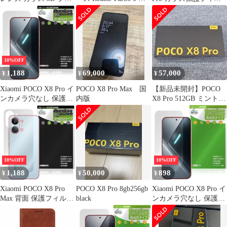
カバー ガラスプロテク
応 透明 TPU カバー ス
ム K077
ター 保護 シャオミ
トラップホール 衝撃吸
xiaomi poco x8 pro
収ポケット内蔵 耐衝撃
レンズ保護 スマホケー
ス
10%OFF
1,188
69,000
57,000
¥
¥
¥
Xiaomi POCO X8 Pro イ
POCO X8 Pro Max 国
【新品未開封】POCO
ンカメラ穴なし 保護フ
内版
X8 Pro 512GB ミントグ
ィルム OverLay 9H
リーン グローバル版
Brilliant for シャオミー
ポコ プロ 9H 高硬度 透
明 高光沢
10%OFF
10%OFF
1,188
50,000
898
¥
¥
¥
Xiaomi POCO X8 Pro
POCO X8 Pro 8gb256gb
Xiaomi POCO X8 Pro イ
Max 背面 保護フィルム
black
ンカメラ穴なし 保護フ
OverLay 9H Brilliant for
ィルム OverLay Brilliant
シャオミー ポコ プロ
for シャオミー ポコ プ