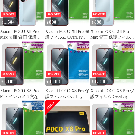
抗ウイルス 高光沢
衝撃吸収 透明
10%OFF
10%OFF
10%OFF
1,584
898
898
¥
¥
¥
Xiaomi POCO X8 Pro
Xiaomi POCO X8 Pro 保
Xiaomi POCO X8 Pro
Max 表面 背面 保護フ
護フィルム OverLay
Max 背面 保護フィルム
ィルム OverLay Plus
Plus for シャオミー ポ
OverLay Brilliant for シ
Lite for シャオミー ポ
コ プロ 液晶保護 アン
ャオミー ポコ プロ マ
コ プロ マックス 高精
チグレア 反射防止 非光
ックス 本体保護 フィル
細液晶対応 アンチグレ
沢 指紋防止
ム 高光沢素材
ア
10%OFF
10%OFF
10%OFF
1,188
1,188
1,188
¥
¥
¥
Xiaomi POCO X8 Pro
Xiaomi POCO X8 Pro 保
Xiaomi POCO X8 Pro 保
Max インカメラ穴なし
護フィルム OverLay
護フィルム OverLay
保護フィルム OverLay
FLEX 低反射 for シャ
Absorber 低反射 for シ
Absorber 高光沢 for シ
オミー ポコ プロ 液晶
ャオミー ポコ プロ 衝
ャオミー ポコ プロ マ
保護 曲面対応 柔軟素材
撃吸収 反射防止 ブルー
ックス 衝撃吸収 高光沢
反射防止 衝撃吸収
ライトカット 抗菌
10%OFF
10%OFF