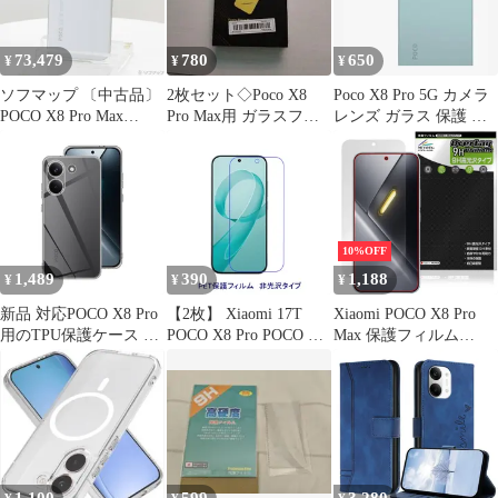
73,479
780
650
¥
¥
¥
ソフマップ 〔中古品〕
2枚セット◇Poco X8
Poco X8 Pro 5G カメラ
POCO X8 Pro Max
Pro Max用 ガラスフィ
レンズ ガラス 保護 シ
256GB ホワイト
ルム
ャオミ
2602BPC18G SIMフリ
ー【262】
10%OFF
1,489
390
1,188
¥
¥
¥
新品 対応POCO X8 Pro
【2枚】 Xiaomi 17T
Xiaomi POCO X8 Pro
用のTPU保護ケース 軽
POCO X8 Pro POCO F8
Max 保護フィルム
量 衝撃吸収 傷つけ防止
Pro 6.59インチ Redmi
OverLay 9H Brilliant for
携帯便利 滑り止めカバ
K90 【PET素材】 液晶
シャオミー ポコ プロ
ー 薄型 軽量 指紋防止
保護フィルム 非光沢 指
マックス 9H 高硬度 透
黄変防止 用 対応 Redmi
紋防止 D514
明 高光沢
Turbo 5スマホケース
（クリア）