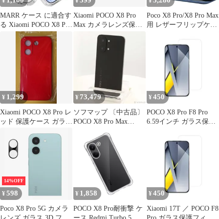
1,100
599
3,280
¥
¥
¥
MARR ケース に適合す
Xiaomi POCO X8 Pro
Poco X8 Pro/X8 Pro Max
る Xiaomi POCO X8 Pro
Max カメラレンズ保護
用 レザーフリップケー
Max
フィルム
ス マグネット式
1,299
73,479
450
¥
¥
¥
Xiaomi POCO X8 Pro レ
ソフマップ 〔中古品〕
POCO X8 Pro F8 Pro
ッド 保護ケース ガラス
POCO X8 Pro Max
6.59インチ ガラス保護
フィルム 未使用
256GB ブラック SIMフ
フィルムK077
リー【344】
14%OFF
598
1,858
450
¥
¥
¥
Poco X8 Pro 5G カメラ
POCO X8 Pro耐衝撃 ケ
Xiaomi 17T ／ POCO F8
レンズ ガラス 3D フル
ース Redmi Turbo 5 対
Pro ガラス保護フィル